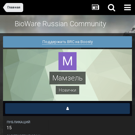
Главная
BioWare Russian Community
Поддержать BRC на Boosty
Мамзель
Новички
ПУБЛИКАЦИЙ
15