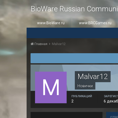
BioWare Russian Communi
www.BioWare.ru
www.BRCGames.ru
Главная
Malvar12
Malvar12
Новички
ПУБЛИКАЦИЙ
ЗАРЕГИС
2
6 декаб
ОТВ