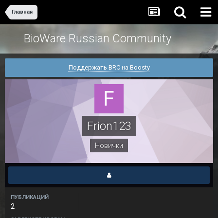
Главная
BioWare Russian Community
Поддержать BRC на Boosty
Frion123
Новички
ПУБЛИКАЦИЙ
2