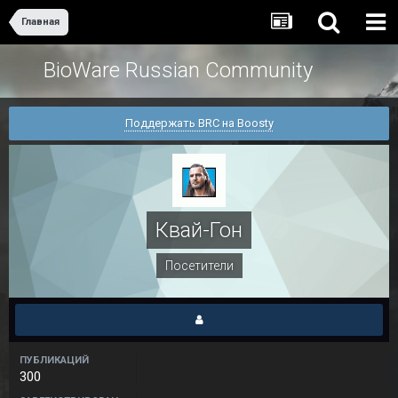
Главная
BioWare Russian Community
Поддержать BRC на Boosty
Квай-Гон
Посетители
ПУБЛИКАЦИЙ
300