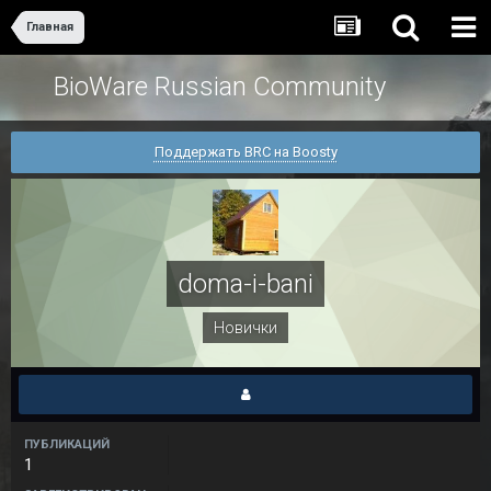
Главная
BioWare Russian Community
Поддержать BRC на Boosty
doma-i-bani
Новички
ПУБЛИКАЦИЙ
1