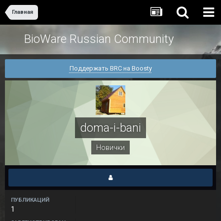
Главная
BioWare Russian Community
Поддержать BRC на Boosty
doma-i-bani
Новички
ПУБЛИКАЦИЙ
1