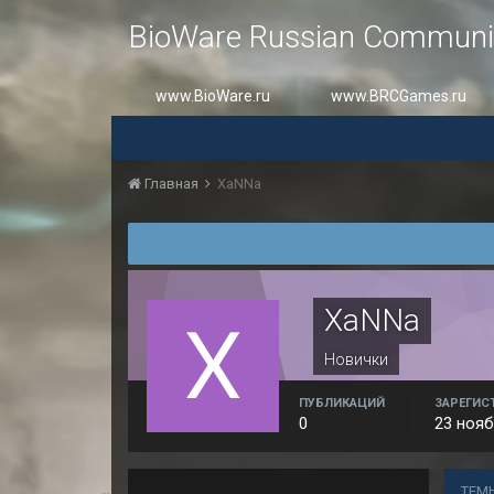
BioWare Russian Communi
www.BioWare.ru
www.BRCGames.ru
Главная
XaNNa
XaNNa
Новички
ПУБЛИКАЦИЙ
ЗАРЕГИС
0
23 нояб
ТЕМ