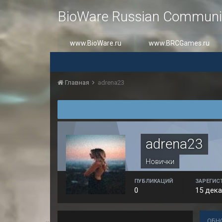
BioWare Russian Communi
www.BioWare.ru
www.BRCGames.ru
Главная
adrena23
adrena23
Новички
ПУБЛИКАЦИЙ
ЗАРЕГИС
0
15 дека
ОБН