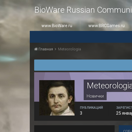
BioWare Russian Communi
www.BioWare.ru
www.BRCGames.ru
Главная
Meteorologia
Meteorologi
Новички
ПУБЛИКАЦИЙ
ЗАРЕГИС
3
25 янва
СОБ