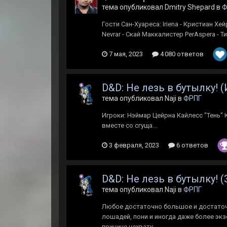
тема опубликовал Dmitry Shepard в
Ф
Гости Сан-Хуареса: Iriena - Кристиан Х
Nevrar - Скай Маккалистер PerAspera - 
7 мая, 2023
4 080 ответов
D&D: Не лезь в бутылку! (
тема опубликовал Naji в
ФРПГ
Игроки: Нэймар Цейрна Кайлесс "Тень"
вместе со сгуща...
3 февраля, 2023
6 ответов
D&D: Не лезь в бутылку!
тема опубликовал Naji в
ФРПГ
Любое достаточно большое и достаточ
лошадей, пони и иногда даже более экз
причине нехватк...