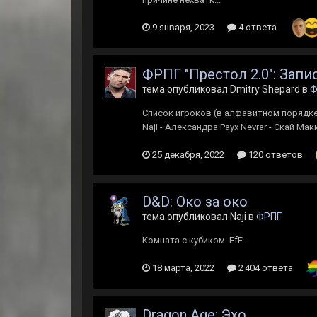
9 января, 2023
4 ответа
ФРПГ "Престол 2.0": Зап
тема опубликовал Dmitry Shepard в
Ф
Список игроков (в алфавитном порядке)
Naji - Александра Раух Nevrar - Скай Ма
25 декабря, 2022
120 ответов
D&D: Око за око
тема опубликовал Naji в
ФРПГ
Комната с кубиком: EfE.
18 марта, 2022
2 404 ответа
Dragon Age: Эхо