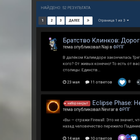
НАЙДЕНО: 52 РЕЗУЛЬТАТА
Страница 1 из 3
1
2
3
ДАЛЕЕ
Братство Клинков: Дорог
тема опубликовал Naji в
ФРПГ
В далёком Калимдоре закончилась Треть
кого? От живых конечно! То есть от 
столицы. Единств...
8
23 мая
11 ответов
Eclipse Phase: 
набор закрыт
тема опубликовал Nevrar в
ФРПГ
«Вы — стражи Firewall. Это не значит, ч
назад человечество пережило Падение.
14 мая
10 ответов