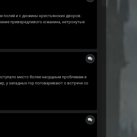
ии полей и с дюжины крестьянских дворов.
ажение привередливого южанина, нетронутые
 уступало место более насущным проблемам и
р, у западных гор поговаривают о встрече со