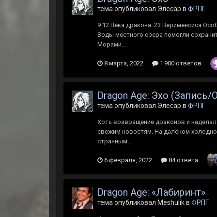
тема опубликовал Элесар в
ФРПГ
9:12 Века дракона. 23 Верименсиса Осо
Воды местного озера помогли сохранит
Морами...
8 марта, 2022
1 900 ответов
Dragon Age: Эхо (Запись
тема опубликовал Элесар в
ФРПГ
Хоть возвращение драконов и наделало
свежим новостям. На далёком холодном
странным...
6 февраля, 2022
84 ответа
Dragon Age: «Лабиринт»
тема опубликовал Meshulik в
ФРПГ