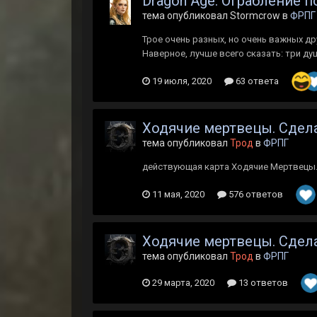
Dragon Age: Ограбление 
тема опубликовал Stormcrow в
ФРПГ
Трое очень разных, но очень важных др
Наверное, лучше всего сказать: три ду
19 июля, 2020
63 ответа
Ходячие мертвецы. Сдела
тема опубликовал
Трод
в
ФРПГ
действующая карта Ходячие Мертвецы. С
11 мая, 2020
576 ответов
Ходячие мертвецы. Сдела
тема опубликовал
Трод
в
ФРПГ
29 марта, 2020
13 ответов