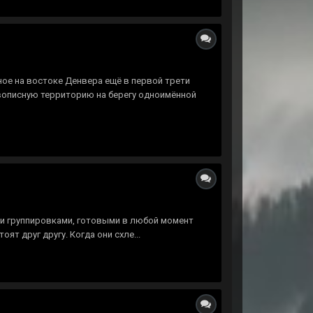
ное на востоке Денвера ещё в первой трети
вописную территорию на берегу одноимённой
ми группировками, готовыми в любой момент
т друг другу. Когда они схле...