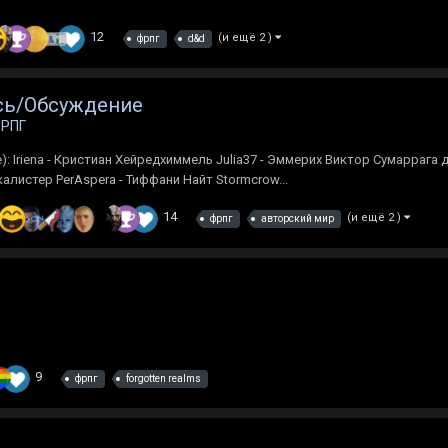
12
(и ещё 2 )
фрпг
d&d
ись/Обсуждение
РПГ
: Iriena - Кристиан Хейредхиммель Julia37 - Эммерих Виктор Сумаррага 
ккалистер PerAspera - Тиффани Найт Stormcrow...
14
(и ещё 2 )
фрпг
авторский мир
9
фрпг
forgotten realms