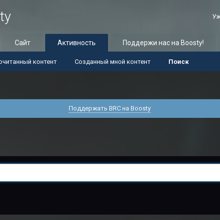
ty
Уж
Сайт
Активность
Поддержи нас на Boosty!
очитанный контент
Созданный мной контент
Поиск
Поддержать BRC на Boosty