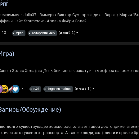
РПГ
ейредхиммель Julia37 - Эммерих Виктор Сумаррага де ла Варгас, Мария "Б
Тиффани Найт Stormcrow - Ариана Фьёри Солей...
10
(и ещё 2 )
фрпг
авторский мир
Игра)
 Капеш Эрлис Холафир День близился к закату и атмосфера напряжённо
7
(и ещё 1 )
d&d
forgotten realms
 (Запись/Обсуждение)
но долго существующее войско располагает такой достопримечательн
отического гужевого транспорта. А так же люди, халфлинги и прочие бр