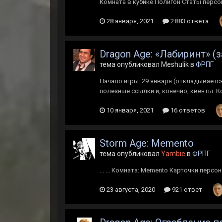
Комната в кубике Полигон Статы персона
28 января, 2021
2 883 ответа
Dragon Age: «Лабиринт» 
тема опубликовал Meshulik в
ФРПГ
Начало игры: 29 января (откладывается
полезные ссылки и, конечно, квенты. 
10 января, 2021
16 ответов
Storm Age: Memento
тема опубликовал
Yambie
в
ФРПГ
... ... Комната: Memento Карточки перс
23 августа, 2020
921 ответ