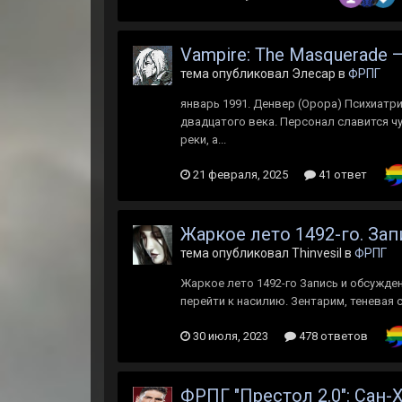
Vampire: The Masquerade
тема опубликовал Элесар в
ФРПГ
январь 1991. Денвер (Орора) Психиатр
двадцатого века. Персонал славится 
реки, а...
21 февраля, 2025
41 ответ
Жаркое лето 1492-го. За
тема опубликовал Thinvesil в
ФРПГ
Жаркое лето 1492-го Запись и обсужд
перейти к насилию. Зентарим, теневая с
30 июля, 2023
478 ответов
ФРПГ "Престол 2.0": Сан-