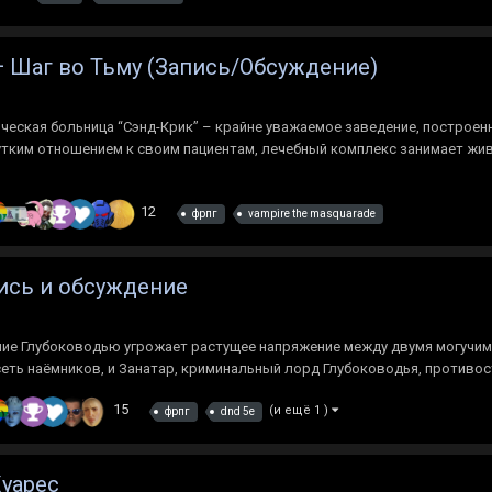
 — Шаг во Тьму (Запись/Обсуждение)
ическая больница “Сэнд-Крик” – крайне уважаемое заведение, построен
чутким отношением к своим пациентам, лечебный комплекс занимает жи
12
фрпг
vampire the masquarade
пись и обсуждение
ение Глубоководью угрожает растущее напряжение между двумя могучи
еть наёмников, и Занатар, криминальный лорд Глубоководья, противостоя
15
(и ещё 1 )
фрпг
dnd 5e
Хуарес