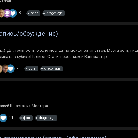
жей . ..
8
фрпг
dragon age
(запись/обсуждение)
...). Длительность: около месяца, но может затянуться. Места есть, пи
Комната в кубике Полигон Статы персонажей Ваш мастер.
7
фрпг
dragon age
онажей Шпаргалка Мастера
11
фрпг
dragon age