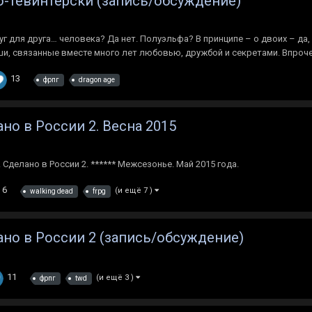
по-тевинтерски (запись/обсуждение)
уг для друга… человека? Да нет. Полуэльфа? В принципе – о двоих – да,
ши, связанные вместе много лет любовью, дружбой и секретами. Впрочем,
13
фрпг
dragon age
но в России 2. Весна 2015
делано в России 2. ****** Межсезонье. Май 2015 года.
6
(и ещё 7 )
walking dead
frpg
но в России 2 (запись/обсуждение)
11
(и ещё 3 )
фрпг
twd