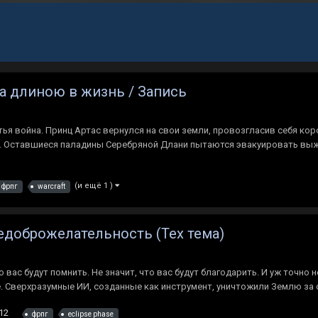
а длиною в жизнь / Запись
я война. Принц Артас вернулся на свои земли, провозгласив себя коро
вас. Оставшиеся паладины Серебряной Длани пытаются эвакуировать в
(и ещё 1 )
фрпг
warcraft
Недоброжелательность (Тех тема)
то вас будут помнить. Не значит, что вас будут благодарить. И уж точно 
 Сверхразумные ИИ, созданные как инструмент, уничтожили Землю за с
12
фрпг
eclipse phase