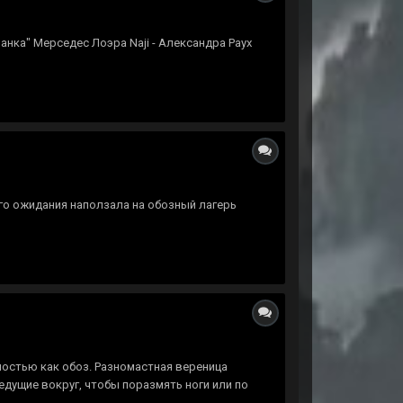
ланка" Мерседес Лоэра Naji - Александра Раух
го ожидания наползала на обозный лагерь
остью как обоз. Разномастная вереница
едущие вокруг, чтобы поразмять ноги или по