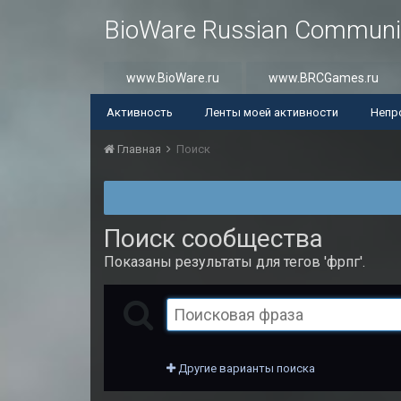
BioWare Russian Communi
www.BioWare.ru
www.BRCGames.ru
Активность
Ленты моей активности
Непр
Главная
Поиск
Поиск сообщества
Показаны результаты для тегов 'фрпг'.
Другие варианты поиска