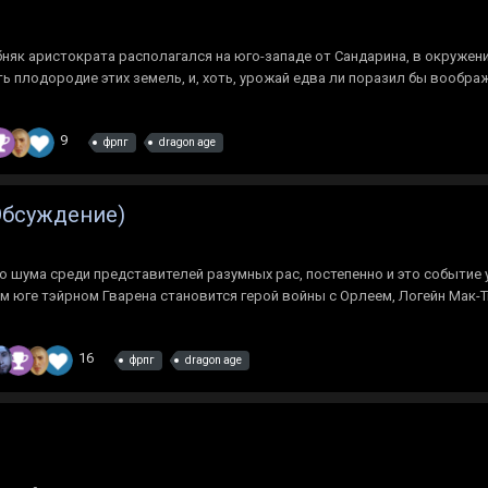
бняк аристократа располагался на юго-западе от Сандарина, в окружен
ь плодородие этих земель, и, хоть, урожай едва ли поразил бы вообр
9
фрпг
dragon age
/Обсуждение)
 шума среди представителей разумных рас, постепенно и это событие
 юге тэйрном Гварена становится герой войны с Орлеем, Логейн Мак-Ти
16
фрпг
dragon age