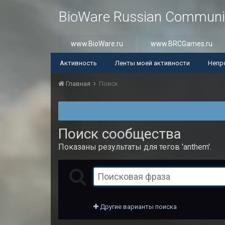
BioWare Russian Communi
www.BioWare.ru
www.BRCGames.ru
Активность
Ленты моей активности
Непр
Главная
Поиск
Поиск сообщества
Показаны результаты для тегов 'anthem'.
Другие варианты поиска