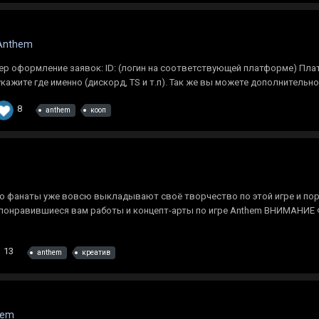
Anthem
ер оформление заявок: ID: (логин на соответствующей платформе) Плат
ажите где именно (дискорд, TS и т.п). Так же вы можете дополнительно 
8
anthem
кооп
 но фанаты уже вовсю выкладывают своё творчество по этой игре и п
 понравившиеся вам работы и концепт-арты по игре Anthem ВНИМАНИЕ
13
anthem
креатив
hem