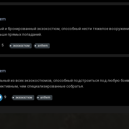
hem
й и бронированный экзокостюм, способный нести тяжелое вооружени.
льше прямых попаданий.
5
экзокостюм
anthem
hem
ьный из всех экзокостюмов, способный подстроиться под любую боеву
фективным, чем специализированные собратья.
9
экзокостюм
anthem