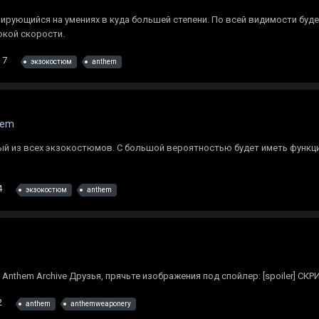
ирующийся на умениях в куда большей степени. По всей видимости буд
окой скорости.
7
экзокостюм
anthem
hem
й из всех экзокостюмов. С большой вероятностью будет иметь функци
4
экзокостюм
anthem
Anthem Archive Друзья, прячьте изображения под спойлер: [spоiler] С
2
anthem
anthemweaponery