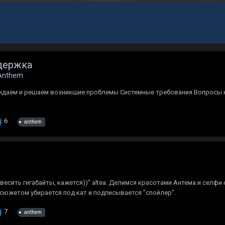
держка
Anthem
ждаем и решаем возникшие проблемы Системные требования Вопросы ка
6
anthem
весить гигабайты, кажется))" altea. Делимся красотами Антема и селф
с сюжетом убирается под кат и подписывается "спойлер".
7
anthem