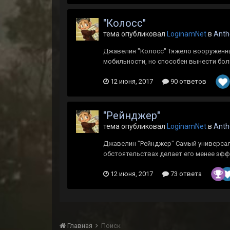
"Колосс"
тема опубликовал
LoginamNet
в
Ant
Джавелин "Колосс" Тяжело вооруженны
мобильности, но способен вынести бо
12 июня, 2017
90 ответов
"Рейнджер"
тема опубликовал
LoginamNet
в
Ant
Джавелин "Рейнджер" Самый универсал
обстоятельствах делает его менее эф
12 июня, 2017
73 ответа
Главная
Поиск