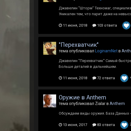
Джавелин "Шторм" Техномаг, специализ
Уникален тем, что парит даже на невыс
11 июня, 2018
103 ответа
"Перехватчик"
тема опубликовал
LoginamNet
в
Ant
Джавелин "Перехватчик" Самый быстры
Больше деталей в дальнейшем.
11 июня, 2018
72 ответа
Оружие в Anthem
тема опубликовал Zialar в
Anthem
Обсуждаем виды оружия. База Данных - 
13 июня, 2017
83 ответа