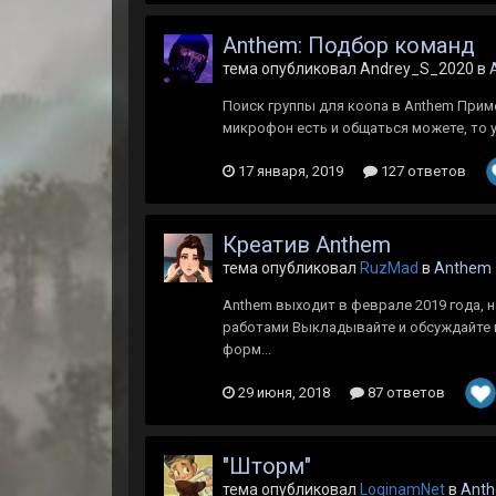
Anthem: Подбор команд
тема опубликовал Andrey_S_2020 в
Поиск группы для коопа в Anthem Прим
микрофон есть и общаться можете, то ук
17 января, 2019
127 ответов
Креатив Anthem
тема опубликовал
RuzMad
в
Anthem
Anthem выходит в феврале 2019 года,
работами Выкладывайте и обсуждайте
форм...
29 июня, 2018
87 ответов
"Шторм"
тема опубликовал
LoginamNet
в
Ant