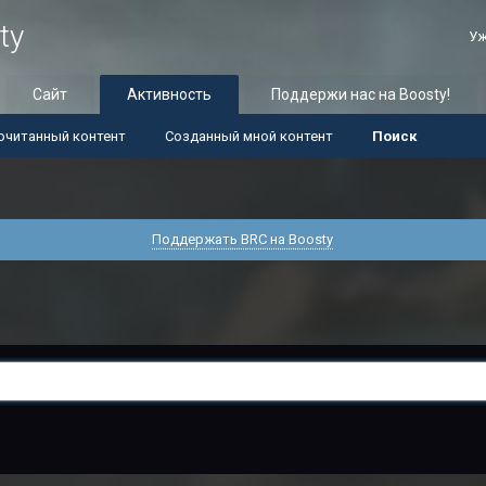
ty
Уж
Сайт
Активность
Поддержи нас на Boosty!
очитанный контент
Созданный мной контент
Поиск
Поддержать BRC на Boosty