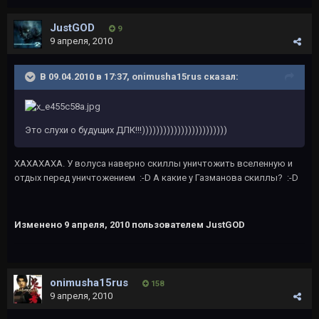
JustGOD
9
9 апреля, 2010
В 09.04.2010 в 17:37, onimusha15rus сказал:
Это слухи о будущих ДЛК!!!))))))))))))))))))))))))
ХАХАХАХА. У волуса наверно скиллы уничтожить вселенную и
отдых перед уничтожением :-D А какие у Газманова скиллы? :-D
Изменено
9 апреля, 2010
пользователем JustGOD
onimusha15rus
158
9 апреля, 2010