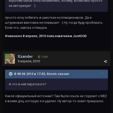
Впрочем банов пока незамечено, посему, возможно просто
не авторизует :)
просто хочу побегать в шмотках коллекционеров. Да и
штурмовая винтовка не помешает :) Ну тогда буду пробовать.
Если что, завтра отпишусь
Изменено
8 апреля, 2010
пользователем JustGOD
Xzander
7 244
9 апреля, 2010
В 08.04.2010 в 17:43, Xenon сказал:
А что в ней пиратского?
Какой официальный источник? Там была ссыль на торрент с МЕ2
и всеми длц, которую я и удалил. Ну автор-то знает прекрасно.