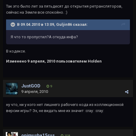
Так это было лет за пятьдесят до открытия ретрансляторов,
сейчас на Земле все спокойно. :)
В 09.04.2010 в 13:09, Guljin86 сказал:
Я что то пропустил?А откуда инфа?
В кодексе.
Изменено
9 апреля, 2010
пользователем Holden
JustGOD
9
9 апреля, 2010
ну что, ни у кого нет лишнего рабочего кода из коллекционной
версии игры? Эх, не видать мне их значит :cray: :cray:
onimusha15rus
158