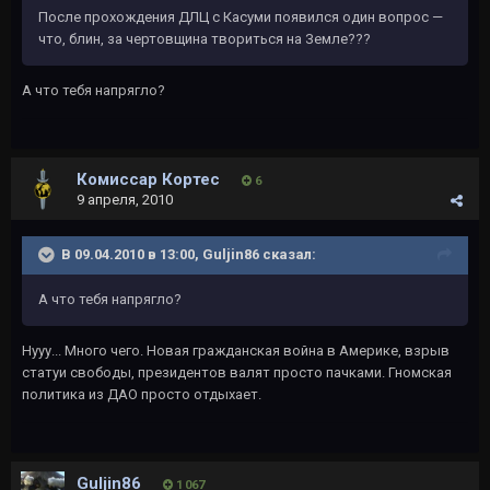
После прохождения ДЛЦ с Касуми появился один вопрос —
что, блин, за чертовщина твориться на Земле???
А что тебя напрягло?
Комиссар Кортес
6
9 апреля, 2010
В 09.04.2010 в 13:00, Guljin86 сказал:
А что тебя напрягло?
Нууу... Много чего. Новая гражданская война в Америке, взрыв
статуи свободы, президентов валят просто пачками. Гномская
политика из ДАО просто отдыхает.
Guljin86
1 067