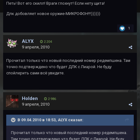
Петь! Вот его скилл! Враги глохнут! Если нету щита!
Длк добовляет новое оружие-МИКРОФОН!!!))))))
1
ALYX
2 204
9 апреля, 2010
Прочитал только что новый последний номер редемпшена. Там
точно подтверждено что будет ДЛК с Лиарой. Не буду
спойлерить сами всё увидите.
Holden
2 986
9 апреля, 2010
В 09.04.2010 в 18:53, ALYX сказал:
Прочитал только что новый последний номер редемпшена.
Там точно подтверждено что будет ДЛК с Лиарой. Не буду