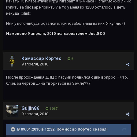
качать 15 гигабайтную игру( гигабайт = 3-4 часа) :cray:Можно ли их
купить за биоваре поинты? а то у меня их 1280 осталось а деть
некуда :blink:
Или у кого-нибудь остался ключ юзабельный на них. Я куплю=)
Изменено
9 апреля, 2010
пользователем JustGOD
Комиссар Кортес
6
9 апреля, 2010
После прохождения ДЛЦ с Касуми появился один вопрос — что,
блин, за чертовщина твориться на Земле???
Guljin86
1 067
9 апреля, 2010
В 09.04.2010 в 12:32, Комиссар Кортес сказал: