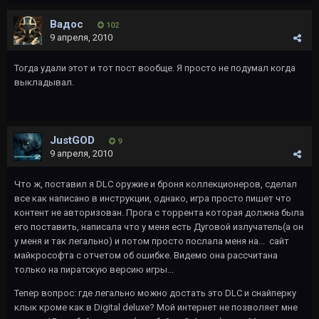
Вадос
102
9 апреля, 2010
Тогда удали этот и тот пост вообще. Я просто не подумал когда
выкладывал.
JustGOD
9
9 апреля, 2010
Что ж, поставил я DLC оружие и броня коллекционеров, сделал
все как написано в инструкции, однако, игра просто пишет что
контент не авторизован. Прога с торрента которая должна была
его поставить, написала что у меня есть Дуговой излучатель(а он
у меня и так легально) и потом просто послала меня на... сайт
майкрософта с отчетом об ошибке. Видемо она рассчитана
только на пиратскую версию игры...
Тепер вопрос: где легально можно достать это DLC и снайперку
клык кроме как в Digital deluxe? Мой интернет не позволяет мне