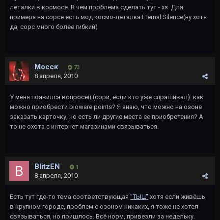
леталки в космосе. В чем проблема сделать тут - хз. Для
примера на сорсе есть мод космо-леталка Eternal Silence(ну хотя
да, сорс много более гибкий)
Мосск
73
8 апреля, 2010
У меня появился вопросец (сори, если кто уже спрашивал): как
можно приобрести bioware points? Я знаю, что можно на озоне
заказать карточку, но есть ли другие места ее приобретения? А
то не охота с интернет магазинами связываться.
BlitzEN
1
8 апреля, 2010
Есть тут где-то тема соответствующая
"ТЫЦ"
хотя если живёшь
в крупном городе, проблем с озоном никаких, я тоже не хотел
связываться, но пришлось. Всё норм, привезли за недельку.