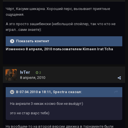
Чёрт, Касуми шикарна. Хороший перс, вызывает приятные
ощущения.
А это просто зашибенски (небольшой спойлер, так что кто не
играл...сами знаете):
Показать контент
Изменено
8 апреля, 2010
пользователем Kimaen Irat Tcha
IvTer
2
8 апреля, 2010
В 07.04.2010 в 18:11, Spectra сказал:
На анриале 3 никак космо бои не выйдут)
это не стар варс тебе)
Ну вообщем-то на второй версии движка в турнаменте были