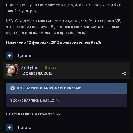
После прослушанного уже сожалею, что во второй части был
такой саундтрек.
UPD: Саунд мне очень напомнил еще тот, что был в первом МЕ,
что несомненно радует. Я доволен и спокоен, саунд не только
оправдал мои надежды, но и превзошел их.
Изменено
12 февраля, 2012
пользователем Raz3r
Цитата
Zertylon
3 237
12 февраля, 2012
В 12.02.2012 в 14:39, Raz3r сказал:
вдохновлялись Deus Ex:HR
С чего взяли? Не вижу причин.
Цитата