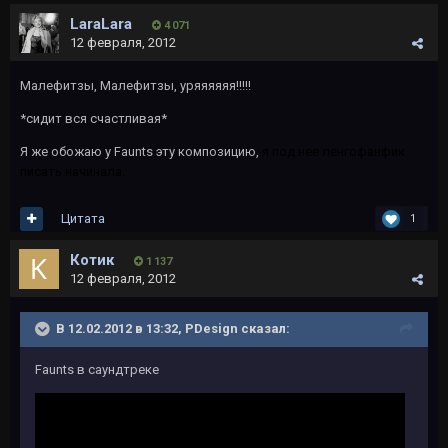
LaraLara
4 071
12 февраля, 2012
Малефитзы, Малефитзы, уряяяяяя!!!!!
*сидит вся счастливая*
Я же обожаю у Faunts эту композицию,
я под нее ленгофанфик
писать начинала.
Цитата
1
Котик
1 137
12 февраля, 2012
В 12.02.2012 в 13:32, PDesign сказал:
Faunts в саундтреке