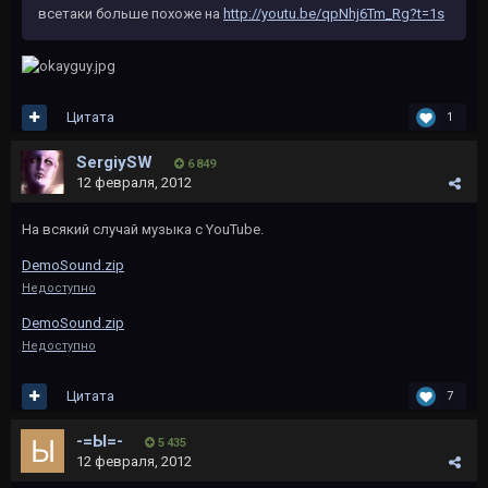
всетаки больше похоже на
http://youtu.be/qpNhj6Tm_Rg?t=1s
Цитата
1
SergiySW
6 849
12 февраля, 2012
На всякий случай музыка с YouTube.
DemoSound.zip
Недоступно
DemoSound.zip
Недоступно
Цитата
7
-=Ы=-
5 435
12 февраля, 2012