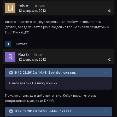
-=Ы=-
5 435
12 февраля, 2012
ничего похожего на Деус не услышал :mellow: стиль совсем
другой, везде узнается рука людей которые писали саундтрек к
DLC :Pocket_PC:
Цитата
Raz3r
649
12 февраля, 2012
В 12.02.2012 в 14:48, Zertylon сказал:
С чего взяли? Не вижу причин.
Похоже очень, да и действительно, Кейси писал, что ему
понравилась музыка их DX:HR
В 12.02.2012 в 14:53, -=Ы=- сказал: