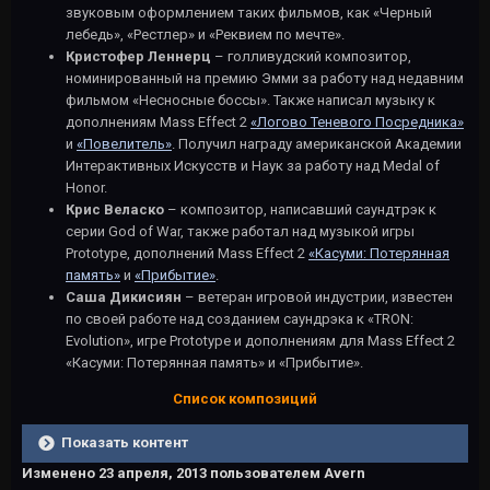
звуковым оформлением таких фильмов, как «Черный
лебедь», «Рестлер» и «Реквием по мечте».
Кристофер Леннерц
– голливудский композитор,
номинированный на премию Эмми за работу над недавним
фильмом «Несносные боссы». Также написал музыку к
дополнениям Mass Effect 2
«Логово Теневого Посредника»
и
«Повелитель»
. Получил награду американской Академии
Интерактивных Искусств и Наук за работу над Medal of
Honor.
Крис Веласко
– композитор, написавший саундтрэк к
серии God of War, также работал над музыкой игры
Prototype, дополнений Mass Effect 2
«Касуми: Потерянная
память»
и
«Прибытие»
.
Саша Дикисиян
– ветеран игровой индустрии, известен
по своей работе над созданием саундрэка к «TRON:
Evolution», игре Prototype и дополнениям для Mass Effect 2
«Касуми: Потерянная память» и «Прибытие».
Список композиций
Показать контент
Изменено
23 апреля, 2013
пользователем Avern