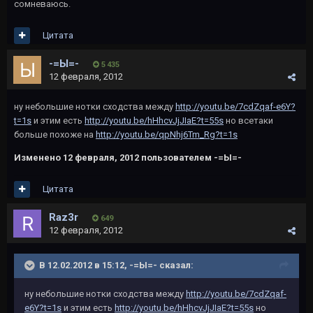
сомневаюсь.
Цитата
-=Ы=-
5 435
12 февраля, 2012
ну небольшие нотки сходства между
http://youtu.be/7cdZqaf-e6Y?
t=1s
и этим есть
http://youtu.be/hHhcvJjJIaE?t=55s
но всетаки
больше похоже на
http://youtu.be/qpNhj6Tm_Rg?t=1s
Изменено
12 февраля, 2012
пользователем -=Ы=-
Цитата
Raz3r
649
12 февраля, 2012
В 12.02.2012 в 15:12, -=Ы=- сказал:
ну небольшие нотки сходства между
http://youtu.be/7cdZqaf-
e6Y?t=1s
и этим есть
http://youtu.be/hHhcvJjJIaE?t=55s
но