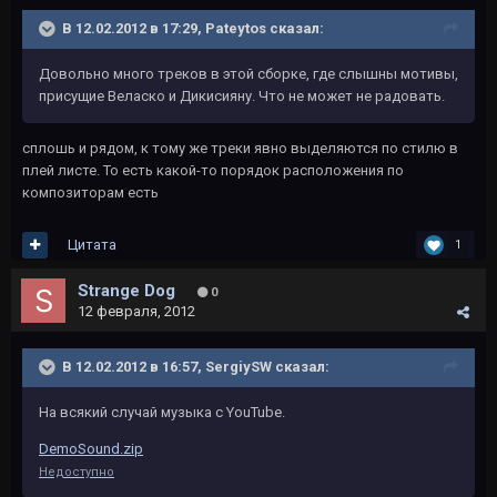
В 12.02.2012 в 17:29, Pateytos сказал:
Довольно много треков в этой сборке, где слышны мотивы,
присущие Веласко и Дикисияну. Что не может не радовать.
сплошь и рядом, к тому же треки явно выделяются по стилю в
плей листе. То есть какой-то порядок расположения по
композиторам есть
Цитата
1
Strange Dog
0
12 февраля, 2012
В 12.02.2012 в 16:57, SergiySW сказал:
На всякий случай музыка с YouTube.
DemoSound.zip
Недоступно