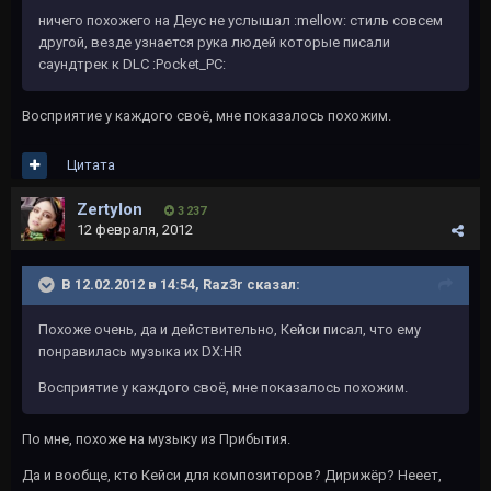
ничего похожего на Деус не услышал :mellow: стиль совсем
другой, везде узнается рука людей которые писали
саундтрек к DLC :Pocket_PC:
Восприятие у каждого своё, мне показалось похожим.
Цитата
Zertylon
3 237
12 февраля, 2012
В 12.02.2012 в 14:54, Raz3r сказал:
Похоже очень, да и действительно, Кейси писал, что ему
понравилась музыка их DX:HR
Восприятие у каждого своё, мне показалось похожим.
По мне, похоже на музыку из Прибытия.
Да и вообще, кто Кейси для композиторов? Дирижёр? Нееет,