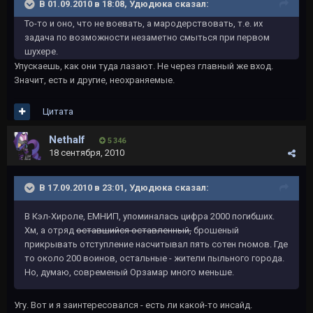
В 01.09.2010 в 18:08, Удюдюка сказал:
То-то и оно, что не воевать, а мародерствовать, т.е. их
задача по возможности незаметно смыться при первом
шухере.
Упускаешь, как они туда лазают. Не через главный же вход.
Значит, есть и другие, неохраняемые.
Цитата
Nethalf
5 346
18 сентября, 2010
В 17.09.2010 в 23:01, Удюдюка сказал:
В Кэл-Хироле, ЕМНИП, упоминалась цифра 2000 погибших.
Хм, а отряд
оставшийся оставленный,
брошеный
прикрывать отступление насчитывал пять сотен гномов. Где
то около 200 воинов, остальные - жители пыльного города.
Но, думаю, современый Орзамар много меньше.
Угу. Вот и я заинтересовался - есть ли какой-то инсайд.