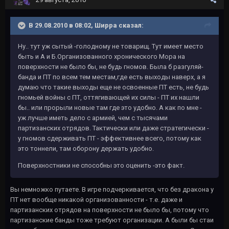
В 29.08.2010 в 08:02, Ширра сказал:
Ну.. тут уж сытый -голодному не товарищ. Тут имеет место
быть и А и Б.Организованного хронического Мора на
поверхности не было бы, не будь гномов. Была б разгуляй-
банда и ПТ по всем тем местам,где есть выходы наверх, а я
думаю что такие выходы еще не освоенные ПТ есть, не будь
гномьей войны с ПТ, оттягивающей их силы - ПТ их нашли
бы.. или прорыли новые там где это удобно. А как по мне -
уж лучше иметь дело с армией, чем с тысячами
партизанских отрядов. Тактически или даже стратегически -
у гномов сдерживать ПТ - эффективнее всего, потому как
это тоннели, там оборону держать удобно.
Поверхностники не способны это оценить -это факт.
Вы немножко путаете. В игре подчеркивается, что без дракона у
ПТ нет вообще никакой организованности - т.е. даже и
партизанских отрядов на поверхности не было бы, потому что
партизанские банды тоже требуют организации. А были бы стаи