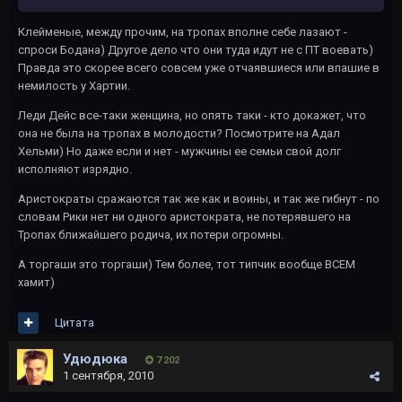
Клейменые, между прочим, на тропах вполне себе лазают -
спроси Бодана) Другое дело что они туда идут не с ПТ воевать)
Правда это скорее всего совсем уже отчаявшиеся или впашие в
немилость у Хартии.
Леди Дейс все-таки женщина, но опять таки - кто докажет, что
она не была на тропах в молодости? Посмотрите на Адал
Хельми) Но даже если и нет - мужчины ее семьи свой долг
исполняют изрядно.
Аристократы сражаются так же как и воины, и так же гибнут - по
словам Рики нет ни одного аристократа, не потерявшего на
Тропах ближайшего родича, их потери огромны.
А торгаши это торгаши) Тем более, тот типчик вообще ВСЕМ
хамит)
Цитата
Удюдюка
7 202
1 сентября, 2010