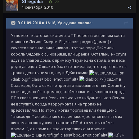
Stregoika
179
1 сентября, 2010
В 01.09.2010 в 16:18, Удюдюка сказал:
У гномов - кастовая система, с ПТ воюет в основном каста
воинов и Легион Смерти. Еще главы родов (домов) в
качестве военноначальников - тот же лорд Дейс или
король Эндрин с сыновьями, или Бранка. Остальные - слуги
идут за главой дома, к примеру 1 кузнец на отряд, а не весь
род кузнецов. Однако обратите внимание, что торговцам на
тропах делать не чего, леди Дейс (хамка
/diablo.gif' class='bbc_emoticon' alt='
' /> ) сидит в
Орзамаре, Орта сама не прётся отвоёвывать тейг Ортан (ну
хоть ведет себя скромно), клеймённые из пыльного города
ПТ в глаза невидят (если только кто нибудь из них в Легион
не вступит), лорда Харроумонта я на тропах не
представляю. По этому, когда торговец или леди Дейс
"снисходят" до общения с наземником, хочется погнать их
пинками на экскурсию в логово ПТ. А то чуть что "мы ...
воюем...", с нагами на своих тарелках они воюют
/rofl.gif' class='bbc_emoticon' alt='
' />