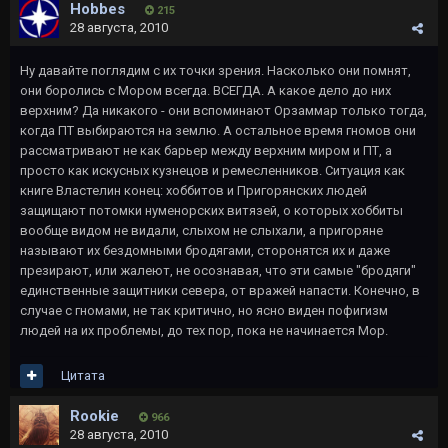
Hobbes
215
28 августа, 2010
Ну давайте поглядим с их точки зрения. Насколько они помнят,
они боролись с Мором всегда. ВСЕГДА. А какое дело до них
верхним? Да никакого - они вспоминают Орзаммар только тогда,
когда ПТ выбираются на землю. А остальное время гномов они
рассматривают не как барьер между верхним миром и ПТ, а
просто как искусных кузнецов и ремесленников. Ситуация как
книге Властелин конец: хоббитов и Пригорянских людей
защищают потомки нуменорских витязей, о которых хоббиты
вообще видом не видали, слыхом не слыхали, а пригоряне
называют их бездомными бродягами, сторонятся их и даже
презирают, или жалеют, не осознавая, что эти самые "бродяги"
единственные защитники севера, от вражей напасти. Конечно, в
случае с гномами, не так критично, но ясно виден пофигизм
людей на их проблемы, до тех пор, пока не начинается Мор.
Цитата
Rookie
966
28 августа, 2010