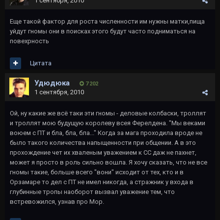
1 сентября, 2010
Еще такой фактор для роста численности им нужны матки,пища
уйдут гномы они в поисках этого будут часто подниматься на
повехрность
Цитата
Удюдюка
7 202
1 сентября, 2010
Ой, ну какие же всё таки эти гномы - деловые колбаски, троллят
и троллят мою будущую королеву всея Ферелдена. "Мы веками
воюем с ПТ и бла, бла, бла..." Когда за мага проходила вроде не
было такого количества напыщенности при общении. А в это
прохождение чет их хваленым уважением к СС даж не пахнет,
может я просто в роль сильно вошла. Я хочу сказать, что не все
гномы такие, больше всего "вони" исходит от тех, кто и в
Орзамаре то дел с ПТ не имел никогда, а стражник у входа в
глубинные тропы наоборот вызвал уважение тем, что
встревожился, узнав про Мор.