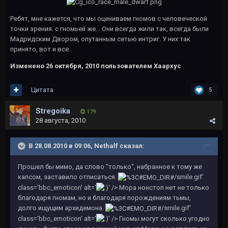
Ребят, мне кажется, что мы оцениваем гномов с человеческой
точки зрения. с гномьей же... Они всегда жили так, всегда были
Мадридским Двором, опутанным сетью интриг. У них так
принято, вот и все.
Изменено
26 октября, 2010
пользователем Хаархус
Цитата
5
Stregoika
179
28 августа, 2010
В 28.08.2010 в 09:06, Nethalf сказал:
Прошел бы мимо, да слово "только", набранное к тому же
капсом, заставило отписаться.
/smile.gif'
class='bbc_emoticon' alt='
' /> Мора нонстоп нет не только
благодаря гномам, но и благодаря порождениям тьмы,
долго ищущим архидемона.
/smile.gif'
class='bbc_emoticon' alt='
' /> Гномы могут сколько угодно