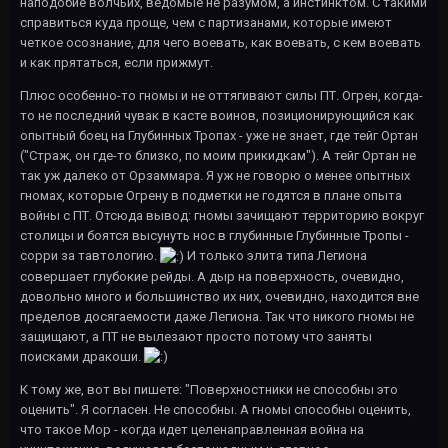
наподобие волчьих, ведомые не разумом, а инстинктом. С такими
справиться куда проще, чем с партизанами, которые имеют
четкое осознание, для чего воевать, как воевать, с кем воевать
и как прятаться, если прижмут.
Плюс особенно-то гномы и не оттягивают силы ПТ. Огрен, когда-
то не последний чувак в касте воинов, позиционирующийся как
опытный боец на Глубинных Тропах - уже не знает, где тейг Ортан
("Страж, он где-то близко, по моим прикидкам"). А тейг Ортан не
так уж далеко от Орзаммара. Я уж не говорю о менее опытных
гномах, которые Огрену в подметки не годятся в плане опыта
войны с ПТ. Отсюда вывод: гномы зачищают территорию вокруг
столицы и боятся высунуть нос в глубинные Глубинные Тропы -
сорри за тавтологию.
И только элита типа Легиона
совершает глубокие рейды. А дыр на поверхность, очевидно,
довольно много и большинство их них, очевидно, находится вне
пределов досягаемости даже Легиона. Так что никого гномы не
защищают, а ПТ не вылезают просто потому что заняты
поисками дракоши.
К тому же, вот вы пишете: "Поверхностники не способны это
оценить". Я согласен. Не способны. А гномы способны оценить,
что такое Мор - когда идет целенаправленная война на