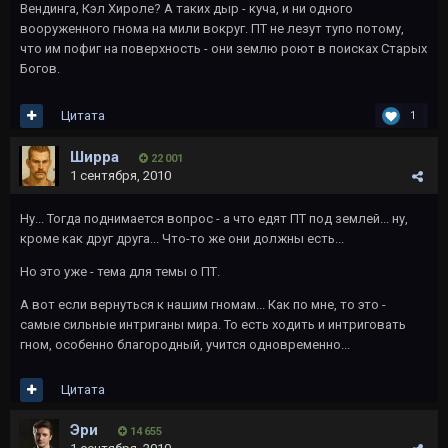
Вендинга, Кэл Хироле? А таких дыр - куча, и ни одного
вооруженного гнома на мили вокруг. ПТ не лезут тупо потому,
что им пофиг на поверхность - они землю роют в поисках Старых
Богов.
Цитата
1
Ширра
22 001
1 сентября, 2010
Ну... Тогда поднимается вопрос - а что едят ПТ под землей... ну,
кроме как друг друга... Что-то же они должны есть...
Но это уже - тема для темы о ПТ.
А вот если вернуться к нашим гномам... Как по мне, то это -
самые сильные интриганы мира. То есть ходить и интриговать
гном, особенно благородный, учится одновременно...
Цитата
Эри
14 655