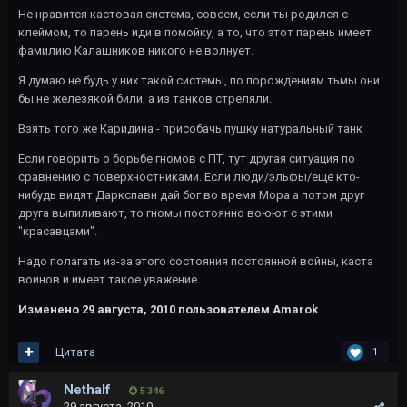
Не нравится кастовая система, совсем, если ты родился с
клеймом, то парень иди в помойку, а то, что этот парень имеет
фамилию Калашников никого не волнует.
Я думаю не будь у них такой системы, по порождениям тьмы они
бы не железякой били, а из танков стреляли.
Взять того же Каридина - присобачь пушку натуральный танк
Если говорить о борьбе гномов с ПТ, тут другая ситуация по
сравнению с поверхностниками. Если люди/эльфы/еще кто-
нибудь видят Даркспавн дай бог во время Мора а потом друг
друга выпиливают, то гномы постоянно воюют с этими
"красавцами".
Надо полагать из-за этого состояния постоянной войны, каста
воинов и имеет такое уважение.
Изменено
29 августа, 2010
пользователем Amarok
Цитата
1
Nethalf
5 346
29 августа, 2010