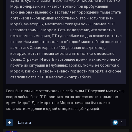
думать, будто спасают верхний мир от Мора, но вот только
Мор, во-первых, начинается только при пробуждении
архидемона - именно он заставляет порождений тьмы стать
организованной армией (собственно, это и есть признак
Мора), во-вторых, масштабы текущей войны гномов с ПТ
несопоставимы с Мором. Есть подозрение, что захватив
всю гномью империю, ПТ тупо забили на два жалких остатка
от нее. Нам известно только об одной масштабной попытке
захватить Орзаммар - это 100-дневная осада города,
которую, кстати, гномы смогли снять только с помощью
Серых Стражей. И все. В настоящее время, как можно легко
понять из ситуации в Глубинных Тропах, гномы не борются с
Мором, как они в своей наивной гордости говорят, а скорее
сталкиваются с ПТ в набегах и контрнабегах.
Если бы гномы не оттягивали на себя силы ПТ верхний мир очень
скоро забыл бы о "ПТ появляются на поверхности только во
время Мора". Да и Мор от не-Мора отличался бы только
количеством дряни и одной огнедышащей курицей.
Цитата
1