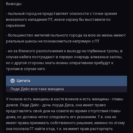
Выводы:
- пыльный город не представляет опасности с точки зрения
внезапного нападения ПТ, иначе охрану бы выставили по
серьёзнее
- большинство жителей пыльного города за всю их жизнь имеют
реальные шансы не познакомиться напрямую с ПТ
- из-за близкого расположения к выходу на глубинные тропы, в
случае набега пострадают в первую очередь алмазные заллы,
но с другой стороны знать-воины оперативнее прибудут к
тропам в случае чего.
Цитата
Леди Дейс все-таки женщина
У гномов есть женщины в касте воинов и есть женщины - главы
домов. Леди Дейс - дочь лорда Деса, она имеет право
представлять свой дом на совете во время отсутствия главы
дома, но должна четко следовать его указаниям. Т.е. она не
имеет права принимать собственного решения, именно по этому
она послала ГГ найти отца, т.к. не имеет прав расторгнуть