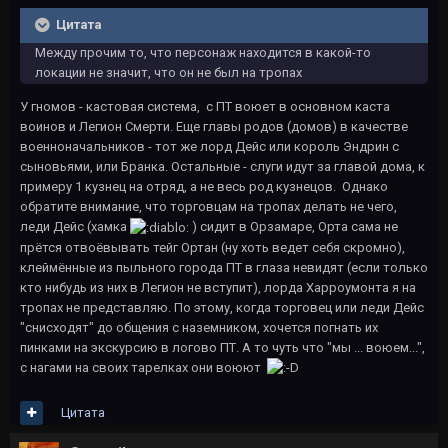
Цитата
Между прочим то, что персонаж находится в какой-то
локации не значит, что он не был на тропах
У гномов - кастовая система, с ПТ воюет в основном каста
воинов и Легион Смерти. Еще главы родов (домов) в качестве
военноначальников - тот же лорд Дейс или король Эндрин с
сыновьями, или Бранка. Остальные - слуги идут за главой дома, к
примеру 1 кузнец на отряд, а не весь род кузнецов. Однако
обратите внимание, что торговцам на тропах делать не чего,
леди Дейс (хамка
) сидит в Орзамаре, Орта сама не
прётся отвоёвывать тейг Ортан (ну хоть ведет себя скромно),
клеймённые из пыльного города ПТ в глаза невидят (если только
кто нибудь из них в Легион не вступит), лорда Харроумонта я на
тропах не представляю. По этому, когда торговец или леди Дейс
"снисходят" до общения с наземником, хочется погнать их
пинками на экскурсию в логово ПТ. А то чуть что "мы ... воюем...",
с нагами на своих тарелках они воюют
Цитата