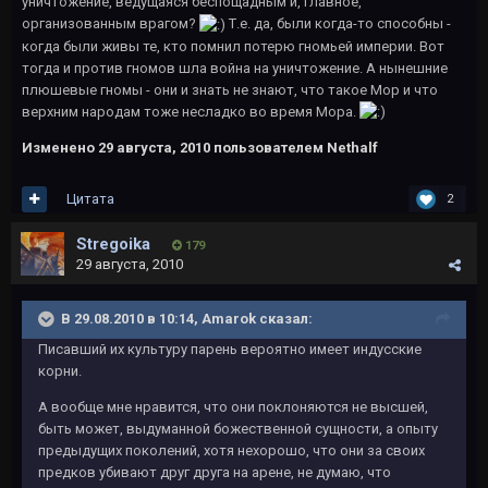
уничтожение, ведущаяся беспощадным и, главное,
организованным врагом?
Т.е. да, были когда-то способны -
когда были живы те, кто помнил потерю гномьей империи. Вот
тогда и против гномов шла война на уничтожение. А нынешние
плюшевые гномы - они и знать не знают, что такое Мор и что
верхним народам тоже несладко во время Мора.
Изменено
29 августа, 2010
пользователем Nethalf
Цитата
2
Stregoika
179
29 августа, 2010
В 29.08.2010 в 10:14, Amarok сказал:
Писавший их культуру парень вероятно имеет индусские
корни.
А вообще мне нравится, что они поклоняются не высшей,
быть может, выдуманной божественной сущности, а опыту
предыдущих поколений, хотя нехорошо, что они за своих
предков убивают друг друга на арене, не думаю, что