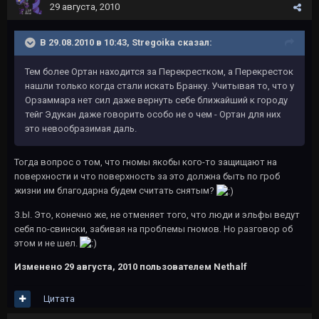
29 августа, 2010
В 29.08.2010 в 10:43, Stregoika сказал:
Тем более Ортан находится за Перекрестком, а Перекресток
нашли только когда стали искать Бранку. Учитывая то, что у
Орзаммара нет сил даже вернуть себе ближайший к городу
тейг Эдукан даже говорить особо не о чем - Ортан для них
это невообразимая даль.
Тогда вопрос о том, что гномы якобы кого-то защищают на
поверхности и что поверхность за это должна быть по гроб
жизни им благодарна будем считать снятым?
З.Ы. Это, конечно же, не отменяет того, что люди и эльфы ведут
себя по-свински, забивая на проблемы гномов. Но разговор об
этом и не шел.
Изменено
29 августа, 2010
пользователем Nethalf
Цитата