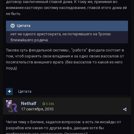
договор заключенный главой дома. К тому же, принимая во
внимание кастовую систему наследования, главой этого дома ей
не быть.
Цитата
нет ни одного аристократа, не потерявшего на Тропах
ближайшего родича
Такова суть феодальной системы , "работа" феодала состоит в
том, чтоб охранять свои владения и за одно своих вассалов от
посягательств внешнего врага. (без вассалов то какой из него
лорд)
Цитата
Nethalf
5 346
17 сентября, 2010
Читая тему о Белене, задался вопросом: а есть ли инсайды от
разрабов или какая-то другая инфа, дающие хотя бы
приблизительную численность Орзаммара?