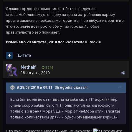
Однако гордость гномов может бить и из другого
ключа.Небольшому,стоящему на грани истребления народу
просто жизненно необходимо гордиться чем нибудь и верить во
что-то, иначе все просто сбегут из города.И любое
правительство это понимает.
Изменено
28 августа, 2010
пользователем Rookie
Цитата
Nethalf
5 346
28 августа, 2010
В 28.08.2010 в 09:11, Stregoika сказал:
Если бы гномы не оттягивали на себя силы ПТ верхний мир
очень скоро забыл бы о "ПТ появляются на поверхности
только во время Мора". Да и Мор от не-Мора отличался бы
только количеством дряни и одной огнедышащей курицей.
Это очень существенное отличие, не находите?
Потому что