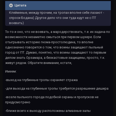
Цитата
Клейменые, между прочим, на тропах вполне себе лазают -
спроси Бодана) Другое дело что они туда идут не с ПТ
воевать)
То-то и оно, что не воевать, а мародерствовать, т.е. их задача по
возможности незаметно смыться при первом шухере. Если
отыгрывать историю гнома-простолюдина, то вполне
однозначно говорится о том, что воины защищают пыльный
город от ПТ. Думаю, понятно, что воины защищают то первым
делом знать Орзамара, а безкастовые защищены, просто, т.к.
живут рядом. Обратите внимание, кстати,
Имеем:
-выход на глубинные тропы охраняет стража
-для выхода на глубинные тропы требуется разрешение дешира
-возле пыльного города подобной охраны и пропусков не
предусмотрено
-ближе всего к выходу расположены алмазные залы