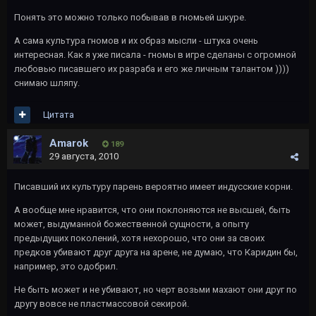
Понять это можно только побывав в гномьей шкуре.
А сама культура гномов и их образ мысли - штука очень
интересная. Как я уже писала - гномы в игре сделаны с огромной
любовью писавшего их разраба и его же личным талантом ))))
снимаю шляпу.
Цитата
Amarok
189
29 августа, 2010
Писавший их культуру парень вероятно имеет индусские корни.
А вообще мне нравится, что они поклоняются не высшей, быть
может, выдуманной божественной сущности, а опыту
предыдущих поколений, хотя нехорошо, что они за своих
предков убивают друг друга на арене, не думаю, что Каридин бы,
например, это одобрил.
Не быть может и не убивают, но черт возьми махают они друг по
другу вовсе не пластмассовой секирой.