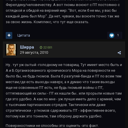
Ферелдену/человечеству. А вот гномы воюют с ПТ постоянно с
оглядкой и обидой на верхний мир: "Вот, если б не мы, у вас бы
каждый день был Мор". Да нет, чуваки, вы воюете точно так же
за свою жизнь. Комплекс, что тут еще сказать.
Цитата
1
Ширра
22 001
29 августа, 2010
Ну.. тут уж сытый -голодному не товарищ. Тут имеет место быть и
А и Б.Организованного хронического Мора на поверхности не
было бы, не будь гномов. Была б разгуляй-банда и ПТ по всем тем
местам,где есть выходы наверх, а я думаю что такие выходы
еще не освоенные ПТ есть, не будь гномьей войны с ПТ,
оттягивающей их силы - ПТ их нашли бы.. или прорыли новые там
где это удобно. А как по мне - уж лучше иметь дело с армией, чем
с тысячами партизанских отрядов. Тактически или даже
стратегически - у гномов сдерживать ПТ - эффективнее всего,
потому как это тоннели, там оборону держать удобно.
Поверхностники не способны это оценить -это факт.