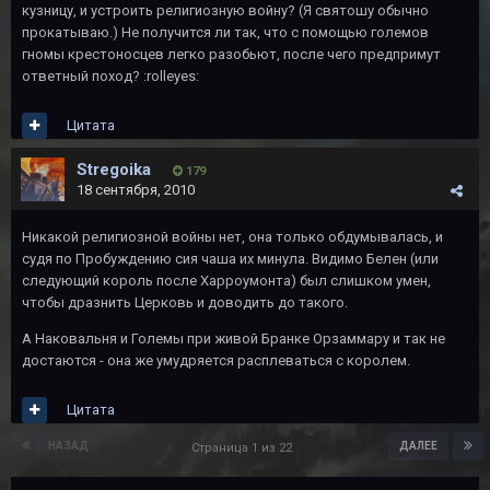
кузницу, и устроить религиозную войну? (Я святошу обычно
прокатываю.) Не получится ли так, что с помощью големов
гномы крестоносцев легко разобьют, после чего предпримут
ответный поход? :rolleyes:
Цитата
Stregoika
179
18 сентября, 2010
Никакой религиозной войны нет, она только обдумывалась, и
судя по Пробуждению сия чаша их минула. Видимо Белен (или
следующий король после Харроумонта) был слишком умен,
чтобы дразнить Церковь и доводить до такого.
А Наковальня и Големы при живой Бранке Орзаммару и так не
достаются - она же умудряется расплеваться с королем.
Цитата
НАЗАД
ДАЛЕЕ
Страница 1 из 22