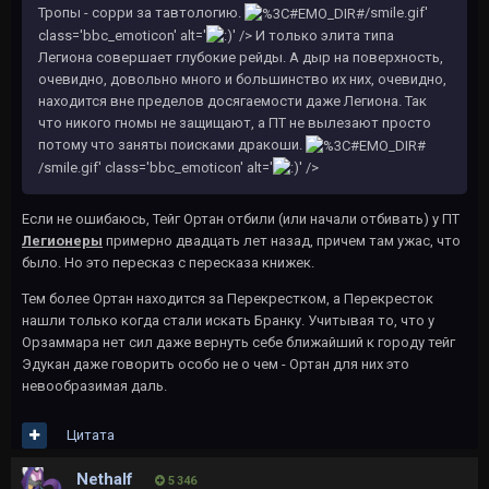
Тропы - сорри за тавтологию.
/smile.gif'
class='bbc_emoticon' alt='
' /> И только элита типа
Легиона совершает глубокие рейды. А дыр на поверхность,
очевидно, довольно много и большинство их них, очевидно,
находится вне пределов досягаемости даже Легиона. Так
что никого гномы не защищают, а ПТ не вылезают просто
потому что заняты поисками дракоши.
/smile.gif' class='bbc_emoticon' alt='
' />
Если не ошибаюсь, Тейг Ортан отбили (или начали отбивать) у ПТ
Легионеры
примерно двадцать лет назад, причем там ужас, что
было. Но это пересказ с пересказа книжек.
Тем более Ортан находится за Перекрестком, а Перекресток
нашли только когда стали искать Бранку. Учитывая то, что у
Орзаммара нет сил даже вернуть себе ближайший к городу тейг
Эдукан даже говорить особо не о чем - Ортан для них это
невообразимая даль.
Цитата
Nethalf
5 346