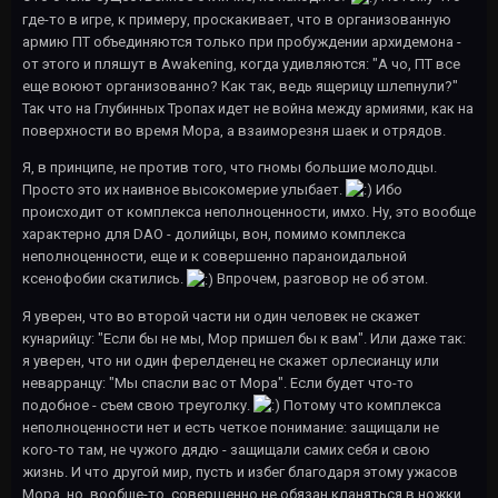
где-то в игре, к примеру, проскакивает, что в организованную
армию ПТ объединяются только при пробуждении архидемона -
от этого и пляшут в Awakening, когда удивляются: "А чо, ПТ все
еще воюют организованно? Как так, ведь ящерицу шлепнули?"
Так что на Глубинных Тропах идет не война между армиями, как на
поверхности во время Мора, а взаиморезня шаек и отрядов.
Я, в принципе, не против того, что гномы большие молодцы.
Просто это их наивное высокомерие улыбает.
Ибо
происходит от комплекса неполноценности, имхо. Ну, это вообще
характерно для DAO - долийцы, вон, помимо комплекса
неполноценности, еще и к совершенно параноидальной
ксенофобии скатились.
Впрочем, разговор не об этом.
Я уверен, что во второй части ни один человек не скажет
кунарийцу: "Если бы не мы, Мор пришел бы к вам". Или даже так:
я уверен, что ни один ферелденец не скажет орлесианцу или
неварранцу: "Мы спасли вас от Мора". Если будет что-то
подобное - съем свою треуголку.
Потому что комплекса
неполноценности нет и есть четкое понимание: защищали не
кого-то там, не чужого дядю - защищали самих себя и свою
жизнь. И что другой мир, пусть и избег благодаря этому ужасов
Мора, но, вообще-то, совершенно не обязан кланяться в ножки