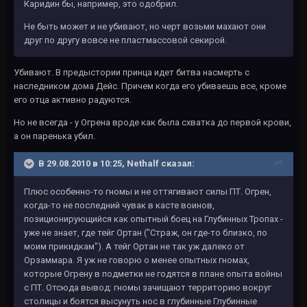
Каридин бы, например, это одобрил.
Не быть может и не убивают, но черт возьми махают они
друг по другу вовсе не пластмассовой секирой.
Убивают. В предыстории принца идет битва насмерть с
наследником дома Дейс. Причем когда его убиваешь все, кроме
его отца активно радуются.
Но не всегда - у Огрена вроде как была схватка до первой крови,
а он паренька убил.
В 29.08.2010 в 10:25, Nethalf сказал:
Плюс особенно-то гномы и не оттягивают силы ПТ. Огрен,
когда-то не последний чувак в касте воинов,
позиционирующийся как опытный боец на Глубинных Тропах -
уже не знает, где тейг Ортан ("Страж, он где-то близко, по
моим прикидкам"). А тейг Ортан не так уж далеко от
Орзаммара. Я уж не говорю о менее опытных гномах,
которые Огрену в подметки не годятся в плане опыта войны
с ПТ. Отсюда вывод: гномы зачищают территорию вокруг
столицы и боятся высунуть нос в глубинные Глубинные