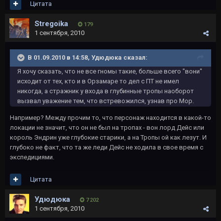
Цитата
Stregoika
179
1 сентября, 2010
В 01.09.2010 в 14:58, Удюдюка сказал:
Я хочу сказать, что не все гномы такие, больше всего "вони"
исходит от тех, кто и в Орзамаре то дел с ПТ не имел
никогда, а стражник у входа в глубинные тропы наоборот
вызвал уважение тем, что встревожился, узнав про Мор.
Например? Между прочим то, что персонаж находится в какой-то
локации не значит, что он не был на тропах - вон лорд Дейс или
король Эндрин уже глубокие старики, а на Тропы ой как лезут. И
глубоко не факт, что та же леди Дейс не ходила в свое время с
экспедициями.
Цитата
Удюдюка
7 202
1 сентября, 2010