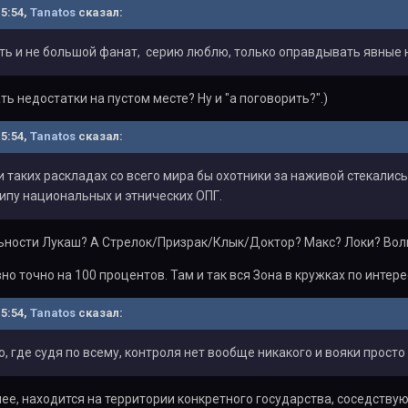
15:54,
Tanatos
сказал:
оть и не большой фанат, серию люблю, только оправдывать явные
ь недостатки на пустом месте? Ну и "а поговорить?".)
15:54,
Tanatos
сказал:
и таких раскладах со всего мира бы охотники за наживой стекались
типу национальных и этнических ОПГ.
льности Лукаш? А Стрелок/Призрак/Клык/Доктор? Макс? Локи? Во
но точно на 100 процентов. Там и так вся Зона в кружках по интер
15:54,
Tanatos
сказал:
о, где судя по всему, контроля нет вообще никакого и вояки просто
нее, находится на территории конкретного государства, соседств