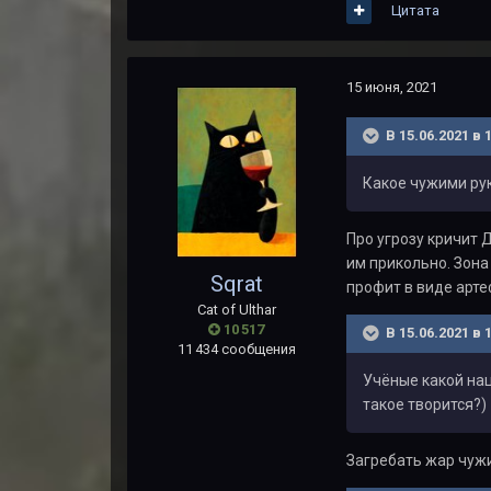
Цитата
15 июня, 2021
В 15.06.2021 в 
Какое чужими рук
Про угрозу кричит 
им прикольно. Зона 
Sqrat
профит в виде арте
Cat of Ulthar
10 517
В 15.06.2021 в 
11 434 сообщения
Учёные какой нац
такое творится?)
Загребать жар чужи