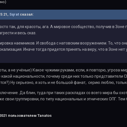
ено)
15:21,
Sqrat
сказал:
осто так, для красоты, ага. А мировое сообщество, получив в Зоне
грести и весь сказ.
ировка наемников. И свобода с натовским вооружением. То, что они
локализация. Иначе тогда придется принять на веру, что в Зоне нет
ты, а не учёные) Какое чужими руками, если, я повторю, угроза ми
е какой национальности, почему среди них только представители 
ится?) Ну серьезно, я хоть и не большой фанат, серию люблю, тол
ключение. Да блин, туда при таких раскладах со всего мира бы охот
е свои группировки, по типу национальных и этнических ОПГ. Тем б
2021
пользователем Tanatos