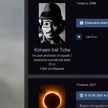
7 марта, 2008
Показать конт
Цитата
Kimaen Irat Tcha
I'm sick and tired of myself, I
wanna be somebody else!
66
2 062 сообщения
15 июня, 2021
В 15.06.2021 в 
Всего-то грозит 