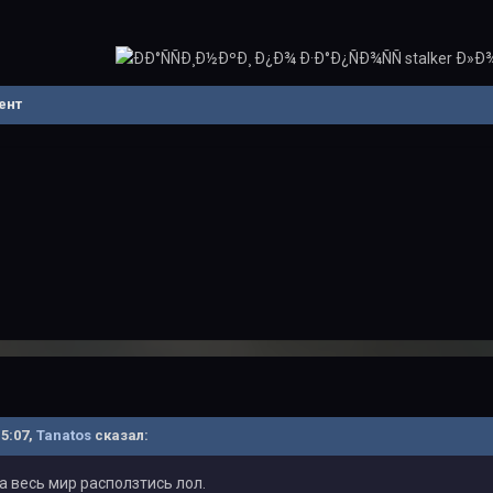
ент
15:07,
Tanatos
сказал:
на весь мир расползтись лол.