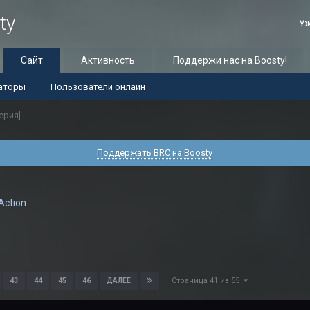
ty
Уж
Сайт
Активность
Поддержи нас на Boosty!
аторы
Пользователи онлайн
серия]
Поддержать BRC на Boosty
Action
Страница 41 из 55
43
44
45
46
ДАЛЕЕ