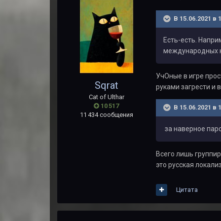
В 15.06.2021 в 
Есть-есть. Напри
международных н
УчОные в игре прос
Sqrat
руками загрести и в
Cat of Ulthar
10 517
В 15.06.2021 в 
11 434 сообщения
за наверное пар
Всего лишь группир
это русская локали
Цитата