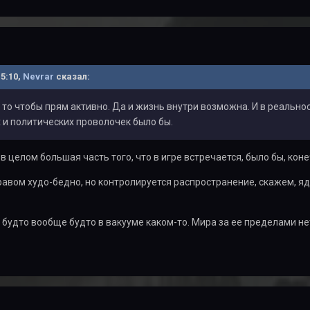
15:10,
Nevrar
сказал:
е то чтобы прям активно. Да и жизнь внутри возможна. И в реально
 и политических проволочек было бы.
 в целом большая часть того, что в игре встречается, было бы, коне
ом худо-бедно, но контролируется распространение, скажем, яде
 будто вообще будто в вакууме каком-то. Мира за ее пределами не