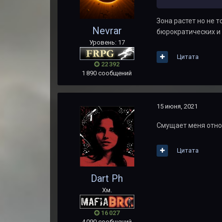
Зона растет но не 
Nevrar
бюрократических и
Уровень: 17
Цитата
22 392
1 890 сообщений
15 июня, 2021
Смущает меня отно
Цитата
Dart Ph
Хм.
16 027
4 090 сообщений