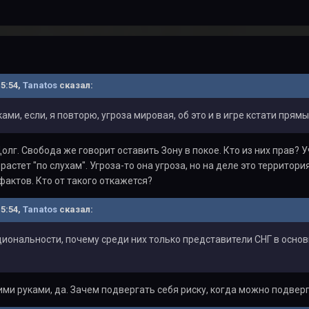
15:54,
Tanatos
сказал:
ами, если, я повторю, угроза мировая, об это и в игре кстати прям
Долг. Свобода же говорит оставить Зону в покое. Кто из них прав? 
растет "по слухам". Угроза-то она угроза, но на деле это территор
фактов. Кто от такого откажется?
15:54,
Tanatos
сказал:
иональности, почему среди них только представители СНГ в основ
ми руками, да. Зачем подвергать себя риску, когда можно подверг