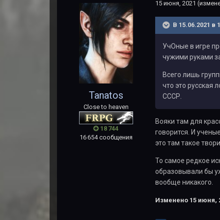
15 июня, 2021
(измен
В 15.06.2021 в 
УчОные в игре пр
чужими руками за
Всего лишь групп
что это русская 
Tanatos
СССР.
Close to heaven
Вояки там для красо
18 744
говорится. И учены
16 654 сообщения
это там такое твор
То самое редкое ис
образовывали бы уж
вообще никакого.
Изменено
15 июня, 