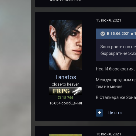
15 июня, 2021
В 15.06.2021 в 
Зона растет но н
бюрократических
Неа. И бюрократия ,
Tanatos
Международным прав
Close to heaven
тем не менее.
В Сталкера же Зона
18 744
16 654 сообщения
Цитата
15 июня, 2021