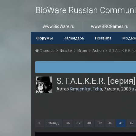
BioWare Russian Communi
www.BioWare.ru
www.BRCGames.ru
Форумы
Календарь
Правила
Модер
Главная
Флэйм
Игры
Action
S.T.A.L.K.E.R. [
S.T.A.L.K.E.R. [серия]
Автор
Kimaen Irat Tcha
,
7 марта, 2008
в
36
37
38
39
40
41
42
НАЗАД