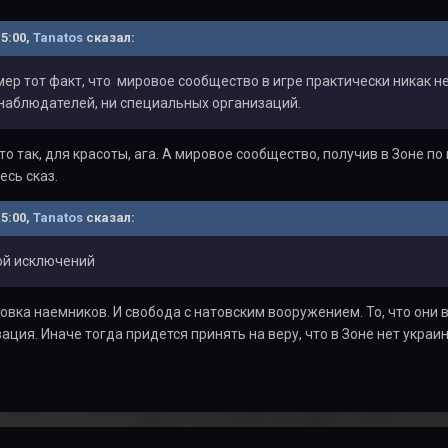
15:00,
Tanatos
сказал:
мер тот факт, что мировое сообщество в игре практически никак не 
аблюдателей, ни специальных организаций.
то так, для красоты, ага. А мировое сообщество, получив в Зоне 
есь сказ.
15:00,
Tanatos
сказал:
ой исключений
овка наемников. И свобода с натовским вооружением. То, что они в
зация. Иначе тогда придется принять на веру, что в Зоне нет украи