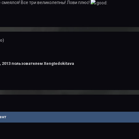
е смеялся! Все три великолепны! Лови плюс!
о)
, 2013
пользователем Xengtedokitava
ент