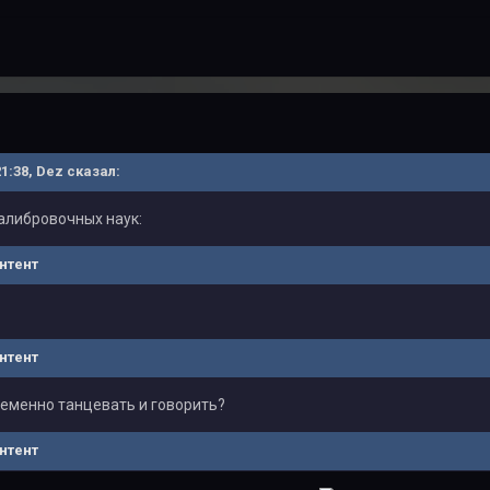
21:38, Dez сказал:
калибровочных наук:
нтент
нтент
менно танцевать и говорить?
нтент