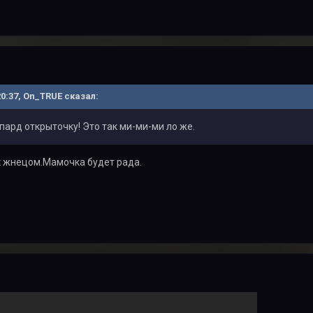
20:37, On_TRUE сказал:
ард открыточку! Это так ми-ми-ми ло же.
 жнецом.Мамочка будет рада.