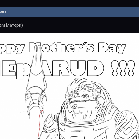
ент
ем Матери)