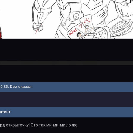
20:35, Dez сказал:
нтент
д открыточку! Это так ми-ми-ми ло же.