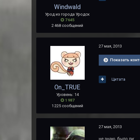
Windwald
Урод из города Уродск
7 645
2 468 сообщений
27 мая, 2013
Показать конт
Цитата
On_TRUE
Уровень: 14
1 987
1 225 сообщений
27 мая, 2013
не знаю, было ли: