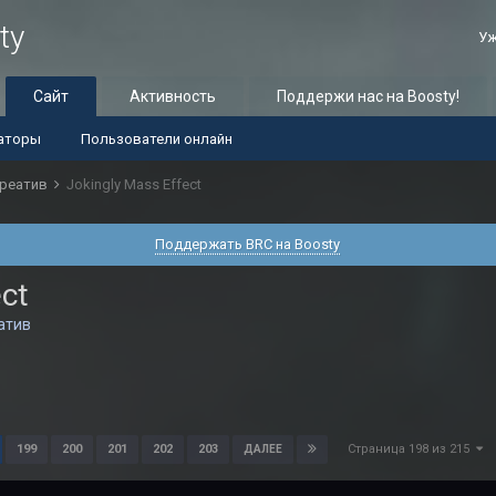
ty
Уж
Сайт
Активность
Поддержи нас на Boosty!
аторы
Пользователи онлайн
реатив
Jokingly Mass Effect
Поддержать BRC на Boosty
ect
атив
Страница 198 из 215
199
200
201
202
203
ДАЛЕЕ