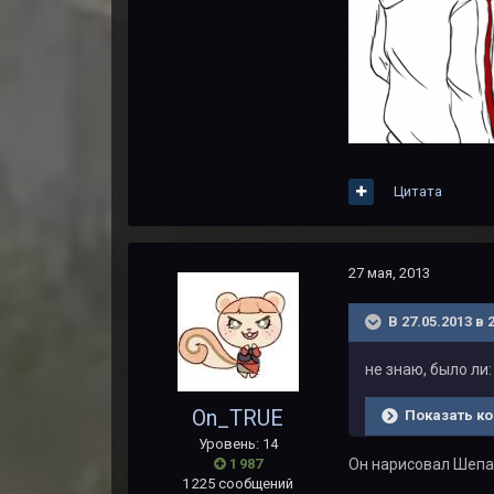
Цитата
27 мая, 2013
В 27.05.2013 в 
не знаю, было ли:
On_TRUE
Показать ко
Уровень: 14
1 987
Он нарисовал Шепар
1 225 сообщений