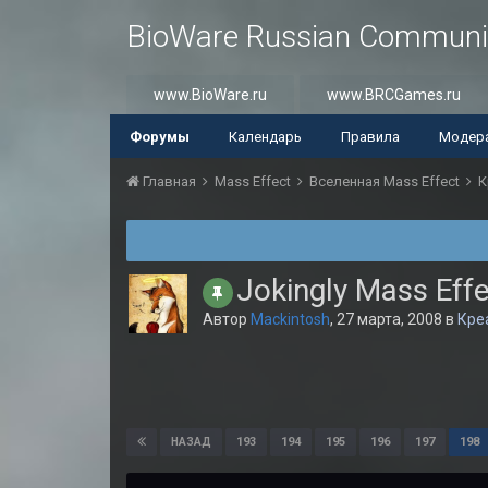
BioWare Russian Communi
www.BioWare.ru
www.BRCGames.ru
Форумы
Календарь
Правила
Модер
Главная
Mass Effect
Вселенная Mass Effect
К
Jokingly Mass Eff
Автор
Mackintosh
,
27 марта, 2008
в
Кре
193
194
195
196
197
198
НАЗАД