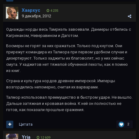
Хаархус
4 235
9 декабря, 2012
Однажды норды весь Тамриэль завоевали. Данмеры отбились с
Кагренаком, Неверавином и Даготом.
Босмеры не горят за них сражаться. Только под кнутом. Они
прирежут командира из Талмора при первом удобном случае и
дезертируют. Только хаджиты их благоволят, но у них сейчас
смута. У хаджитов нет тяжелой обученной пехоты, как я помню
из книг.
Страна и культура нордов древнее имперской. Имперцы
возгордились непомерно, считая их варварами.
Талмор использовал преимущество в быстром ударе. Не вышло.
Дальше затяжная и кровавая война. К ней он полностью не
готов, как показали прошлые сражения.
Цитата
2
Yria
12 609