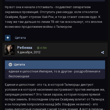
Ну вот она и начала отстаивать - подавляет сепаратизм
окраинных провинций. Отступать уже некуда: если отколется
Скайрим, будет отрезан Хай-Рок, и тогда станет совсем худо. К
тому же там дальше по линии ТБ её так всколыхнут, что вполне
возможно продолжение войны с Талмором.
Цитата
Ребекка
4 720
9 декабря, 2012
Цитата
единая и целостная Империя, то в другом - раздробленная и
беспомощная
Единая и целостная - это та, в которой Талморцы диктуют
условия и в которой население настраивают против империи же,
запрещая религию? Это такая зараза, которая похуже прямой
потери земель. В последнем случае Скайриму влетит от Талмора
и он поскулив попросится назад (ибо Ульфрик не вечен) - это
очень вероятный сценарий с моей точки зрения. А вот в первом -