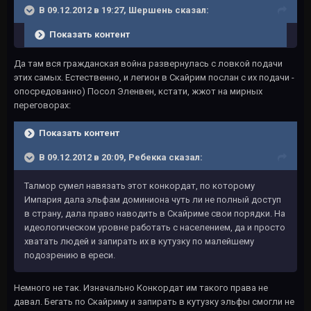
В 09.12.2012 в 19:27, Шершень сказал:
Показать контент
Да там вся гражданская война развернулась с ловкой подачи
этих самых. Естественно, и легион в Скайрим послан с их подачи -
опосредованно) Посол Эленвен, кстати, жжот на мирных
переговорах:
Показать контент
В 09.12.2012 в 20:09, Ребекка сказал:
Талмор сумел навязать этот конкордат, по которому
Импария дала эльфам доминиона чуть ли не полный доступ
в страну, дала право наводить в Скайриме свои порядки. На
идеологическом уровне работать с населением, да и просто
хватать людей и запирать их в кутузку по малейшему
подозрению в ереси.
Немного не так. Изначально Конкордат им такого права не
давал. Бегать по Скайриму и запирать в кутузку эльфы смогли не