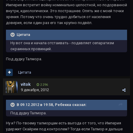
Империя встретит войну номинально целостной, но подорванной
внутри, идеологически. Это пострашнее. Опять же с моей точки
зрения. Потому что очень трудно добиться от населения
доверия, если один раз его так крупно подвёл.
Цитата
Ну вот она и начала отстаивать - подавляет сепаратизм
окраинных провинций.
Под дудку Талмора.
Цитата
vitok
2 296
9 декабря, 2012
В 09.12.2012 в 19:58, Ребекка сказал:
Под дудку Талмора.
Ну и? По-твоему талморцам есть выгода от того, что Империя
удержит Скайрим под контролем? Тогда если Талмор и дальше