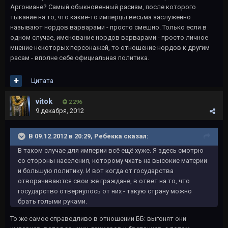
Аргониане? Самый обыкновенный расизм, после которого
тыкание на то, что какие-то имперцы весьма заслуженно
называют нордов варварами - просто смешно. Только если в
одном случае, именование нордов варварами - просто личное
мнение некоторых персонажей, то отношение нордов к другим
расам - вполне себе официальная политика.
Цитата
vitok
2 296
9 декабря, 2012
В 09.12.2012 в 20:29, Ребекка сказал:
В таком случае для империи всё ещё хуже. Я здесь смотрю
со стороны населения, которому чхать на высокие материи
и большую политику. И вот когда от государства
отворачиваются свои же граждане, в ответ на то, что
государство отвернулось от них - такую страну можно
брать голыми руками.
То же самое справедливо в отношении ББ: выгонят они