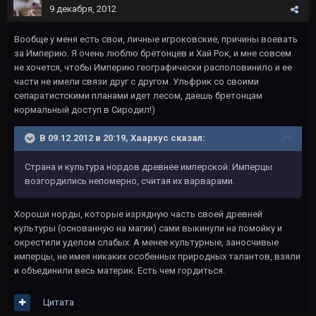
9 декабря, 2012
Вообще у меня есть свои, личные игроковские, причины воевать
за Империю. Я очень люблю бретонцев и Хай Рок, и мне совсем
не хочется, чтобы Империю географически располовинило и ее
части не имели связи друг с другом. Ульфрик со своими
сепаратистскими планами идет лесом, даешь бретонцам
нормальный доступ в Сиродил!)
В 09.12.2012 в 20:19, Хаархус сказал:
Страна и культура нордов древнее имперской. Имперцы
возгордились непомерно, считая их варварами.
Хороши норды, которые изрядную часть своей древней
культуры (основанную на магии) сами выкинули на помойку и
окрестили уделом слабых. А менее культурные, заносчивые
имперцы, не имея никаких особенных природных талантов, взяли
и объединили весь материк. Есть чем гордиться.
Цитата