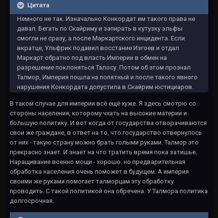
Цитата
Немного не так. Изначально Конкордат им такого права не
давал. Бегать по Скайриму и запирать в кутузку эльфы
смогли не сразу, а после Маркартского инцидента. Если
вкратце, Ульфрик подавил восстание Изгоев и отдал
Маркарт обратно под власть Империи в обмен на
разрешение поклоняться Талосу. Потом об этом прознал
Талмор, Империя пошла на попятный и после такого явного
нарушения Конкордата допустила в Скайрим юстициаров.
В таком случае для империи всё ещё хуже. Я здесь смотрю со
стороны населения, которому чхать на высокие материи и
большую политику. И вот когда от государства отворачиваются
свои же граждане, в ответ на то, что государство отвернулось
от них - такую страну можно брать голыми руками. Талмор это
прекрасно знает. И знает на что тратить время пока затишье.
Наращивание военно мощи - хорошо. но предварительная
обработка населения очень поможет в будущем. А империя
своими же руками помогает талморцам эту обработку
проводить. С такой политикой она обречена. У Талмора политика
долгосрочная.