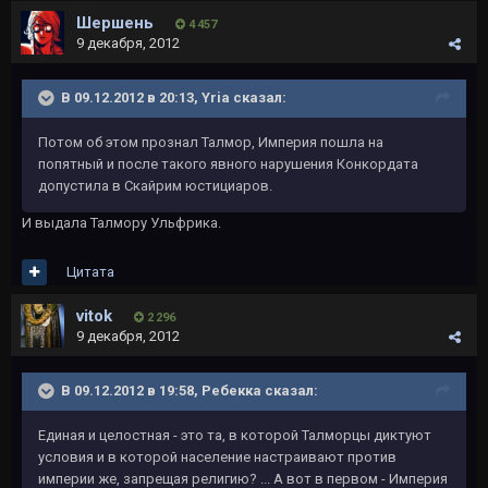
Шершень
4 457
9 декабря, 2012
В 09.12.2012 в 20:13, Yria сказал:
Потом об этом прознал Талмор, Империя пошла на
попятный и после такого явного нарушения Конкордата
допустила в Скайрим юстициаров.
И выдала Талмору Ульфрика.
Цитата
vitok
2 296
9 декабря, 2012
В 09.12.2012 в 19:58, Ребекка сказал:
Единая и целостная - это та, в которой Талморцы диктуют
условия и в которой население настраивают против
империи же, запрещая религию? ... А вот в первом - Империя