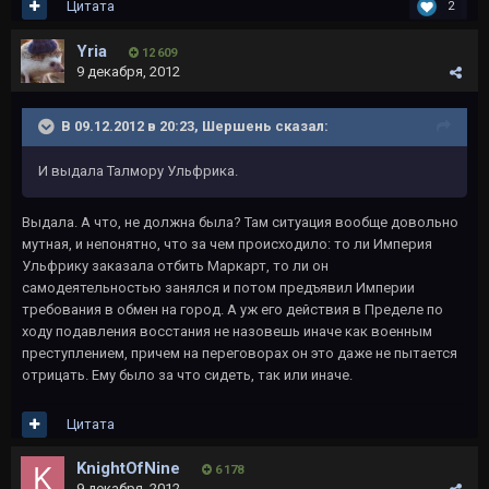
Цитата
2
Yria
12 609
9 декабря, 2012
В 09.12.2012 в 20:23, Шершень сказал:
И выдала Талмору Ульфрика.
Выдала. А что, не должна была? Там ситуация вообще довольно
мутная, и непонятно, что за чем происходило: то ли Империя
Ульфрику заказала отбить Маркарт, то ли он
самодеятельностью занялся и потом предъявил Империи
требования в обмен на город. А уж его действия в Пределе по
ходу подавления восстания не назовешь иначе как военным
преступлением, причем на переговорах он это даже не пытается
отрицать. Ему было за что сидеть, так или иначе.
Цитата
KnightOfNine
6 178
9 декабря, 2012