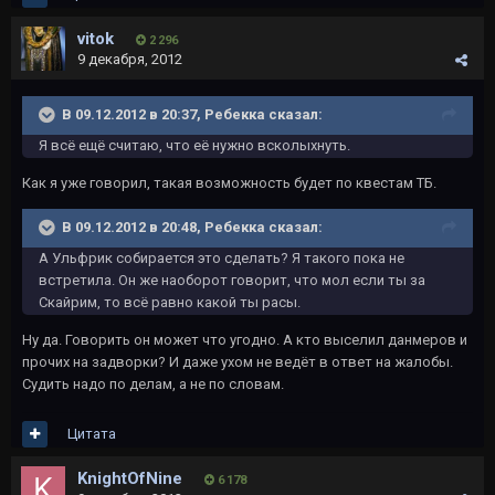
vitok
2 296
9 декабря, 2012
В 09.12.2012 в 20:37, Ребекка сказал:
Я всё ещё считаю, что её нужно всколыхнуть.
Как я уже говорил, такая возможность будет по квестам ТБ.
В 09.12.2012 в 20:48, Ребекка сказал:
А Ульфрик собирается это сделать? Я такого пока не
встретила. Он же наоборот говорит, что мол если ты за
Скайрим, то всё равно какой ты расы.
Ну да. Говорить он может что угодно. А кто выселил данмеров и
прочих на задворки? И даже ухом не ведёт в ответ на жалобы.
Судить надо по делам, а не по словам.
Цитата
KnightOfNine
6 178