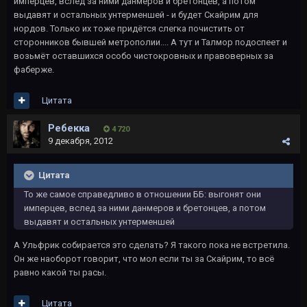
имперцев, вслед за ними данмеров и бретонцев, а потом
выдавят и остальных унтерменшей - и будет Скайрим для
нордов. Только их тоже придётся слегка почистить от
сторонников бывшей метрополии.... А тут и Талмор подоспеет и
возьмёт оставшихся особо чистокровных и правоверных за
фаберже.
Цитата
Ребекка
4 720
9 декабря, 2012
Цитата
То же самое справедливо в отношении ББ: выгонят они
имперцев, вслед за ними данмеров и бретонцев, а потом
выдавят и остальных унтерменшей
А Ульфрик собирается это сделать? Я такого пока не встретила.
Он же наоборот говорит, что мол если ты за Скайрим, то всё
равно какой ты расы.
Цитата