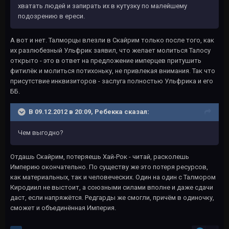
хватать людей и запирать их в кутузку по малейшему
подозрению в ереси.
А вот и нет. Талморцы влезли в Скайрим только после того, как
их разлюбезный Ульфрик заявил, что желает молиться Талосу
открыто - это в ответ на предложение имперцев притушить
фитилёк и молиться потихоньку, не привлекая внимания. Так что
присутствие инквизиторов - заслуга полностью Ульфрика и его
ББ.
В 09.12.2012 в 20:09, Ребекка сказал:
Чем выгодно?
Отдашь Скайрим, потеряешь Хай-Рок - читай, расколешь
Империю окончательно. По существу же это потеря ресурсов,
как материальных, так и человеческих. Один на один с Талмором
Киродиил не выстоит, а союзными силами вполне и даже сдачи
даст, если напряжётся. Редгарды же смогли, причём в одиночку,
сможет и объединённая Империя.