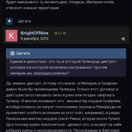
будет наигрывать ту же мелодию, глядишь, Империя снова
отвоюет южные территории.
Цитата
KnightOfNine
6 178
9 декабря, 2012
Цитата
Единая и целостная - это та, в которой Талморцы диктуют
условия и в которой население настраивают против
империи же, запрещая религию?
Да, именно диктует, потому что иначе - и Империя, и Скайрим -
давно были бы провинциями Талмора. Только этот договор и
даёт шанс восстановить силы и рано или поздно свергнуть
Талмор. И многие понимают это - множеству нордов Скайрима
вообще плевать на запрет поклонению (кузнец в Ривервуде не
проявляет особого волнения на этот счёт, например), в рядах
Легиона множество нордов (легат Рикке, вторая после Тулия).
Да и те кому нужно поклоняться - делают это, а не рвут на себе
рубашку крича о несправедливости. Проповедник в Вайтране