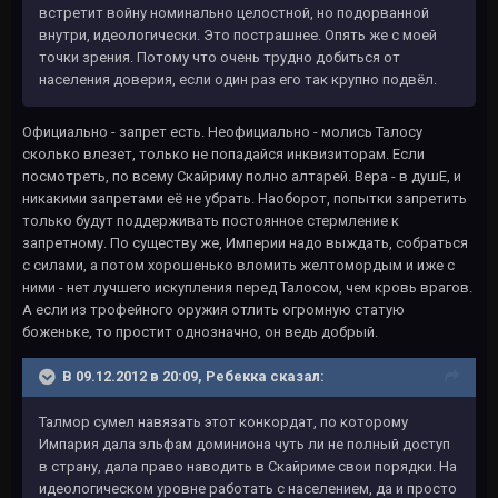
встретит войну номинально целостной, но подорванной
внутри, идеологически. Это пострашнее. Опять же с моей
точки зрения. Потому что очень трудно добиться от
населения доверия, если один раз его так крупно подвёл.
Официально - запрет есть. Неофициально - молись Талосу
сколько влезет, только не попадайся инквизиторам. Если
посмотреть, по всему Скайриму полно алтарей. Вера - в душЕ, и
никакими запретами её не убрать. Наоборот, попытки запретить
только будут поддерживать постоянное стермление к
запретному. По существу же, Империи надо выждать, собраться
с силами, а потом хорошенько вломить желтомордым и иже с
ними - нет лучшего искупления перед Талосом, чем кровь врагов.
А если из трофейного оружия отлить огромную статую
боженьке, то простит однозначно, он ведь добрый.
В 09.12.2012 в 20:09, Ребекка сказал:
Талмор сумел навязать этот конкордат, по которому
Импария дала эльфам доминиона чуть ли не полный доступ
в страну, дала право наводить в Скайриме свои порядки. На
идеологическом уровне работать с населением, да и просто