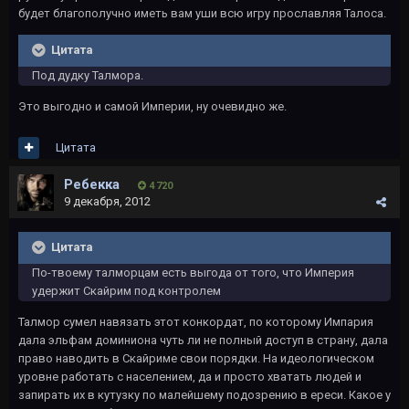
будет благополучно иметь вам уши всю игру прославляя Талоса.
Цитата
Под дудку Талмора.
Это выгодно и самой Империи, ну очевидно же.
Цитата
Ребекка
4 720
9 декабря, 2012
Цитата
По-твоему талморцам есть выгода от того, что Империя
удержит Скайрим под контролем
Талмор сумел навязать этот конкордат, по которому Импария
дала эльфам доминиона чуть ли не полный доступ в страну, дала
право наводить в Скайриме свои порядки. На идеологическом
уровне работать с населением, да и просто хватать людей и
запирать их в кутузку по малейшему подозрению в ереси. Какое у