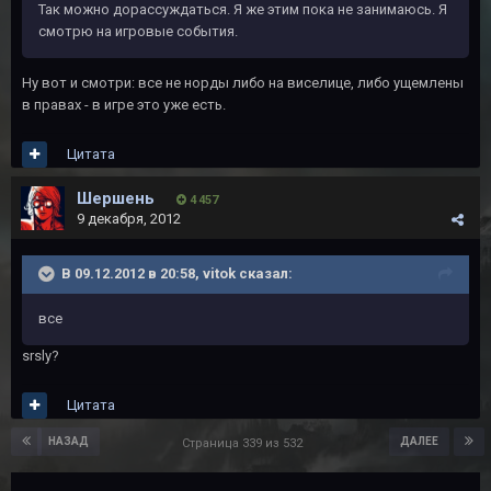
Так можно дорассуждаться. Я же этим пока не занимаюсь. Я
смотрю на игровые события.
Ну вот и смотри: все не норды либо на виселице, либо ущемлены
в правах - в игре это уже есть.
Цитата
Шершень
4 457
9 декабря, 2012
В 09.12.2012 в 20:58, vitok сказал:
все
srsly?
Цитата
НАЗАД
ДАЛЕЕ
Страница 339 из 532