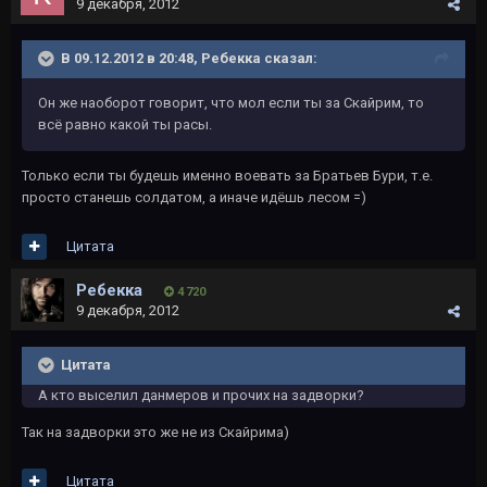
9 декабря, 2012
В 09.12.2012 в 20:48, Ребекка сказал:
Он же наоборот говорит, что мол если ты за Скайрим, то
всё равно какой ты расы.
Только если ты будешь именно воевать за Братьев Бури, т.е.
просто станешь солдатом, а иначе идёшь лесом =)
Цитата
Ребекка
4 720
9 декабря, 2012
Цитата
А кто выселил данмеров и прочих на задворки?
Так на задворки это же не из Скайрима)
Цитата