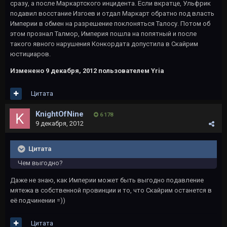
сразу, а после Маркартского инцидента. Если вкратце, Ульфрик
подавил восстание Изгоев и отдал Маркарт обратно под власть
Империи в обмен на разрешение поклоняться Талосу. Потом об
этом прознал Талмор, Империя пошла на попятный и после
такого явного нарушения Конкордата допустила в Скайрим
юстициаров.
Изменено
9 декабря, 2012
пользователем Yria
Цитата
KnightOfNine
6 178
9 декабря, 2012
Цитата
Чем выгодно?
Даже не знаю, как Империи может быть выгодно подавление
мятежа в собственной провинции и то, что Скайрим останется в
её подчинении =))
Цитата