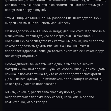
ибо проклятые инопланетяне со своими ценными советами уже
сослужили добрую службу.
Что мы видим в МЭ3? Полный разворот на 180 градусов. Лечи
скорей или мы и не пошевелимся. Okeeeey.
Ну, предположим, мы вылечим недуг, дальше что? Надобность в
женских кланах отпадет, ибо все фертильны и счастливы.
Коалиция Рекса распадется как карточный домик, ибо ей просто
нечего предложить другим кланам. Да, Ева - няшечка и
проявляет здравомыслие, да только с чего это ее и Рекса вдруг
все станут слушать?
Необходимость выживать - это одно, а мысли о высоких
материях и как нам поднять Тучанку - совсем иное. Две игры дали
нам шанс посмотреть на то, что из себя представляют кроганы.
Да они не безнадежны, но их излечение произойдет не сегодня,
не завтра и даже не послезавтра.
БВ нам, конечно, рассказала сказочку про то, как
очаровательная парочка всех спасет, но уж очень все это
сомнительно, мягко говоря.