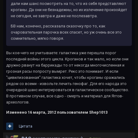
дали нам шанс посмотреть на то, что из себя представляют
кроганы. Да они не безнадежны, но их излечение произойдет
не сегодня, не завтра и даже не послезавтра.
БВ нам, конечно, рассказала сказочку про то, как
очаровательная парочка всех спасет, но уж очень все это
сомнительно, мягко говоря.
Вы кое-чего не учитываете: галактика уже перешла порог
последней войны этого цикла. Кроганов и так мало, но если они
дружно рванут на баррикады то от некогда многочисленная и
грозная расы попросту вымрет. Рекс это понимает. И если
"цивилизованная" галактика хочет, чтобы кроганы сражались
рядом со всеми - извольте лечить генофаг. Для его народа это
очередной шанс интегрироваться в галактическое сообщество.
В противном случае, все одно - смерть и материал для Яггов-
археологов.
Изменено
16 марта, 2012
пользователем Shep1013
Цитата