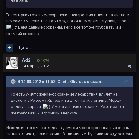
на врага.
То есть уничтожение/сохранение лекарствия влияет на диалоги с
Рексом? Хм, если так, то что ж, логично. Мордин стукнул, зараза.
У меня данные сохранны, Рекс все тот же грубоватый и
громкий зверюга.
Цитата
Ad2
1 074
14 марта, 2012
В 14.03.2012 в 11:52, Cmdr. Obvious сказал:
То есть уничтожение/сохранение лекарствия влияет на
диалоги с Рексом? Хм, если так, то что ж, логично. Мордин
стукнул, зараза.
У меня данные сохранны, Рекс все тот
же грубоватый и громкий зверюга.
Исходя из того что я видел в демке и моего прохождения очень
сильно влияет, если в демке были милые Шуточки между рексом