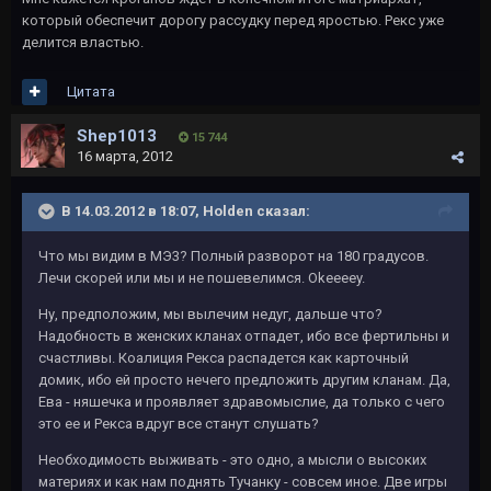
который обеспечит дорогу рассудку перед яростью. Рекс уже
делится властью.
Цитата
Shep1013
15 744
16 марта, 2012
В 14.03.2012 в 18:07, Holden сказал:
Что мы видим в МЭ3? Полный разворот на 180 градусов.
Лечи скорей или мы и не пошевелимся. Okeeeey.
Ну, предположим, мы вылечим недуг, дальше что?
Надобность в женских кланах отпадет, ибо все фертильны и
счастливы. Коалиция Рекса распадется как карточный
домик, ибо ей просто нечего предложить другим кланам. Да,
Ева - няшечка и проявляет здравомыслие, да только с чего
это ее и Рекса вдруг все станут слушать?
Необходимость выживать - это одно, а мысли о высоких
материях и как нам поднять Тучанку - совсем иное. Две игры