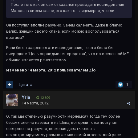
После того как он сам отказался проводить исследования
Мэлона в своем клане, это как-то... лицемерно, что ли.
Он поступил вполне разумно. Зачем калечить, даже в благих
целях, женщин своего клана, если можно воспользоваться
врагами?
Если бы он разрешил эти исследования, то это было бы
очередное "Цель оправдывает средства", что во вселенной МЕ
обычно является ренегатством.
Изменено
14 марта, 2012
пользователем Zio
Цитата
1
Yria
12 609
14 марта, 2012
О, так мы степенью разумности меряемся? Тогда тем более
бессмысленно наезжать на Шепа, который тоже поступил
совершенно разумно, не желая давать ключ к
неконтролируемому размножению самой агрессивной расе