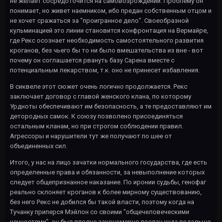
не желает сосредоточится на самовозрождении. Проблему он
понимает, но живет наемником, ибо предан собственным отцом и
не хочет сражаться за "проигранное дело". Своеобразной
кульминацией это линии становится конфронтация на Вермайре,
где Рекс осознает необходимость самостоятельного развития
кроганов, без чьего бы то ни было вмешательства из вне - вот
почему он соглашается рвануть базу Сарена вместе с
потенциальным лекарством, т.к. оно не принесет избавления.
В сиквеле этот сюжет очень логично продолжается. Рекс
заключает договор с главой женского клана, по которому
Урдноты обеспечивают им безопасность, а те предоставляют им
детородных самок. К союзу позволено присоединяться
остальным кланам, но при строгом соблюдении правил.
Агрессоры и нарушители тут же получают по шее от
объединенных сил.
Итого, у нас на лицо зачатки нормального государства, где есть
определенные права и обязанности, за невыполнение которых
следует общепризнанное наказание. По иронии судьбы, генофаг
реально склоняет кроганов к более мирному существованию,
без него Рекс не добился бы такой власти, поэтому когда на
Тучанку приперся Мэйлон со своими "общечеловеческими
ценностями", он был вполне закономерно послан куда подальше,