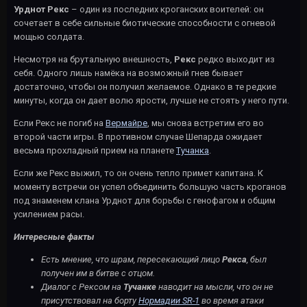
Урднот Рекс
– один из последних кроганских воителей: он
сочетает в себе сильные биотические способности с огневой
мощью солдата.
Несмотря на брутальную внешность,
Рекс
редко выходит из
себя. Одного лишь намёка на возможный гнев бывает
достаточно, чтобы он получил желаемое. Однако в те редкие
минуты, когда он дает волю ярости, лучше не стоять у него пути.
Если Рекс не погиб на
Вермайре
, мы снова встретим его во
второй части игры. В противном случае Шепарда ожидает
весьма прохладный прием на планете
Тучанка
.
Если же Рекс выжил, то он очень тепло примет капитана. К
моменту встречи он успел объединить большую часть кроганов
под знаменем клана Урднот для борьбы с генофагом и общим
усилением расы.
Интересные факты
Есть мнение, что шрам, пересекающий лицо
Рекса
, был
получен им в битве с отцом.
Диалог с Рексом на
Тучанке
наводит на мысли, что он не
присутствовал на борту
Нормадии SR-1
во время атаки