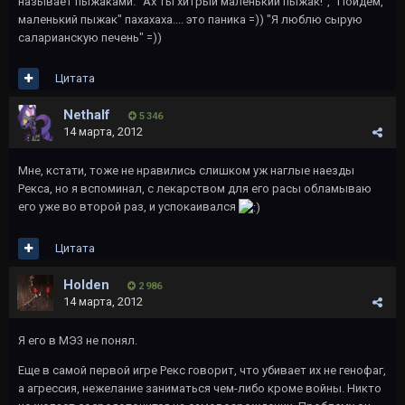
называет пыжаками. "Ах ты хитрый маленький пыжак!", "Пойдем,
маленький пыжак" пахахаха.... это паника =)) "Я люблю сырую
саларианскую печень" =))
Цитата
Nethalf
5 346
14 марта, 2012
Мне, кстати, тоже не нравились слишком уж наглые наезды
Рекса, но я вспоминал, с лекарством для его расы обламываю
его уже во второй раз, и успокаивался
Цитата
Holden
2 986
14 марта, 2012
Я его в МЭ3 не понял.
Еще в самой первой игре Рекс говорит, что убивает их не генофаг,
а агрессия, нежелание заниматься чем-либо кроме войны. Никто