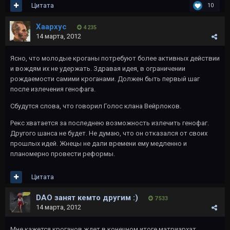
Цитата
10
Хаархус
4 235
14 марта, 2012
Ясно, что молодые кроганы потребуют более активных действии
и вождям их не удержать. Здравая идея, в ограничении
рождаемости самими кроганами. Должен быть первый шаг
после излечения генофага.
Сбудутся слова, что говорил Голос клана Вейрлоков.
Рекс хватается за последнею возможность излечить генофаг.
Другого шанса не будет. Не думаю, что он отказался от своих
прошлых идей. Жнецы не дали времени ему медленно и
планомерно провести реформы.
Цитата
DAO занят кемто другим :)
7 533
14 марта, 2012
Мне кажется кроганов ждет в конечном итоге матриархат,