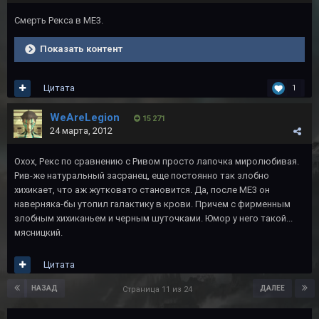
Смерть Рекса в ME3.
Показать контент
Цитата
1
WeAreLegion
15 271
24 марта, 2012
Охох, Рекс по сравнению с Ривом просто лапочка миролюбивая.
Рив-же натуральный засранец, еще постоянно так злобно
хихикает, что аж жутковато становится. Да, после МЕ3 он
наверняка-бы утопил галактику в крови. Причем с фирменным
злобным хихиканьем и черным шуточками. Юмор у него такой...
мясницкий.
Цитата
НАЗАД
ДАЛЕЕ
Страница 11 из 24