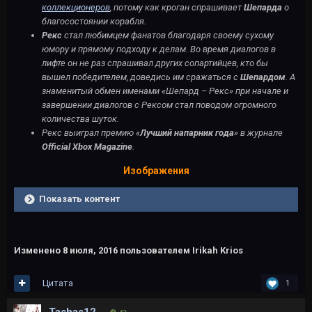
коллекционеров
, потому как кроган спрашивает
Шепарда
о
благосостоянии корабля.
Рекс
стал любимцем фанатов благодаря своему сухому
юмору и прямому подходу к делам. Во время диалогов в
лифте он не раз спрашивал других сопартийцев, кто бы
вышел победителем, доведись им сражаться с
Шепардом
. А
знаменитый обмен именами «Шепард – Рекс» при начале и
завершении диалогов с Рексом стал поводом огромного
количества шуток.
Рекс выиграл премию «
Лучший напарник года
» в журнале
Official Xbox Magazine
.
Изображения
Показать контент
Изменено
8 июля, 2016
пользователем Irikah Krios
Цитата
1