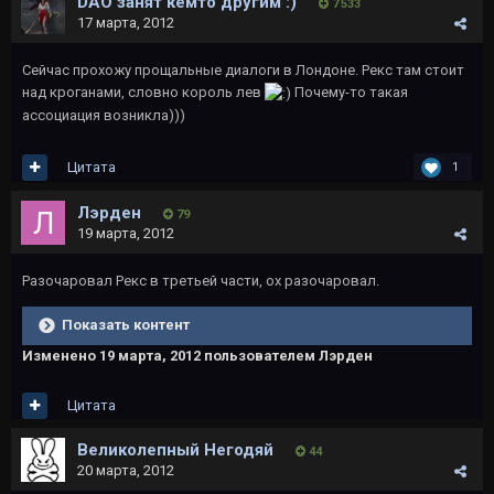
DAO занят кемто другим :)
7 533
17 марта, 2012
Сейчас прохожу прощальные диалоги в Лондоне. Рекс там стоит
над кроганами, словно король лев
Почему-то такая
ассоциация возникла)))
Цитата
1
Лэрден
79
19 марта, 2012
Разочаровал Рекс в третьей части, ох разочаровал.
Показать контент
Изменено
19 марта, 2012
пользователем Лэрден
Цитата
Великолепный Негодяй
44
20 марта, 2012