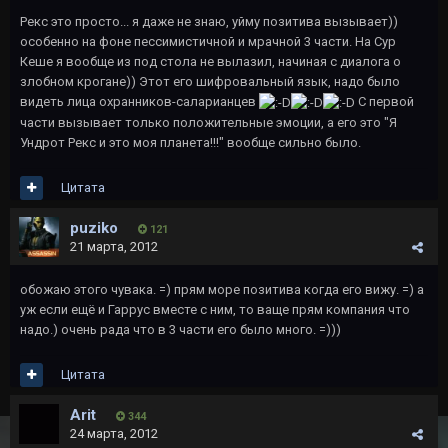
Рекс это просто... я даже не знаю, уйму позитива вызывает))
особенно на фоне пессимистичной и мрачной 3 части. На Сур
Кеше я вообще из под стола не вылазил, начиная с диалога о
злобном крогане)) Этот его шифровальный язык, надо было
видеть лица охранников-саларианцев
С первой
части вызывает только положительные эмоции, а его это "Я
Ундрот Рекс и это моя планета!!!" вообще сильно было.
Цитата
puziko
121
21 марта, 2012
обожаю этого чувака. =) прям море позитива когда его вижу. =) а
уж если ещё и Гаррус вместе с ним, то ваще прям компания что
надо.) очень рада что в 3 части его было много. =)))
Цитата
Arit
344
24 марта, 2012