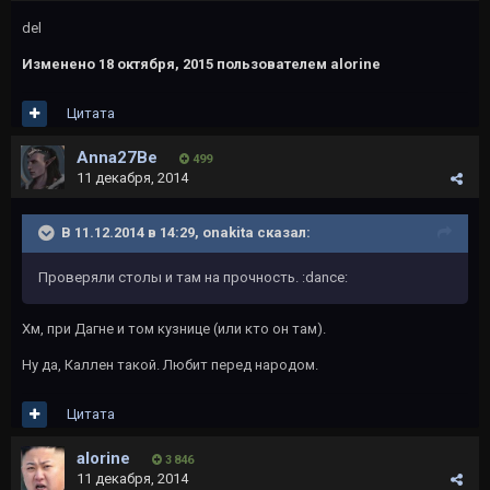
del
Изменено
18 октября, 2015
пользователем alorine
Цитата
Anna27Be
499
11 декабря, 2014
В 11.12.2014 в 14:29, onakita сказал:
Проверяли столы и там на прочность. :dance:
Хм, при Дагне и том кузнице (или кто он там).
Ну да, Каллен такой. Любит перед народом.
Цитата
alorine
3 846
11 декабря, 2014