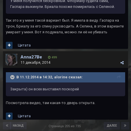
У меня получился бескровный. Флориану судила сама,
Гаспара выкинули. Бриала похоже помирилась с Селеной.
Так это и у меня такой вариант был. Я имела в виду. Гаспара на
трон, Бриалу за его спину руководить. А Селина, в этом варианте
умирает у меня. Вот я подумала, можно ли её не убивать
Цитата
Anna27Be
499
11 декабря, 2014
В 11.12.2014 в 14:32, alorine сказал:
Закрыта) он всех выставил поскорей
Посмотрела видео, там какая-то дверь открыта.
Цитата
НАЗАД
ДАЛЕЕ
Страница 205 из 735