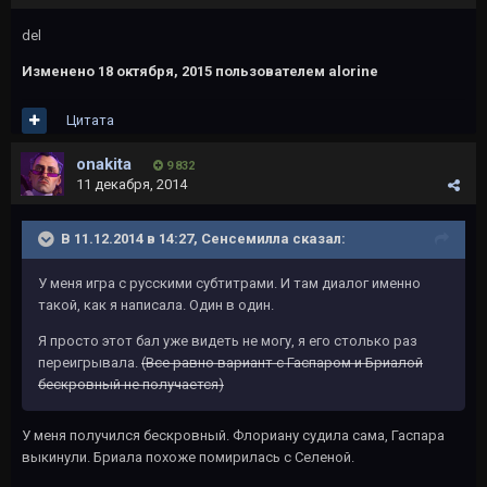
del
Изменено
18 октября, 2015
пользователем alorine
Цитата
onakita
9 832
11 декабря, 2014
В 11.12.2014 в 14:27, Сенсемилла сказал:
У меня игра с русскими субтитрами. И там диалог именно
такой, как я написала. Один в один.
Я просто этот бал уже видеть не могу, я его столько раз
переигрывала.
(Все равно вариант с Гаспаром и Бриалой
бескровный не получается)
У меня получился бескровный. Флориану судила сама, Гаспара
выкинули. Бриала похоже помирилась с Селеной.