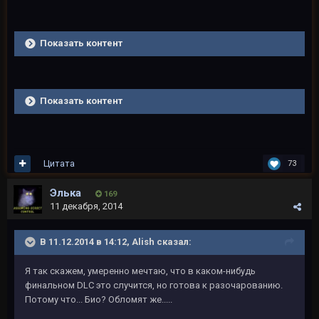
Показать контент
Показать контент
Цитата
73
Элька
169
11 декабря, 2014
В 11.12.2014 в 14:12, Alish сказал:
Я так скажем, умеренно мечтаю, что в каком-нибудь
финальном DLC это случится, но готова к разочарованию.
Потому что... Био? Обломят же.....