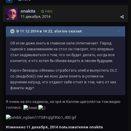
onakita
9 832
11 декабря, 2014
В 11.12.2014 в 14:22, alorine сказал:
Об этом даже знать в главном зале сплетничает. Перед
сценой с заваливанием на стол он говорит, что впервые
стал задумываться о том, что он будет делать, когда все
кончится, и что хотел бы Инкви видеть в своем будущем.
Кароч биовары обязаны отработать хлеб и выпустить DLC
со свадьбой)) они же ясно дали понять в ролике на
вручении наград, что отдают себе отчет в том, чего от них
фанаты ждут
Я очень на это надеюсь, не зря ж Каллен щеголял на том видео
топлесс.
Изменено
11 декабря, 2014
пользователем onakita