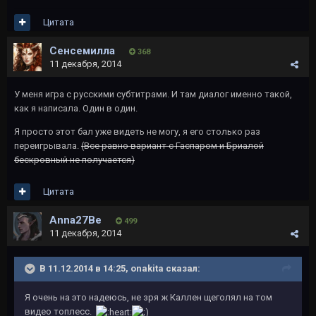
Цитата
Сенсемилла
368
11 декабря, 2014
У меня игра с русскими субтитрами. И там диалог именно такой,
как я написала. Один в один.
Я просто этот бал уже видеть не могу, я его столько раз
переигрывала.
(Все равно вариант с Гаспаром и Бриалой
бескровный не получается)
Цитата
Anna27Be
499
11 декабря, 2014
В 11.12.2014 в 14:25, onakita сказал:
Я очень на это надеюсь, не зря ж Каллен щеголял на том
видео топлесс.