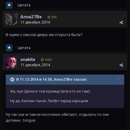
Цитата
Anna27Be
499
11 декабря, 2014
В сцене с сексом дверь же открыта была?
Цитата
onakita
9 832
11 декабря, 2014
В 11.12.2014 в 14:30, Anna27Be сказал:
Хм, при Дагне и том кузнице (или кто он там).
Ну да, Каллен такой. Любит перед народом.
Ну так они ж там не постоянно обитают, отдыхать-то они
должны. :tongue: