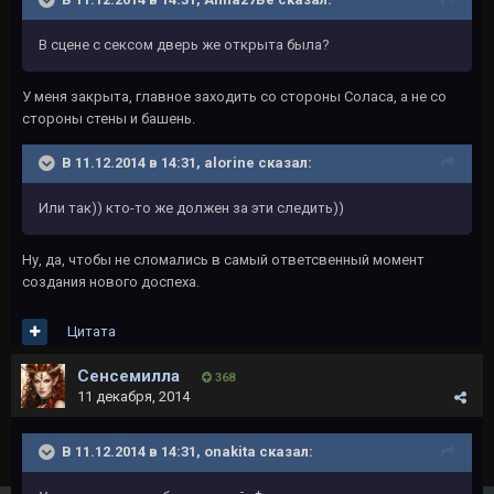
В сцене с сексом дверь же открыта была?
У меня закрыта, главное заходить со стороны Соласа, а не со
стороны стены и башень.
В 11.12.2014 в 14:31, alorine сказал:
Или так)) кто-то же должен за эти следить))
Ну, да, чтобы не сломались в самый ответсвенный момент
создания нового доспеха.
Цитата
Сенсемилла
368
11 декабря, 2014
В 11.12.2014 в 14:31, onakita сказал: