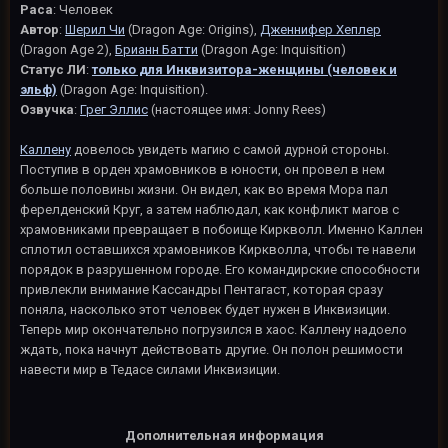
Раса
: Человек
Автор
:
Шерил Чи
(Dragon Age: Origins),
Дженнифер Хеплер
(Dragon Age 2),
Брианн Батти
(Dragon Age: Inquisition)
Статус ЛИ
:
только для Инквизитора-женщины (человек и
эльф)
(Dragon Age: Inquisition).
Озвучка
:
Грег Эллис
(настоящее имя: Jonny Rees)
Каллену
довелось увидеть магию с самой дурной стороны.
Поступив в орден храмовников в юности, он провел в нем
больше половины жизни. Он видел, как во время Мора пал
ферелденский Круг, а затем наблюдал, как конфликт магов с
храмовниками превращает в побоище Киркволл. Именно Каллен
сплотил оставшихся храмовников Киркволла, чтобы те навели
порядок в разрушенном городе. Его командирские способности
привлекли внимание Кассандры Пентагаст, которая сразу
поняла, насколько этот человек будет нужен в Инквизиции.
Теперь мир окончательно погрузился в хаос. Каллену надоело
ждать, пока начнут действовать другие. Он полон решимости
навести мир в Тедасе силами Инквизиции.
Дополнительная информация