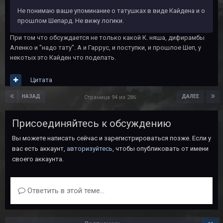
Не понимаю ваше упоминание о татушках в виде Кайдена и о
прошлом Шепард. Не вижу логики.
При том что обсуждается не только какой К. няша, дифирамбы
Аленко и "надо тату". А и Гаррус, и поступки, и прошлое Шеп, у
некотых это Кайден что поделать.
Цитата
НАЗАД
ДАЛЕЕ
Страница 94 из 286
Присоединяйтесь к обсуждению
Вы можете написать сейчас и зарегистрироваться позже. Если у
вас есть аккаунт,
авторизуйтесь
, чтобы опубликовать от имени
своего аккаунта.
Ответить в этой теме...