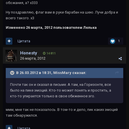
обожания, а? х333
Ну поздравляю, флаг вам в руки барабан на шею. Лучи добра и
всего такого. х3
Изменено
26 марта, 2012
пользователем Лелька
Цитата
1
Honesty
14 811
26 марта, 2012
В 26.03.2012 в 18:31, MissMary сказал:
Почти так он и сказал в письме. А там, на Горизонте, все
было на пике эмоций. Кто-то может понять и простить, а
кто-то упирается только в свое обиженное эго.
ммм, мне так не показалось. В том-то и дело, пик каких эмоций
там обнаружился.
Цитата