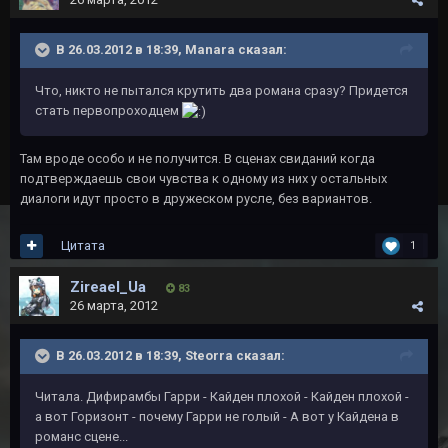
В 26.03.2012 в 18:39, Manara сказал:
Что, никто не пытался крутить два романа сразу? Придется
стать первопроходцем
Там вроде особо и не получится. В сценах свиданий когда
подтверждаешь свои чувства к одному из них у остальных
диалоги идут просто в дружеском русле, без вариантов.
Цитата
1
Zireael_Ua
83
26 марта, 2012
В 26.03.2012 в 18:39, Steorra сказал:
Читала. Дифирамбы Гарри - Кайден плохой - Кайден плохой -
а вот Горизонт - почему Гарри не голый - А вот у Кайдена в
романс сцене...