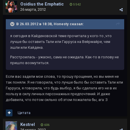
Osidius the Emphatic
5 542
26 марта, 2012
В 26.03.2012 в 18:38, Honesty сказал:
я сегодня в Кайденовской теме прочитала у кого-то ,что
лучше бы оставить Тали или Гарруса на Вейрмайре, чем
эшли или Кайдена.
Расстроилась - ужасно, сама не ожидала. Как-то в голову не
пришло возмутиться.
Если вас задели мои слова, то прошу прощения, но вы меня не
так поняли. Я не говорила, что лучше было бы оставить Тали или
Гарруса, я говорила, что будь выбор, я бы сделала его не в их
пользу в силу личных персонажных предпочтений. И даже
добавила, что потом сильно об этом пожалела бы, ага :3
Цитата
Kestrel
606
26 марта, 2012