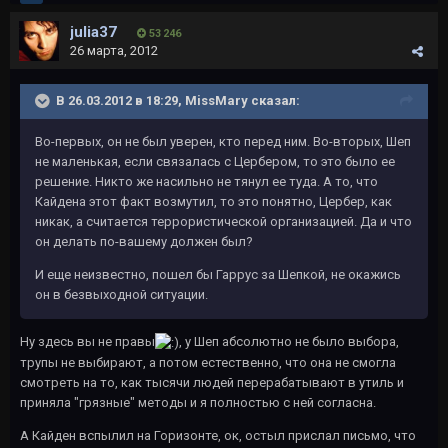
julia37
53 246
26 марта, 2012
В 26.03.2012 в 18:29, MissMary сказал:
Во-первых, он не был уверен, кто перед ним. Во-вторых, Шеп
не маленькая, если связалась с Цербером, то это было ее
решение. Никто же насильно не тянул ее туда. А то, что
Кайдена этот факт возмутил, то это понятно, Цербер, как
никак, а считается террористической организацией. Да и что
он делать по-вашему должен был?
И еще неизвестно, пошел бы Гаррус за Шепкой, не окажись
он в безвыходной ситуации.
Ну здесь вы не правы
, у Шеп абсолютно не было выбора,
трупы не выбирают, а потом естественно, что она не смогла
смотреть на то, как тысячи людей перерабатывают в утиль и
приняла "грязные" методы и я полностью с ней согласна.
А Кайден вспылил на Горизонте, ок, остыл прислал письмо, что