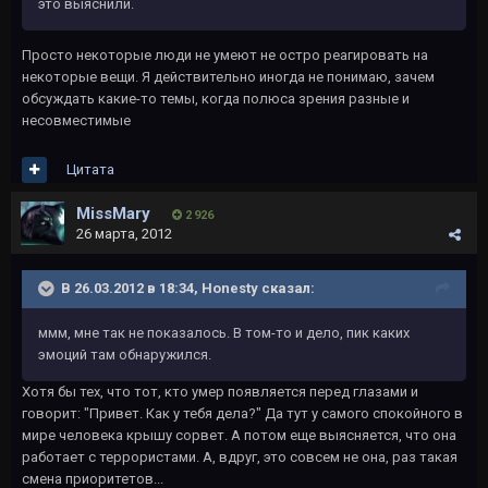
это выяснили.
Просто некоторые люди не умеют не остро реагировать на
некоторые вещи. Я действительно иногда не понимаю, зачем
обсуждать какие-то темы, когда полюса зрения разные и
несовместимые
Цитата
MissMary
2 926
26 марта, 2012
В 26.03.2012 в 18:34, Honesty сказал:
ммм, мне так не показалось. В том-то и дело, пик каких
эмоций там обнаружился.
Хотя бы тех, что тот, кто умер появляется перед глазами и
говорит: "Привет. Как у тебя дела?" Да тут у самого спокойного в
мире человека крышу сорвет. А потом еще выясняется, что она
работает с террористами. А, вдруг, это совсем не она, раз такая
смена приоритетов...