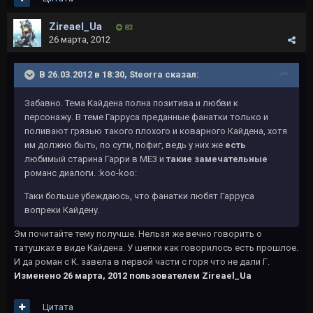
Zireael_Ua
83
26 марта, 2012
В 26.03.2012 в 18:30, Steorra сказал:
Забавно. Тема Кайдена полна позитива и любви к
персонажу. В теме Гарруса преданные фанатки только и
поливают грязью такого плохого и коварного Кайдена, хотя
им должно быть, по сути, пофиг, ведь у них же
есть
любимый старина Гарри в МЕ3 и
такие замечательные
романс диалоги. :koo-koo:
Таки больше убеждаюсь, что фанатки любят Гарруса
вопреки Кайдену.
Эм почитайте тему получше. Нельзя же вечно говорить о
татушках в виде Кайдена. У шепки как говорилось есть прошлое.
И да роман с К. завела в первой части с горя что не дали Г.
Изменено
26 марта, 2012
пользователем Zireael_Ua
Цитата