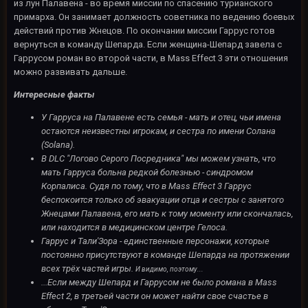
из лун Палавена - во время миссии по спасению турианского
примарха. Он занимает должность советника по ведению боевых
действий против Жнецов. По окончании миссии Гаррус готов
вернуться в команду Шепарда. Если женщина-Шепард завела с
Гаррусом роман во второй части, в Mass Effect 3 эти отношения
можно развивать дальше.
Интересные факты
У Гарруса на Палавене есть семья - мать и отец, чьи имена
остаются неизвестны игрокам, и сестра по имени Солана
(Solana).
В DLC "Логово Серого Посредника" мы можем узнать, что
мать Гарруса больна редкой болезнью - синдромом
Корпалиса
. Судя по тому, что в Mass Effect 3 Гаррус
беспокоится только об эвакуации отца и сестры с занятого
Жнецами Палавена, его мать к тому моменту или скончалась,
или находится в медицинском центре Гелоса.
Гаррус и Тали
'Зора
- единственные персонажи, которые
постоянно присутствуют в команде Шепарда на протяжении
всех трёх частей игры.
И видимо, поэтому...
...Если между Шепард и Гаррусом не было романа в Mass
Effect 2, в третьей части он может найти свое счастье в