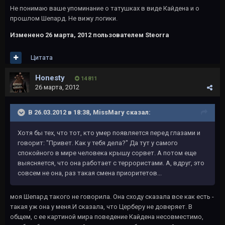
Не понимаю ваше упоминание о татушках в виде Кайдена и о
прошлом Шепард. Не вижу логики.
Изменено
26 марта, 2012
пользователем Steorra
Цитата
Honesty
14 811
26 марта, 2012
В 26.03.2012 в 18:38, MissMary сказал:
Хотя бы тех, что тот, кто умер появляется перед глазами и
говорит: "Привет. Как у тебя дела?" Да тут у самого
спокойного в мире человека крышу сорвет. А потом еще
выясняется, что она работает с террористами. А, вдруг, это
совсем не она, раз такая смена приоритетов...
моя Шепард такого не говорила. Она сходу сказала все как есть -
такая уж она у меня.И сказала, что Церберу не доверяет. В
общем, с ее картиной мира поведение Кайдена несовместимо,