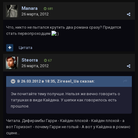
Manara
681
26 марта, 2012
Что, никто не пытался крутить два романа сразу? Придется
стать первопроходцем
Цитата
Steorra
67
26 марта, 2012
В 26.03.2012 в 18:35, Zireael_Ua сказал:
Эм почитайте тему получше. Нельзя же вечно говорить о
татушках в виде Кайдена. У шепки как говорилось есть
прошлое.
Читала. Дифирамбы Гарри - Кайден плохой - Кайден плохой - а
вот Горизонт - почему Гарри не голый - А вот у Кайдена в романс
сцене...