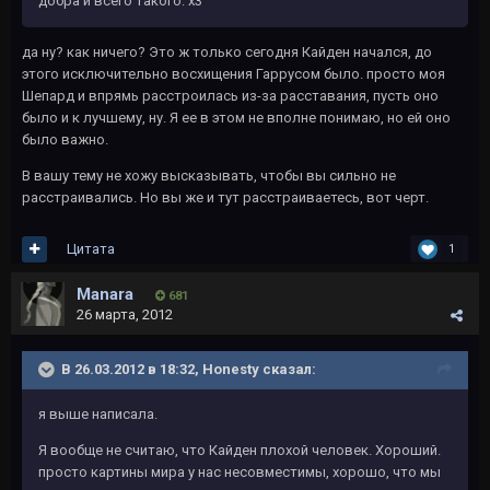
добра и всего такого. х3
да ну? как ничего? Это ж только сегодня Кайден начался, до
этого исключительно восхищения Гаррусом было. просто моя
Шепард и впрямь расстроилась из-за расставания, пусть оно
было и к лучшему, ну. Я ее в этом не вполне понимаю, но ей оно
было важно.
В вашу тему не хожу высказывать, чтобы вы сильно не
расстраивались. Но вы же и тут расстраиваетесь, вот черт.
Цитата
1
Manara
681
26 марта, 2012
В 26.03.2012 в 18:32, Honesty сказал:
я выше написала.
Я вообще не считаю, что Кайден плохой человек. Хороший.
просто картины мира у нас несовместимы, хорошо, что мы