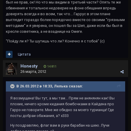
был не прав, ок! Но что мы видим в третьей части? Опять те же
обвинения и тотальное недоверие на фоне обещания впредь
доверять всегда и во всем, так что... Гаррус в этом плане
выглядит гораздо более порядочно вместе со своими "грязными
методами" и я уверена, он пошел бы за Шеп, даже если бы был в
кресле советника, а не взаднице на Омеге.
"Пойду ли я? Ты шутишь что ли? Конечно я с тобой" (с)
Цитата
Honesty
14 811
26 марта, 2012
В 26.03.2012 в 18:33, Лелька сказал:
Я возмущена! Вы тут, а мы там... Прям не анянянян как! Вы
плохие, ничего кроме кидания бомбочками в Кайдена про
Гаррэ не говорите. Мне же обидно за моего турианца! Где
посты добраи обажания, а? х333
Ну поздравляю, флаг вам в руки барабан на шею. Лучи