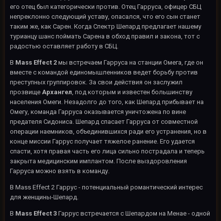
его отец был категорически против. Отец Гарруса, офицер СБЦ
непреклонно следующий уставу, опасался, что его сын станет
таким же, как Сарен. Когда Спектр Шепард предлагает нашему
турианцу шанс поймать Сарена в обход правил и закона, тот с
радостью оставляет работу в СБЦ.
В
Mass Effect 2
мы встречаем Гарруса на станции Омега, где он
вместе с командой единомышленников ведет борьбу против
преступных группировок. За свои действия он заслужил
прозвище
Архангел
, под которым и известен большинству
населения Омеги. Незадолго до того, как Шепард прибывает на
Омегу, команда Гарруса оказывается уничтожена по вине
предателя Сидониса. Шепард спасает Гарруса от совместной
операции наемников, объединившихся ради его устранения, но в
конце миссии Гаррус получает тяжелое ранение. Его удается
спасти, хотя правая часть его лица сильно пострадала и теперь
закрыта медицинским имплантом. После выздоровления
Гарруса можно взять в команду.
В Mass Effect 2 Гаррус - потенциальный романтический интерес
для женщины-Шепард.
В
Mass Effect 3
Гаррус встречается с Шепардом на Менае - одной