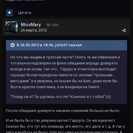
Цитата
MissMary
2 926
26 марта, 2012
В 26.03.2012 в 18:36, julia37 сказал:
Но что мы видим в третьей части? Опять те же обвинения и
тотальное недоверие на фоне обещания впредь доверять
всегда и во всем, так что... Гаррус в этом плане выглядит
гораздо более порядочно вместе со своими "грязными
методами" и я уверена, он пошел бы за Шеп, даже если бы
был в кресле советника, а не взаднице на Омеге.
"Пойду ли я? Ты шутишь что ли? Конечно я с тобой" (с)
После обещания доверять никаких сомнений больше не было.
И не была бы я так уверена насчет Гарруса. Он же идеалист.
Сказал бы, что тут его команда, его место, его дело и т.д. А так у
него и выбора не было, Шеп его сама на Нормандию утащила. А