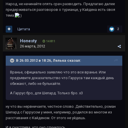
Народ, не начинайте опять срач разводить. Предлагаю далее
придерживаться разговоров о турианце, у Кайдена есть своя
тема
Цитата
2
Honesty
14 811
26 марта, 2012
В 26.03.2012 в 18:26, Лелька сказал:
Вранье, официально заявляю что это все вранье. Или
предъявите доказательство что Гарруса там каждый день
обижают, либо не булькайте.
А Гаррус бро, для Шепард. Только бро. х3
ну что вы нервничаете, честное слово. Действительно, роман
Шепард с Гаррусом у меня, например, родился во многом из
расставания с Кайденом. От этого не уйдешь.
И я счастлива, что оно случилось.