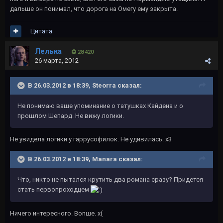
дальше он понимал, что дорога на Омегу ему закрыта.
Цитата
Лелька
28 420
26 марта, 2012
В 26.03.2012 в 18:39, Steorra сказал:
Не понимаю ваше упоминание о татушках Кайдена и о
прошлом Шепард. Не вижу логики.
Не увидела логики у гаррусофилок. Не удивилась. х3
В 26.03.2012 в 18:39, Manara сказал:
Что, никто не пытался крутить два романа сразу? Придется
стать первопроходцем
Ничего интересного. Вопше. х(