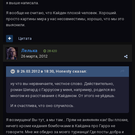
я выше написала.
Я вообще не считаю, что Кайден плохой человек. Хороший.
просто картины мира у нас несовместимы, хорошо, что мы это
выяснили.
Цитата
Лелька
28 420
26 марта, 2012
В 26.03.2012 в 18:30, Honesty сказал:
ну что вы нервничаете, честное слово. Действительно,
роман Шепард с Гаррусом у меня, например, родился во
многом из расставания с Кайденом. От этого не уйдешь.
И я счастлива, что оно случилось.
Я возмущена! Вы тут, а мы там... Прям не анянянян как! Вы плохие,
ничего кроме кидания бомбочками в Кайдена про Гаррэ не
говорите. Мне же обидно за моего турианца! Где посты добра и