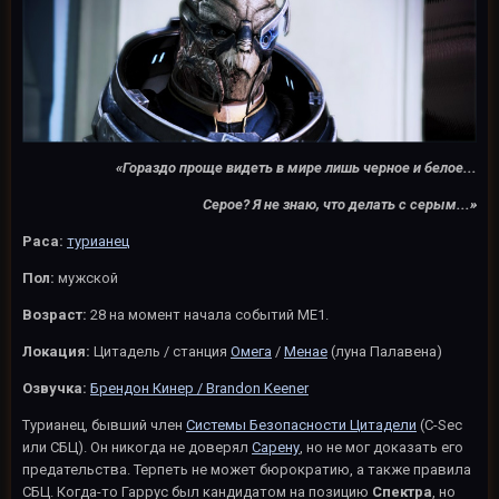
«Гораздо проще видеть в мире лишь черное и белое...
Серое? Я не знаю, что делать с серым...
»
Раса:
турианец
Пол:
мужской
Возраст:
28 на момент начала событий ME1.
Локация:
Цитадель / станция
Омега
/
Менае
(луна Палавена)
Озвучка:
Брендон Кинер / Brandon Keener
Турианец, бывший член
Системы Безопасности Цитадели
(C-Sec
или СБЦ). Он никогда не доверял
Сарену
, но не мог доказать его
предательства. Терпеть не может бюрократию, а также правила
СБЦ. Когда-то Гаррус был кандидатом на позицию
Спектра
, но