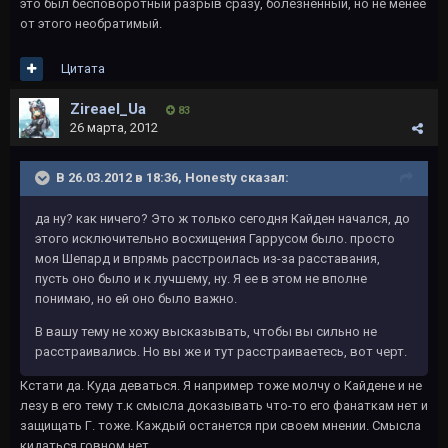
это был бесповоротный разрыв сразу, болезненный, но не менее
от этого необратимый.
Цитата
Zireael_Ua
83
26 марта, 2012
В 26.03.2012 в 18:36, Honesty сказал:
да ну? как ничего? Это ж только сегодня Кайден начался, до
этого исключительно восхищения Гаррусом было. просто
моя Шепард и впрямь расстроилась из-за расставания,
пусть оно было и к лучшему, ну. Я ее в этом не вполне
понимаю, но ей оно было важно.
В вашу тему не хожу высказывать, чтобы вы сильно не
расстраивались. Но вы же и тут расстраиваетесь, вот черт.
Кстати да. Куда деваться. Я например тоже молчу о Кайдене и не
лезу в его тему т.к смысла доказывать что-то его фанаткам нет и
защищать Г. тоже. Каждый останется при своем мнении. Смысла
кидаться говном нет.