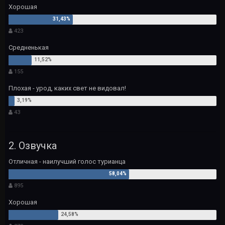
Хорошая
423
Средненькая
155
Плохая - урод, каких свет не видовал!
43
2. Озвучка
Отличная - наилучший голос турианца
895
Хорошая