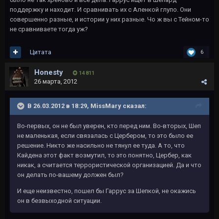
поддержку и находит. И сравнивать их с Аленкой глупо. Они
совершенно разные, и истории у них разные. Чо ж вы с Тейном-то
не сравниваете тогда уж?
Цитата
6
Honesty
14 811
26 марта, 2012
В 26.03.2012 в 18:29, MissMary сказал:
Во-первых, он не был уверен, кто перед ним. Во-вторых, Шеп
не маленькая, если связалась с Цербером, то это было ее
решение. Никто же насильно не тянул ее туда. А то, что
Кайдена этот факт возмутил, то это понятно, Цербер, как
никак, а считается террористической организацией. Да и что
он делать по-вашему должен был?
И еще неизвестно, пошел бы Гаррус за Шепкой, не окажись
он в безвыходной ситуации.