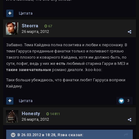
Цитата
Steorra
67
26 марта, 2012
Забавно. Тема Кайдена полна позитива и любви к персонажу. В
теме Гарруса преданные фанатки только и поливают грязью
такого плохого и коварного Кайдена, хотя им должно быть, по
сути, пофиг, ведь у них же
есть
любимый старина Гарри в МЕ3 и
такие замечательные
романс диалоги. :koo-koo:
Таки больше убеждаюсь, что фанатки любят Гарруса вопреки
Кайдену.
Цитата
3
Honesty
14 811
26 марта, 2012
В 26.03.2012 в 18:28, Язва сказал: