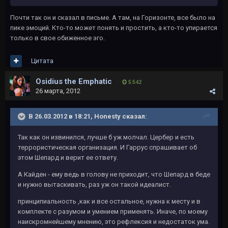
Почти так он и сказал в письме. А там, на Горизонте, все было на
пике эмоций. Кто-то может понять и простить, а кто-то упирается
только в свое обиженное эго.
Цитата
Osidius the Emphatic
5 542
26 марта, 2012
В 26.03.2012 в 18:21, Honesty сказал:
Так как он извинился, лучше б уж молчал. Цербер и есть
террористическая организация. И Гаррус спрашивает об
этом Шепард и верит ее ответу.
А Кайден - ему ведь в голову не приходит, что Шепард в беде
и нужно вытаскивать, раз уж он такой идеалист.
принципиальность ,как и все остальное, нужна к месту и в
комплекте с разумом и умением применять. Иначе, по моему
наискромнейшему мнению, это рефлексия и недостаток ума.