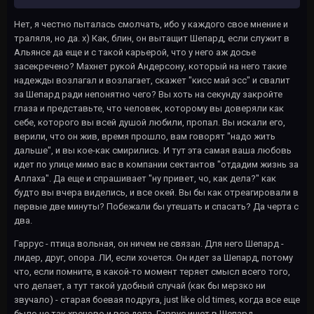
Нет, я честно пыталась смолчать, ибо у каждого свое мнение и
траляля, но да. х) Как, блин, он вытащит Шепард, если служит в
Альянсе да еще и с такой карьерой, что у него аж досье
засекречено? Махнет рукой Андерсону, который на него такие
надежды возлагал и возлагает, скажет "кисс май эсс" и свалит
за Шепард ради непонятно чего? Вы хоть на секунду закройте
глаза и представьте, что человек, которому вы доверяли как
себе, которого вы всей душой любили, пропал. Вы искали его,
верили, что он жив, время прошло, вам говорят "надо жить
дальше", и вы кое-как смирились. И тут эта самая ваша любовь
идет по улице мимо вас в компании сектантов "отдадим жизнь за
Аллаха". Да еще и спрашивает "ну привет, чо, как дела?" как
будто вы вчера виделись, и все окей. Вы бы как отреагировали в
первые две минуты? Побежали бы утешать и спасать? Да черта с
два.
Гаррус - птица вольная, он ничем не связан. Для него Шепард -
лидер, друг, опора. ЛИ, если хочется. Он идет за Шепард, потому
что, если помните, в какой-то момент теряет смысл всего того,
что делает, а тут такой удобный случай (как бы мерзко ни
звучало) - старая боевая подруга, just like old times, когда все еще
было не так хреново и все дела. Гаррус ищет в Шепард