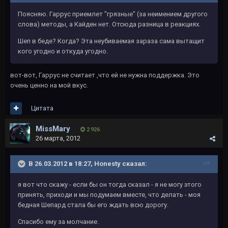
Поясняю. Гаррус приемлет "грязные" (за неимением другого
слова) методы, а Кайден нет. Отсюда разница в реакциях.
Шеп в беде? Когда? Эта неубиваемая зараза сама вытащит
кого угодно и откуда угодно.
вот-вот, Гаррус не считает ,что ей не нужна поддержка. Это
очень ценно на мой вкус.
Цитата
MissMary
2 926
26 марта, 2012
В 26.03.2012 в 18:27, Honesty сказал:
я вот что скажу - если бы он тогда сказал - я не могу этого
принять, приходи и мы подумаем вместе, что делать - моя
бедная Шепард стала бы его ждать всю дорогу.
Спасибо ему за молчание.