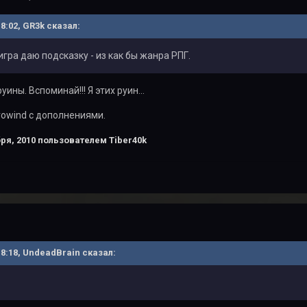
18:02, GR3k сказал:
о игра даю подсказку - из как бы жанра РПГ.
ины. Вспоминай!!! Я этих руин...
rowind с дополнениями.
ря, 2010
пользователем Tiber40k
 18:18, UndeadBrain сказал: