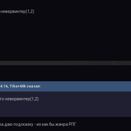
о невервинтер(1,2)
14:16, Tiber40k сказал:
это невервинтер(1,2)
гра даю подсказку - из как бы жанра РПГ.