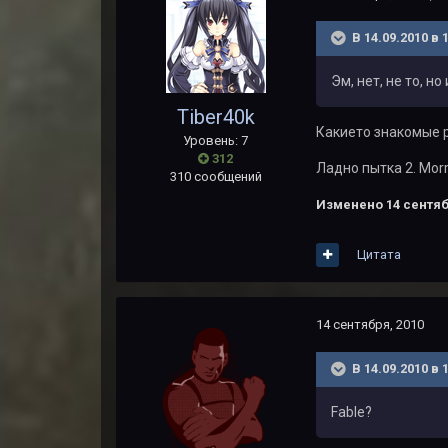
В 14.09.2010 в 
Эм, нет, не то, н
Tiber40k
Какието знакомые ру
Уровень: 7
312
Ладно пытка 2. Mor
310 сообщений
Изменено
14 сентяб
Цитата
14 сентября, 2010
В 14.09.2010 в
Fable?