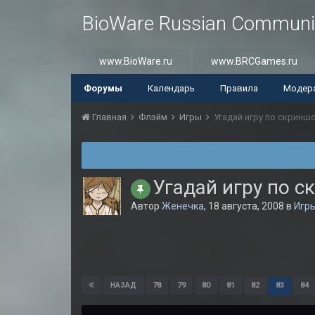
BioWare Russian Communi
www.BioWare.ru
www.BRCGames.ru
Форумы
Календарь
Правила
Модер
Главная
Флэйм
Игры
Угадай игру по скринш
Угадай игру по с
Автор
Женечка
,
18 августа, 2008
в
Игр
78
79
80
81
82
83
84
НАЗАД