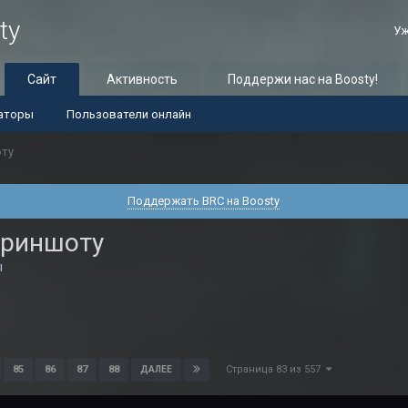
ty
Уж
Сайт
Активность
Поддержи нас на Boosty!
аторы
Пользователи онлайн
оту
Поддержать BRC на Boosty
криншоту
ы
Страница 83 из 557
85
86
87
88
ДАЛЕЕ