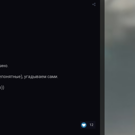
кино.
епонятные), угадываем сами.
))
12