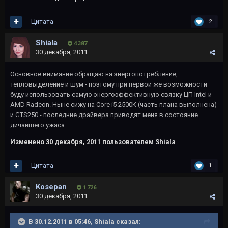
Цитата
2
Shiala
4 387
30 декабря, 2011
Основное внимание обращаю на энергопотребление,
тепловыделение и шум - поэтому при первой же возможности
буду использовать самую энергоэффективную связку ЦП Intel и
AMD Radeon. Ныне сижу на Core i5 2500K (часть плана выполнена)
и GTS250 - последние драйвера приводят меня в состояние
дичайшего ужаса...
Изменено
30 декабря, 2011
пользователем Shiala
Цитата
1
Kosepan
1 726
30 декабря, 2011
В 30.12.2011 в 05:46, Shiala сказал: