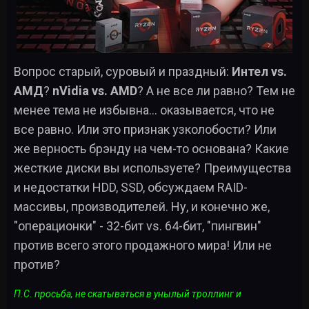
Вопрос старый, суровый и праздный:
Интел vs.
АМД
?
nVidia vs. AMD
? А не все ли равно? Тем не
менее тема не избывна... оказывается, что не
все равно. Или это признак узколобости? Или
же верность брэнду на чем-то основана? Какие
жесткие диски вы используете? Преимущества
и недостатки HDD, SSD, обсуждаем RAID-
массивы, производителей. Ну, и конечно же,
"операционки" - 32-бит vs. 64-бит, "пингвин"
против всего этого продажного мира! Или не
против?
П.С. просьба, не скатываться в унылый троллинг и