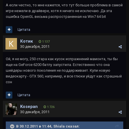
А если честно, то мне кажется, что тут больше проблема в самой
игре нежели в драйвере, хотя я ничего не исключаю. Да эта
ошибка OpenGL весьма распространенная на Win7 64 bit
Цитата
Котик
1 137
30 декабря, 2011
Ой, я не могу, 250 стара как кусок испражнений мамонта, ты бы
еще на GeForce 6200 батлу запустила. Естественно что она
шейдеры нового поколения не поддерживает. Купи новую
видеокарту - GTX 560, например, и все глюки уйдут как страшный
сон
Цитата
Kosepan
1 726
30 декабря, 2011
В 30.12.2011 в 11:44, Shiala сказал: