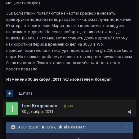
мощности видео)
ЗЫ: Если глюки появляются на картах красных виноваты
криворукие пользователи, разработчики, фаза луны, положение
Юпитера относительно Марса, но ни в коем случае не индусы
пишущие эти дрова. Но если наоборот, то виноваты всегда
индусы. Шиала, а что мешает поставить другие дрова? Потому
как короткий период времени сидел на 3650, в WoT
периодически глючили текстуры домов, хотя на gts 250 все было
норм. Но я вник в проблему и понял что в первом случае во всем
была виновата Луна которая пошла на убыль. А во втором
просто повезло.
Изменено
30 декабря, 2011
пользователем Kosepan
Цитата
I am Krogaaaaan
243
30 декабря, 2011
В 30.12.2011 в 05:57, Shiala сказал: