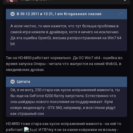
В 30.12.2011 в 13:21, I am Krogaaaaan сказал:
А если честно, то мне кажется, что тут больше проблема в
самой игре нежели в драйвере, хотя я ничего не исключаю.
Да эта ошибка OpenGL весьма распространенная на Win7 64
bit
Так на HD4850 работает нормально. Да ОС Win7 x64 - ошибка во
время запуска Оперы - читала что жалуются на некий WebGL в
нвидиевских дровах.
Цитата
Ой, я не могу, 250 стара как кусок испражнений мамонта, ты
бы еще на GeForce 6200 батлу запустила. Естественно что
она шейдеры нового поколения не поддерживает. Купи
новую видеокарту - GTX 560, например, и все глюки уйдут
как страшный сон
HD4850 тоже стара как кусок испражнений мамонта - на ней то
работает
И ПЕЧку я ни за какие коврижки не возьму -