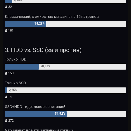
32
Классический, с емкостью магазина на 15 патронов
181
3. HDD vs. SSD (за и против)
Только HDD
153
Только SSD
14
SSD+HDD - идеальное сочетание!
272
Что значат все эти заглавные буквы?