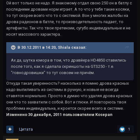
Ой вот только не надо. Я знакомому отдал свою 250 он в батлу с
последними дровами норм играет. А то что у тебя такие косяки,
то тут скорее всего что то с системой. Вон у многих жалобы на
дрова радеонов в батле, то производительность падает, то
артефакты. Так что твои претензии, сугубо индивидуальные и не
носят массового характера.
В 30.12.2011 в 14:20, Shiala сказал:
Ах да, шутка юмора в том, что дравйера HD4850 ставились
после того, как я сделала скриншоты на GTS250 - т.е.
"говнодровишки" то тут совсем не причём.
Откуда такая уверенность? насколько я помню дрова красных
надо выпиливать из системы в ручную, и новые не всегда
ставятся нормально. Просто я думаю что удаляя дрова красных
они что то захватили с собой. Вот и глюки. И повторюсь твоя
проблема индивидуальна, и кроется скорее всего в системе.
Изменено
30 декабря, 2011
пользователем Kosepan
Цитата
1