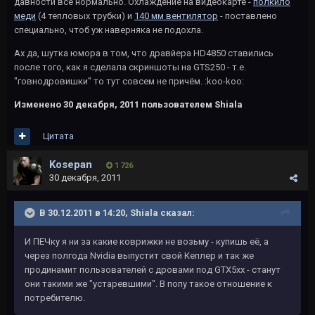
давности всё нормально. Охлаждение на видеокарте -
полкило
меди
(4 тепловых трубки) и
140 мм вентилятор
- поставлено
специально, чтоб уж наверняка не подохла.
Ах да, шутка юмора в том, что дравйера HD4850 ставились
после того, как я сделала скриншоты на GTS250 - т.е.
"говнодровишки" то тут совсем не причём. :koo-koo:
Изменено
30 декабря, 2011
пользователем Shiala
Цитата
Kosepan
1 726
30 декабря, 2011
В 30.12.2011 в 14:20, Shiala сказал:
И ПЕЧку я ни за какие коврижки не возьму - купишь её, а
через полгода Nvidia выпустит свой Кеплер и так же
продинамит пользователей с дровами под GTX5xx - станут
они такими же "устаревшими". В попу такое отношение к
потребителю.