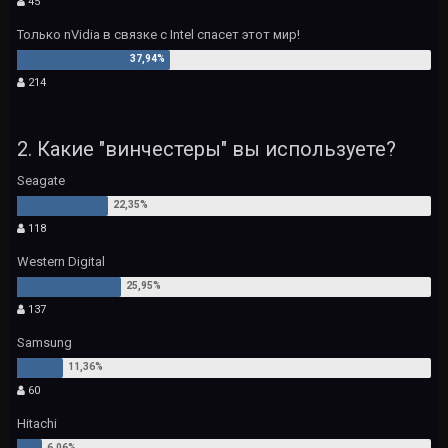
45
Только nVidia в связке с Intel спасет этот мир!
214
2. Какие "винчестеры" вы используете?
Seagate
118
Western Digital
137
Samsung
60
Hitachi