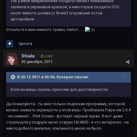
так у меня американские солдаты бегают измазанные
зелёной и сиреневой краской, а некоторые солдаты ССО
носят вместо шлема (о боже!) сгоревший остов
автомобиля.
Отсыпьте и мне немного травы, пжлст......
Цитата
Shiala
4 387
30 декабря, 2011
В 30.12.2011 в 06:04, Kosepan сказал:
Если можешь скрины приложи для достоверности.
Да пожалуйста - ты мне только подскажи программу, которой
можно снимать скриншоты у этой игры. Пробовала Fraps-ом 2.6.4
- не снимает... Print Screen - фоткает чёрный экран. Я вот даже
стрельнула у подруги свою старую HD4850 - и что интересно - на
ней подобного веселья, описанного мною не было.