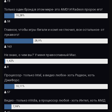
19
Только один брэнд в этом мире- это AMD! И Radeon пророк его!
58
Главное, чтобы игры бегали и комп не глючил, все остальное- от
лукавого!
163
Не знаю, о чем вы? У меня православный Mac.
8
Процессор- только Intel, а видео любое- хоть Радеон, хоть
ДжиФорс.
57
Видео - только nVidia, а процессор любой - хоть Интел, хоть АМД