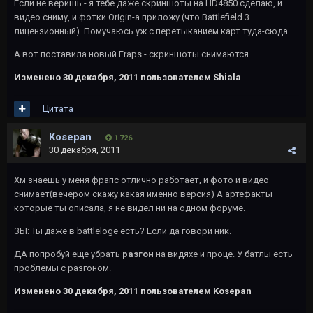
Если не веришь - я тебе даже скриншоты на HD4850 сделаю, и
видео сниму, и фотки Origin-а приложу (что Battlefield 3
лицензионный). Помучаюсь уж с перетыканием карт туда-сюда.
А вот поставила новый Fraps - скриншоты снимаются...
Изменено
30 декабря, 2011
пользователем Shiala
Цитата
Kosepan
1 726
30 декабря, 2011
Хм знаешь у меня фрапс отлично работает, и фото и видео
снимает(вечером скажу какая именно версия) А артефакты
которые ты описала, я не видел ни на одном форуме.
ЗЫ: Ты даже в battleloge есть? Если да говори ник.
ДА попробуй еще убрать
разгон
на видяхе и проце. У батлы есть
проблемы с разгоном.
Изменено
30 декабря, 2011
пользователем Kosepan