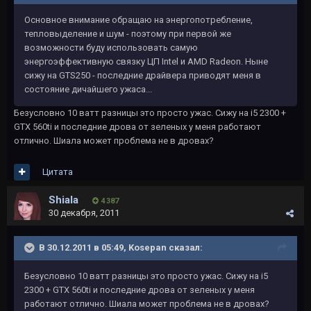
Основное внимание обращаю на энергопотребление,
тепловыделение и шум - поэтому при первой же
возможности буду использовать самую
энергоэффективную связку ЦП Intel и AMD Radeon. Ныне
сижу на GTS250 - последние драйвера приводят меня в
состояние дичайшего ужаса...
Безусловно 10 ватт разницы это просто ужас. Сижу на i5 2300 +
GТX 560ti и последние дрова от зеленых у меня работают
отлично. Шиала может проблема не в дровах?
Цитата
Shiala
4 387
30 декабря, 2011
В 30.12.2011 в 05:49, Kosepan сказал:
Безусловно 10 ватт разницы это просто ужас. Сижу на i5
2300 + GТX 560ti и последние дрова от зеленых у меня
работают отлично. Шиала может проблема не в дровах?