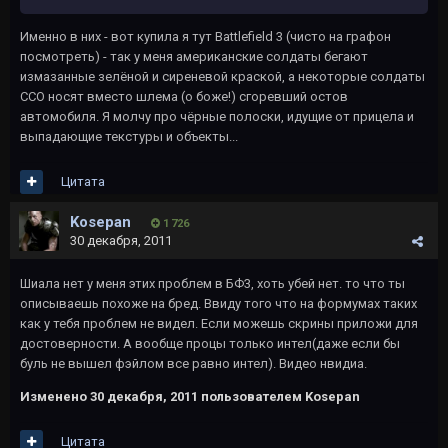
Именно в них - вот купила я тут Battlefield 3 (чисто на графон
посмотреть) - так у меня американские солдаты бегают
измазанные зелёной и сиреневой краской, а некоторые солдаты
ССО носят вместо шлема (о боже!) сгоревший остов
автомобиля. Я молчу про чёрные полоски, идущие от прицела и
выпадающие текстуры и объекты...
Цитата
Kosepan
1 726
30 декабря, 2011
Шиала нет у меня этих проблем в БФ3, хоть убей нет. то что ты
описываешь похоже на бред. Ввиду того что на формумах таких
как у тебя проблем не видел. Если можешь скрины приложи для
достоверности. А вообще процы только интел(даже если бы
буль не вышел фэйлом все равно интел). Видео нвидиа.
Изменено
30 декабря, 2011
пользователем Kosepan
Цитата