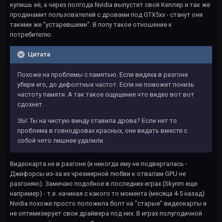
купишь её, а через полгода Nvidia выпустит свой Кеплер и так же
продинамит пользователей с дровами под GTX5xx - станут они
такими же "устаревшими". В попу такое отношение к
потребителю.
Цитата
Похоже на проблемы с памятью. Если видяха в разгоне
убери его, до дефолтных частот. Если не поможет понизь
частоту памяти. А так такое ощущение что видео вот вот
сдохнет.
ЗЫ: Ты на чистую винду ставила дрова? Если нет то
проблема в говнодровах красных, они видать вместе с
собой чето лишнее удалили.
Видеокарта не в разгоне (и никогда ему не подвергалась -
Джифорсы из-за их чрезмерной любви к отвалам GPU не
разгоняю). Замечаю подобное в последних играх (Skyrim еще
например) - т.е. начиная с какого то момента (месяца 4-5 назад)
Nvidia похоже просто положила болт на "старые" видеокарты и
не оптимизирует свои драйвера под них. В играх полугодичной