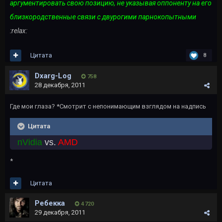
аргументировать свою позицию, не указывая оппоненту на его
близкородственные связи с двурогими парнокопытными
:relax:
Цитата
8
Dxarg-Log
758
28 декабря, 2011
Где мои глаза? *Смотрит с непонимающим взглядом на надпись
Цитата
nVidia
vs.
AMD
*
Цитата
Ребекка
4 720
29 декабря, 2011