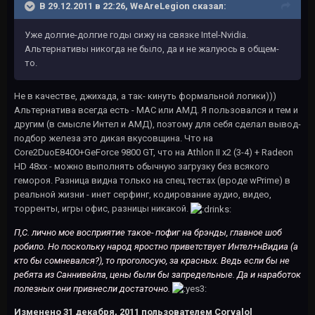
В 29.12.2011 в 22:26, WeAreLegion сказал:
Уже долгие-долгие годы сижу на связке Intel-Nvidia.
Альтернативы никогда не было, да и не жалуюсь в общем-
то.
Не в качестве, джихада, а так- кинуть формальной логики)))
Альтернатива всегда есть - MAC или АМД. Я пользовался и тем и
другим (в смысле Интел и АМД), поэтому для себя сделал вывод-
подбор железа это дикая вкусовщина. Что на
Core2DuoЕ8400+GeForce 9800 GT, что на Athlon II x2 (3-4) + Radeon
HD 48xx - можно выполнять обычную загрузку без всякого
гемороя. Разница видна только на спец.тестах (вроде wPrime) в
реальной жизни - инет серфинг, кодирование аудио, видео,
торренты, игры офис, разницы никакой.
П,С. лично мое восприятие такое- пофиг на брэнды, главное шоб
робило. Но поскольку народ яростно приветствует Интел+нВидиа (а
кто бы сомневался?), то проголосую, за красных. Ведь если бы не
ребята из Саннивейла, цены были бы запредельные. Да и наработок
полезных они привнесли достаточно.
Изменено
31 декабря, 2011
пользователем Corvalol