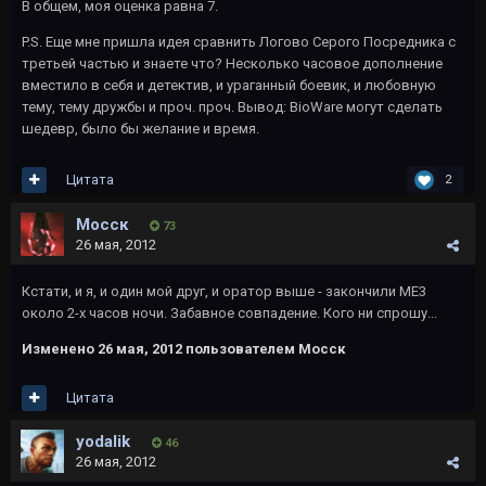
В общем, моя оценка равна 7.
P.S. Еще мне пришла идея сравнить Логово Серого Посредника с
третьей частью и знаете что? Несколько часовое дополнение
вместило в себя и детектив, и ураганный боевик, и любовную
тему, тему дружбы и проч. проч. Вывод: BioWare могут сделать
шедевр, было бы желание и время.
Цитата
2
Мосск
73
26 мая, 2012
Кстати, и я, и один мой друг, и оратор выше - закончили МЕ3
около 2-х часов ночи. Забавное совпадение. Кого ни спрошу...
Изменено
26 мая, 2012
пользователем Мосск
Цитата
yodalik
46
26 мая, 2012