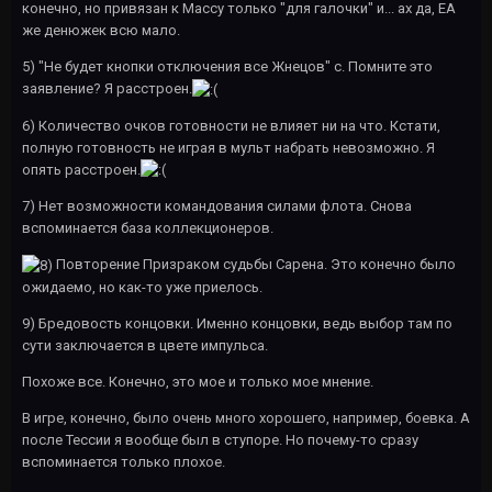
конечно, но привязан к Массу только "для галочки" и... ах да, ЕА
же денюжек всю мало.
5) "Не будет кнопки отключения все Жнецов" с. Помните это
заявление? Я расстроен.
6) Количество очков готовности не влияет ни на что. Кстати,
полную готовность не играя в мульт набрать невозможно. Я
опять расстроен.
7) Нет возможности командования силами флота. Снова
вспоминается база коллекционеров.
Повторение Призраком судьбы Сарена. Это конечно было
ожидаемо, но как-то уже приелось.
9) Бредовость концовки. Именно концовки, ведь выбор там по
сути заключается в цвете импульса.
Похоже все. Конечно, это мое и только мое мнение.
В игре, конечно, было очень много хорошего, например, боевка. А
после Тессии я вообще был в ступоре. Но почему-то сразу
вспоминается только плохое.