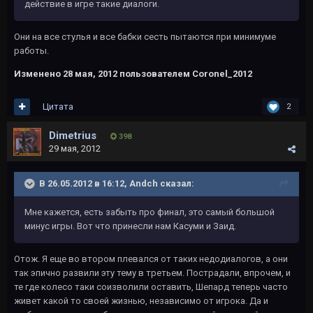
действие в игре такие диалоги.
Они на все стулья и все бабки сесть пытаются при минимуме
работы.
Изменено
28 мая, 2012
пользователем Coronel_2012
Цитата
2
Dimetrius
398
29 мая, 2012
В 26.05.2012 в 16:12, Andch сказал:
Мне кажется, есть забыть про финал, это самый большой
минус игры. Вот что принесли нам Касуми и Заид.
Отож. Я еще во втором плевался от таких недодиалогов, а они
так эпично развили эту тему в третьем. Пострадали, впрочем, и
те где колесо таки соизволили оставить, Шепард теперь часто
живет какой то своей жизнью, независимо от игрока. Да и