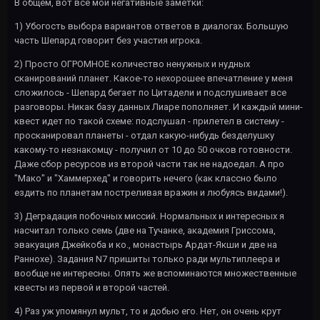
В общем, вот все мои негативные заметки:
1) Убогость выбора вариантов ответов в диалогах. Большую
часть Шепард говорит без участия игрока.
2) Просто ОГРОМНОЕ количество ненужных и нудных
сканирований планет. Какое-то нехорошее впечатление у меня
сложилось - Шепард бегает по Цитадели и подслушивает все
разговоры. Никак базу данных Лиаре пополняет. И каждый мини-
квест идет по такой схеме: подслушал - прилетел в систему -
просканировал планеты - отдал какую-нибудь безделушку
какому-то незнакомцу - получил от 10 до 50 очков готовности.
Даже сбор ресурсов из второй части так не надоедал. А про
"Мако" и "Хаммерхед" и говорить нечего (как классно было
ездить по планетам постреливая вражин и любуясь видами!).
3) Деградация побочных миссий. Нормальных и интересных я
насчитал только семь (две на Тучанке, академия Гриссома,
эвакуация Джейкоба и ко., монастырь Ардат-Якши и две на
Раннохе). Задания N7 пришиты только ради мультиплеера и
вообще не интересны. Опять же вспоминаются множественные
квесты из первой и второй частей.
4) Раз уж упомянул мульт, то и добью его. Нет, он очень крут