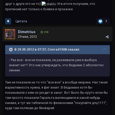
друг о друге это не то)
И в итоге получаем, что
претензий нет только к боёвке и прокачке.
Цитата
3
Dimetrius
398
29 мая, 2012
В 29.05.2012 в 07:37, Conrad1508 сказал:
- Раз все - все не показали, не разжевали уже и выбора
значит нет? Это как утверждать, что Ведьмак 2 абсолютно
линеен
Там не показали не то что "все все" а вообще нихрена. Нах такая
вариативность нужна, я фиг знает. В Ведьмаке хотя бы
показывали с кем он уходит в закат. Вот было бы круто если бы
там просто показали Геральта валяющимся в какой нибудь
канаве, и тут же табличкой по физиономии "покупайте длц1111",
куда там полякам до биоварей.