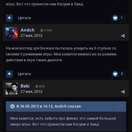
игры. Вот что принесли нам Касуми и Заид.
Цитата
1
Andch
2 154
27 мая, 2012
На мой взгляд зря bioware пыталась уседеть на 3 стульях со
своими 3 режимами игры. Мне кажется именно из-за режима
действие в игре такие диалоги.
Цитата
3
Baki
639
27 мая, 2012
В 26.05.2012 в 16:12, Andch сказал:
Мне кажется, есть забыть про финал, это самый большой
минус игры. Вот что принесли нам Касуми и Заид.