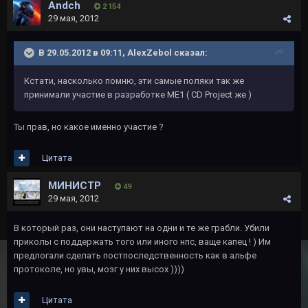
Andch
2 154
29 мая, 2012
В 29.05.2012 в 09:11, AlexZebol сказал:
Кстати, насколько помню, эти самые поляки так же
принимали участие в разработке ME1 ( CD Project же )
Ты прав, но какое именно участие ?
Цитата
МИНИСТР
49
29 мая, 2012
В который раз, они наступают на одни и те же грабли. Убили
приколы с поддержать того или иного нпс, ваще капец ! ) Им
предлогали сделать постпоследственность как в альфе
протоколе, но увы, мозг у них высох ))))
Цитата