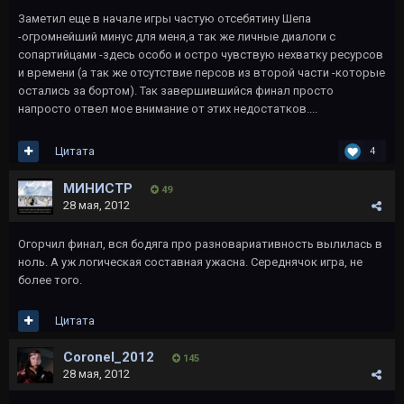
Заметил еще в начале игры частую отсебятину Шепа
-огромнейший минус для меня,а так же личные диалоги с
сопартийцами -здесь особо и остро чувствую нехватку ресурсов
и времени (а так же отсутствие персов из второй части -которые
остались за бортом). Так завершившийся финал просто
напросто отвел мое внимание от этих недостатков....
Цитата
4
МИНИСТР
49
28 мая, 2012
Огорчил финал, вся бодяга про разновариативность вылилась в
ноль. А уж логическая составная ужасна. Середнячок игра, не
более того.
Цитата
Coronel_2012
145
28 мая, 2012