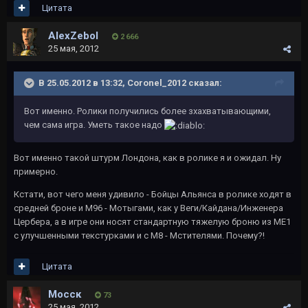
Цитата
AlexZebol
2 666
25 мая, 2012
В 25.05.2012 в 13:32, Coronel_2012 сказал:
Вот именно. Ролики получились более зхахватывающими,
чем сама игра. Уметь такое надо
Вот именно такой штурм Лондона, как в ролике я и ожидал. Ну
примерно.
Кстати, вот чего меня удивило - Бойцы Альянса в ролике ходят в
средней броне и М96 - Мотыгами, как у Веги/Кайдана/Инженера
Цербера, а в игре они носят стандартную тяжелую броню из МЕ1
с улучшенными текстурками и с М8 - Мстителями. Почему?!
Цитата
Мосск
73
25 мая, 2012