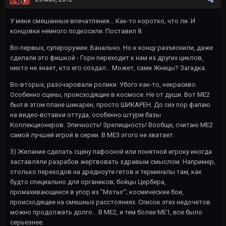
У меня смешанные впечатления... Как-то коротко, что ли. И
концовки немного подкосили. Поставил 8.
Во-первых, супероружие. Банально. Но к концу разъяснили, даже
сделали это фишкой - Горн переходит к нам из других циклов,
никто не знает, кто его создал... Может, сами Жнецы? Загадка.
Во-вторых, разочаровали ролики. Убого как-то, некрасиво.
Особенно сцены, происходящие в космосе. Не от души. Вот МЕ2
был в этом плане шикарен, просто ШИКАРЕН. До сих пор фапаю
на видео-вставки оттуда, особенно штурм базы
Коллекционеров. Эпичность! Зрелищность! Вообще, считаю МЕ2
самой лучшей игрой в серии. В МЕ3 этого не хватает.
3) Желание сделать сцену пафосной или понятной игроку иногда
заставляли разрабов жертвовать здравым смыслом. Например,
столько переходов на дредноуте гетов и терминалы там, как
будто специально для органиков; бойцы Цербера,
промахивающиеся в упор из "Мотыг"; космические бои,
происходящие на смешных расстояниях. Список этих недочетов
можно продолжать долго... В МЕ2, и тем более МЕ1, все было
серьезнее.