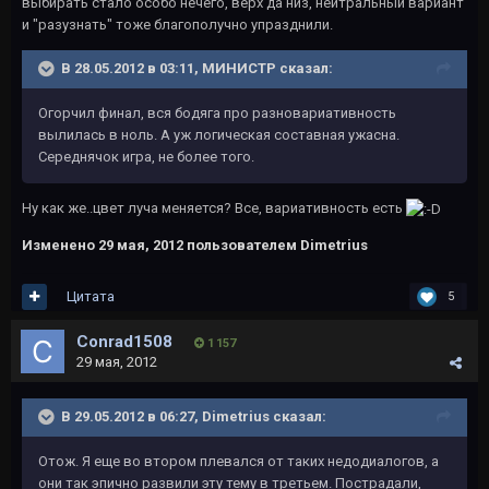
выбирать стало особо нечего, верх да низ, нейтральный вариант
и "разузнать" тоже благополучно упразднили.
В 28.05.2012 в 03:11, МИНИСТР сказал:
Огорчил финал, вся бодяга про разновариативность
вылилась в ноль. А уж логическая составная ужасна.
Середнячок игра, не более того.
Ну как же..цвет луча меняется? Все, вариативность есть
Изменено
29 мая, 2012
пользователем Dimetrius
Цитата
5
Conrad1508
1 157
29 мая, 2012
В 29.05.2012 в 06:27, Dimetrius сказал:
Отож. Я еще во втором плевался от таких недодиалогов, а
они так эпично развили эту тему в третьем. Пострадали,