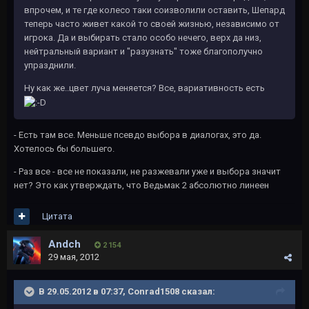
впрочем, и те где колесо таки соизволили оставить, Шепард
теперь часто живет какой то своей жизнью, независимо от
игрока. Да и выбирать стало особо нечего, верх да низ,
нейтральный вариант и "разузнать" тоже благополучно
упразднили.
Ну как же..цвет луча меняется? Все, вариативность есть
- Есть там все. Меньше псевдо выбора в диалогах, это да.
Хотелось бы большего.
- Раз все - все не показали, не разжевали уже и выбора значит
нет? Это как утверждать, что Ведьмак 2 абсолютно линеен
Цитата
Andch
2 154
29 мая, 2012
В 29.05.2012 в 07:37, Conrad1508 сказал: