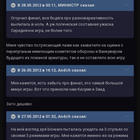
В 28.05.2012 в 03:11, МИНИСТР сказал:
Огорчил финал, вся бодяга про разновариативность
вылилась в ноль. А уж логическая составная ужасна.
Середнячок игра, не более того.
Меня чувство потрясающей лажи как захватило на сценке с
перепуганым мямлющим комитетом обороны и Ванкувером
будущего из ломаной арматуры, так и не оставляло всю игру.
В 26.05.2012 в 16:12, Andch сказал:
Мне кажется, есть забыть про финал, это самый большой
минус игры. Вот что принесли нам Касуми и Заид.
Зато дешево.
В 27.05.2012 в 01:32, Andch сказал:
На мой взгляд зря bioware пыталась уседеть на 3 стульях со
своими 3 режимами игры. Мне кажется именно из-за режима