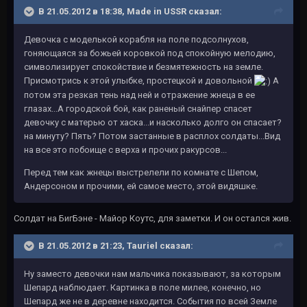
В 21.05.2012 в 18:38, Made in USSR сказал:
Девочка с моделькой корабля на поле подсолнухов,
гоняющаяся за божьей коровкой под спокойную мелодию,
символизирует спокойствие и безмятежность на земле.
Присмотрись к этой улыбке, простецкой и довольной
А
потом эта резкая тень над ней и отражение жнеца в ее
глазах...А городской бой, как раненый снайпер спасет
девочку с матерью от хаска...и насколько долго он спасает?
на минуту? Пять? Потом застанные в расплох солдаты...Вид
на все это побоище с верха и прочих ракурсов...
Перед тем как жнецы выстрелели по комнате с Шепом,
Андерсоном и прочими, ей самое место, этой видяшке.
Солдат на БигБэне - Майор Коутс, для заметки. И он остался жив.
В 21.05.2012 в 21:23, Tauriel сказал:
Ну заместо девочки нам мальчика показывают, за которым
Шепард наблюдает. Картинка в поле милее, конечно, но
Шепард же не в деревне находится. События по всей Земле