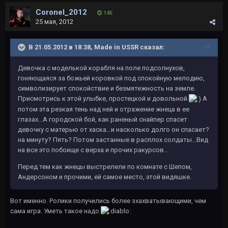
Coronel_2012
145
25 мая, 2012
В 21.05.2012 в 18:38, Made in USSR сказал:
Девочка с моделькой корабля на поле подсолнухов,
гоняющаяся за божьей коровкой под спокойную мелодию,
символизирует спокойствие и безмятежность на земле.
Присмотрись к этой улыбке, простецкой и довольной
А
потом эта резкая тень над ней и отражение жнеца в ее
глазах...А городской бой, как раненый снайпер спасет
девочку с матерью от хаска...и насколько долго он спасает?
на минуту? Пять? Потом застанные в расплох солдаты...Вид
на все это побоище с верха и прочих ракурсов...
Перед тем как жнецы выстрелели по комнате с Шепом,
Андерсоном и прочими, ей самое место, этой видяшке.
Вот именно. Ролики получились более зхахватывающими, чем
сама игра. Уметь такое надо