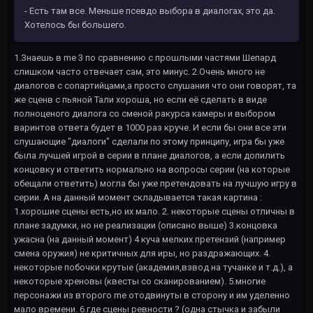
- Есть там все. Меньше псевдо выбора в диалогах, это да.
Хотелось бы большего.
1.Знаешь в me 3 по сравнению с прошлыми частями Шепард
слишком часто отвечает сам, это минус. 2.Очень много не
диалогов с сопартийцами,а просто слушания что они говорят, та
же сценв с пьяной Тали хороша, но если её сделать в виде
полноценого диалога со сменой ракурса камеры и выбором
варинтов ответа будет в 1000 раз круче. И если бы они все эти
слушающие "диалоги" сделали по этому принципу, игра бы уже
была лучшей игрой в серии в плане диалогов, а если допилить
концовку и ответить нормально на вопросы серии (на которые
обещали ответить) могла бы уже претендовать на лучшую игру в
серии. А на данный момент складывается такая картина :
1.хорошие сцены есть,но их мало. 2. некоторые сцены отличны в
плане задумки, но не реализации (описано выше) 3.концовка
ужасна (на данный момент) 4 куча мелких претензий (например
смена оружия) не критичных для иры, но раздражающих. 4.
некоторые побочки крутые (академия,взвод на тучанке и т.д.), а
некоторые хреновы (квесты со сканированием). 5.многие
персонажи из второго me отодвинуты в сторону и им уделенно
мало времени. 6.где сцены ревности ? (одна стычка и забыли