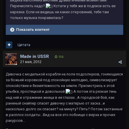
Видяха наполнена многими драматичными моментами.
Перечислять надо?
Кстати у тебя же в подписи есть ее
нарезки. Если не видишь ни каких откровений, тебе там
только музыка понравилась?
Показать контент
Цитата
Made in USSR
156
21 мая, 2012
Девочка с моделькой корабля на поле подсолнухов, гоняющаяся
за божьей коровкой под спокойную мелодию, символизирует
спокойствие и безмятежность на земле. Присмотрись к этой
улыбке, простецкой и довольной
А потом эта резкая тень
над ней и отражение жнеца в ее глазах...А городской бой, как
раненый снайпер спасет девочку с матерью от хаска...и
насколько долго он спасает? на минуту? Пять? Потом застанные
в расплох солдаты...Вид на все это побоище с верха и прочих
ракурсов...