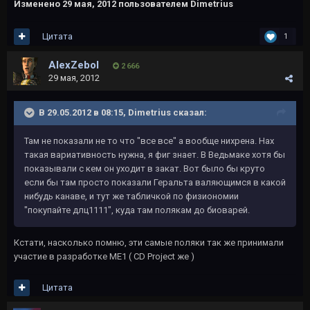
Изменено
29 мая, 2012
пользователем Dimetrius
Цитата
1
AlexZebol
2 666
29 мая, 2012
В 29.05.2012 в 08:15, Dimetrius сказал:
Там не показали не то что "все все" а вообще нихрена. Нах
такая вариативность нужна, я фиг знает. В Ведьмаке хотя бы
показывали с кем он уходит в закат. Вот было бы круто
если бы там просто показали Геральта валяющимся в какой
нибудь канаве, и тут же табличкой по физиономии
"покупайте длц1111", куда там полякам до биоварей.
Кстати, насколько помню, эти самые поляки так же принимали
участие в разработке ME1 ( CD Project же )
Цитата