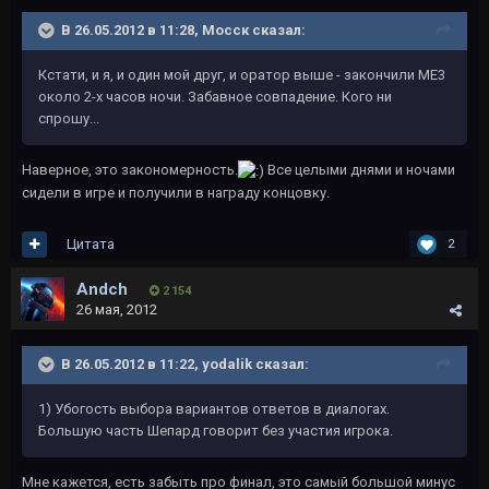
В 26.05.2012 в 11:28, Мосск сказал:
Кстати, и я, и один мой друг, и оратор выше - закончили МЕ3
около 2-х часов ночи. Забавное совпадение. Кого ни
спрошу...
Наверное, это закономерность.
Все целыми днями и ночами
сидели в игре и получили в награду концовку.
Цитата
2
Andch
2 154
26 мая, 2012
В 26.05.2012 в 11:22, yodalik сказал:
1) Убогость выбора вариантов ответов в диалогах.
Большую часть Шепард говорит без участия игрока.
Мне кажется, есть забыть про финал, это самый большой минус