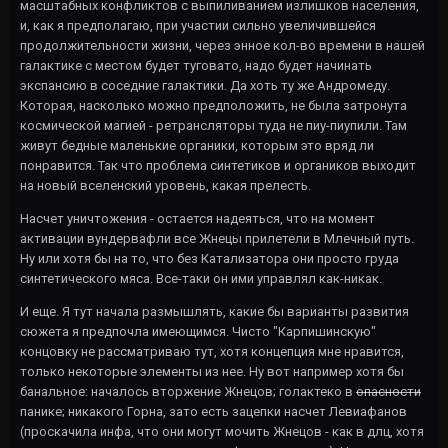
масштабных конфликтов с выпиливанием излишков населения,
и, как я предполагаю, при участии сильно увеличившейся
продолжительности жизни, через энное кол-во времени в нашей
галактике с местом будет туговато, надо будет начинать
экспансию в соседние галактики. Да хоть ту же Андромеду.
Которая, насколько можно предположить, не была затронута
космической магией - ретрансляторы туда не пиу-пиупили. Там
живут бедные маленькие органики, которым это вряд ли
понравится. Так что проблема синтетиков и органиков выходит
на новый вселенский уровень, какая прелесть.
Насчет уничтожения - остается надеяться, что на момент
активации вундервафли все Жнецы прилетели в Млечный путь.
Ну или хотя бы на то, что без Катализатора они просто груда
синтетического мяса. Все-таки он ими управлял как-никак.
И еще. Я тут начала размышлять, какие бы варианты развития
сюжета я предпочла имеющимся. Чисто "Карпишинскую"
концовку не рассматриваю тут, хотя концепция мне нравится,
только некоторые элементы из нее. Ну вот например хотя бы
банальное: началось вторжение Жнецов; голактеко в
опасности
панике; никакого Горна, зато есть зацепки насчет Левиафанов
(проскачила инфа, что они могут мочить Жнецов - как в длц, хотя