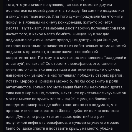
того, что увеличили популяцию, так еще и помогли другим
вознестись на новый уровень, а то вдруг бы сами не додумались
и сгинули во тьме веков. Или того хуже - придумали бы что-нить
покруче, а Жнецам ни к чему конкуренция, жить-то хочется,
ребята... Ну так вот, левиафаны дают парочку полезных советов
насчет того, в какое место бомбить Жнецов, ну и заодно
подкидывают инфы насчет природы индоктринации Жнецов,
которая несколько отличается от их собственных возможностей
подчинять органиков, а также насчет способов ей
сопротивляться. Потому что мы же против принципа "разделяй и
властвуй", не так ли? Со стороны левиафанов, это, конечно,
очень мило - столько инвестиций в жителей нынешнего цикла,
наверное они увидели в нас потенциал победить старых врагов.
Кстати, Цербер и Призрака можно было бы сохранить в роли
антагонистов. Только его мотивация была бы несколько другая,
типа как у Сарена. Ну, скажем, начать-то пристальное изучение он
мог и с мысли получить власть над Жнецами, но близкое
соседство риперских девайсов заставило его подумать, что
превратить человечество в Жнеца - действительно неплохая
идея. Думаю, по результатам наших действий в игре и
полученной инфы от левиафанов, в лучшем случае его можно
было бы даже спасти и поставить крышу на место, убедив