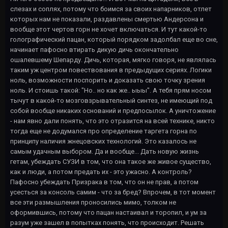
слезах и соплях, потому что боимся за своих напарников, отлет
которых нам не показали, раздавлены смертью Андерсона и
вообще этот чертов горн не хочет включаться. И тут какой-то
голографический пацан, который порядком задолбал еще во сне,
начинает пафосно втирать дикую дичь окончательно
ошалевшему Шепарду. Дичь, которая, мягко говоря, не являлась
таким уж центром повествования в предыдущих сериях. Логики
ноль, возможности поспорить и доказать свою точку зрения
ноль. И стоишь такой: "Но.. но как же.. ыыы". А тебя прям носом
тычут в какой-то мозговзрывательный синтез, не имеющий под
собой вообще никаких оснований и предпосылок. А уничтожение
- нам явно дали понять, что это отразится на всей технике, никто
тогда еще не додумался про определение таргета горна по
принципу наличия жнецовских технологий. Это казалось не
самым удачным выбором. Да и вообще... Дать новую жизнь
гетам, убеждать СУЗИ в том, что она такое же живое существо,
как и люди, а потом предать их - это ужасно. А контроль?
Пафосно убеждать Призрака в том, что он не прав, а потом
усесться за консоль самим - что за бред? Впрочем, в тот момент
все эти размышления проносились мимо, толком не
оформившись, потому что пацан настаивал и торопил, и ум за
разум уже зашел в попытках понять, что происходит. Решать