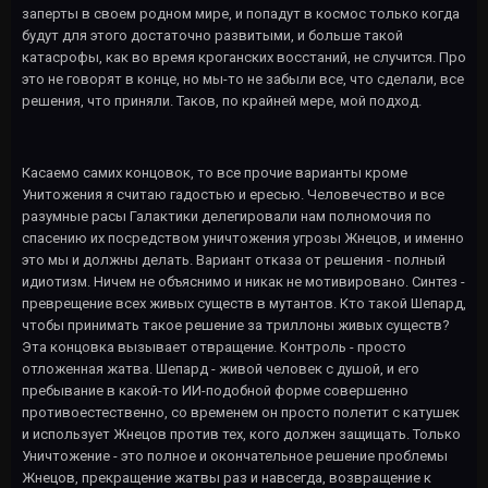
заперты в своем родном мире, и попадут в космос только когда
будут для этого достаточно развитыми, и больше такой
катасрофы, как во время кроганских восстаний, не случится. Про
это не говорят в конце, но мы-то не забыли все, что сделали, все
решения, что приняли. Таков, по крайней мере, мой подход.
Касаемо самих концовок, то все прочие варианты кроме
Унитожения я считаю гадостью и ересью. Человечество и все
разумные расы Галактики делегировали нам полномочия по
спасению их посредством уничтожения угрозы Жнецов, и именно
это мы и должны делать. Вариант отказа от решения - полный
идиотизм. Ничем не объяснимо и никак не мотивировано. Синтез -
преврещение всех живых существ в мутантов. Кто такой Шепард,
чтобы принимать такое решение за триллоны живых существ?
Эта концовка вызывает отвращение. Контроль - просто
отложенная жатва. Шепард - живой человек с душой, и его
пребывание в какой-то ИИ-подобной форме совершенно
противоестественно, со временем он просто полетит с катушек
и использует Жнецов против тех, кого должен защищать. Только
Уничтожение - это полное и окончательное решение проблемы
Жнецов, прекращение жатвы раз и навсегда, возвращение к