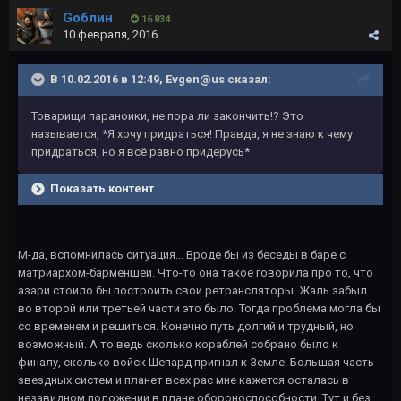
Gоблин
16 834
10 февраля, 2016
В 10.02.2016 в 12:49, Evgen@us сказал:
Товарищи параноики, не пора ли закончить!? Это
называется, *Я хочу придраться! Правда, я не знаю к чему
придраться, но я всё равно придерусь*
Показать контент
М-да, вспомнилась ситуация... Вроде бы из беседы в баре с
матриархом-барменшей. Что-то она такое говорила про то, что
азари стоило бы построить свои ретрансляторы. Жаль забыл
во второй или третьей части это было. Тогда проблема могла бы
со временем и решиться. Конечно путь долгий и трудный, но
возможный. А то ведь сколько кораблей собрано было к
финалу, сколько войск Шепард пригнал к Земле. Большая часть
звездных систем и планет всех рас мне кажется осталась в
незавидном положении в плане обороноспособности. Тут и без