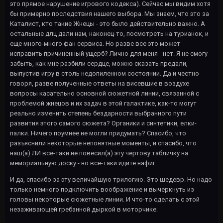
это прямое нарушение игрового кодекса). Сейчас мы видим хотя
бы примерно последствия нашего выбора. Мы знаем, что это за
Каталист, кто такие Жнецы - это было действительно важно. А
остальные длц дали нам, наконец-то, посмотреть на турианок, и
еще много-много фан сервиса. Но разве все это может
исправить причиненный ущерб? Лично для меня - нет. Я не смогу
забыть, как мне разбили сердце, можно сказать предали,
выпустив игру в столь недопиленном состоянии. Да и честно
говоря, разве полученные ответы на висевшие в воздухе
вопросы касательно основной сюжетной линии, связанной с
проблемой жнецов и их задач в этой галактике, как-то могут
реально изменить степень бездарности выбранного пути
развития этого самого сюжета? Органики и синтетики, елки-
палки. Ничего поумнее не могли придумать? Спасибо, что
разъяснили некоторые непонятные моменты, и спасибо, что
наш(а) ЛИ все-таки не повесил(а) эту чертову табличку на
мемориальную доску - но все-таки идите нафиг.
И да, спасибо за эту величайшую трилогию. Это шедевр. Но надо
только немного подключить воображение и вычеркнуть из
головы некоторые сюжетные линии. И что-то сделать с этой
незаживающей гребанной дыркой в моторчике.