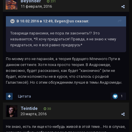
Beyonder
231
11 февраля, 2016
В 10.02.2016 в 12:49, Evgen@us сказал:
Товарищи параноики, не пора ли закончить!? Это
называется, *Я хочу придраться! Правда, я не знаю к чему
придраться, но я всё равно придерусь*
По-моему это не паранойя, а теория будущего Млечного Пути в
данном сеттинге. Хотя пока просто теория. В Андромеде,
возможно, будет рассказано, как будет "канонично" (или не
будет, если колонисты не в курсе, что сталось с родной
Галактикой). Но с этим обсуждением лучше в темы Андромеды.
Цитата
1
Teintide
30
20 марта, 2016
Не знаю, есть ли еще кто-нибудь живой в этой теме... Но в случае,