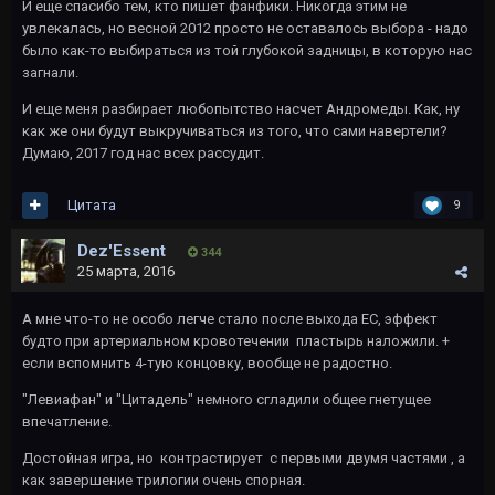
И еще спасибо тем, кто пишет фанфики. Никогда этим не
увлекалась, но весной 2012 просто не оставалось выбора - надо
было как-то выбираться из той глубокой задницы, в которую нас
загнали.
И еще меня разбирает любопытство насчет Андромеды. Как, ну
как же они будут выкручиваться из того, что сами навертели?
Думаю, 2017 год нас всех рассудит.
Цитата
9
Dez'Essent
344
25 марта, 2016
А мне что-то не особо легче стало после выхода EC, эффект
будто при артериальном кровотечении пластырь наложили. +
если вспомнить 4-тую концовку, вообще не радостно.
"Левиафан" и "Цитадель" немного сгладили общее гнетущее
впечатление.
Достойная игра, но контрастирует с первыми двумя частями , а
как завершение трилогии очень спорная.