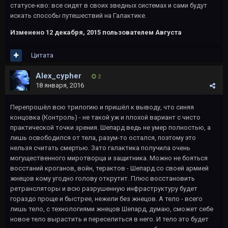
статусе-кво: все сидят в своих зведных системах и сами будут
искать способы путешествий на Галактике.
Изменено
12 декабря, 2015
пользователем Августа
Цитата
Alex_cypher
2
18 января, 2016
Перепрошёл всю трилогию и пришёл к выводу, что синяя
концовка (Контроль) - не такой уж и плохой вариант с чисто
практической точки зрения. Шепард ведь не умер полностью, а
лишь освободился от тела, разум-то остался, поэтому это
нельзя считать смертью. Зато галактика получила очень
могущественного миротворца и защитника. Можно не бояться
восстаний кроганов, войн, терактов - Шепард со своей армией
жнецов кому угодно голову открутит. Плюс восстановить
ретрансляторы и всю разрушенную инфраструктуру будет
гораздо проще и быстрее, нежели без жнецов. А тело - всего
лишь тело, с технологиями жнецов Шепард, думаю, сможет себе
новое тело вырастить и переселиться в него. И тело это будет