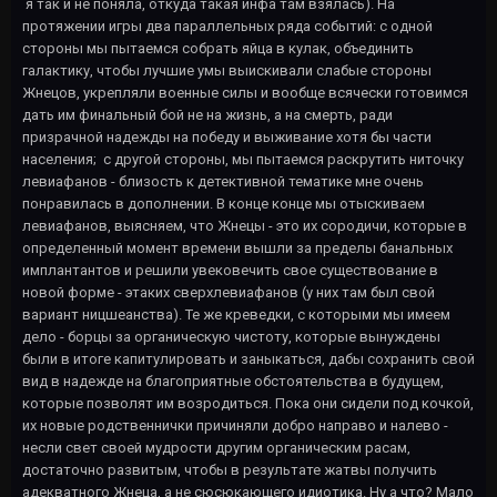
я так и не поняла, откуда такая инфа там взялась). На
протяжении игры два параллельных ряда событий: с одной
стороны мы пытаемся собрать яйца в кулак, объединить
галактику, чтобы лучшие умы выискивали слабые стороны
Жнецов, укрепляли военные силы и вообще всячески готовимся
дать им финальный бой не на жизнь, а на смерть, ради
призрачной надежды на победу и выживание хотя бы части
населения; с другой стороны, мы пытаемся раскрутить ниточку
левиафанов - близость к детективной тематике мне очень
понравилась в дополнении. В конце конце мы отыскиваем
левиафанов, выясняем, что Жнецы - это их сородичи, которые в
определенный момент времени вышли за пределы банальных
имплантантов и решили увековечить свое существование в
новой форме - этаких сверхлевиафанов (у них там был свой
вариант ницшеанства). Те же креведки, с которыми мы имеем
дело - борцы за органическую чистоту, которые вынуждены
были в итоге капитулировать и заныкаться, дабы сохранить свой
вид в надежде на благоприятные обстоятельства в будущем,
которые позволят им возродиться. Пока они сидели под кочкой,
их новые родственнички причиняли добро направо и налево -
несли свет своей мудрости другим органическим расам,
достаточно развитым, чтобы в результате жатвы получить
адекватного Жнеца, а не сюсюкающего идиотика. Ну а что? Мало