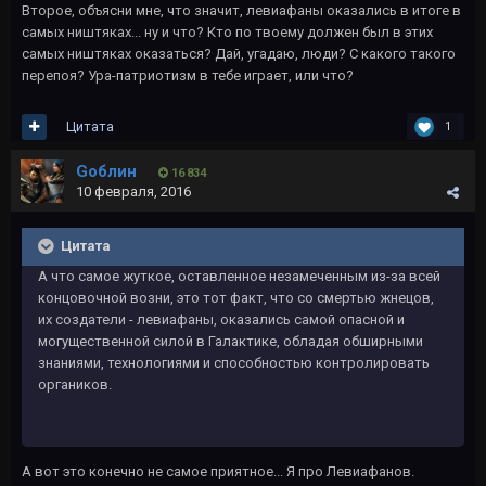
Второе, объясни мне, что значит, левиафаны оказались в итоге в
самых ништяках... ну и что? Кто по твоему должен был в этих
самых ништяках оказаться? Дай, угадаю, люди? С какого такого
перепоя? Ура-патриотизм в тебе играет, или что?
Цитата
1
Gоблин
16 834
10 февраля, 2016
Цитата
А что самое жуткое, оставленное незамеченным из-за всей
концовочной возни, это тот факт, что со смертью жнецов,
их создатели - левиафаны, оказались самой опасной и
могущественной силой в Галактике, обладая обширными
знаниями, технологиями и способностью контролировать
органиков.
А вот это конечно не самое приятное... Я про Левиафанов.