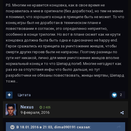
P.S. Многим не нравится концовка, как в свое время не
понравилась и мне в оригинале (без доработки), но тем не менее
я понимал, что хорошего конца в принципе быть не может. То что
конец игры был не доработан в техническом плане и
повествовании я согласен, это определенно неприятно,
особенно в конце трилогии. Но вот в плане сюжет как ни крути
концовка должна была быть одна и однозначно не happy end.
Герои сражались из принципа за уничтожение жнецов, чтобы
смерти других героев были не напрасны. Поэтому разницы по
сути нет никакой, лично для меня уничтожение жнецов вполне
нормальный конец и то что Шепард погиб. Многие негодуют как
раз из-за отсутствия инфы что было дальше, но тут
разработчики не обязаны повествовать, жнецы мертвы, Шепард
тоже...
Цитата
2
Nexus
2 405
9 февраля, 2016
В 18.01.2016 в 21:03, dima090191 сказал: