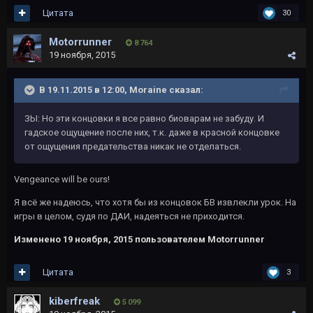
Цитата
30
Motorrunner
8 764
19 ноября, 2015
В 19.11.2015 в 12:00, Moraine сказал:
ЗЫ: Но эти концовки я все равно биоварам не забуду. И
гадское ощущение после них, т.к. даже в красной концовке
от ощущения предательства никак не отделаться.
Vengeance will be ours!
Я всё же надеюсь, что хотя бы из концовок БВ извлекли урок. На
игры в целом, судя по ДАИ, надеяться не приходится.
Изменено
19 ноября, 2015
пользователем Motorrunner
Цитата
3
kiberfreak
5 099