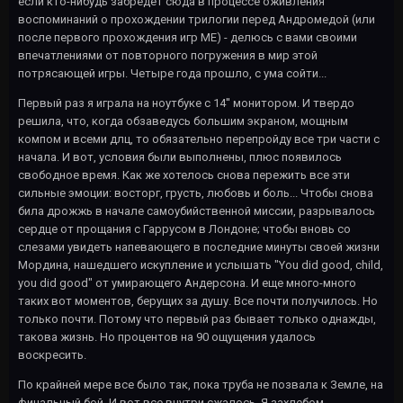
если кто-нибудь забредет сюда в процессе оживления
воспоминаний о прохождении трилогии перед Андромедой (или
после первого прохождения игр МЕ) - делюсь с вами своими
впечатлениями от повторного погружения в мир этой
потрясающей игры. Четыре года прошло, с ума сойти...
Первый раз я играла на ноутбуке с 14'' монитором. И твердо
решила, что, когда обзаведусь большим экраном, мощным
компом и всеми длц, то обязательно перепройду все три части с
начала. И вот, условия были выполнены, плюс появилось
свободное время. Как же хотелось снова пережить все эти
сильные эмоции: восторг, грусть, любовь и боль... Чтобы снова
била дрожжь в начале самоубийственной миссии, разрывалось
сердце от прощания с Гаррусом в Лондоне; чтобы вновь со
слезами увидеть напевающего в последние минуты своей жизни
Мордина, нашедшего искупление и услышать "You did good, child,
you did good" от умирающего Андерсона. И еще много-много
таких вот моментов, берущих за душу. Все почти получилось. Но
только почти. Потому что первый раз бывает только однажды,
такова жизнь. Но процентов на 90 ощущения удалось
воскресить.
По крайней мере все было так, пока труба не позвала к Земле, на
финальный бой. И вот все внутри сжалось. Я захлебом