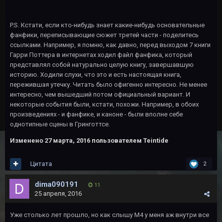
P.S. Кстати, если кто-нибудь знает какие-нибудь основательные
фанфики, переписывающие сюжет третей части - поделитесь
ссылками. Например, я помню, как давно, перед выходом 7 книги
Гарри Поттера в интернетах ходил файл фанфика, который
представлял собой натурально целую книгу, завершавшую
историю. Ходили слухи, что это и есть настоящая книга,
пережившая утечку. Читать было офигенно интересно. Не менее
интересно, чем вышедший потом официальный вариант. И
некоторые события были, кстати, похожи. Например, в обоих
произведениях - и фанфике, и каноне - были вполне себе
однотипные сцены в Гринготтсе.
Изменено
27 марта, 2016
пользователем Teintide
Цитата
2
dima090191
11
25 апреля, 2016
Уже столько лет прошло, но как слышу M4 у меня аж внутри все