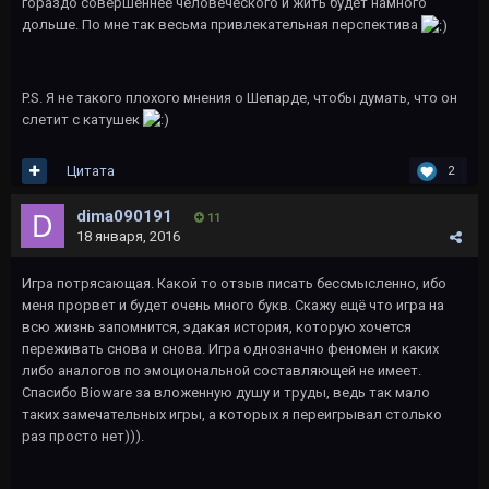
гораздо совершеннее человеческого и жить будет намного
дольше. По мне так весьма привлекательная перспектива
P.S. Я не такого плохого мнения о Шепарде, чтобы думать, что он
слетит с катушек
Цитата
2
dima090191
11
18 января, 2016
Игра потрясающая. Какой то отзыв писать бессмысленно, ибо
меня прорвет и будет очень много букв. Скажу ещё что игра на
всю жизнь запомнится, эдакая история, которую хочется
переживать снова и снова. Игра однозначно феномен и каких
либо аналогов по эмоциональной составляющей не имеет.
Спасибо Bioware за вложенную душу и труды, ведь так мало
таких замечательных игры, а которых я переигрывал столько
раз просто нет))).