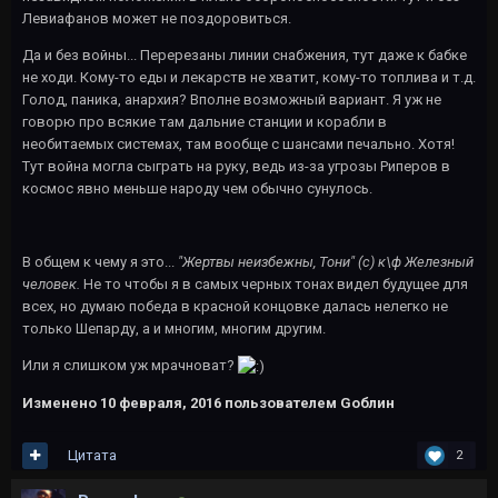
Левиафанов может не поздоровиться.
Да и без войны... Перерезаны линии снабжения, тут даже к бабке
не ходи. Кому-то еды и лекарств не хватит, кому-то топлива и т.д.
Голод, паника, анархия? Вполне возможный вариант. Я уж не
говорю про всякие там дальние станции и корабли в
необитаемых системах, там вообще с шансами печально. Хотя!
Тут война могла сыграть на руку, ведь из-за угрозы Риперов в
космос явно меньше народу чем обычно сунулось.
В общем к чему я это...
"Жертвы неизбежны, Тони" (с) к\ф Железный
человек.
Не то чтобы я в самых черных тонах видел будущее для
всех, но думаю победа в красной концовке далась нелегко не
только Шепарду, а и многим, многим другим.
Или я слишком уж мрачноват?
Изменено
10 февраля, 2016
пользователем Gоблин
Цитата
2