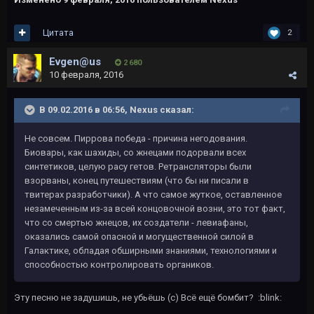
Цитата
2
Evgen@us
2 680
10 февраля, 2016
В 09.02.2016 в 06:56, Nexus сказал:
Не совсем. Пиррова победа - причина негодования.
Биовары, как шахиды, со жнецами подорвали всех
синтетиков, целую расу гетов. Ретрансляторы были
взорваны, конец путешествиям (что бы ни писали в
твитерах разработчики). А что самое жуткое, оставленное
незамеченным из-за всей концовочной возни, это тот факт,
что со смертью жнецов, их создатели - левиафаны,
оказались самой опасной и могущественной силой в
Галактике, обладая обширными знаниями, технологиями и
способностью контролировать органиков.
Эту песню не задушишь, не убьёшь (с) Всё ещё бомбит? :blink: