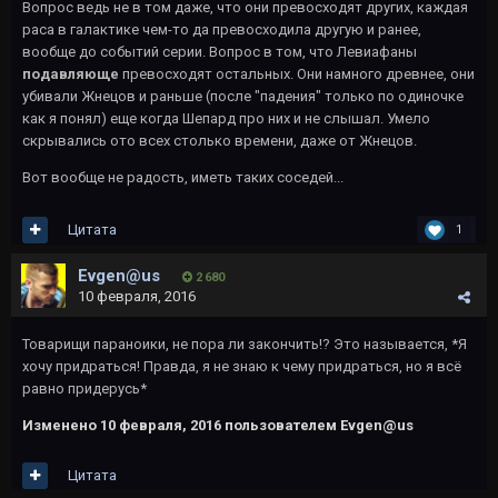
Вопрос ведь не в том даже, что они превосходят других, каждая
раса в галактике чем-то да превосходила другую и ранее,
вообще до событий серии. Вопрос в том, что Левиафаны
подавляюще
превосходят остальных. Они намного древнее, они
убивали Жнецов и раньше (после "падения" только по одиночке
как я понял) еще когда Шепард про них и не слышал. Умело
скрывались ото всех столько времени, даже от Жнецов.
Вот вообще не радость, иметь таких соседей...
Цитата
1
Evgen@us
2 680
10 февраля, 2016
Товарищи параноики, не пора ли закончить!? Это называется, *Я
хочу придраться! Правда, я не знаю к чему придраться, но я всё
равно придерусь*
Изменено
10 февраля, 2016
пользователем Evgen@us
Цитата