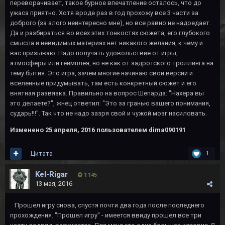
переворачивает, такое бурное впечатление осталось, что до
ужаса приятно. Хотя вроде раз в год прохожу все 3 части за
доброго (за злого неинтересно мне), но все равно не надоедает.
Да и разбираться во всех этих тонкостях сюжета, его глубокого
смысла и невидимых материях нет никакого желания, к чему и
вас призываю. Надо получать удовольствие от игры,
атмосферы или геймплея, но не как от задротского троллинга на
тему бытия. Это игра, зачем многие начинаю свои версии и
вселенные придумывать, там есть конкретный сюжет и его
внятная развязка. Правильно на вопрос Шепарда: "Нахера вы
это делаете?", жнец ответил: "Это за гранью вашего понимания,
сударь!!!". Так что не надо зазря свой и чужой мозг насиловать.
Изменено
25 апреля, 2016
пользователем dima090191
Цитата
1
Kel-Rigar
1 145
13 мая, 2016
Прошел игру снова, спустя почти два года после последнего
прохождения. "Прошел игру" - имеется ввиду прошел все три