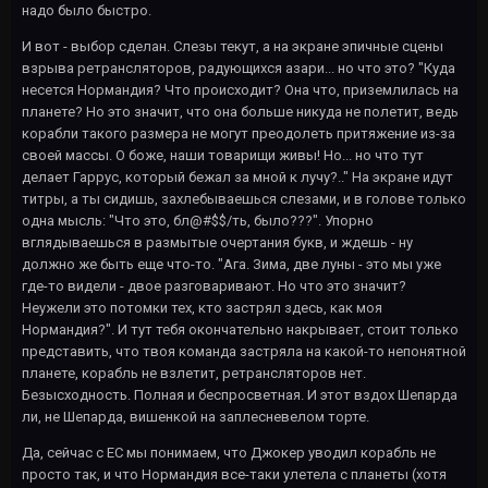
надо было быстро.
И вот - выбор сделан. Слезы текут, а на экране эпичные сцены
взрыва ретрансляторов, радующихся азари... но что это? "Куда
несется Нормандия? Что происходит? Она что, приземлилась на
планете? Но это значит, что она больше никуда не полетит, ведь
корабли такого размера не могут преодолеть притяжение из-за
своей массы. О боже, наши товарищи живы! Но... но что тут
делает Гаррус, который бежал за мной к лучу?.." На экране идут
титры, а ты сидишь, захлебываешься слезами, и в голове только
одна мысль: "Что это, бл@#$$/ть, было???". Упорно
вглядываешься в размытые очертания букв, и ждешь - ну
должно же быть еще что-то. "Ага. Зима, две луны - это мы уже
где-то видели - двое разговаривают. Но что это значит?
Неужели это потомки тех, кто застрял здесь, как моя
Нормандия?". И тут тебя окончательно накрывает, стоит только
представить, что твоя команда застряла на какой-то непонятной
планете, корабль не взлетит, ретрансляторов нет.
Безысходность. Полная и беспросветная. И этот вздох Шепарда
ли, не Шепарда, вишенкой на заплесневелом торте.
Да, сейчас с ЕС мы понимаем, что Джокер уводил корабль не
просто так, и что Нормандия все-таки улетела с планеты (хотя