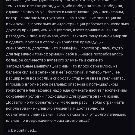
тем, что не все так уж радужно, ибо победили-то мы победили,
однако за плечом улыбаются и машут щупальцами левиафаны,
которые вполне могут устроить нам тотальные плантации на
веки вечные, поскольку их индоктринация работает по нескольку
другому принципу, чем жнецовская, и этот приницп еще надо
разгадать. Плюс, к примеру, чтобы закрыть тему темной энергии
и сделать поклон в сторону наработок предыдущих
сценаристов, допустим, что левиафаны проговорились, будто
для первичной трансформации себя в Жнецов потребовалось
большое количество нулевого элемента и какие-то
запредельные манипуляции с ним, что плохо отразилось на
балансе сил во вселенной и ее "экологии", и теперь темпы ее
расширения возросли, а скорость старения звезд увеличилась.
И помимо вполне себе реальных опасений о потенциальном
господстве левиафанов надо еще кумекать насчет перспективы
сохранения условий, подходящих для существования жизни.
Достаточно ли сознательны молодые расы, чтобы ограничить
использование нулевого элемента, и достаточно ли
сознательны левиафаны, чтобы отказаться от долго лелеемых
планов по возрождению мощи своего вида?
To be continued...