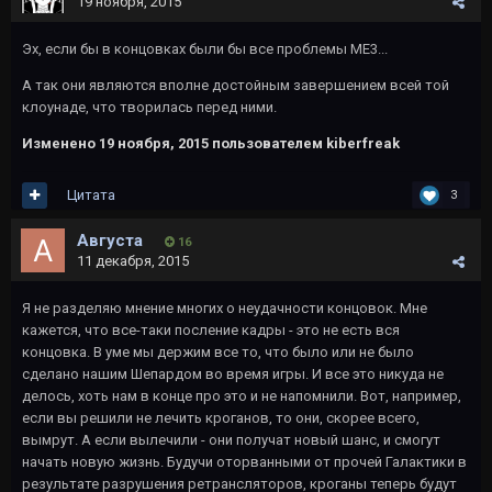
19 ноября, 2015
Эх, если бы в концовках были бы все проблемы МЕ3...
А так они являются вполне достойным завершением всей той
клоунаде, что творилась перед ними.
Изменено
19 ноября, 2015
пользователем kiberfreak
Цитата
3
Августа
16
11 декабря, 2015
Я не разделяю мнение многих о неудачности концовок. Мне
кажется, что все-таки посление кадры - это не есть вся
концовка. В уме мы держим все то, что было или не было
сделано нашим Шепардом во время игры. И все это никуда не
делось, хоть нам в конце про это и не напомнили. Вот, например,
если вы решили не лечить кроганов, то они, скорее всего,
вымрут. А если вылечили - они получат новый шанс, и смогут
начать новую жизнь. Будучи оторванными от прочей Галактики в
результате разрушения ретрансляторов, кроганы теперь будут