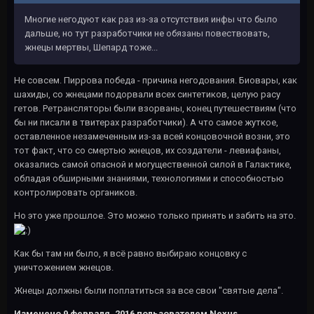
Многие негодуют как раз из-за отсутствия инфы что было
дальше, но тут разработчики не обязаны повествовать,
жнецы мертвы, Шепард тоже...
Не совсем. Пиррова победа - причина негодования. Биовары, как
шахиды, со жнецами подорвали всех синтетиков, целую расу
гетов. Ретрансляторы были взорваны, конец путешествиям (что
бы ни писали в твитерах разработчики). А что самое жуткое,
оставленное незамеченным из-за всей концовочной возни, это
тот факт, что со смертью жнецов, их создатели - левиафаны,
оказались самой опасной и могущественной силой в Галактике,
обладая обширными знаниями, технологиями и способностью
контролировать органиков.
Но это уже прошлое. Это можно только принять и забить на это.
Как бы там ни было, я всё равно выбираю концовку с
уничтожением жнецов.
Жнецы должны были поплатиться за все свои "святые дела".
Изменено
9 февраля, 2016
пользователем Nexus