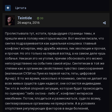
Цитата
Teintide
30
26 марта, 2016
Пролистывала тут, кстати, предыдущие страницы темы, и
пришли мне в голову некоторые мысли. Вот многие писали, что
синтез подразумевается как идеальная концовка: главный
конфликт исчерпан, мир-дружба-жвачка, пик эволюции и прочая,
и прочая. Но это только на первый взгляд, а на самом деле чушь
собачья. Никакая это не утопия, причем обосновать это можно
непосредственно на событиях самой игры. Синтетикам в той же
степени как и органикам свойственно чувство самосохранения
(маленькая СУЗИ на Луне из первой части, геты, цифровой
Арчер). В то же время, насколько я понимаю, синтез не делает из
всех живых существ один надмозг, они остаются индивидами.
Так что в любой спорной ситуации, которая будет происходить
по сценарию "либо он/она - либо я", конфликт интересов
неизбежен. Потом, плодиться и размножаться, судя по всему,
синтезированные организмы не прекратили. А в условиях
отсутствия регулирующих факторов в виде болезней,