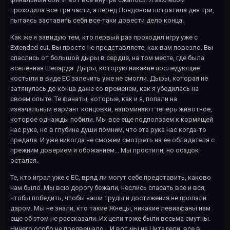
проходила все три части, а перед Лондоном потратила дня три,
пытаясь заставить себя все-таки довести дело конца.
Как же я завидую тем, кто первый раз проходил игру уже с
Extended cut. Вы просто не представляете, как вам повезло. Вы
спаслись от большой дыры в сердце, на том месте, где была
вселенная Шепарда. Дыры, которую никакие последующие
костыли в виде ЕС залечить уже не смогли. Дыры, которая не
затянулась до конца даже со временем, как я убедилась на
своем опыте. Те фанаты, которые, как и я, попали на
изначальный вариант концовки, напоминают теперь животное,
которое однажды побили. Мы все еще подползаем к кормящей
нас руке, но в глубине души помним, что эта рука нас когда-то
предала. И уже никогда не сможем смотреть на ее обладателя с
прежним доверием и обожанием... Мы простили, но осадок
остался.
Те, кто играл уже с ЕС, вряд ли могут себе представить, каково
нам было. Мы всю дорогу бежали, неслись спасать все и вся,
чтобы победить, чтобы наши труды и достижения не пропали
даром. Мы не знали, кто такие Жнецы, никакие левиафаны нам
еще об этом не рассказали. Их цели тоже были весьма смутны.
Ничего особо не предвещало... И вот мы на Цитадели, все в