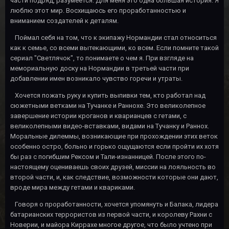
части подряд, разумеется. Для меня это одна большая история. Я
люблю этот мир. Восхищаюсь его проработанностью и
вниманием создателей к деталям.
Поймал себя на том, что к экипажу Нормандии стал относиться
как к семье, со всеми вытекающими, ко всем. Если помните такой
сериал "Светлячок", то понимаете о чем я. При взгляде на
мемориальную доску на Нормандии в третьей части при
добавлении имен возникало чувство горечи и утраты.
Хочется пожать руку и купить выпивки тем, кто работал над
сюжетными ветками на Тучанке и Раннохе. Это великолепное
завершение истории кроганов и кварианцев с гетами, с
великолепными видео-вставками, видами на Тучанку и Раннох.
Моральные дилеммы, возникающие при прохождении этих веток
особенно остро, больно и горько ощущаются если пройти их хотя
бы раз с погибшим Рексом и Тали-изнанницей. После этого по-
настоящему оцениваешь своих друзей, миссии на лояльность во
второй части, и, как следствие, возможности которые они дают,
вроде мира между гетами и квариками.
Говоря о проработанности, хочется упомянуть и Балака, лидера
батарианских террористов из первой части, и королеву Рахни с
Новерии, и майора Киррахе многое другое, что было учтено при