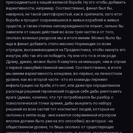
присоединиться к нашей великой борьбе. Ну это чтобы добавить
вариативности, например. Соотвественно, финал был бы,
наверное, не такой светофористый, как в оригинале, зато итог
борьбы и процент сохранившихся в живых кораблей и живых
существ, а также степень неповрежденности планет, сильно бы
зависели от наших действий во всех трех частях и от того,
сколько военных ресурсов мы в итоге имеем. Можно было бы
еще в финал добавить стелс-миссию Нормандии со всем
отрядом, высаживающимся на Предвестника, чтобы хакнуть его
изнутри, ибо так его не победить. Ну или что-то в этом роде.
Драму, думаю, можно было б замутить не меньшую, чем в случае
с первой самоубийственной миссией. Соответственно, в итоге
мы имеем вариативность концовки, во-первых, на личностном
уровне, как во второй части - кто из команды пережил
инфильтрацию на Храби, кто нет, или даже при определенном
раскладе решений героический подрыв себя дабы уничтожить
врага (думаю, конечно, что тут потребовался бы разбор с
психологической точки зрения, дабы выкупить по набору
решений из всех частей тот контингент людей, которые не
склонны к хеппи-энду - мне кажется современный игропром
вполне должен быть уже на это способен); во-вторых - на
общественном уровне, то бишь сколько от существующих
цивилизаций нам удалось сохранить; в-третих, сталкиваемся с