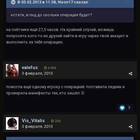
В 03.02.2013 в 11:58, Neon17 сказал:
кстати, в пнд до скольки операция будет?
на счётчике ещё 27,5 часов. На крайний случай, можешь
попросить кого-то из друзей зайти в игру через твой аккаунт и
выполнить за тебя операцию.
valefus
6 904
3 февраля, 2013
помогла ещё одному игроку с операцией. поставила ледник и
проверяла манифесты тех, кто зашёл :D
3
Vis_Vitalis
260
3 февраля, 2013