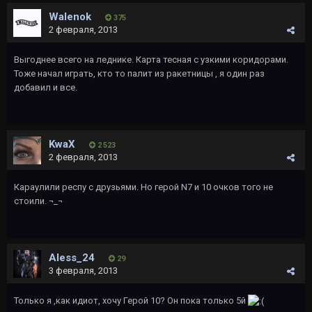
Walenok
375
2 февраля, 2013
Выгоднее всего на леднике. Карта тесная с узкими коридорами.
Тоже начал играть, кто то палит из ракетницы , я один раз
добавил и все.
KwaX
2 523
2 февраля, 2013
Караулили респу с друзьями. Но герой N7 и 10 очков того не
стоили. ¬_¬
Aless_24
29
3 февраля, 2013
Только я ,как идиот, хочу Герой 10? Он пока только 5й