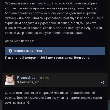
Забавный факт: я пытался пройти соло на бронзе, серебре и
золоте с разными врагами, но мне ни разу не удалось набрать
больше одного киллстрика. И сейчас с рандомами вырубив
музыку и прислушиваясь к респавнам вытянул к 10 волне. Я был
турианцем солдатом + укрепленный запас, в общем +ракета
была, и это меня спасло, ибо на 9 волне я пальнул в кучу, но один
хрен не умер, а вот на 10 я уже сделал всё как надо.
Ах да, моя награда:
Показать контент
Изменено
3 февраля, 2013
пользователем Eteground
Riccoshot
1 526
3 февраля, 2013
Для выполнения этой операции мне (нам) понадобилось 48
секунд. Третий киллстрик был получен на первом респе второй
волны. Ураган 6.