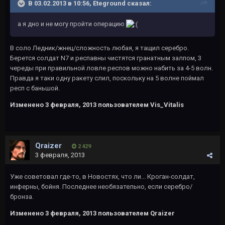
В 03.02.2013 в 10:56, Eteground сказал:
а я дно и не могу пройти операцию
В соло Ледник/жнец/сложность любая, я тащил серебро.
Берется солдат N7 и респавны чистятся гранатным залпом, 3
череды при правильной ловле респов можно набить за 4-5 волн.
Правда я таки одну ракету слил, поскольку на 5 волне поймал
респ с баньшой.
Изменено
3 февраля, 2013
пользователем Vis_Vitalis
Qraizer
2 429
3 февраля, 2013
Уже советовал где-то, в Новостях, что ли... Кроган-солдат,
инферны, бойня. Последнее необязательно, если серебро/
бронза.
Изменено
3 февраля, 2013
пользователем Qraizer