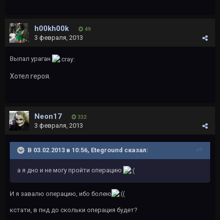
h00kh00k
49
3 февраля, 2013
Выпал ураган
Хотел героя.
Neon17
332
3 февраля, 2013
В 03.02.2013 в 10:56, Eteground сказал:
а я дно и не могу пройти операцию
И я завалю операцию, ибо болею
(
кстати, в пнд до скольки операция будет?