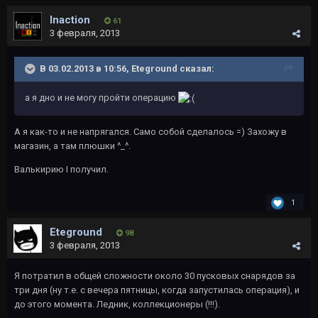
Inaction
61
3 февраля, 2013
В 03.02.2013 в 10:56, Eteground сказал:
а я дно и не могу пройти операцию
А я как-то и не напрягался. Само собой сделалось =) Захожу в
магазин, а там плюшки ^_^.
Валькирию I получил.
1
Eteground
98
3 февраля, 2013
Я потратил в общей сложности около 30 пусковых снарядов за
три дня (ну т.е. с вечера пятницы, когда запустилась операция), и
до этого момента. Ледник, коллекционеры (!!!).