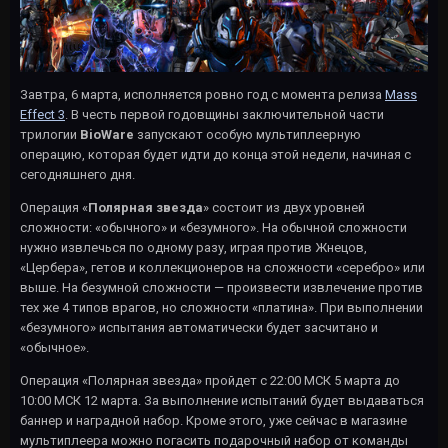
Завтра, 6 марта, исполняется ровно год с момента релиза
Mass
Effect 3
. В честь первой годовщины заключительной части
трилогии
BioWare
запускают особую мультиплеерную
операцию, которая будет идти до конца этой недели, начиная с
сегодняшнего дня.
Операция «
Полярная звезда
» состоит из двух уровней
сложности: «обычного» и «безумного». На обычной сложности
нужно извлечься по одному разу, играя против Жнецов,
«Цербера», гетов и коллекционеров на сложности «серебро» или
выше. На безумной сложности — произвести извлечение против
тех же 4 типов врагов, но сложности «платина». При выполнении
«безумного» испытания автоматически будет засчитано и
«обычное».
Операция «Полярная звезда» пройдет с 22:00 МСК 5 марта до
10:00 МСК 12 марта. За выполнение испытаний будет выдаваться
баннер и наградной набор. Кроме этого, уже сейчас в магазине
мультиплеера можно погасить подарочный набор от команды