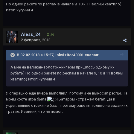
По одной ракете по респам в начале 9, 10 и 11 волны хватило)
Итог: чугуний 4
Aless_24
29
2 февраля, 2013
В 02.02.2013 в 15:27, Inkvizitor40001 сказал:
А мне на великан-золото-жниперы пришлось одному их
рубать) По одной ракете по респам в начале 9, 10 и 11 волны
хватило) Итог: чугуний 4
Я операцию еще вчера выполнил, потому и не выносил респы. На
моём хосте игра была
Я Батаром - стражем бегал. Да и
укрепленные отсеки не брал, поэтому ракеты только на заданиях
тратил. Извиняй, что не помог.