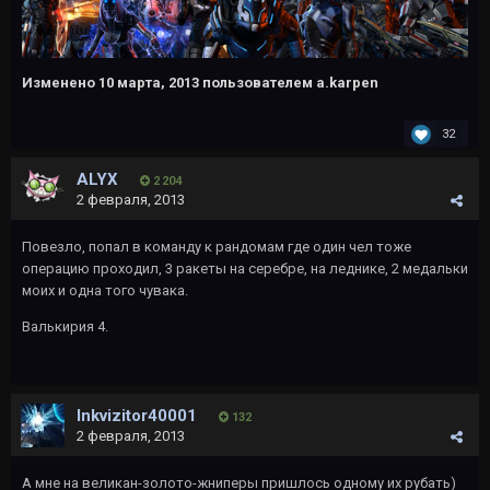
Изменено
10 марта, 2013
пользователем a.karpen
32
ALYX
2 204
2 февраля, 2013
Повезло, попал в команду к рандомам где один чел тоже
операцию проходил, 3 ракеты на серебре, на леднике, 2 медальки
моих и одна того чувака.
Валькирия 4.
Inkvizitor40001
132
2 февраля, 2013
А мне на великан-золото-жниперы пришлось одному их рубать)