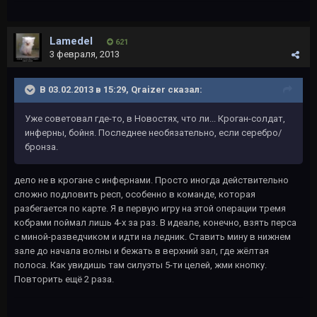
Lamedel
621
3 февраля, 2013
В 03.02.2013 в 15:29, Qraizer сказал:
Уже советовал где-то, в Новостях, что ли... Кроган-солдат,
инферны, бойня. Последнее необязательно, если серебро/
бронза.
дело не в крогане с инфернами. Просто иногда действительно
сложно подловить респ, особенно в команде, которая
разбегается по карте. Я в первую игру на этой операции тремя
кобрами поймал лишь 4-х за раз. В идеале, конечно, взять перса
с миной-разведчиком и идти на ледник. Ставить мину в нижнем
зале до начала волны и бежать в верхний зал, где жёлтая
полоса. Как увидишь там силуэты 5-ти целей, жми кнопку.
Повторить ещё 2 раза.