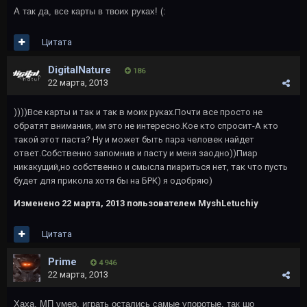
А так да, все карты в твоих руках! (:
Цитата
DigitalNature
186
22 марта, 2013
))))Все карты и так и так в моих руках.Почти все просто не
обратят внимания, им это не интересно.Кое кто спросит-А кто
такой этот паста? Ну и может быть пара человек найдет
ответ.Собственно запомнив и пасту и меня заодно))Пиар
никакущий,но собственно и смысла пиариться нет, так что пусть
будет для прикола хотя бы на БРК) я одобряю)
Изменено
22 марта, 2013
пользователем MyshLetuchiy
Цитата
Primе
4 946
22 марта, 2013
Хаха, МП умер, играть остались самые упоротые, так шо