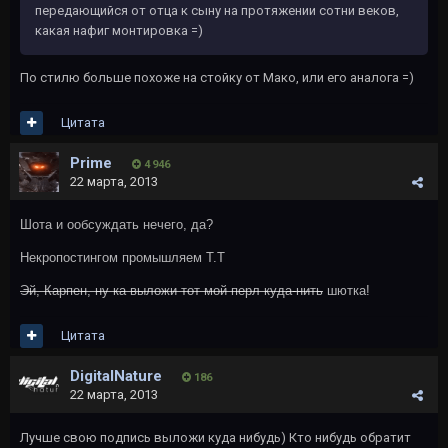
передающийся от отца к сыну на протяжении сотни веков,
какая нафиг монтировка =)
По стилю больше похоже на стойку от Мако, или его аналога =)
Цитата
Primе
4 946
22 марта, 2013
Шота и ообсуждать нечего, да?
Некропостингом промышляем Т.Т
Эй, Карпен, ну ка выложи тот мой перл куда-нить
шютка!
Цитата
DigitalNature
186
22 марта, 2013
Лучше свою подпись выложи куда нибудь) Кто нибудь обратит