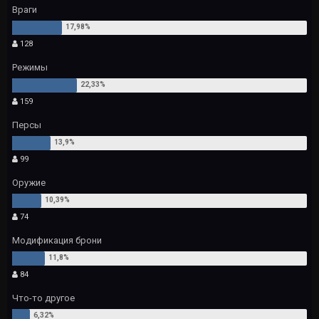
Враги
128
Режимы
159
Персы
99
Оружие
74
Модификация брони
84
Что-то другое