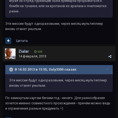
играя за отряд турианцев сына примарха прорываться к
бомбе на тучанке, или за кроганов из аралаха к пчеломатке
рахни.
Эти миссии будут одноразовыми, через месяц мультиплеер
вновь станет унылым.
Цитата
Zialar
600
14 февраля, 2013
В 14.02.2013 в 15:55, Ouly3300 сказал:
Эти миссии будут одноразовыми, через месяц мультиплеер
вновь станет унылым.
По замкнутым картам бегаем год - ничего. Для разнообразия
хочется именно совместного прохождения - причем можно ведь
и ограничения разные придумать =)