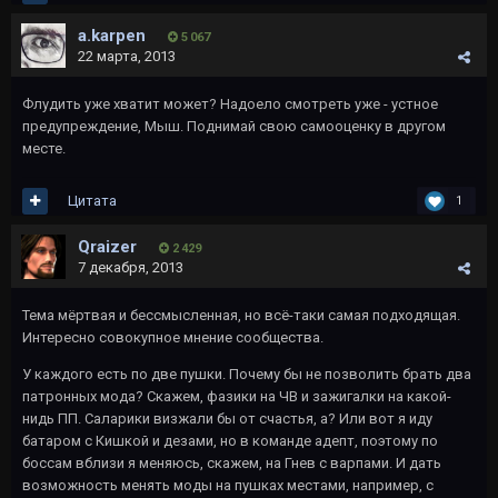
a.karpen
5 067
22 марта, 2013
Флудить уже хватит может? Надоело смотреть уже - устное
предупреждение, Мыш. Поднимай свою самооценку в другом
месте.
Цитата
1
Qraizer
2 429
7 декабря, 2013
Тема мёртвая и бессмысленная, но всё-таки самая подходящая.
Интересно совокупное мнение сообщества.
У каждого есть по две пушки. Почему бы не позволить брать два
патронных мода? Скажем, фазики на ЧВ и зажигалки на какой-
нидь ПП. Саларики визжали бы от счастья, а? Или вот я иду
батаром с Кишкой и дезами, но в команде адепт, поэтому по
боссам вблизи я меняюсь, скажем, на Гнев с варпами. И дать
возможность менять моды на пушках местами, например, с