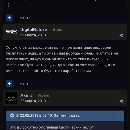
=)
Цитата
DigitalNature
186
22 марта, 2013
Хочу что бы за каждое выполненное испытание выдавали
бесплатный ящик, а то эти ачивы вообще ниочем.Ни статов не
прибавляют, ни аур в самой игре,что то типа визуальных
эффектов.Пусть хоть ящики дают как на еженедельных, и то
смысл хоть какой то будет в их зарабатывании
Цитата
Axers
2 096
22 марта, 2013
В 22.02.2013 в 08:40, Samedi сказал:
это высокотехнологичный биотический молот