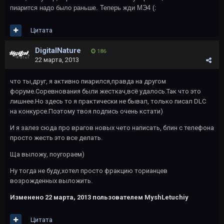
пиарится надо было раньше. Теперь жди МЭ4 (:
Цитата
DigitalNature
186
22 марта, 2013
что ты,друг, я активно пиарился,правда на другом
форуме.Соревнования были жесткач,всё удалось.Так что это
лишнее.Но здесь то я практически не бывал, только писал DLC
на конкурсе.Поэтому твоя подпись очень кстати)
И я залез сюда про врагов новых чето написать, блин с телефона
просто жесть это все делать.
Ща выложу, поугораем)
Ну тогда не буду,хотел просто фракцию торианцев
возрожденных выложить.
Изменено
22 марта, 2013
пользователем MyshLetuchiy
Цитата