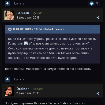
Цитата
5
Samedi
1 982
1 февраля, 2013
В 01.02.2013 в 19:54, l0wbot сказал:
Было бы неплохо убрать Гранаты из числа умений и сделать
Гранатами
Пузырь фантомки может остановить НГ
Сокрушителя вкачанную на урон, но не может остановить
пулю
снаряд? Тоже самое с баньши: Может остановить
осколки, но не может остановить
пулю
снаряд.
тебе в первый массэфект на самую последнюю сложность
Цитата
Qraizer
2 429
2 февраля, 2013
Пройдено стражем. Включая Pinnacle Station с Лиарой и