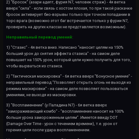
2) "Бросок" (азари адепт, фурия N7, человек страж) - 4я ветка
вверх "сила" - если связь с хостом плохая, то при такой раскачке
бросок активирует био-взрывы только при точном попадании в
торс врага (возможно этот баг встречается только у фурии N7,
проверить на других классах не представляется возможным).
Неправильный перевод умений:
1) "Стазис" - 4я ветка вниз. Написано "наносит целям на 150%
больший урон до снятия эффекта стазиса" - на самом деле
повышает на 150% урон, который цели нужно получить для того,
чтобы вырваться из стазиса.
2) "Тактическая маскировка" - 6я ветка вверх "Бонусное умение" -
неправильный перевод "Позволяет открыть огонь не выходя из
режима маскировки" - на самом деле позволяет пользоваться
умениями, не выходя из маскировки.
3) "Воспламенение" (у Паладина N7) - 6я ветка вверх
"замораживающий комбо" - "воспламенение наносит на 100%
больше урона замороженным целям". Имеется ввиду DOT
(Damage Over Time - урон с течением времени), т.е. урон от
горения цели после удара воспламенением.