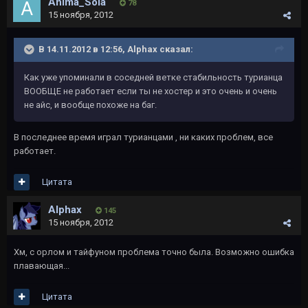
Anima_Sola
78
15 ноября, 2012
В 14.11.2012 в 12:56, Alphax сказал:
Как уже упоминали в соседней ветке стабильность турианца
ВООБЩЕ не работает если ты не хостер и это очень и очень
не айс, и вообще похоже на баг.
В последнее время играл турианцами , ни каких проблем, все
работает.
Цитата
Alphax
145
15 ноября, 2012
Хм, с орлом и тайфуном проблема точно была. Возможно ошибка
плавающая...
Цитата