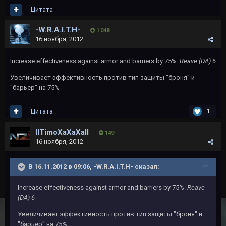
Цитата
-W.R.A.I.T.H-
1 048
16 ноября, 2012
Increase effectiveness against armor and barriers by 75%.
Reave (DA) 6
Увеличивает эффективность против тип защиты "броня" и
"барьер" на 75%
Цитата
1
IITimoXaXaXaII
149
16 ноября, 2012
В 16.11.2012 в 09:06, -W.R.A.I.T.H- сказал:
Increase effectiveness against armor and barriers by 75%.
Reave
(DA) 6
Увеличивает эффективность против тип защиты "броня" и
"барьер" на 75%