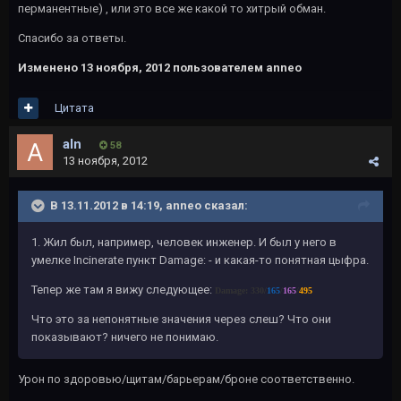
перманентные) , или это все же какой то хитрый обман.
Спасибо за ответы.
Изменено
13 ноября, 2012
пользователем anneo
Цитата
aln
58
13 ноября, 2012
В 13.11.2012 в 14:19, anneo сказал:
1. Жил был, например, человек инженер. И был у него в
умелке Incinerate пункт Damage: - и какая-то понятная цыфра.
Тепер же там я вижу следующее:
Damage: 330/
165
/
165
/
495
Что это за непонятные значения через слеш? Что они
показывают? ничего не понимаю.
Урон по здоровью/щитам/барьерам/броне соответственно.