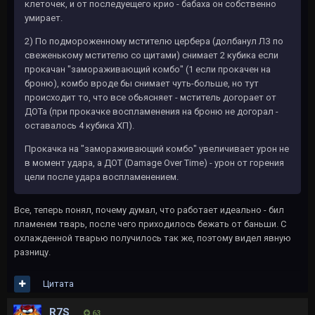
клеточек, и от последуещего крио - бабаха он собственно
умирает.
2) По подмороженному мстителю цербера (долбанул ЛЗ по
свеженькому мстителю со щитами) снимает 2 кубика если
прокачан "замораживающий комбо" (1 если прокачен на
броню), комбо вроде бы снимает чуть-больше, но тут
происходит то, что все обьясняет - мститель догорает от
ДОТа (при прокачке воспламенения на броню не догорал -
оставалось 4 кубика ХП).
Прокачка на "замораживающий комбо" увеличивает урон не
в момент удара, а ДОТ (Damage Over Time) - урон от горения
цели после удара воспламенением.
Все, теперь понял, почему думал, что работает идеально - бил
пламенем тварь, после чего приходилось бежать от баньши. С
охлажденной тварью получилось так же, поэтому видел явную
разницу.
Цитата
R7S
63