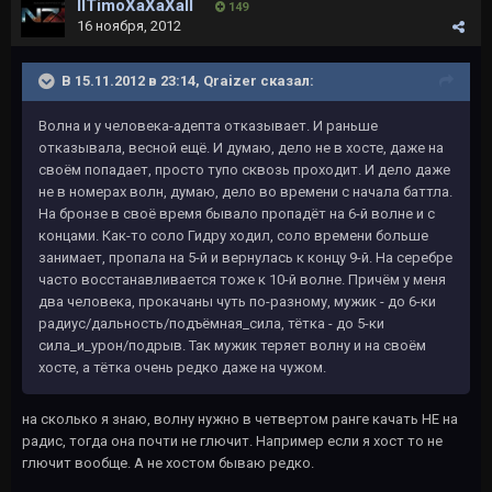
IITimoXaXaXaII
149
16 ноября, 2012
В 15.11.2012 в 23:14, Qraizer сказал:
Волна и у человека-адепта отказывает. И раньше
отказывала, весной ещё. И думаю, дело не в хосте, даже на
своём попадает, просто тупо сквозь проходит. И дело даже
не в номерах волн, думаю, дело во времени с начала баттла.
На бронзе в своё время бывало пропадёт на 6-й волне и с
концами. Как-то соло Гидру ходил, соло времени больше
занимает, пропала на 5-й и вернулась к концу 9-й. На серебре
часто восстанавливается тоже к 10-й волне. Причём у меня
два человека, прокачаны чуть по-разному, мужик - до 6-ки
радиус/дальность/подъёмная_сила, тётка - до 5-ки
сила_и_урон/подрыв. Так мужик теряет волну и на своём
хосте, а тётка очень редко даже на чужом.
на сколько я знаю, волну нужно в четвертом ранге качать НЕ на
радис, тогда она почти не глючит. Например если я хост то не
глючит вообще. А не хостом бываю редко.