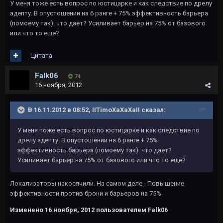
У меня тоже есть вопрос по юстицарке и как следствие по дрелу
адепту. В опустошении на 6 ранге + 75% эффективность барьера
(помоему так). что дает? Усиливает барьер на 75% от базового
или что то еще?
Цитата
Falk06
74
16 ноября, 2012
В 16.11.2012 в 08:52, IITimoXaXaXaII сказал:
У меня тоже есть вопрос по юстицарке и как следствие по
дрелу адепту. В опустошении на 6 ранге + 75%
эффективность барьера (помоему так). что дает?
Усиливает барьер на 75% от базового или что то еще?
Локализаторы накосячили. На самом деле - Повышение
эффективности против брони и барьеров на 75%
Изменено
16 ноября, 2012
пользователем Falk06