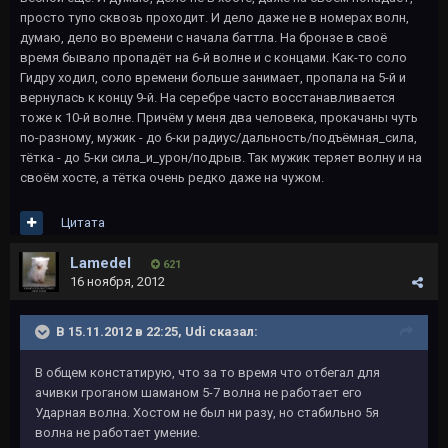
просто тупо сквозь проходит. И дело даже не в номерах волн,
думаю, дело во времени с начала баттла. На бронзе в своё
время бывало пропадёт на 6-й волне и с концами. Как-то соло
Гидру ходил, соло времени больше занимает, пропала на 5-й и
вернулась к концу 9-й. На серебре часто восстанавливается
тоже к 10-й волне. Причём у меня два человека, прокачаны чуть
по-разному, мужик - до 6-ки радиус/дальность/подъёмная_сила,
тётка - до 5-ки сила_и_урон/подрыв. Так мужик теряет волну и на
своём хосте, а тётка очень редко даже на чужом.
Цитата
Lamedel
621
16 ноября, 2012
В 15.11.2012 в 22:25, Udi сказал:
В общем констатирую, что за то время что отбегал для
ачивки гроганом шаманом 5-7 волна не работает его
Ударная волна. Хостом не был ни разу, но стабильно 5я
волна не работает умение.