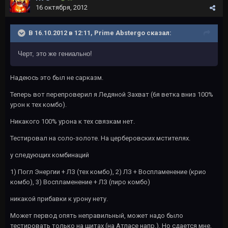
16 октября, 2012
В 16.10.2012 в 12:11, Prime Abstergo сказал:
Черт, это же гениально!
Надеюсь это был не сарказм.
Теперь вот перепроверил я Ледяной Захват (6я ветка вниз 100%
урон к тех комбо).
Никакого 100% урона к тех связкам нет.
Тестировал на соло-золоте. На церберовских мстителях.
у следующих комбинаций
1) Погл Энергии + ЛЗ (тех комбо), 2) ЛЗ + Воспламенение (крио
комбо), 3) Воспламенение + ЛЗ (пиро комбо)
никакой прибавки к урону нету.
Может первод опять неправильный, может надо было
тестировать только на щитах (на Атласе напр.). Но сдается мне,