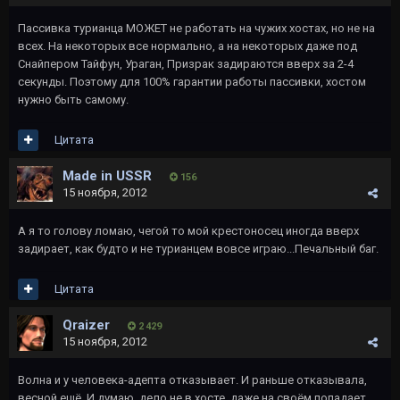
Пассивка турианца МОЖЕТ не работать на чужих хостах, но не на
всех. На некоторых все нормально, а на некоторых даже под
Снайпером Тайфун, Ураган, Призрак задираются вверх за 2-4
секунды. Поэтому для 100% гарантии работы пассивки, хостом
нужно быть самому.
Цитата
Made in USSR
156
15 ноября, 2012
А я то голову ломаю, чегой то мой крестоносец иногда вверх
задирает, как будто и не турианцем вовсе играю...Печальный баг.
Цитата
Qraizer
2 429
15 ноября, 2012
Волна и у человека-адепта отказывает. И раньше отказывала,
весной ещё. И думаю, дело не в хосте, даже на своём попадает,