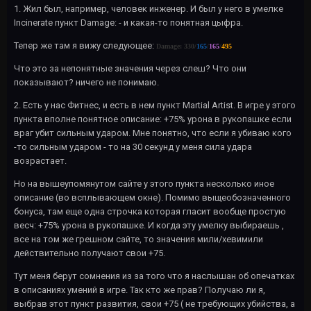
1. Жил был, например, человек инженер. И был у него в умелке
Incinerate пункт Damage: - и какая-то понятная цыфра.
Тепер же там я вижу следующее:
Damage: 330/
165
/
165
/
495
Что это за непонятные значения через слеш? Что они
показывают? ничего не понимаю.
2. Есть у нас Фитнес, и есть в нем пункт Martial Artist. В игре у этого
пункта вполне понятное описание: +75% урона в рукопашке если
враг убит сильным ударом. Мне понятно, что если я убиваю кого
-то сильным ударом - то на 30 секунд у меня сила удара
возрастает.
Но на вышеупомянутом сайте у этого пункта несколько иное
описание (во всплывающем окне). Помимо выщеобозначенного
бонуса, там еще одна строчка которая гласит вообще простую
весч: +75% урона в рукопашке. И когда эту умелку выбираешь ,
все на том же грешном сайте, то значения мили/хевимили
действительно получают свои +75.
Тут меня берут сомнения из за того что я наслышан об опечатках
в описаниях умений в игре. Так кто же прав? Получаю ли я,
выбрав этот пункт развития, свои +75 ( не требующих убийства, а