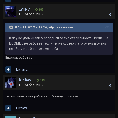
EvilN7
187
15 ноября, 2012
В 14.11.2012 в 12:56, Alphax сказал:
Как уже упоминали в соседней ветке стабильность турианца
ВООБЩЕ не работает если ты не хостер и это очень и очень
не айс, и вообще похоже на баг.
Еще как работает
Цитата
Alphax
145
15 ноября, 2012
Тестил лично - не работает. Разница ощутима.
Цитата