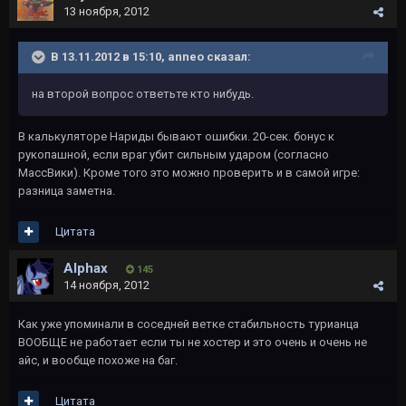
13 ноября, 2012
В 13.11.2012 в 15:10, anneo сказал:
на второй вопрос ответьте кто нибудь.
В калькуляторе Нариды бывают ошибки. 20-сек. бонус к
рукопашной, если враг убит сильным ударом (согласно
МассВики). Кроме того это можно проверить и в самой игре:
разница заметна.
Цитата
Alphax
145
14 ноября, 2012
Как уже упоминали в соседней ветке стабильность турианца
ВООБЩЕ не работает если ты не хостер и это очень и очень не
айс, и вообще похоже на баг.
Цитата