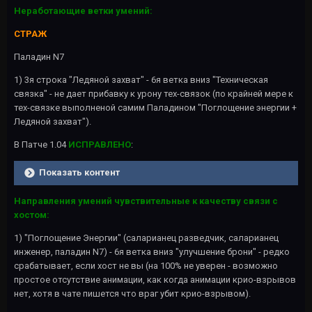
Неработающие ветки умений:
СТРАЖ
Паладин N7
1) 3я строка "Ледяной захват" - 6я ветка вниз "Техническая
связка" - не дает прибавку к урону тех-связок (по крайней мере к
тех-связке выполненой самим Паладином "Поглощение энергии +
Ледяной захват").
В Патче 1.04
ИСПРАВЛЕНО
:
Показать контент
Направления умений чувствительные к качеству связи с
хостом:
1) "Поглощение Энергии" (саларианец разведчик, саларианец
инженер, паладин N7) - 6я ветка вниз "улучшение брони" - редко
срабатывает, если хост не вы (на 100% не уверен - возможно
простое отсутствие анимации, как когда анимации крио-взрывов
нет, хотя в чате пишется что враг убит крио-взрывом).