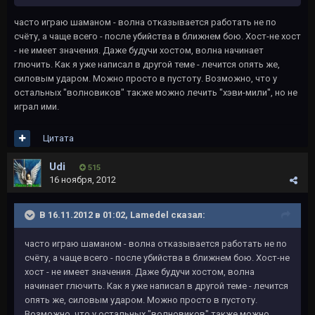
часто играю шаманом - волна отказывается работать не по
счёту, а чаще всего - после убийства в ближнем бою. Хост-не хост
- не имеет значения. Даже будучи хостом, волна начинает
глючить. Как я уже написал в другой теме - лечится опять же,
силовым ударом. Можно просто в пустоту. Возможно, что у
остальных "волновиков" также можно лечить "хэви-мили", но не
играл ими.
Цитата
Udi
515
16 ноября, 2012
В 16.11.2012 в 01:02, Lamedel сказал:
часто играю шаманом - волна отказывается работать не по
счёту, а чаще всего - после убийства в ближнем бою. Хост-не
хост - не имеет значения. Даже будучи хостом, волна
начинает глючить. Как я уже написал в другой теме - лечится
опять же, силовым ударом. Можно просто в пустоту.
Возможно, что у остальных "волновиков" также можно