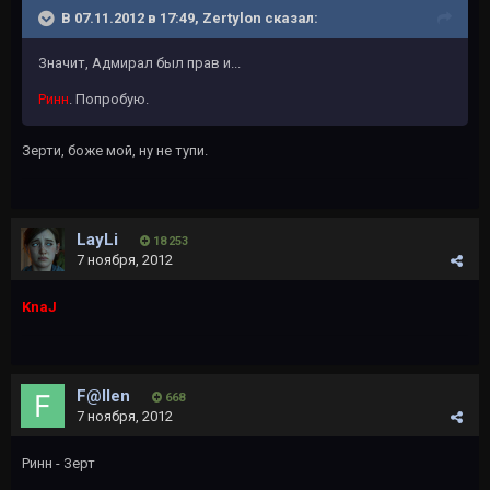
В 07.11.2012 в 17:49, Zertylon сказал:
Значит, Адмирал был прав и...
Ринн
. Попробую.
Зерти, боже мой, ну не тупи.
LayLi
18 253
7 ноября, 2012
KnaJ
F@llen
668
7 ноября, 2012
Ринн - Зерт