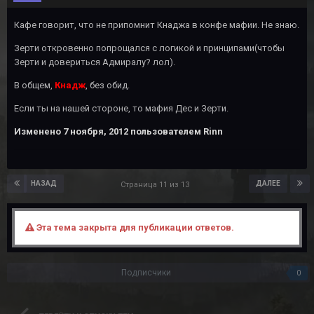
Кафе говорит, что не припомнит Кнаджа в конфе мафии. Не знаю.
Зерти откровенно попрощался с логикой и принципами(чтобы
Зерти и довериться Адмиралу? лол).
В общем,
Кнадж
, без обид.
Если ты на нашей стороне, то мафия Дес и Зерти.
Изменено
7 ноября, 2012
пользователем Rinn
НАЗАД
ДАЛЕЕ
Страница 11 из 13
Эта тема закрыта для публикации ответов.
Подписчики
0