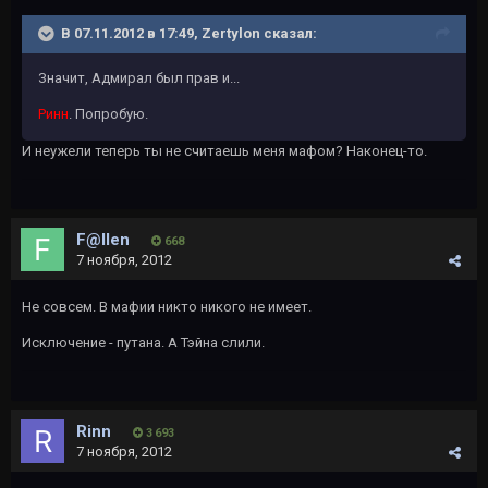
В 07.11.2012 в 17:49, Zertylon сказал:
Значит, Адмирал был прав и...
Ринн
. Попробую.
И неужели теперь ты не считаешь меня мафом? Наконец-то.
F@llen
668
7 ноября, 2012
Не совсем. В мафии никто никого не имеет.
Исключение - путана. А Тэйна слили.
Rinn
3 693
7 ноября, 2012