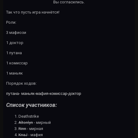
Вы согласились.
Так что пусть игра начнётся!
Роли:
3 мафиози
1 доктор
1 путана
1 комиссар
1 маньяк
Порядок ходов:
путана- маньяк-мафия-комиссар-доктор
Список участников:
Deathstrike
Altonlyn
- мирный
Rinn
- мирная
KnaJ
- мафия