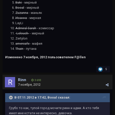
Baki
- мирный
Booal
- мирный
Zuzanna
- маньяк
Иоанна
- мирная
LayLi
Admiral Sarah
- комиссар
-Lelouch-
- мирный
Zertylon
amercafe
- мафия
Thain
- путана
Изменено
7 ноября, 2012
пользователем F@llen
5
Rinn
3 693
7 ноября, 2012
В 07.11.2012 в 17:42, Booal сказал:
Грубо то как, тупой город мочите ринн и адми. А кто тебя
имел мне кстати не интересно, девочка.