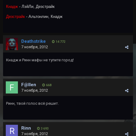
Кнадж
- ЛэйЛи, Дезстрайк
Дезстрайк
- Альтонлин, Кнадж
Deathstrike
14 772
7 ноября, 2012
Кнадж и Ринн мафы не тупите город!
F@llen
668
7 ноября, 2012
Ринн, твой голос всё решит.
Rinn
3 693
7 ноября, 2012