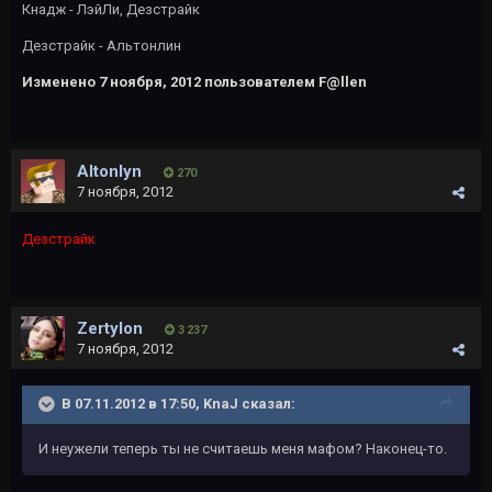
Кнадж - ЛэйЛи, Дезстрайк
Дезстрайк - Альтонлин
Изменено
7 ноября, 2012
пользователем F@llen
Altonlyn
270
7 ноября, 2012
Дезстрайк
Zertylon
3 237
7 ноября, 2012
В 07.11.2012 в 17:50, KnaJ сказал:
И неужели теперь ты не считаешь меня мафом? Наконец-то.