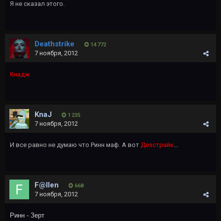
Я не сказал этого.
Deathstrike
14 772
7 ноября, 2012
Кнадж
KnaJ
1 235
7 ноября, 2012
И все равно не думаю что Ринн маф. А вот
Дезстрайк
...
F@llen
668
7 ноября, 2012
Ринн - Зерт