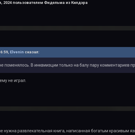
, 2024
пользователем Фидельма из Килдэра
16:59,
Elvenin
сказал:
 не поменялось. В инквиизции только на балу пару комментариев пр
ему не играл.
 мне нужна развлекательная книга, написанная богатым красивым яз