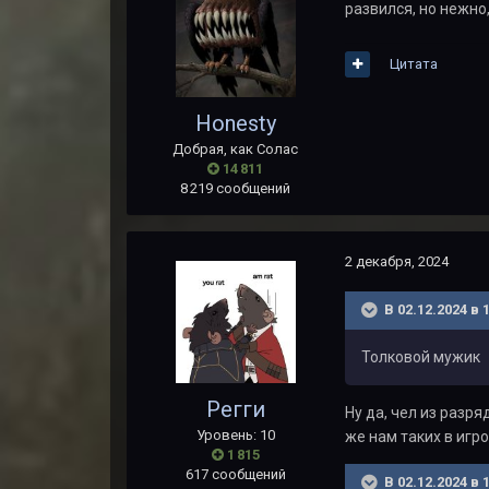
развился, но нежно,
Цитата
Honesty
Добрая, как Солас
14 811
8 219 сообщений
2 декабря, 2024
В 02.12.2024 в 
Толковой мужик
Регги
Ну да, чел из разря
Уровень: 10
же нам таких в игро
1 815
617 сообщений
В 02.12.2024 в 