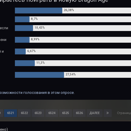
 если
мени
 и
озможности голосования в этом опросе.
Страниц
0
6521
6522
6523
6524
6525
6526
ДАЛЕЕ
ено)