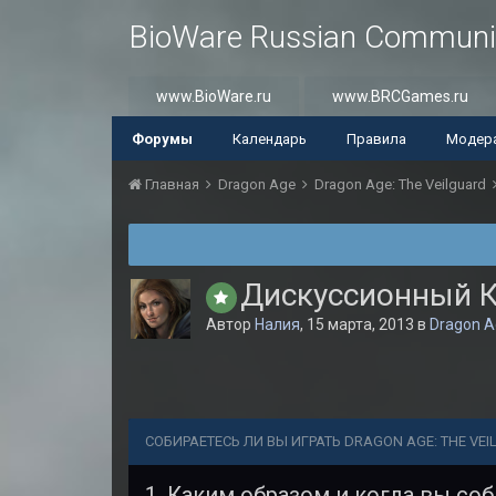
BioWare Russian Communi
www.BioWare.ru
www.BRCGames.ru
Форумы
Календарь
Правила
Модер
Главная
Dragon Age
Dragon Age: The Veilguard
Дискуссионный К
Автор
Налия
,
15 марта, 2013
в
Dragon A
СОБИРАЕТЕСЬ ЛИ ВЫ ИГРАТЬ DRAGON AGE: THE VE
1. Каким образом и когда вы со