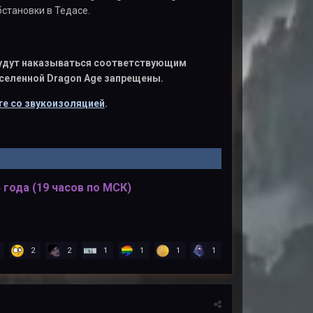
становки в Тедасе.
 будут наказываться соответствующим
вселенной Dragon Age запрещены.
е со звукоизоляцией
.
 года (19 часов по МСК)
2
2
1
1
1
1