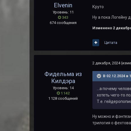
Elvenin
Круто
Уровень: 11
Ну а пока Логейну
343
674 сообщения
Изменено
2 декабря
Цитата
2 декабря, 2024
(изме
Фидельма из
В 02.12.2024 в 
Килдэра
Уровень: 14
...а почему чел
1 142
хотеть чего-то
по
1 128 сообщений
Т.е. гейдеропопи
Ну можно и фэнтези
трилогия о фехтова