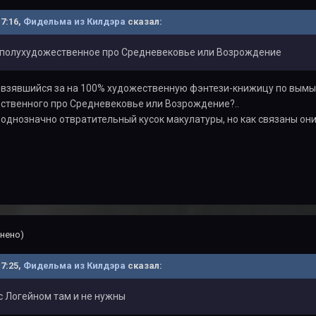
17:16,
Фидельма из Килдэра
сказал:
о полухудожественное про Средневековье или Возрождение
к, взявшийся за на 100% художественную фэнтези-книжицу по вым
ственного про Средневековье или Возрождение?..
 однозначно отвратительный кусок макулатуры, но как связаны он
нено)
17:25,
Фидельма из Килдэра
сказал:
с Логейном там и не нужны