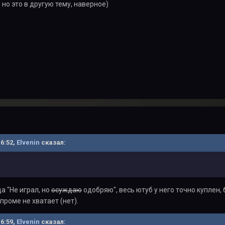
 но это в другую тему, наверное)
16:52,
Elvenin
сказал:
да "Не играл, но
осуждаю
одобряю", весь ютуб у него точно куплен, 
проме не хватает (нет).
16:59,
Elvenin
сказал: