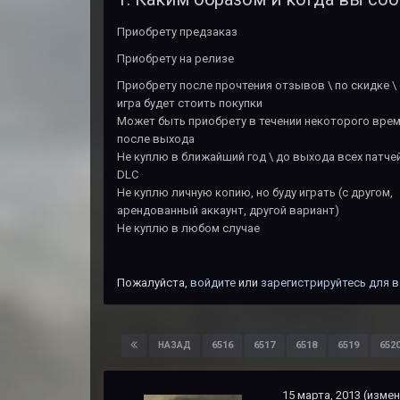
Приобрету предзаказ
Приобрету на релизе
Приобрету после прочтения отзывов \ по скидке \
игра будет стоить покупки
Может быть приобрету в течении некоторого вре
после выхода
Не куплю в ближайший год \ до выхода всех патчей
DLC
Не куплю личную копию, но буду играть (с другом,
арендованный аккаунт, другой вариант)
Не куплю в любом случае
Пожалуйста,
войдите
или
зарегистрируйтесь
для в
6516
6517
6518
6519
652
НАЗАД
15 марта, 2013
(измен