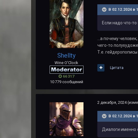
В 02.12.2024 в 
Если надо что-т
...а почему челове
чего-то
полу
художе
Т.е. гейдеропописы
Shellty
Wine O'Clock
Цитата
66 317
10 779 сообщений
2 декабря, 2024
(изме
В 02.12.2024 в 
Диалоги именно 