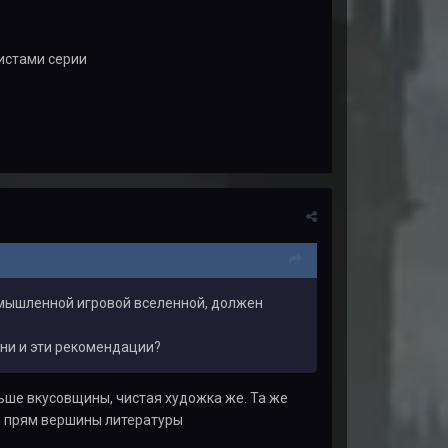
нистами серии
ымышленной игровой вселенной, должен
они и эти рекомендации?
льше вкусовщины, чистая художка же. Та же
ом прям вершины литературы