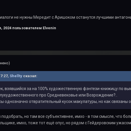
 диалоги не нужны Мередит с Аришоком останутся лучшими антаго
, 2024
пользователем Elvenin
нено)
17:27,
Shellty
сказал:
овек, взявшийся за на 100% художественную фэнтези-книжицу по в
лу
художественного про Средневековье или Возрождение?..
сы однозначно отвратительный кусок макулатуры, но как связаны 
 подобрать, но там все субъективнее, имхо - в том смысле, что бо
льщике, имхо, тоже тот ещё опус, но рядом с Гейдеровским ужас