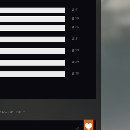
91
30
36
31
23
39
95
а 6521 из 6831