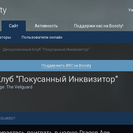
ty
Уж
Сайт
Активность
Поддержи нас на Boosty!
аторы
Пользователи онлайн
Дискуссионный Клуб "Покусанный Инквизитор"
Поддержать BRC на Boosty
луб "Покусанный Инквизитор"
ge: The Veilguard
ILGUARD?
бираетесь поиграть в новую Dragon Age