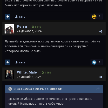
Видать настолько любим был, настолько всем не насрать на нее
было, что игрокам что разработчикам
Цитата
1
Регги
1 815
24 декабря, 2024
Лучше бы в давке никаких спутников кроме каноничных трёх не
вспоминали, тем самым не канонизирвали их рекрутинг,
которого могло не быть
Цитата
1
White_Male
4 761
24 декабря, 2024
В 24.12.2024 в 20:49,
bol
сказал:
Да мне ее убивать даже не хочется, она просто никакая,
эмоций 0 вызывает, пусть себе живет