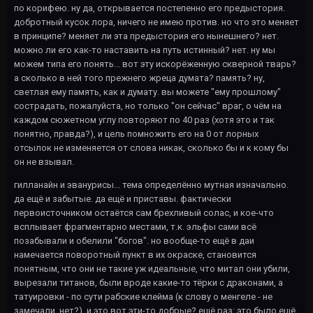
по корифею. ну да, открывается постепенно его предыстория.
добротный кусок лора, ничего не имею против. но что это меняет
в принципе? меняет ли эта предыстория его нынешнего? нет.
можно ли его как-то наставить на путь истинный? нет. ну мы
можем типа его понять... вот эту искорёженную скверной тварь?
а сколько в ней того прежнего жреца думата? память? ну,
светлая ему память, как и думату. вы можете "ему прошлому"
сострадать, пожалуйста, но только "он сейчас" враг, о чём на
каждом сюжетном углу повторяют по 40 раз (хотя это и так
понятно, правда?), и цель помножить его на 0 от лорных
отсылок не изменяется от слова никак, сколько бы и к кому бы
он не взывал.
гилланайн и эванурисы... тема определённо мутная изначально.
да ещё и забытые. да ещё и приставы. фактически
первоисточником остаётся сам брехливый солас, и кое-что
всплывает фрагментарно местами, т.к. эльфы сами всё
позабывали и обелили "богов". но вообще-то ещё в даи
намечается поворотный пункт в их окраске, становится
понятным, что они не такие уж идеальные, что митал они убили,
вырезали титанов, были вроде какие-то тёрки с драконами, а
татуировки - по сути рабские клейма (к слову о менгеле - не
замечали, нет?). и это вот эти-то добрые? ещё раз: это было ещё