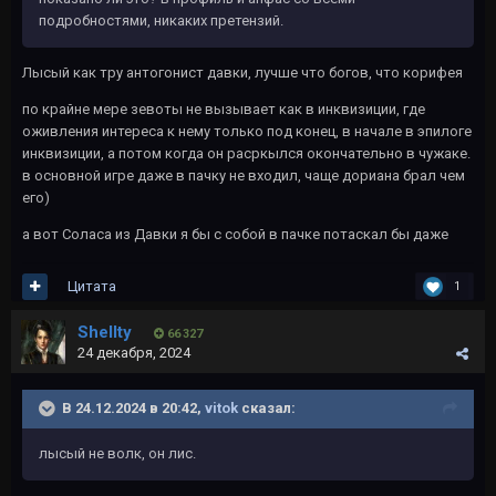
подробностями, никаких претензий.
Лысый как тру антогонист давки, лучше что богов, что корифея
по крайне мере зевоты не вызывает как в инквизиции, где
оживления интереса к нему только под конец, в начале в эпилоге
инквизиции, а потом когда он расркылся окончательно в чужаке.
в основной игре даже в пачку не входил, чаще дориана брал чем
его)
а вот Соласа из Давки я бы с собой в пачке потаскал бы даже
Цитата
1
Shellty
66 327
24 декабря, 2024
В 24.12.2024 в 20:42,
vitok
сказал:
лысый не волк, он лис.