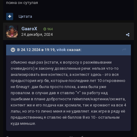
псина он сутулая
Цитата
GaaroX
964
24 декабря, 2024
В 24.12.2024 в 19:19,
vitok
сказал:
объясню ещё раз (кстати, к вопросу о разжёвывании
очевидного) и закончу дозволенные речи: нельзя что-то
анализировать вне контекста, а контекст здесь - это вся
предыстория игр бв, которые последние лет 10 откровенно
не блещут. даи была просто плоха, а меа была уже
провалом. в случае дав я ставлю "+" за работу над
ошибками в плане добротности геймплея/картинки/сюжета,
контент же и его подача как хромали, так и хромают на все 4
лапы, но это-то лично меня и не удивляет. как игре в ряду её
предшественниц я ставлю ей баллов 8 из 10 - остальным
куда меньше.