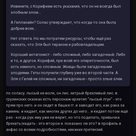
Извините, с Корифеем есть указания, что он не всегда был
злобным злом...
А Гилланайн? Солас утверждает, что когда-то она была
добрее всех...
Нет ответа. Но мы потратим ресурсы, чтобы ещё раз
сказать, что Эля был тираном и рабовладельцем.
Хороший антагонист - либо сложный, либо загадочный. Либо
и то, и другое. Корифей, при всей его опереточности, был
хоть немного, но сложным. Жнецы были загадочными
злодеями. Геты получили глубину уже во второй части. А
Эля с Галей ни сложные, ни загадочные - просто злые злеи.
по соласу. лысый не волк, он лис. хитрый брехливый лис. в
грузинских сказках есть персонаж-архетип "лысый лгун" - это
прям про него. и он сидит в башке гг. и заводит его, как рака за
камень. и кидает, как многих других до него... и кидает потом ещё
раз - когда рук ему уже не верит, но что поделать, привычка
брехать/кидать - это второе я. показано ли это? в профиль и
анфас со всеми подробностями, никаких претензий.