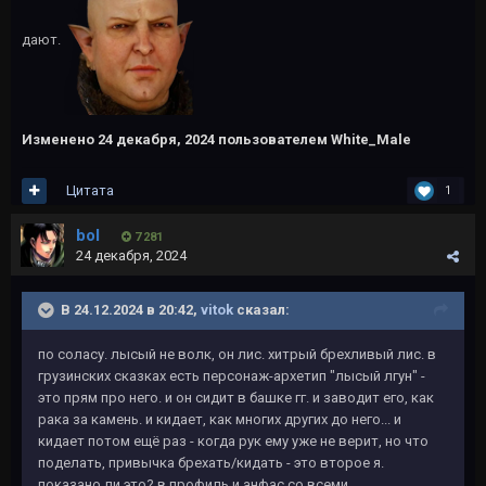
дают.
Изменено
24 декабря, 2024
пользователем White_Male
Цитата
1
bol
7 281
24 декабря, 2024
В 24.12.2024 в 20:42,
vitok
сказал:
по соласу. лысый не волк, он лис. хитрый брехливый лис. в
грузинских сказках есть персонаж-архетип "лысый лгун" -
это прям про него. и он сидит в башке гг. и заводит его, как
рака за камень. и кидает, как многих других до него... и
кидает потом ещё раз - когда рук ему уже не верит, но что
поделать, привычка брехать/кидать - это второе я.
показано ли это? в профиль и анфас со всеми