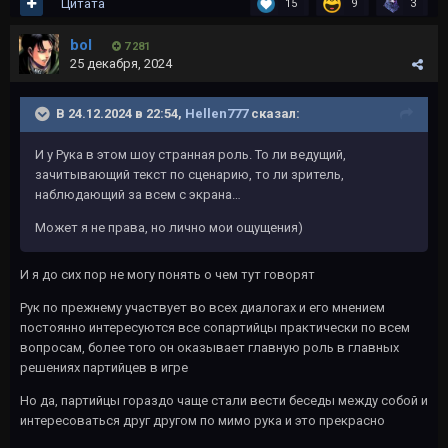
Цитата
15
9
3
bol
7 281
25 декабря, 2024
В 24.12.2024 в 22:54,
Hellen777
сказал:
И у Рука в этом шоу странная роль. То ли ведущий,
зачитывающий текст по сценарию, то ли зритель,
наблюдающий за всем с экрана…
Может я не права, но лично мои ощущения)
И я до сих пор не могу понять о чем тут говорят
Рук по прежнему участвует во всех диалогах и его мнением
постоянно интересуются все сопартийцы практически по всем
вопросам, более того он оказывает главную роль в главных
решениях партийцев в игре
Но да, партийцы гораздо чаще стали вести беседы между собой и
интересоваться друг другом по мимо рука и это прекрасно