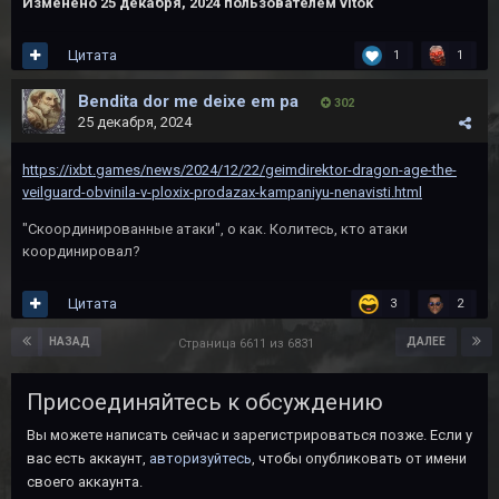
Изменено
25 декабря, 2024
пользователем vitok
Цитата
1
1
Bendita dor me deixe em pa
302
25 декабря, 2024
https://ixbt.games/news/2024/12/22/geimdirektor-dragon-age-the-
veilguard-obvinila-v-ploxix-prodazax-kampaniyu-nenavisti.html
"Скоординированные атаки", о как. Колитесь, кто атаки
координировал?
Цитата
3
2
НАЗАД
ДАЛЕЕ
Страница 6611 из 6831
Присоединяйтесь к обсуждению
Вы можете написать сейчас и зарегистрироваться позже. Если у
вас есть аккаунт,
авторизуйтесь
, чтобы опубликовать от имени
своего аккаунта.