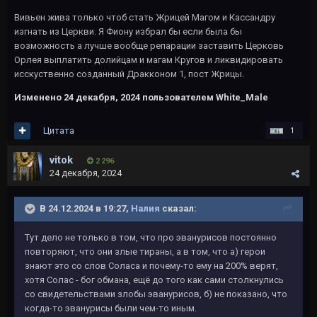
Вивьен жива только чтоб стать Жрицей Магом и Кассандру
изгнать из Церкви. Я Фиону избрал бы если была бы
возможность а лучше вообще репарации заставить Церковь
Орлея выплатить долийцам и магам Кругов и ликвидировать
исскуственно созданный Дракконом 1, пост Жрицы.
Изменено
24 декабря, 2024
пользователем White_Male
Цитата
1
vitok
2 296
24 декабря, 2024
В 24.12.2024 в 19:27,
Налия
сказал:
Тут дело не только в том, что про эванурисов постоянно
повторяют, что они злые тираны, а в том, что а) герои
знают это со слов Соласа и почему-то ему на 200% верят,
хотя Солас - бог обмана, ещё до того как сами столкнулись
со свидетельствами злобы эванурисов, б) не показано, что
когда-то эванурисы были чем-то иным.