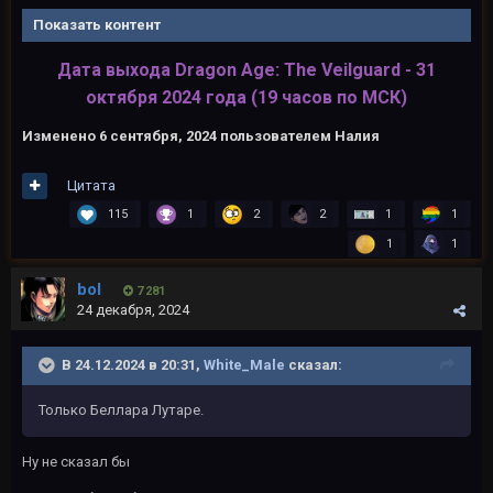
Показать контент
Дата выхода Dragon Age: The Veilguard - 31
октября 2024 года (19 часов по МСК)
Изменено
6 сентября, 2024
пользователем Налия
Цитата
115
1
2
2
1
1
1
1
bol
7 281
24 декабря, 2024
В 24.12.2024 в 20:31,
White_Male
сказал:
Только Беллара Лутаре.
Ну не сказал бы