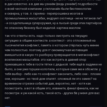
в даи известно. а в дав мы узнаём (ведь узнаём!) подробности
о всей честной компании: у гилланайн были биотехнологии
и скверна, у тов. л. гарняна - перепрошивка мозгов в
промышленных масштабах, андруил охотница - не на титанов ли?
- и создательница супероружия, ну а лысый среди этих партнёров
по опасному бизнесу был кидалой. картина маслом.
так что ответы есть. надо только смотреть на текущую
ситуацию в общем контексте. а контекст - это отложенный на
тысячелетия конфликт, память о котором стёрлась чуть менее
чем полностью. поэтому для гг сиюминутная мотивация
вмешаться в какую-то разборку превращается в мегаконфликт
вселенских масштабов. это как встрять в давний спор
приехавших к тебе в гости тётки с дядькой. тебя ещё в задумке не
было, а они уже горшки колотили, которые сами же и обожгли. у
тебя выбор - либо как-то конфликт закончить, либо они - плохие
они, хорошие - но твой дом спалят. сложный ли это замес? на
временном отрезке событий дав, вероятно, нет - хотя как
посмотреть. а вот в общем это, извините, финал финала, как ни
посмотри. и уж какой есть, такой есть - других бв у меня для вас
нет.