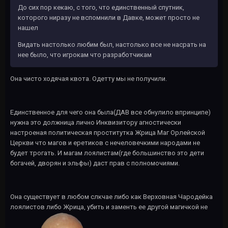
До сих пор кекаю, с того, что единственный спутник,
которого ниразу не вспомнили в Давке, может просто не
нашел
Видать настолько любим был, настолько все не насрать на
нее было, что игрокам что разработчикам
Она чисто ходячая квота. Одетту мы не получили.
Единственное для чего она была(ДАВ все обнулило впринципе)
нужна это должница лично Инквизитору агностически
настроеная политическая проститутка Жрица Маг Орлейской
Церкви что магов и еретиков с нечеловечкими народами не
будет трогать. И магам лоялистам(где большинство это дети
богачей, дворян и эльфы) даст прав с полномочиями.
Она существует в любом слкчае либо как Верховная Чародейка
лоялистов либо Жрица, убить и заменть ее другой магичкой не