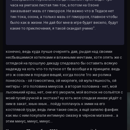
часа на унитазе листая тик-ток, а потом на Озоне
заказывает мазь от геморроя. Не важно что в Тедасе нет
тик-тока, озона, а только мазь от геморроя, главное чтобы
было как в жизни. Не дай бог мне в игре будет весело, будут
какие то приключения, я такой скандал учиню".
конечно, ведь куда лучше очернять дав, рыдая над своими
несбывшимися хотелками и влажными мечтами, хотя опять же с
оглядкой на прошлую декаду следовало бы оставить всякую
надежду на хоть что-то путное от бв вообще и в принципе. ведь
это ж совсем в порядке вещей, когда после 1го же ролика
понеслось - ой гомосятина, ой ниэрпеге, ой мультяшность, ой
ниггеры - это половина минусов. а вторая половина - нет, мой
лысенький краш, нет, они его уморили, мой волчок не сольётся с
моей пусей ручкой в экстазе? ну хоть моя сладкая инкви уйдёт с
ним в закат, хнык-хнык... пойду поплачусь к эмми на его
костлявой груди, ведь личи такие секси, а ещё запилю фанфик
как мы с ним покупали интимную смазку в чёрном магазине... а
этим минус, минус, минус...