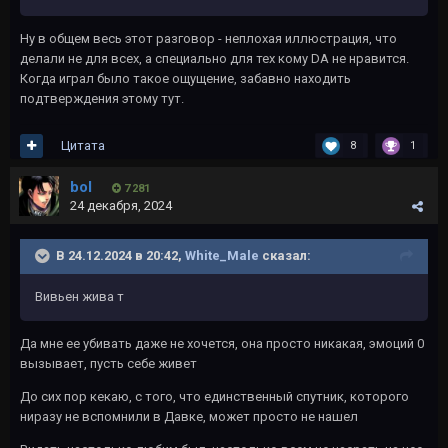
Ну в общем весь этот разговор - неплохая иллюстрация, что
делали не для всех, а специально для тех кому DA не нравится.
Когда играл было такое ощущение, забавно находить
подтверждения этому тут.
Цитата
8
1
bol
7 281
24 декабря, 2024
В 24.12.2024 в 20:42,
White_Male
сказал:
Вивьен жива т
Да мне ее убивать даже не хочется, она просто никакая, эмоций 0
вызывает, пусть себе живет
До сих пор кекаю, с того, что единственный спутник, которого
ниразу не вспомнили в Давке, может просто не нашел