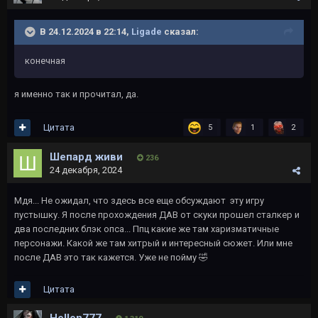
В 24.12.2024 в 22:14,
Ligade
сказал:
конечная
я именно так и прочитал, да.
Цитата
5
1
2
Шепард живи
236
24 декабря, 2024
Мдя... Не ожидал, что здесь все еще обсуждают эту игру
пустышку. Я после прохождения ДАВ от скуки прошел сталкер и
два последних блэк опса... Ппц какие же там харизматичные
персонажи. Какой же там хитрый и интересный сюжет. Или мне
после ДАВ это так кажется. Уже не пойму
🤣
Цитата