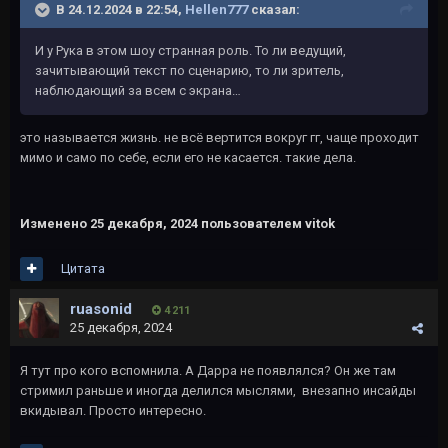
В 24.12.2024 в 22:54,
Hellen777
сказал:
И у Рука в этом шоу странная роль. То ли ведущий,
зачитывающий текст по сценарию, то ли зритель,
наблюдающий за всем с экрана…
это называется жизнь. не всё вертится вокруг гг, чаще проходит
мимо и само по себе, если его не касается. такие дела.
Изменено
25 декабря, 2024
пользователем vitok
Цитата
ruasonid
4 211
25 декабря, 2024
Я тут про кого вспомнила. А Дарра не появлялся? Он же там
стримил раньше и иногда делился мыслями, внезапно инсайды
вкидывал. Просто интересно.