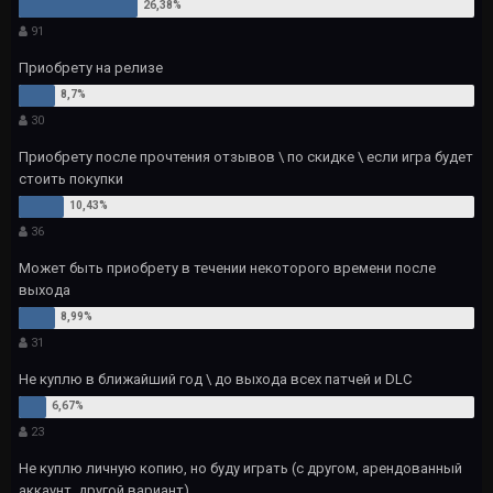
91
Приобрету на релизе
30
Приобрету после прочтения отзывов \ по скидке \ если игра будет
стоить покупки
36
Может быть приобрету в течении некоторого времени после
выхода
31
Не куплю в ближайший год \ до выхода всех патчей и DLC
23
Не куплю личную копию, но буду играть (с другом, арендованный
аккаунт, другой вариант)