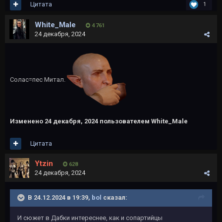
Цитата
1
White_Male
4 761
24 декабря, 2024
Солас=пес Митал.
Изменено
24 декабря, 2024
пользователем White_Male
Цитата
Ytzin
628
24 декабря, 2024
В 24.12.2024 в 19:39,
bol
сказал:
И сюжет в Дабки интереснее, как и сопартийцы