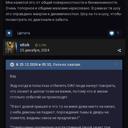
Мне кажется это от общей поверхностности и безжизненности.
Очень топорное и общими мазками нарисовано. В рамках тв шоу
это оправдано жанром и динамичностью. Шоу на то и шоу, чтобы
посмотреть по диагонали и забыть.
Цитата
1
vitok
2 296
25 декабря, 2024
В 25.12.2024 в 05:32,
Лелька
сказал:
Вау.
Жду когда в попытках отбелить DAV люди начнут говорить,
что сюжет в целом тоже не важен, потому что в жизни
столько событий не происходит.
"Я вот домой пришел и что то на меня дома никто не напал,
с неба демоны не падают, порождения тьмы в дверь не
ломятся, ведьмы секса не предлагают".
"Совершенно нормально когда главный герой сидит три