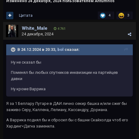
Изменено
24 декабря, 2024
пользователем Antumnos
Цитата
4
3
White_Male
4 761
24 декабря, 2024
В 24.12.2024 в 20:33,
bol
сказал:
Ну не сказал бы
Поменял бы любых спутников инквизиции на партийцев
давки
Ну кроме Варрика
Я за 1 Беллару Лутаре в ДАИ лично секир башка и/или сжег бы
заживо Серу, Каллена, Лелиану, Кассандру, Дориана.
А Варрика поднял бы и сбросил бы с башни Скайхолда чтоб его
Хардинг<Дагна заменила.