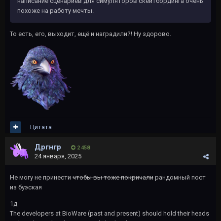
написание сценариев для симуляторов скейтбординга очень
похоже на работу мечты.
То есть, его, выходит, ещё и наградили?! Ну здорово.
Цитата
Дргнгр
2 458
24 января, 2025
Не могу не принести
чтобы вы тоже покричали
рандомный пост
из буэская
1д
The developers at BioWare (past and present) should hold their heads