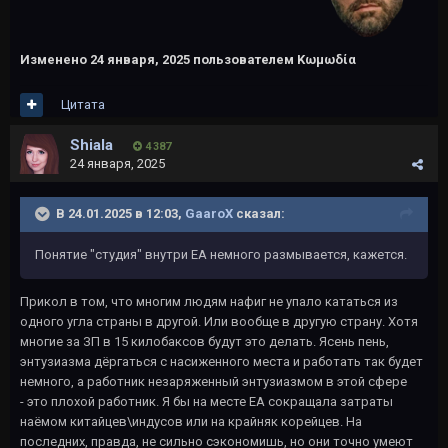
Изменено
24 января, 2025
пользователем Kωμωδία
Цитата
Shiala
4 387
24 января, 2025
В 24.01.2025 в 12:03,
GaaroX
сказал:
Понятие "студия" внутри ЕА немного размывается, кажется.
Прикол в том, что многим людям нафиг не упало кататься из
одного угла страны в другой. Или вообще в другую страну. Хотя
многие за ЗП в 15 килобаксов будут это делать. Ясень пень,
энтузиазма дёргаться с насиженного места и работать так будет
немного, а работник незаряженный энтузиазмом в этой сфере
- это плохой работник. Я бы на месте ЕА сокращала затраты
наёмом китайцев\индусов или на крайняк корейцев. На
последних, правда, не сильно сэкономишь, но они точно умеют