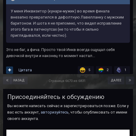
У меня Инквизитор (кунари-мужик) во время финала
внезапно превратился в дефолтную Лавелланку с мужским
баритоном. И шота я не припомню, что видел исправление
этого бага в патчноутсах (не то чтобы я сильно
приглядывался, если честно).
Это не баг, а фича. Просто твой Инкв всегда ощущал себя
девочкой внутри и наконец-то момент настал...
Цитата
5
2
1
НАЗАД
ДАЛЕЕ
Страница 6670 из 6831
Присоединяйтесь к обсуждению
Вы можете написать сейчас и зарегистрироваться позже. Если у
вас есть аккаунт,
авторизуйтесь
, чтобы опубликовать от имени
своего аккаунта.