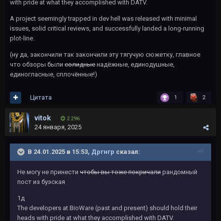
with pride at what they accomplished with DATV.
A project seemingly trapped in dev hell was released with minimal
issues, solid critical reviews, and successfully landed a long-running
plot-line.
(ну да, закончили так закончили эту тягучую сюжетку, главное
что обзоры были
солидные
надёжные, единодушные,
единогласные, сплочённые!)
Цитата
1
2
vitok
2 296
24 января, 2025
В 24.01.2025 в 15:53,
Дргнгр
сказал:
Не могу не принести
чтобы вы тоже покричали
рандомный
пост из буэская
1д
The developers at BioWare (past and present) should hold their
heads with pride at what they accomplished with DATV.