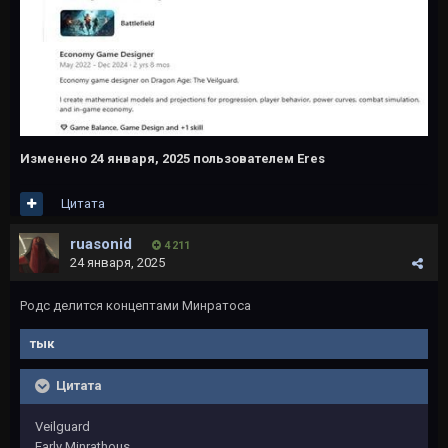
Изменено
24 января, 2025
пользователем Eres
Цитата
ruasonid
4 211
24 января, 2025
Родс делится концептами Минратоса
тык
Цитата
Veilguard
Early Minrathous