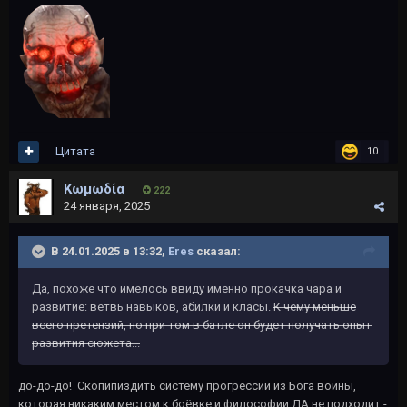
Цитата
10
Kωμωδία
222
24 января, 2025
В 24.01.2025 в 13:32,
Eres
сказал:
Да, похоже что имелось ввиду именно прокачка чара и
развитие: ветвь навыков, абилки и класы.
К чему меньше
всего претензий, но при том в батле он будет получать опыт
развития сюжета...
до-до-до! Скопипиздить систему прогрессии из Бога войны,
которая никаким местом к боёвке и философии ДА не подходит -