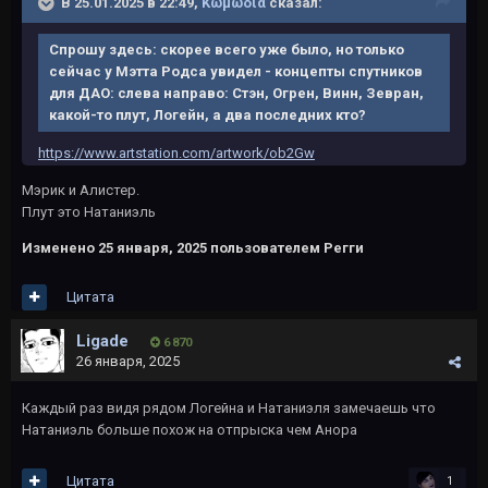
В 25.01.2025 в 22:49,
Kωμωδία
сказал:
Спрошу здесь: скорее всего уже было, но только
сейчас у Мэтта Родса увидел - концепты спутников
для ДАО: слева направо: Стэн, Огрен, Винн, Зевран,
какой-то плут, Логейн, а два последних кто?
https://www.artstation.com/artwork/ob2Gw
Мэрик и Алистер.
Плут это Натаниэль
Изменено
25 января, 2025
пользователем Регги
Цитата
Ligade
6 870
26 января, 2025
Каждый раз видя рядом Логейна и Натаниэля замечаешь что
Натаниэль больше похож на отпрыска чем Анора
Цитата
1