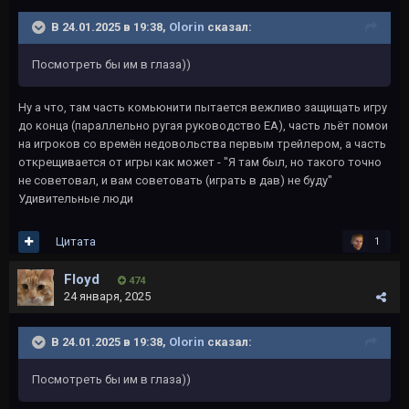
В 24.01.2025 в 19:38,
Olorin
сказал:
Посмотреть бы им в глаза))
Ну а что, там часть комьюнити пытается вежливо защищать игру
до конца (параллельно ругая руководство ЕА), часть льёт помои
на игроков со времён недовольства первым трейлером, а часть
открещивается от игры как может - "Я там был, но такого точно
не советовал, и вам советовать (играть в дав) не буду"
Удивительные люди
Цитата
1
Floyd
474
24 января, 2025
В 24.01.2025 в 19:38,
Olorin
сказал:
Посмотреть бы им в глаза))