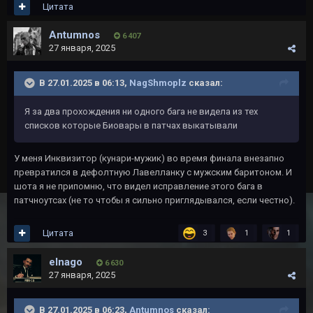
Цитата
Antumnos
6 407
27 января, 2025
В 27.01.2025 в 06:13,
NagShmoplz
сказал:
Я за два прохождения ни одного бага не видела из тех
списков которые Биовары в патчах выкатывали
У меня Инквизитор (кунари-мужик) во время финала внезапно
превратился в дефолтную Лавелланку с мужским баритоном. И
шота я не припомню, что видел исправление этого бага в
патчноутсах (не то чтобы я сильно приглядывался, если честно).
Цитата
3
1
1
elnago
6 630
27 января, 2025
В 27.01.2025 в 06:23,
Antumnos
сказал: