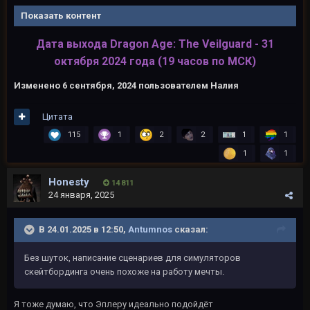
Показать контент
Дата выхода Dragon Age: The Veilguard - 31
октября 2024 года (19 часов по МСК)
Изменено
6 сентября, 2024
пользователем Налия
Цитата
115
1
2
2
1
1
1
1
Honesty
14 811
24 января, 2025
В 24.01.2025 в 12:50,
Antumnos
сказал:
Без шуток, написание сценариев для симуляторов
скейтбординга очень похоже на работу мечты.
Я тоже думаю, что Эплеру идеально подойдёт