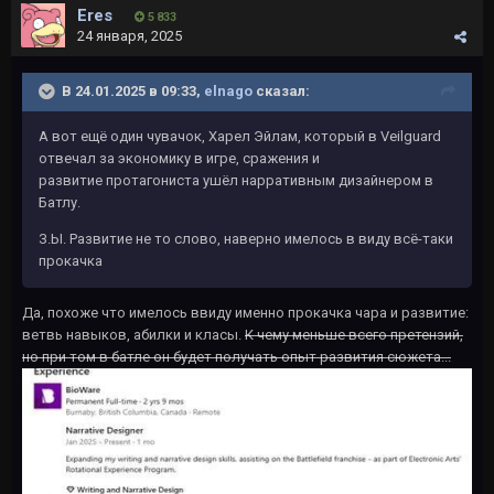
Eres
5 833
24 января, 2025
В 24.01.2025 в 09:33,
elnago
сказал:
А вот ещё один чувачок, Харел Эйлам, который в Veilguard
отвечал за экономику в игре, сражения и
развитие протагониста ушёл нарративным дизайнером в
Батлу.
З.Ы. Развитие не то слово, наверно имелось в виду всё-таки
прокачка
Да, похоже что имелось ввиду именно прокачка чара и развитие:
ветвь навыков, абилки и класы.
К чему меньше всего претензий,
но при том в батле он будет получать опыт развития сюжета...