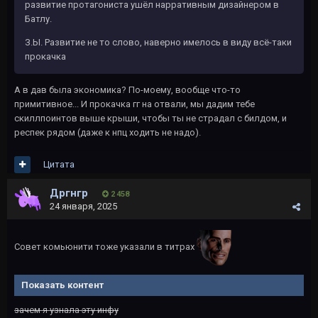
развитие протагониста ушёл нарративным дизайнером в
Батлу.
З.Ы. Развитие не то слово, наверно имелось в виду всё-таки
прокачка
А в дав была экономика? По-моему, вообще что-то
примитивное... И прокачка гг на отвали, мы дадим тебе
скиллпоинтов выше крыши, чтобы ты не страдал с билдом, и
респек рядом (даже к нпц ходить не надо).
Цитата
Дргнгр
2 458
24 января, 2025
Совет комьюнити тоже указали в титрах
Показать контент
зачем я узнала эту инфу