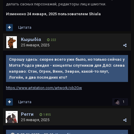
делать сасных персонажей, редакторы лиц и шмотки.
Изменено
24 января, 2025
пользователем Shiala
Цитата
Kωμωδία
222
25 января, 2025
Спрошу здесь: скорее всего уже было, но только сейчас у
Мэтта Родса увидел - концепты спутников для ДАО: слева
направо: Стэн, Огрен, Винн, Зевран, какой-то плут,
Логейн, а два последних кто?
https://www.artstation.com/artwork/ob2Gw
Цитата
1
Регги
1 815
25 января, 2025