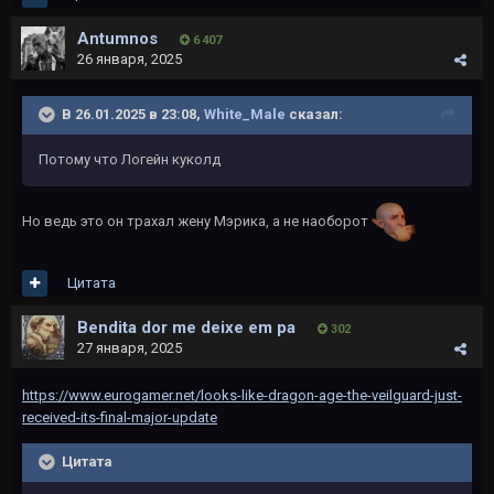
Antumnos
6 407
26 января, 2025
В 26.01.2025 в 23:08,
White_Male
сказал:
Потому что Логейн куколд
Но ведь это он трахал жену Мэрика, а не наоборот
Цитата
Bendita dor me deixe em pa
302
27 января, 2025
https://www.eurogamer.net/looks-like-dragon-age-the-veilguard-just-
received-its-final-major-update
Цитата