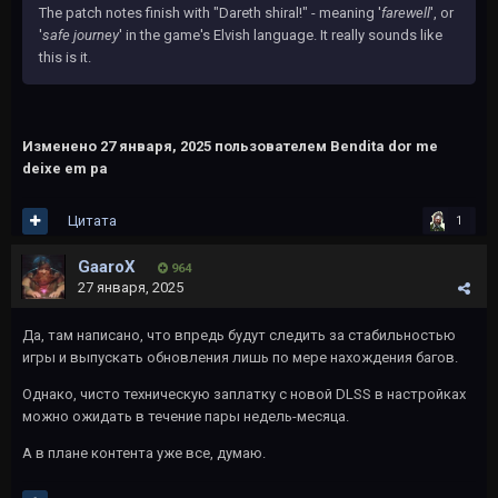
The patch notes finish with "Dareth shiral!" - meaning '
farewell
', or
'
safe journey
' in the game's Elvish language. It really sounds like
this is it.
Изменено
27 января, 2025
пользователем Bendita dor me
deixe em pa
Цитата
1
GaaroX
964
27 января, 2025
Да, там написано, что впредь будут следить за стабильностью
игры и выпускать обновления лишь по мере нахождения багов.
Однако, чисто техническую заплатку с новой DLSS в настройках
можно ожидать в течение пары недель-месяца.
А в плане контента уже все, думаю.