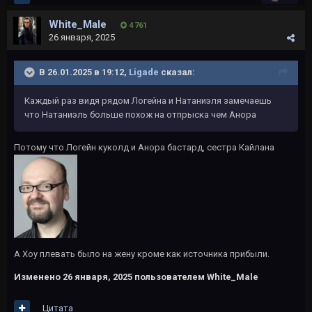
White_Male
4 761
26 января, 2025
В 26.01.2025 в 19:12,
Ligade
сказал:
Каждый раз видя рядом Логейна и Натаниэля замечаешь
что Натаниэль больше похож на отпрыска чем Анора
Потому что Логейн куколд и Анора бастард, сестра Кайлана
А Хоу плевать было на жену кроме как источника прибыли.
Изменено
26 января, 2025
пользователем White_Male
Цитата