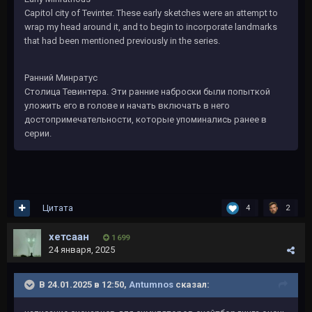
Capitol city of Tevinter. These early sketches were an attempt to
wrap my head around it, and to begin to incorporate landmarks
that had been mentioned previously in the series.
Ранний Минратус
Столица Тевинтера. Эти ранние наброски были попыткой
уложить его в голове и начать включать в него
достопримечательности, которые упоминались ранее в
серии.
Цитата
4
2
хетсаан
1 699
24 января, 2025
В 24.01.2025 в 12:50,
Antumnos
сказал: