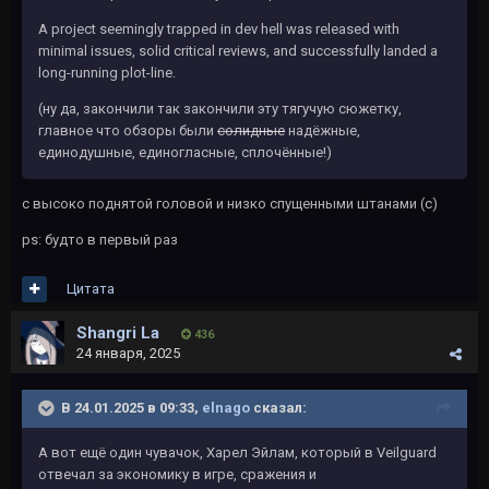
A project seemingly trapped in dev hell was released with
minimal issues, solid critical reviews, and successfully landed a
long-running plot-line.
(ну да, закончили так закончили эту тягучую сюжетку,
главное что обзоры были
солидные
надёжные,
единодушные, единогласные, сплочённые!)
с высоко поднятой головой и низко спущенными штанами (с)
ps: будто в первый раз
Цитата
Shangri La
436
24 января, 2025
В 24.01.2025 в 09:33,
elnago
сказал:
А вот ещё один чувачок, Харел Эйлам, который в Veilguard
отвечал за экономику в игре, сражения и