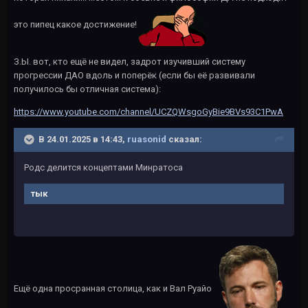
это пипец какое достижение!
З.Ы. вот, кто ещё не видел, задрот изучивший систему
прогрессии ДАО вдоль и поперёк (если бы её развивали
получилось бы отличная система):
https://www.youtube.com/channel/UCZQWsgoGyBie9BVs93C1PwA
В 24.01.2025 в 14:43,
ruasonid
сказал:
Родс делится концептами Минратоса
тык
Ещё одна просранная столица, как и Вал Руайо