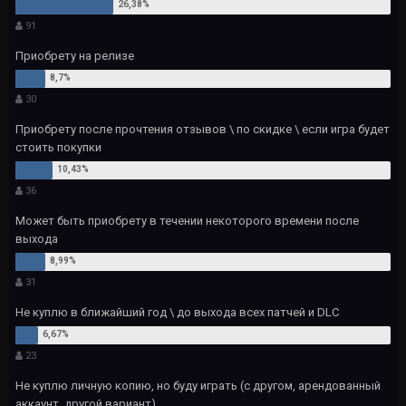
91
Приобрету на релизе
30
Приобрету после прочтения отзывов \ по скидке \ если игра будет
стоить покупки
36
Может быть приобрету в течении некоторого времени после
выхода
31
Не куплю в ближайший год \ до выхода всех патчей и DLC
23
Не куплю личную копию, но буду играть (с другом, арендованный
аккаунт, другой вариант)