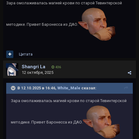
Зара омолаживалась магией крови по старой Тевинтерской
методике. Привет Баронесса из ДАО.
Цитата
Shangri La
436
12 октября, 2025
В 12.10.2025 в 16:46,
White_Male
сказал:
Зара омолаживалась магией крови по старой Тевинтерской
методике. Привет Баронесса из ДАО.