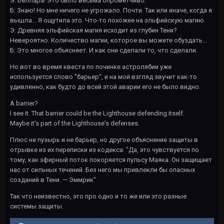
Э: Беллара! Это было весьма опрометчиво.
Б: Знаю! Но мне ничего не угрожало. Почти. Так или иначе, когда я
вышла... Я ощутила это. Что-то похожее на эльфийскую магию.
Э: Древняя эльфийская магия исходит из глубин Тени?
Невероятно. Количество магии, которое вы можете обуздать...
Б: Это многое объясняет. И как они сделали то, что сделали.
Но вот во время квеста по починке астролябии уже
используется слово "барьер", и на мой взгляд звучит как-то
удивленно, как будто до всей этой аварии его не было видно.
A barrier?
I see it. That barrier could be the Lighthouse defending itself.
Maybe it's part of the Lighthouse's defenses.
Плюс не пузырь и не барьер, но другое объяснение защиты в
отрывке из их переписки из кодекса: "Да, это чувствуется по
тому, как эфирный поток покоряется пульсу Маяка. Он защищает
нас от сильных течений. Без него мы привлекли бы опасных
созданий в Тени. — Эммрик"
Так что неизвестно, это про одно и то же или это разные
системы защиты.