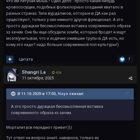
что им летучая мышь? Одно дело - просто какие-нибудь
кровососущие, подобных фольклорных созданий хватало в
разных странах. Типа вурдалаков, которые в ДА как раз
существуют, только у них немного другой функционал. А это
просто дурацкая бессмысленная вставка современного образа
хз зачем. Они бы еще обсудили зомби, которые бродят и ищут
мозги(учитывая, что и ходячие ожившие трупы в ДА есть, но
кому это надо? надо больше современной поп-культуры!)
Цитата
7
Shangri La
436
11 октября, 2025
В 11.10.2025 в 17:03,
Naya
сказал:
А это просто дурацкая бессмысленная вставка
современного образа хз зачем.
Морталитаси передают привет)))
Тут ответ на вопрос знает, наверное, только их