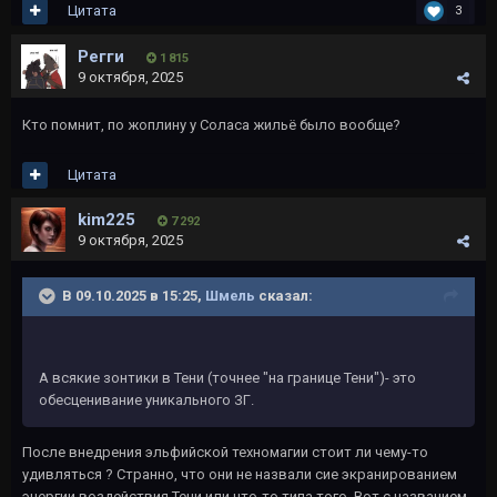
Цитата
3
Регги
1 815
9 октября, 2025
Кто помнит, по жоплину у Соласа жильё было вообще?
Цитата
kim225
7 292
9 октября, 2025
В 09.10.2025 в 15:25,
Шмель
сказал:
А всякие зонтики в Тени (точнее "на границе Тени")- это
обесценивание уникального ЗГ.
После внедрения эльфийской техномагии стоит ли чему-то
удивляться ? Странно, что они не назвали сие экранированием
энергии воздействия Тени или что-то типа того. Вот с названием