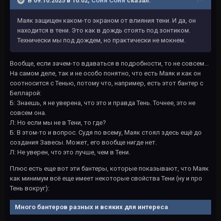
В 09.10.2025 в 10:02,
Соня Соня
сказал:
Маяк защищен каком-то экраном от влияния тени. И да, он
находится в тени. Это как в дождь стоять под зонтиком.
Технически мы под дождем, но практически не мокнем.
Вообще, если зачем-то вдаваться в подробности, то не совсем...
На самом деле, так и не особо понятно, что есть Маяк и как он
соотносится с Тенью, потому что, например, есть этот бантер с
Белларой:
Б: Знаешь, я не уверена, что это и правда Тень. Точнее, это не
совсем она.
Л: Но если мы не в Тени, то где?
Б: В этом-то и вопрос. Судя по всему, Маяк стоял здесь ещё до
создания Завесы. Может, его вообще нигде нет.
Л: Не уверен, что это лучше, чем в Тени.
Плюс есть еще вот эти бантеры, которые показывают, что Маяк
как минимум всё еще имеет некоторые свойства Тени (ну и про
Тень вокруг):
Много бантеров разных и всяких для интереса