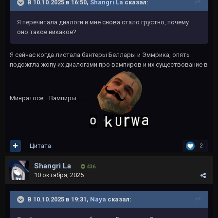
В 10.10.2025 в 16:50,
Shangri La
сказал:
Я перечитала диалоги и мне снова стало грустно, почему
оно такое никакое?
Я сейчас когда листала бантеры Беллары и Эммрика, опять
подожгла жопу их диалогами про вампиров и их существование в
Минратосе... Вампиры........
Цитата
2
Shangri La
436
10 октября, 2025
В 10.10.2025 в 19:31,
Naya
сказал: