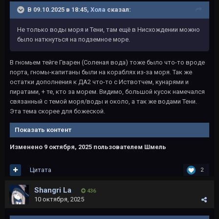
В 09.10.2025 в 18:45,
Хола
сказал:
Не только воды моря и Тени, там ещё в Нисхождении можно
было наткнуться на подземное море.
В гномьем тейге Гварен (Соленая вода) тоже было что-то вроде
порта, гномы-капитаны были на кораблях из-за моря. Так же
остатки дополнения к ДА2 что-то с Иствотчем, кунарями и
пиратами, + те, кто за морем. Видимо, большой кусок намечался
связанный с темой моря/воды и около, а так же водами Тени.
Эта тема скорее для божеской.
Показать контент
Изменено
9 октября, 2025
пользователем Шмель
Цитата
2
Shangri La
436
10 октября, 2025