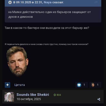
В 09.10.2025 в 22:31,
Naya
сказал:
на Маяке действительно один из барьеров защищает от
духов и демонов
Там в каком-то бантере они выходили за этот барьер же?
Я перечитала диалоги и мне снова стало грустно, почему оно такое никакое?
Цитата
1
1
Sounds like Shekiri
804
10 октября, 2025