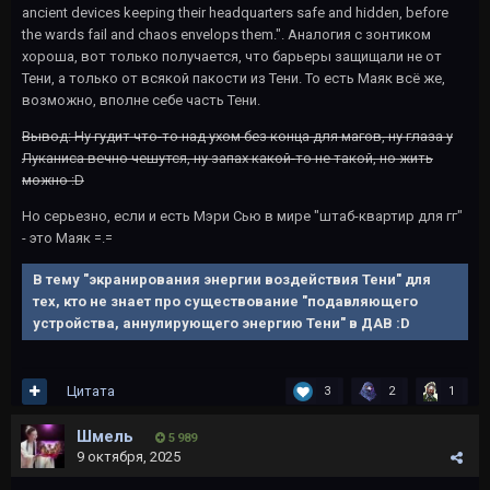
ancient devices keeping their headquarters safe and hidden, before
the wards fail and chaos envelops them.". Аналогия с зонтиком
хороша, вот только получается, что барьеры защищали не от
Тени, а только от всякой пакости из Тени. То есть Маяк всё же,
возможно, вполне себе часть Тени.
Вывод: Ну гудит что-то над ухом без конца для магов, ну глаза у
Луканиса вечно чешутся, ну запах какой-то не такой, но жить
можно
:D
Но серьезно, если и есть Мэри Сью в мире "штаб-квартир для гг"
- это Маяк =.=
В тему "экранирования энергии воздействия Тени" для
тех, кто не знает про существование "подавляющего
устройства, аннулирующего энергию Тени" в ДАВ
:D
Цитата
3
2
1
Шмель
5 989
9 октября, 2025