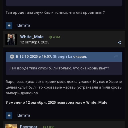
Там вроде типа слухи были только, что она кровь пьет?
Цитата
White_Male
4 761
12 октября, 2025
В 12.10.2025 в 16:57,
Shangri La
сказал:
Там вроде типа слухи были только, что она кровь пьет?
Баронесса купалась в крови молодых служанок. И у нас в Хэвене
целый культ был что кровавые жертвы устраивали и пили кровь
выверн-драконов.
Изменено
12 октября, 2025
пользователем White_Male
Цитата
Easmear
1 800