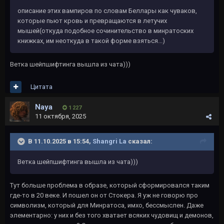
описание этих вампиров по словам Беллары как чуваков,
которые пьют кровь и превращаются в летучих
мышей(откуда подобное сочинительство в минратоских
книжках, им неоткуда в такой форме взяться...)
Ветка шейпшифтинга вышла из чата)))
Цитата
Naya
1 227
11 октября, 2025
В 11.10.2025 в 15:54,
Shangri La
сказал:
Ветка шейпшифтинга вышла из чата)))
Тут больше проблема в образе, который сформировался таким
где-то в 20 веке. И пошел он от Стокера. Я уж не говорю про
символизм, который для Минратоса, имхо, бессмыслен. Даже
элементарно: у них и без того хватает всяких чудовищ и демонов,