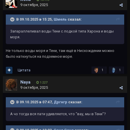
9 октября, 2025
В 09.10.2025 в 15:25,
Шмель
сказал:
Запараллеливал воды Тени с лодкой типа Харона и воды
моря.
Не только воды моря и Тени, там ещё в Нисхождении можно
было наткнуться на подземное море.
Цитата
1
1
Naya
1 227
9 октября, 2025
В 09.10.2025 в 07:47,
Дргнгр
сказал:
А чо тогда вся пати удивляется, что "вау, мы в Тени"?