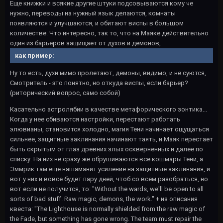
Еще книжки и всякие другие штуки подсовываются кому че
нужно, переводы на нужный язык делаются, комнаты
появляются и улучшаются, и обитают виспы в большом
количестве. Что интересно, так то, что на Маяке действительно
один из барьеров защищает от духов и демонов,
как пример:
Ну то есть, духи мимо пролетают, демоны, видимо, и не суются,
Смотритель - это понятно, но откуда виспы, если барьер?
(риторический вопрос, само собой)
Касательно астролябии в качестве метафорического зонтика...
Когда у нее сбиваются настройки, перестают работать
элювианы, становится холодно, магия Тени начинает ощущаться
сильнее, защитные заклинания начинают таять, и Маяк перестает
быть скрытым от глаз древних злых оскверненных и далее по
списку. На них не сразу же обрушиваются все кошмары Тени, а
Эммрик там еще нашаманит усиление на защитные заклинания, и
вот у них и вовсе будет пару дней, чтоб со всем разобраться, но
вот если не получится, то: "Without the wards, we'll be open to all
sorts of bad stuff. Raw magic, demons, the work." + из описания
квеста: "The Lighthouse is normally shielded from the raw magic of
the Fade, but something has gone wrong. The team must repair the