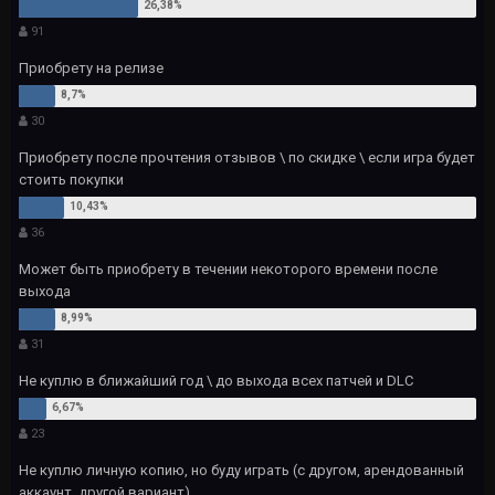
91
Приобрету на релизе
30
Приобрету после прочтения отзывов \ по скидке \ если игра будет
стоить покупки
36
Может быть приобрету в течении некоторого времени после
выхода
31
Не куплю в ближайший год \ до выхода всех патчей и DLC
23
Не куплю личную копию, но буду играть (с другом, арендованный
аккаунт, другой вариант)