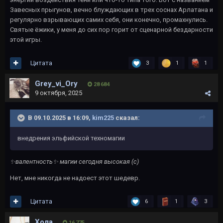
Завесных прыгунов, вечно блуждающих в трех соснах Арлатана и
регулярно взрывающих самих себя, они конечно, промахнулись.
Святые ёжики, у меня до сих пор горит от сценарной бездарности
этой игры.
Цитата
3
1
1
Grey_vi_Ory
28 684
9 октября, 2025
В 09.10.2025 в 16:09,
kim225
сказал:
внедрения эльфийской техномагии
✨
️валентность
✨
️ магии сегодня высокая (с)
Нет, мне никогда не надоест этот шедевр.
Цитата
6
1
3
Хола
16 775