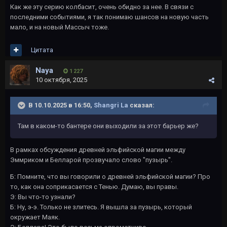
Как же эту серию колбасит, очень обидно за нее. В связи с
последними событиями, я так понимаю шансов на новую часть
мало, и на новый Массыч тоже.
Цитата
Naya
1 227
10 октября, 2025
В 10.10.2025 в 16:50,
Shangri La
сказал:
Там в каком-то бантере они выходили за этот барьер же?
В рамках обсуждения древней эльфийской магии между
Эммриком и Белларой прозвучало слово "пузырь".
Б: Помните, что вы говорили о древней эльфийской магии? Про
то, как она соприкасается с Тенью. Думаю, вы правы.
Э: Вы что-то узнали?
Б: Ну, э-э. Только не злитесь. Я вышла за пузырь, который
окружает Маяк.