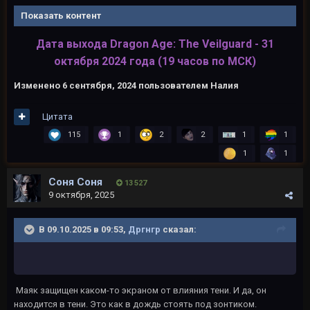
Показать контент
Дата выхода Dragon Age: The Veilguard - 31
октября 2024 года (19 часов по МСК)
Изменено
6 сентября, 2024
пользователем Налия
Цитата
115
1
2
2
1
1
1
1
Соня Соня
13 527
9 октября, 2025
В 09.10.2025 в 09:53,
Дргнгр
сказал:
Маяк защищен каком-то экраном от влияния тени. И да, он
находится в тени. Это как в дождь стоять под зонтиком.