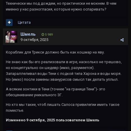
Технически мы под дождем, но практически не мокнем. В чем
именно у нас разногласия, которые нужно оспаривать?
Цитата
Шмель
5 989
9 октября, 2025
Кораблик для Трикси должно быть как кошмар на яву.
Не знаю как бы его реализовали в игре, насколько не трешово,
но концептуально он шедевр (имхо, разумеется).
Запараллеливал воды Тени с лодкой типа Харона и воды моря.
Но (имхо) после замены эванурисов смысл так делать уплыл.
А всякие зонтики в Тени (точнее "на границе Тени")- это
обесценивание уникального ЗГ.
Но кто мы такие, чтоб лишать Салоса привилегии иметь такое
поместье.
Изменено
9 октября, 2025
пользователем Шмель