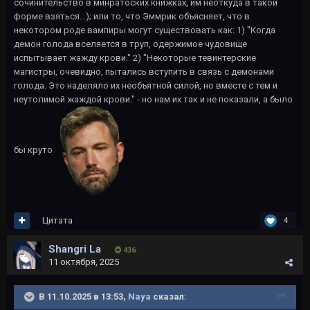
сочинительство в минратоских книжках, им неоткуда в такой
форме взяться...); или то, что Эммрик объясняет, что в
некотором роде вампиры могут существовать как: 1) "Когда
демон голода вселяется в труп, одержимое чудовище
испытывает жажду крови." 2) "Некоторые тевинтерские
магистры, очевидно, пытались вступить в связь с демонами
голода. Это наделяло их необъятной силой, но вместе с тем и
неутолимой жаждой крови." - но нам их так и не показали, а было
бы круто
Цитата
4
Shangri La
436
11 октября, 2025
В 11.10.2025 в 13:53,
Naya
сказал: