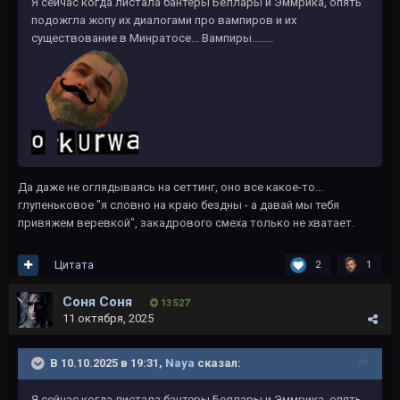
Я сейчас когда листала бантеры Беллары и Эммрика, опять
подожгла жопу их диалогами про вампиров и их
существование в Минратосе... Вампиры........
Да даже не оглядываясь на сеттинг, оно все какое-то...
глупеньковое "я словно на краю бездны - а давай мы тебя
привяжем веревкой", закадрового смеха только не хватает.
Цитата
2
1
Соня Соня
13 527
11 октября, 2025
В 10.10.2025 в 19:31,
Naya
сказал:
Я сейчас когда листала бантеры Беллары и Эммрика, опять