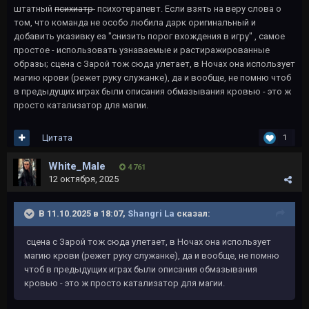
штатный
психиатр
психотерапевт. Если взять на веру слова о
том, что команда не особо любила дарк оригинальный и
добавить указивку еа "снизить порог вхождения в игру" , самое
простое - использовать узнаваемые и растиражированные
образы; сцена с Зарой тож сюда улетает, в Ночах она использует
магию крови (режет руку служанке), да и вообще, не помню чтоб
в предыдущих играх были описания обмазывания кровью - это ж
просто катализатор для магии.
Цитата
1
White_Male
4 761
12 октября, 2025
В 11.10.2025 в 18:07,
Shangri La
сказал:
сцена с Зарой тож сюда улетает, в Ночах она использует
магию крови (режет руку служанке), да и вообще, не помню
чтоб в предыдущих играх были описания обмазывания
кровью - это ж просто катализатор для магии.