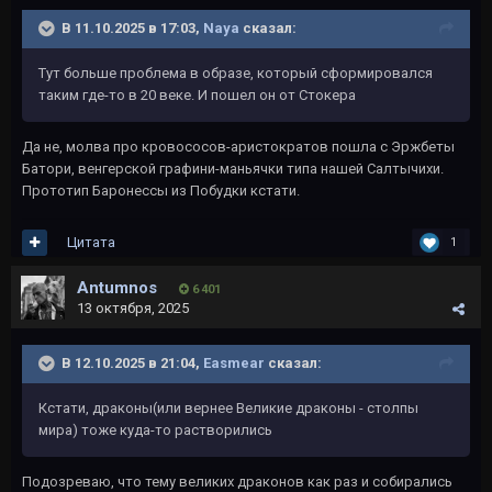
В 11.10.2025 в 17:03,
Naya
сказал:
Тут больше проблема в образе, который сформировался
таким где-то в 20 веке. И пошел он от Стокера
Да не, молва про кровососов-аристократов пошла с Эржбеты
Батори, венгерской графини-маньячки типа нашей Салтычихи.
Прототип Баронессы из Побудки кстати.
Цитата
1
Antumnos
6 401
13 октября, 2025
В 12.10.2025 в 21:04,
Easmear
сказал:
Кстати, драконы(или вернее Великие драконы - столпы
мира) тоже куда-то растворились
Подозреваю, что тему великих драконов как раз и собирались