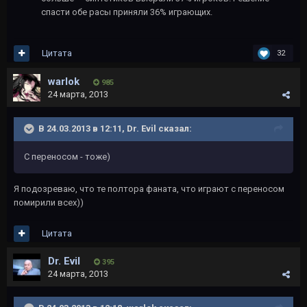
спасти обе расы приняли 36% играющих.
Цитата
32
warlok
985
24 марта, 2013
В 24.03.2013 в 12:11, Dr. Evil сказал:
С переносом - тоже)
Я подозреваю, что те полтора фаната, что играют с переносом
помирили всех))
Цитата
Dr. Evil
395
24 марта, 2013