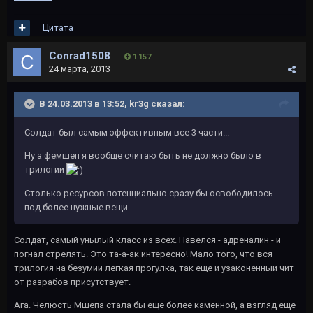
Цитата
Conrad1508
1 157
24 марта, 2013
В 24.03.2013 в 13:52, kr3g сказал:
Солдат был самым эффективным все 3 части...
Ну а фемшеп я вообще считаю быть не должно было в
трилогии
Столько ресурсов потенциально сразу бы освободилось
под более нужные вещи.
Солдат, самый унылый класс из всех. Навелся - адреналин - и
погнал стрелять. Это та-а-ак интересно! Мало того, что вся
трилогия на безумии легкая прогулка, так еще и узаконенный чит
от разрабов присутствует.
Ага. Челюсть Мшепа стала бы еще более каменной, а взгляд еще