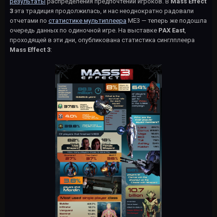
результаты
распределения предпочтений игроков. В
Mass Effect
3
эта традиция продолжилась, и нас неоднократно радовали
отчетами по
статистике мультиплеера
МЕ3 — теперь же подошла
очередь данных по одиночной игре. На выставке
PAX East
,
проходящей в эти дни, опубликована статистика синглплеера
Mass Effect 3
: