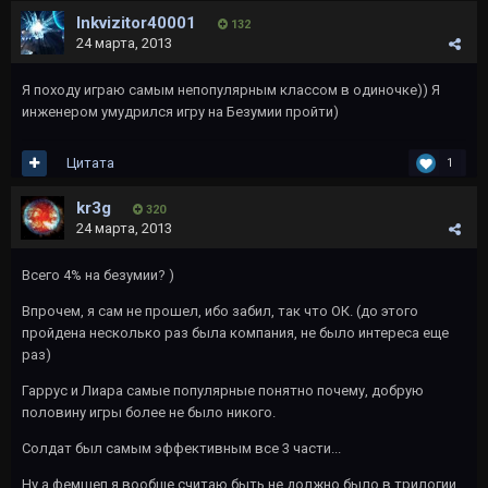
Inkvizitor40001
132
24 марта, 2013
Я походу играю самым непопулярным классом в одиночке)) Я
инженером умудрился игру на Безумии пройти)
Цитата
1
kr3g
320
24 марта, 2013
Всего 4% на безумии? )
Впрочем, я сам не прошел, ибо забил, так что ОК. (до этого
пройдена несколько раз была компания, не было интереса еще
раз)
Гаррус и Лиара самые популярные понятно почему, добрую
половину игры более не было никого.
Солдат был самым эффективным все 3 части...
Ну а фемшеп я вообще считаю быть не должно было в трилогии