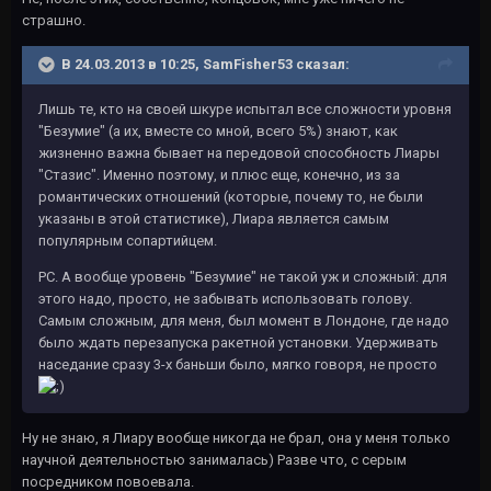
страшно.
В 24.03.2013 в 10:25, SamFisher53 сказал:
Лишь те, кто на своей шкуре испытал все сложности уровня
"Безумие" (а их, вместе со мной, всего 5%) знают, как
жизненно важна бывает на передовой способность Лиары
"Стазис". Именно поэтому, и плюс еще, конечно, из за
романтических отношений (которые, почему то, не были
указаны в этой статистике), Лиара является самым
популярным сопартийцем.
PC. А вообще уровень "Безумие" не такой уж и сложный: для
этого надо, просто, не забывать использовать голову.
Самым сложным, для меня, был момент в Лондоне, где надо
было ждать перезапуска ракетной установки. Удерживать
наседание сразу 3-х баньши было, мягко говоря, не просто
Ну не знаю, я Лиару вообще никогда не брал, она у меня только
научной деятельностью занималась) Разве что, с серым
посредником повоевала.