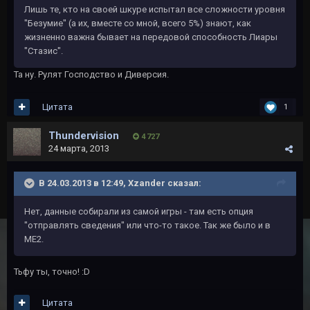
Лишь те, кто на своей шкуре испытал все сложности уровня
"Безумие" (а их, вместе со мной, всего 5%) знают, как
жизненно важна бывает на передовой способность Лиары
"Стазис".
Та ну. Рулят Господство и Диверсия.
Цитата
1
Thundervision
4 727
24 марта, 2013
В 24.03.2013 в 12:49, Xzander сказал:
Нет, данные собирали из самой игры - там есть опция
"отправлять сведения" или что-то такое. Так же было и в
МЕ2.
Тьфу ты, точно! :D
Цитата