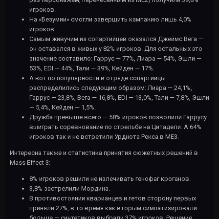
игроков.
На «Безумии» смогли завершить кампанию лишь 4,0%
игроков.
Самым живучим из сопартийцев оказался Джеймс Вега —
он оставался в живых у 82% игроков. Для остальных это
значение составило: Гаррус — 77%, Лиара — 54%, Эшли —
53%, EDI — 44%, Тали — 39%, Кейден — 17%.
А вот по популярности в отряде сопартийцы
распределились следующим образом: Лиара — 24,1%,
Гаррус — 23,8%, Вега — 16,8%, EDI — 13,0%, Тали — 7,8%, Эшли
— 5,4%, Кейден — 1,5%.
Дружба превыше всего — 58% игроков позволили Гаррусу
выиграть соревнование по стрельбе на Цитадели. А 64%
игроков так и не встретили Урднота Рекса в МЕ3.
Интересна также и статистика принятия сюжетных решений в
Mass Effect 3:
8% игроков решили не излечивать генофаг кроганов.
3,8% застрелили Мордина.
В противостоянии кварианцев и гетов сторону первых
приняли 27%, в то время как вторым симпатизировали
больше — синтетиков выбрали 37% игроков. Решение