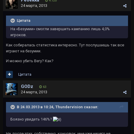
Ребекка
4 720
24 марта, 2013
Цитата
На «Безумии» смогли завершить кампанию лишь 4,0%
игроков.
Как собиралась статистика интересно. Тут послушаешь так все
играют на безумии.
И можно убить Вегу? Как?
Цитата
GODz
63
24 марта, 2013
В 24.03.2013 в 10:24, Thundervision сказал:
Боязно увидеть 146%?
Не, после этих, собственно, концовок, мне уже ничего не