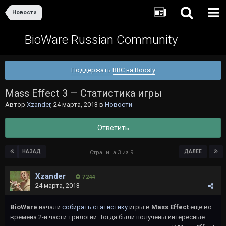
Новости
BioWare Russian Community
Поддержать BRC на Boosty
Mass Effect 3 — Статистика игры
Автор
Xzander
,
24 марта, 2013
в
Новости
Ответить
НАЗАД
ДАЛЕЕ
Страница 3 из 9
Xzander
7 244
24 марта, 2013
BioWare
начали
собирать статистику
игры в
Mass Effect
еще во
времена 2-й части трилогии. Тогда были получены интересные