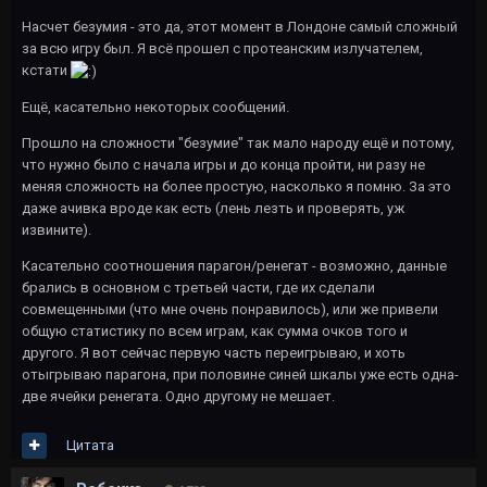
Насчет безумия - это да, этот момент в Лондоне самый сложный
за всю игру был. Я всё прошел с протеанским излучателем,
кстати
Ещё, касательно некоторых сообщений.
Прошло на сложности "безумие" так мало народу ещё и потому,
что нужно было с начала игры и до конца пройти, ни разу не
меняя сложность на более простую, насколько я помню. За это
даже ачивка вроде как есть (лень лезть и проверять, уж
извините).
Касательно соотношения парагон/ренегат - возможно, данные
брались в основном с третьей части, где их сделали
совмещенными (что мне очень понравилось), или же привели
общую статистику по всем играм, как сумма очков того и
другого. Я вот сейчас первую часть переигрываю, и хоть
отыгрываю парагона, при половине синей шкалы уже есть одна-
две ячейки ренегата. Одно другому не мешает.
Цитата