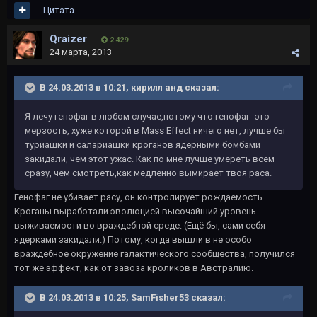
Цитата
Qraizer
2 429
24 марта, 2013
В 24.03.2013 в 10:21, кирилл анд сказал:
Я лечу генофаг в любом случае,потому что генофаг -это
мерзость, хуже которой в Mass Effect ничего нет, лучше бы
туриашки и салариашки кроганов ядерными бомбами
закидали, чем этот ужас. Как по мне лучше умереть всем
сразу, чем смотреть,как медленно вымирает твоя раса.
Генофаг не убивает расу, он контролирует рождаемость.
Кроганы выработали эволюцией высочайший уровень
выживаемости во враждебной среде. (Ещё бы, сами себя
ядерками закидали.) Потому, когда вышли в не особо
враждебное окружение галактического сообщества, получился
тот же эффект, как от завоза кроликов в Австралию.
В 24.03.2013 в 10:25, SamFisher53 сказал: