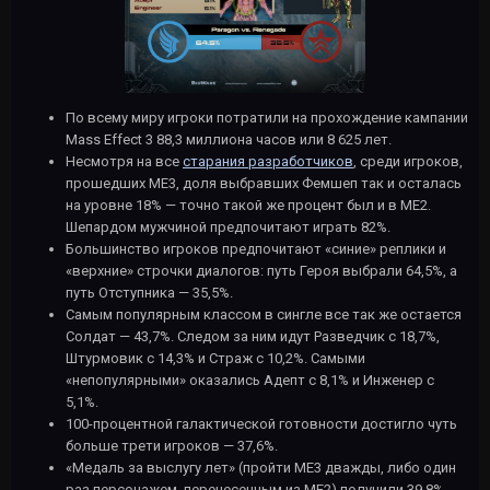
По всему миру игроки потратили на прохождение кампании
Mass Effect 3 88,3 миллиона часов или 8 625 лет.
Несмотря на все
старания разработчиков
, среди игроков,
прошедших МЕ3, доля выбравших Фемшеп так и осталась
на уровне 18% — точно такой же процент был и в МЕ2.
Шепардом мужчиной предпочитают играть 82%.
Большинство игроков предпочитают «синие» реплики и
«верхние» строчки диалогов: путь Героя выбрали 64,5%, а
путь Отступника — 35,5%.
Самым популярным классом в сингле все так же остается
Солдат — 43,7%. Следом за ним идут Разведчик с 18,7%,
Штурмовик с 14,3% и Страж с 10,2%. Самыми
«непопулярными» оказались Адепт с 8,1% и Инженер с
5,1%.
100-процентной галактической готовности достигло чуть
больше трети игроков — 37,6%.
«Медаль за выслугу лет» (пройти МЕ3 дважды, либо один
раз персонажем, перенесенным из МЕ2) получили 39,8%