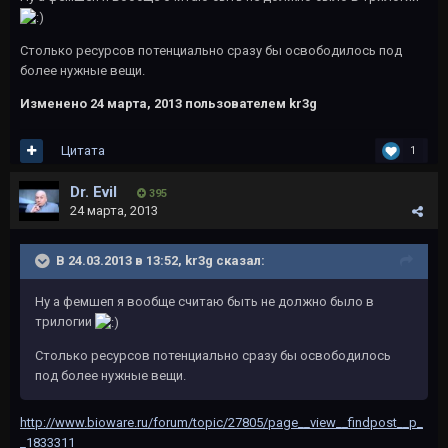
Столько ресурсов потенциально сразу бы освободилось под
более нужные вещи.
Изменено
24 марта, 2013
пользователем kr3g
Цитата
1
Dr. Evil
395
24 марта, 2013
В 24.03.2013 в 13:52, kr3g сказал:
Ну а фемшеп я вообще считаю быть не должно было в
трилогии
Столько ресурсов потенциально сразу бы освободилось
под более нужные вещи.
http://www.bioware.ru/forum/topic/27805/page__view__findpost__p_
_1833311