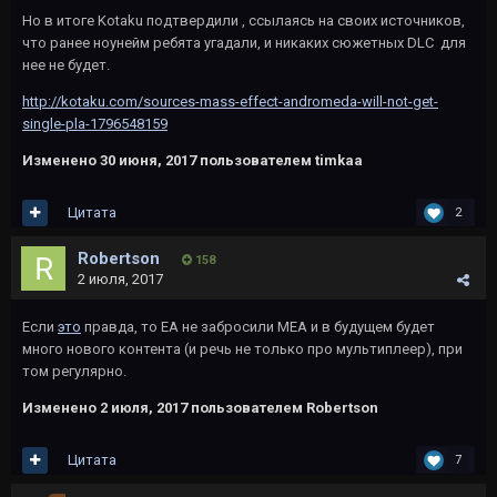
Но в итоге Kotaku подтвердили , ссылаясь на своих источников,
что ранее ноунейм ребята угадали, и никаких сюжетных DLC для
нее не будет.
http://kotaku.com/sources-mass-effect-andromeda-will-not-get-
single-pla-1796548159
Изменено
30 июня, 2017
пользователем timkaa
Цитата
2
Robertson
158
2 июля, 2017
Если
это
правда, то EA не забросили MEA и в будущем будет
много нового контента (и речь не только про мультиплеер), при
том регулярно.
Изменено
2 июля, 2017
пользователем Robertson
Цитата
7