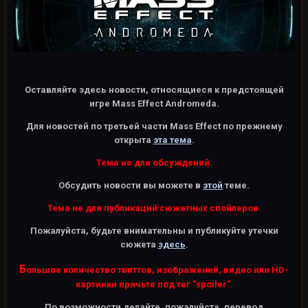
Оставляйте здесь новости, относящиеся к предстоящей
игре Mass Effect Andromeda.
Для новостей по третьей части Mass Effect по прежнему
открыта
эта тема
.
Тема не для обсуждений.
Обсудить новости вы можете в
этой
теме.
Тема не для публикаций сюжетных спойлеров.
Пожалуйста, будьте внимательны и публикуйте утечки
сюжета
здесь
.
Б
ольшое количество твиттов, изображений, видео или HD-
картинки прячьте под тег "spoiler".
По возможности делайте, пожалуйста, перевод