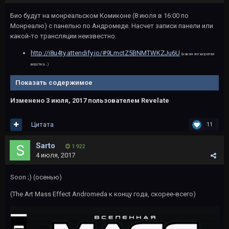
Био будут на монреальском Комиконе (8 июля в 16:00 по
Монреалю) с панелью по Андромеде. Насчет записи панели или
какой-то трансляции неизвестно.
http://i8u4ty.attendify.io/#9LmctZ5BNMTWKZJu6U
(какая же всратая
верстка...)
Показать содержимое
Изменено
3 июля, 2017
пользователем Revelate
Цитата
11
Sarto
1 922
4 июля, 2017
Soon ;) (осенью)
(The Art Mass Effect Andromeda к концу года, скорее-всего)