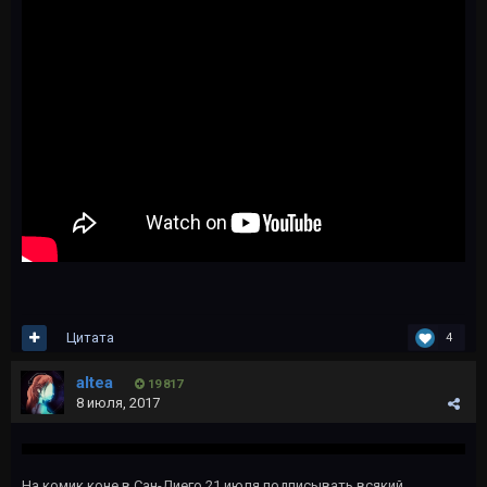
Цитата
4
altea
19 817
8 июля, 2017
На комик коне в Сан-Диего 21 июля подписывать всякий