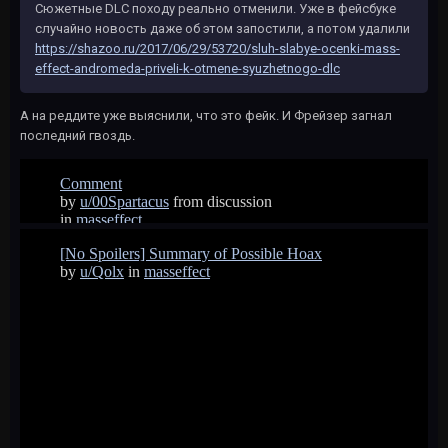
Сюжетные DLC походу реально отменили. Уже в фейсбуке
случайно новость даже об этом запостили, а потом удалили
https://shazoo.ru/2017/06/29/53720/sluh-slabye-ocenki-mass-
effect-andromeda-priveli-k-otmene-syuzhetnogo-dlc
А на реддите уже выяснили, что это фейк. И Фрейзер загнал
последний гвоздь.