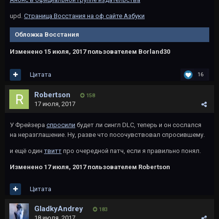
upd.
Страница Восстания на оф сайте Азбуки
Обложка Восстания
Изменено
15 июля, 2017
пользователем Borland30
Цитата
16
Robertson
158
17 июля, 2017
У Фрейзера
спросили
будет ли сингл DLC, теперь и он сослался
на неразглашение. Ну, разве что посочувствовал спросившему.
и ещё один
твитт
про очередной патч, если я правильно понял.
Изменено
17 июля, 2017
пользователем Robertson
Цитата
GladkyAndrey
183
18 июля, 2017