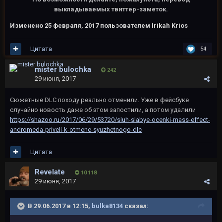
выкладываемых твиттер-заметок.
Изменено
25 февраля, 2017
пользователем Irikah Krios
Цитата
54
mister bulochka
242
29 июня, 2017
Сюжетные DLC походу реально отменили. Уже в фейсбуке
случайно новость даже об этом запостили, а потом удалили
https://shazoo.ru/2017/06/29/53720/sluh-slabye-ocenki-mass-effect-
andromeda-priveli-k-otmene-syuzhetnogo-dlc
Цитата
Revelate
10 118
29 июня, 2017
В 29.06.2017 в 12:15,
bulka8134
сказал: