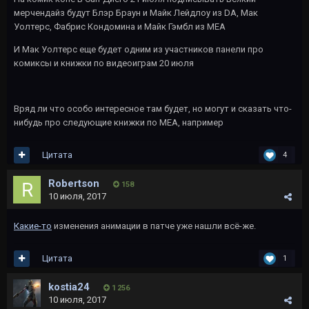
мерчендайз будут Блэр Браун и Майк Лейдлоу из DA, Мак
Уолтерс, Фабрис Кондомина и Майк Гэмбл из МЕА
И Мак Уолтерс еще будет одним из участников панели про
комиксы и книжки по видеоиграм 20 июля
Вряд ли что особо интересное там будет, но могут и сказать что-
нибудь про следующие книжки по МЕА, например
Цитата
4
Robertson
158
10 июля, 2017
Какие-то
изменения анимации в патче уже нашли всё-же.
Цитата
1
kostia24
1 256
10 июля, 2017