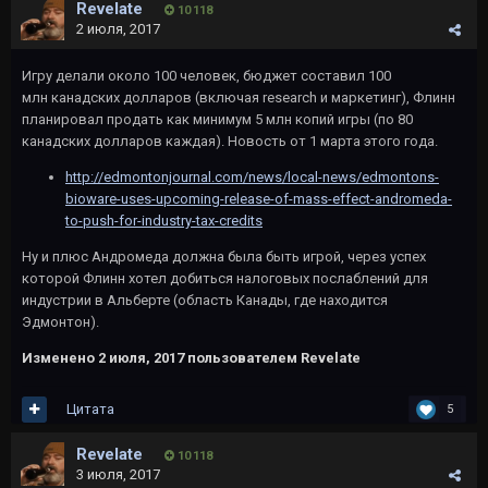
Revelate
10 118
2 июля, 2017
Игру делали около 100 человек, бюджет составил 100
млн канадских долларов (включая research и маркетинг), Флинн
планировал продать как минимум 5 млн копий игры (по 80
канадских долларов каждая). Новость от 1 марта этого года.
http://edmontonjournal.com/news/local-news/edmontons-
bioware-uses-upcoming-release-of-mass-effect-andromeda-
to-push-for-industry-tax-credits
Ну и плюс Андромеда должна была быть игрой, через успех
которой Флинн хотел добиться налоговых послаблений для
индустрии в Альберте (область Канады, где находится
Эдмонтон).
Изменено
2 июля, 2017
пользователем Revelate
Цитата
5
Revelate
10 118
3 июля, 2017