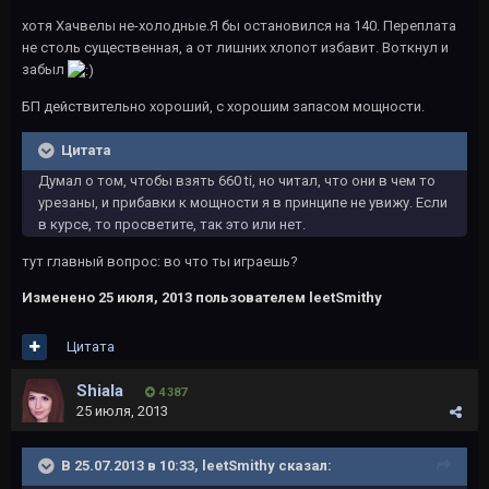
хотя Хачвелы не-холодные.Я бы остановился на 140. Переплата
не столь существенная, а от лишних хлопот избавит. Воткнул и
забыл
БП действительно хороший, с хорошим запасом мощности.
Цитата
Думал о том, чтобы взять 660 ti, но читал, что они в чем то
урезаны, и прибавки к мощности я в принципе не увижу. Если
в курсе, то просветите, так это или нет.
тут главный вопрос: во что ты играешь?
Изменено
25 июля, 2013
пользователем leetSmithy
Цитата
Shiala
4 387
25 июля, 2013
В 25.07.2013 в 10:33, leetSmithy сказал: