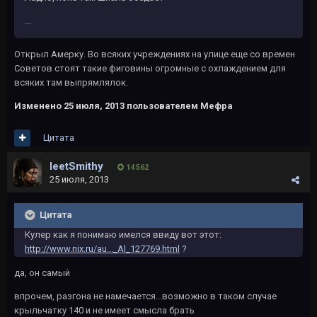
...
Открыл Амерку. Во всяких учреждениях на улице еще со времен
Советов стоят такие фиговины огромные с охлаждением для
всяких там выпрямлялок.
Изменено
25 июля, 2013
пользователем Мефра
Цитата
leetSmithy
14 562
25 июля, 2013
Цитата
Кулер как я понимаю имелся ввиду вот этот:
http://www.nix.ru/au..._Al_127769.html
?
да, он самый
впрочем, разгона не намечается...возможно в таком случае
крыльчатку 140 и не имеет смысла брать