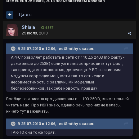
Изменено
25 июля, 2013
пользователем Kosepan
Цитата
Shiala
4 387
25 июля, 2013
В 25.07.2013 в 12:06, leetSmithy сказал:
APFC позволяет работать в сети от 110 до 240В (по факту -
даже выше до 253В) если уж взялась приводить тут факт,
так приводи его полностью, двоечница. У БП с активным
модулем коррекции мощности так-то есть еще и
несовместимость с различными моделями
бесперебойников. Так себе новость, правда?
Вообще то я писала про диапазоны в ~ 100-250 В, внимательней
читать надо. Про ИБП знаю, однако речь про них не велась,
ничего тут важничать.
В 25.07.2013 в 12:06, leetSmithy сказал:
ТАК-ТО они тоже горят.