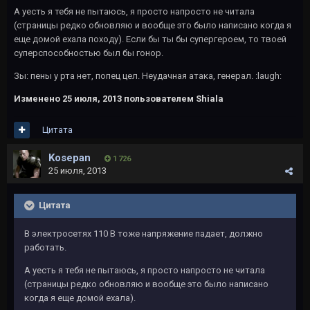
А уесть я тебя не пытаюсь, я просто напросто не читала
(страницы редко обновляю и вообще это было написано когда я
еще домой ехала походу). Если бы ты бы супергероем, то твоей
суперспособностью был бы гонор.
Зы: пены у рта нет, попец цел. Неудачная атака, генерал. :laugh:
Изменено
25 июля, 2013
пользователем Shiala
Цитата
Kosepan
1 726
25 июля, 2013
Цитата
В электросетях 110 В тоже напряжение падает, должно
работать.
А уесть я тебя не пытаюсь, я просто напросто не читала
(страницы редко обновляю и вообще это было написано
когда я еще домой ехала).