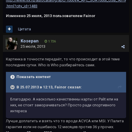
http://www.nix.ru/autocatalog/apc/1000VA_APC_SUA1000I_USB_9619
.html?city_id=1483
Изменено
25 июля, 2013
пользователем Fainor
Цитата
Kosepan
1 726
25 июля, 2013
Картинка в точности передаёт, то что происходит в этой теме
последние сутки. Who is Who разбирайтесь сами.
Показать контент
В 25.07.2013 в 12:13, Fainor сказал:
Благодарю. А насколько качественны карты от Palit или на
них, не стоит заморачиваться? Просто ради спортивного
интереса
Лучше доплатить и взять что то вроде АСУСА или MSI. У Палита
гарантия если не ошибаюсь 12 месяцев против 36 у прочих.