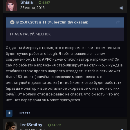
Shiala
4 387
25 июля, 2013
В 25.07.2013 в 11:34, leetSmithy сказал:
ГЛАЗА РАЗУЙ, ЧЕСНОК
Ох, да ты Америку открыл, что с выпрямленным током техника
будет лучше работать :laugh: Я тебя спрашиваю - зачем
современному БП с
APFC
нужен стабилизатор напряжения? Он
сам по себе эти напряжения стабилизирует на отлично, и нужда в
стабилизаторе просто напросто отпадает. У тебя в сети может
быть 150 вольт (причём напряжение может плясать с
амплитудой в десятки вольт) и твой компьютер будет работать
(правда монитор и всё остальное скорее всего нет, но не о них
речь). От молнии стаб всё равно не спасёт, что он есть, что его
нет. Вот переферии он может пригодится.
Цитата
leetSmithy
14 562