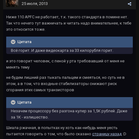
25 июля, 2013
Ниже 110 APFC не работает, т.к. такого стандарта в помине нет.
Так что нечего тут важничать и читать надо внимательнее, к тебе
это относится тоже.
Цитата
Всё горит. И даже видеокарта за 33 килорубля горит.
и это говорит человек, с пеной у рта требовавший от меня не
менять тему
не будем лишний раз тыкать пальцем и смеяться, но суть не в
этом, а в том, что входные стабилизаторы снижают риск
сгорания этих самых транзисторов
Цитата
Незачем процессору без разгона кулер за 1,5К рублей. Даже
за 1К - излишество.
Шиала ржачная, в попытках ну хоть как-нибудь меня уесть
пытается говорить о том, что было сказано
страницу назад
:D