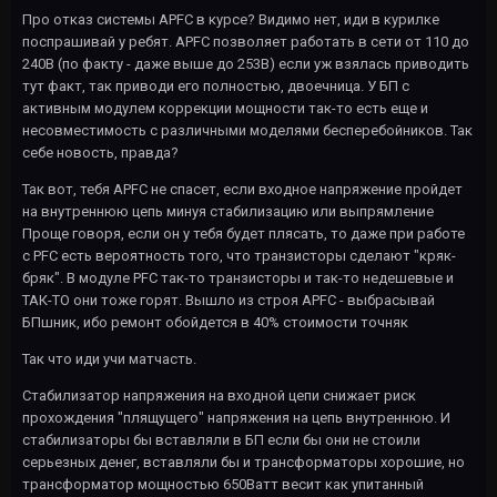
Про отказ системы APFC в курсе? Видимо нет, иди в курилке
поспрашивай у ребят. APFC позволяет работать в сети от 110 до
240В (по факту - даже выше до 253В) если уж взялась приводить
тут факт, так приводи его полностью, двоечница. У БП с
активным модулем коррекции мощности так-то есть еще и
несовместимость с различными моделями бесперебойников. Так
себе новость, правда?
Так вот, тебя APFC не спасет, если входное напряжение пройдет
на внутреннюю цепь минуя стабилизацию или выпрямление
Проще говоря, если он у тебя будет плясать, то даже при работе
с PFC есть вероятность того, что транзисторы сделают "кряк-
бряк". В модуле PFC так-то транзисторы и так-то недешевые и
ТАК-ТО они тоже горят. Вышло из строя APFC - выбрасывай
БПшник, ибо ремонт обойдется в 40% стоимости точняк
Так что иди учи матчасть.
Стабилизатор напряжения на входной цепи снижает риск
прохождения "плящущего" напряжения на цепь внутреннюю. И
стабилизаторы бы вставляли в БП если бы они не стоили
серьезных денег, вставляли бы и трансформаторы хорошие, но
трансформатор мощностью 650Ватт весит как упитанный