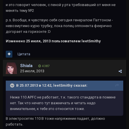
и это говорит человек, с пеной у рта требовавший от меня не
менять тему №2
p.s. Вообще, я чувствую себя сегодня генералом Паттоном -
невозмутимо курю трубку, пока попец оппонента феерично
догорает на горизонте :D
Изменено
25 июля, 2013
пользователем leetSmithy
Цитата
Shiala
4 387
25 июля, 2013
В 25.07.2013 в 12:42, leetSmithy сказал:
Ниже 110 APFC не работает, т.к. такого стандарта в помине
нет. Так что нечего тут важничать и читать надо
внимательнее, к тебе это относится тоже.
В электросетях 110 В тоже напряжение падает, должно
работать.