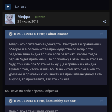
Цитата
Мефра
2 262
25 июля, 2013
В 25.07.2013 в 11:09, Fainor сказал:
Теперь относительно видеокарты. Смотрел я и сравнения и
обзоры, и в большинстве преимущества по мощности
радеона явно видна только если разгонять карты, тогда
отрыв будет приличный. Но поскольку я этим заниматься не
буду, то и смысла брать не вижу. Да и привык я к нвидиа.
Думал о том, чтобы взять 660 ti, но читал, что они в чем то
урезаны, и прибавки к мощности я в принципе не увижу. Если
в курсе, то просветите, так это или нет.
660 сама по себе обрезок обрезка.
В 25.07.2013 в 11:05, leetSmithy сказал:
Ладно, пока там Шиала обедает