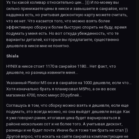
Ух ты какой холивар относительно цен... ))) И по-моему вы
сильно принижаете цены в никсе и завышаете в санрайзе, хотя
надценка есть, но учитывая дисконтную карту можете считать,
что ее нет. Что касается того, что можно взять более
эффективную сборку и более быструю спорить не буду, время
подумать у меня есть. Но вот откуда убежденность, что те
варианты деталей, которые вы предлагаете, существенно
дешевле в никсе мне не понятно.
Shiala
HYNIX в никсе стоит 1170 в санрайзе 1180... Нет факт, что
дешевле, но разница извините меня...
Указанный Plextor M5 он и в санрайзе на 1000 дешевле, если что...
Хотя изначально брать я планировал М5Pro, а он во всех
магазинах 4700, плюс минус 20 рублей...
Соглашусь в том, что сборку можно взять и дешевле, если еще
подумать, это всегда можно, но она выйдет дешевле везде. Как
я уже говорил ранее, итогавая цена будет варьироваться в
районе нескольких сот и не более того. А учитывая дисконт,
разницы и не будет почти. Иначе бы я тоже там брать не стал ))
Другой впрос, что искать на сайте санрайза комплектующие не