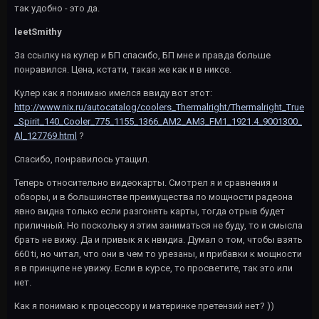
так удобно - это да.
leetSmithy
За ссылку на кулер и БП спасибо, БП мне и правда больше
понравился. Цена, кстати, такая же как и в никсе.
Кулер как я понимаю имелся ввиду вот этот:
http://www.nix.ru/autocatalog/coolers_Thermalright/Thermalright_True
_Spirit_140_Cooler_775_1155_1366_AM2_AM3_FM1_1921.4_9001300_
Al_127769.html
?
Спасибо, понравилось утащил.
Теперь относительно видеокарты. Смотрел я и сравнения и
обзоры, и в большинстве преимущества по мощности радеона
явно видна только если разгонять карты, тогда отрыв будет
приличный. Но поскольку я этим заниматься не буду, то и смысла
брать не вижу. Да и привык я к нвидиа. Думал о том, чтобы взять
660 ti, но читал, что они в чем то урезаны, и прибавки к мощности
я в принципе не увижу. Если в курсе, то просветите, так это или
нет.
Как я понимаю к процессору и материнке претензий нет? ))