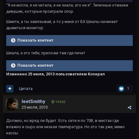
"Я не могла, я не читала, я не знала, это не я". Типичные отмазки
девушек, которые проиграли спор.
Шмити, а ты завязывай, а то у меня от БХ Шиалы начинает
дымиться монитор.
Показать контент
Шиала, а это тебе, приложи там где печет
Показать контент
Изменено
25 июля, 2013
пользователем Kosepan
Цитата
1
leetSmithy
14 562
25 июля, 2013
Должно, но вряд ли будет. Есть сети и по 70В, в местах где
влажно и сыро или низкая температура. Но это так уже, мимо
кассы.