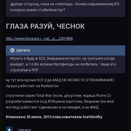
другую сторону, пока не ответишь. Зачем современному БП
позарез нужен стабилизатор?
ГЛАЗА РАЗУЙ, ЧЕСНОК
http://www.bioware.r...ost__p__2007846
Цитата
Играть я буду в SC2, Ведьмака второго, ну третьего когда
выйдет, и т.п Во всякие батлфилды не любитель. Чаще это
стратегии и РПГ
ну тут все кроме SC2 (где АМД НЕ МОЖЕТ В СГЛАЖИВАНИЕ)
лучше работает на Radeon'ах
стратегии серии Total War (если, дпоустим, ждешь Rome 2)
разрабатываются под АТИшные карточки, Ведьмак (на мой
взгляд) работает одинаково и на нвидия, и на АМД
Изменено
25 июля, 2013
пользователем leetSmithy
Цитата