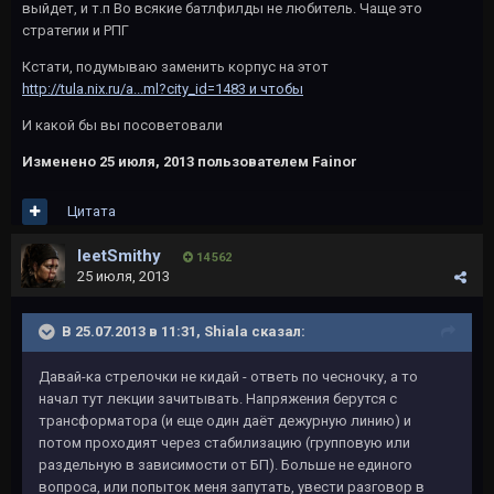
выйдет, и т.п Во всякие батлфилды не любитель. Чаще это
стратегии и РПГ
Кстати, подумываю заменить корпус на этот
http://tula.nix.ru/a...ml?city_id=1483 и чтобы
И какой бы вы посоветовали
Изменено
25 июля, 2013
пользователем Fainor
Цитата
leetSmithy
14 562
25 июля, 2013
В 25.07.2013 в 11:31, Shiala сказал:
Давай-ка стрелочки не кидай - ответь по чесночку, а то
начал тут лекции зачитывать. Напряжения берутся с
трансформатора (и еще один даёт дежурную линию) и
потом проходият через стабилизацию (групповую или
раздельную в зависимости от БП). Больше не единого
вопроса, или попыток меня запутать, увести разговор в