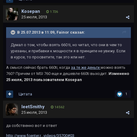
Kosepan
1 726
25 июля, 2013
В 25.07.2013 в 11:09, Fainor сказал:
Думал о том, чтобы взять 660 ti, но читал, что они в чем то
урезаны, и прибавки к мощности я в принципе не увижу. Если
в курсе, то просветите, так это или нет.
А смысл сейчас брать 660ti, когда
за те же деньги
можно взять
760? Причем от MSI 760 еще и дешевле 660ti выходит.
Изменено
25 июля, 2013
пользователем Kosepan
Цитата
1
leetSmithy
14 562
25 июля, 2013
да собственно вот и ответ
http://www.fcenter.r...videos/35700#03