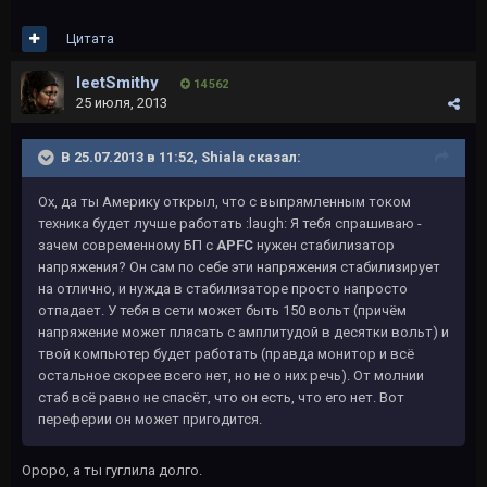
Цитата
leetSmithy
14 562
25 июля, 2013
В 25.07.2013 в 11:52, Shiala сказал:
Ох, да ты Америку открыл, что с выпрямленным током
техника будет лучше работать :laugh: Я тебя спрашиваю -
зачем современному БП с
APFC
нужен стабилизатор
напряжения? Он сам по себе эти напряжения стабилизирует
на отлично, и нужда в стабилизаторе просто напросто
отпадает. У тебя в сети может быть 150 вольт (причём
напряжение может плясать с амплитудой в десятки вольт) и
твой компьютер будет работать (правда монитор и всё
остальное скорее всего нет, но не о них речь). От молнии
стаб всё равно не спасёт, что он есть, что его нет. Вот
переферии он может пригодится.
Ороро, а ты гуглила долго.