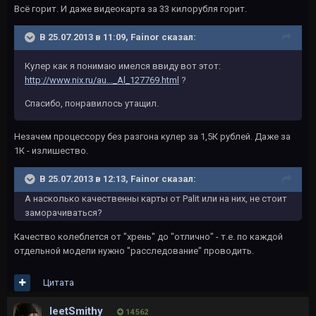
Всё горит. И даже видеокарта за 33 килорубля горит.
В 25.07.2013 в 11:09, Fainor сказал:
Кулер как я понимаю имелся ввиду вот этот:
http://www.nix.ru/au..._Al_127769.html
?
Спасибо, понравилось утащил.
Незачем процессору без разгона кулер за 1,5К рублей. Даже за
1К - излишество.
В 25.07.2013 в 12:13, Fainor сказал:
А насколько качественны карты от Palit или на них, не стоит
заморачиваться?
Качество колеблется от "хрень" до "отлично" - т.е. по каждой
отдельной модели нужно "расследование" проводить.
Цитата
leetSmithy
14 562