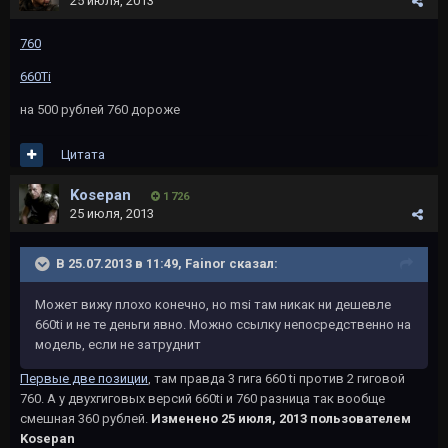
25 июля, 2013
760
660Ti
на 500 рублей 760 дороже
Цитата
Kosepan
1 726
25 июля, 2013
В 25.07.2013 в 11:49, Fainor сказал:
Может вижу плохо конечно, но msi там никак ни дешевле
660ti и не те деньги явно. Можно ссылку непосредственно на
модель, если не затруднит
Первые две позиции
, там правда 3 гига 660 ti против 2 гиговой
760. А у двухгиговых версий 660ti и 760 разница так вообще
смешная 360 рублей.
Изменено
25 июля, 2013
пользователем
Kosepan