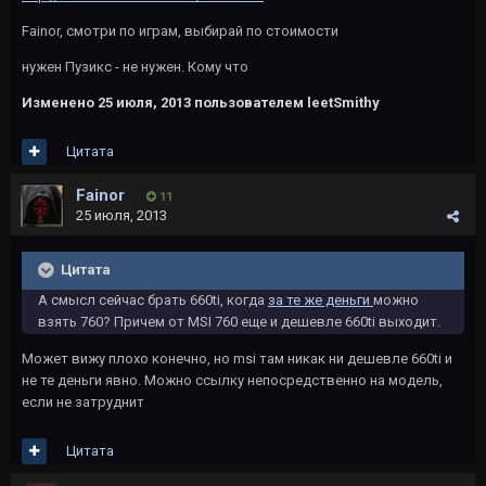
Fainor, смотри по играм, выбирай по стоимости
нужен Пузикс - не нужен. Кому что
Изменено
25 июля, 2013
пользователем leetSmithy
Цитата
Fainor
11
25 июля, 2013
Цитата
А смысл сейчас брать 660ti, когда
за те же деньги
можно
взять 760? Причем от MSI 760 еще и дешевле 660ti выходит.
Может вижу плохо конечно, но msi там никак ни дешевле 660ti и
не те деньги явно. Можно ссылку непосредственно на модель,
если не затруднит
Цитата