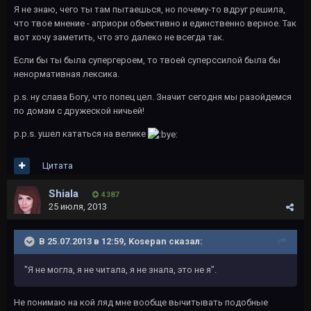
Я не знаю, чего ты там пытаешься, но почему-то вдруг решила,
что твое мнение - априори объективно и единственно верное. Так
вот хочу заметить, что это далеко не всегда так.
Если бы ты была супергероем, то твоей суперссилой была бы
ненормативная лексика.
p.s. ну слава Богу, что попец цел. Значит сегодня мы разойдемся
по домам с дружеской ничьей!
p.p.s. ушел кататься на велике
Цитата
Shiala
4 387
25 июля, 2013
В 25.07.2013 в 12:59, Kosepan сказал:
"Я не могла, я не читала, я не знала, это не я".
Не понимаю на кой ляд мне вообще вычитывать подобные