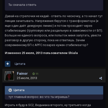
Ты сначала ответь
Давай-ка стрелочки не кидай - ответь по чесночку, а то начал тут
лекции зачитывать. Напряжения берутся с трансформатора (и
еще один даёт дежурную линию) и потом проходият через
стабилизацию (групповую или раздельную в зависимости от БП).
Больше не единого вопроса, или попыток меня запутать, увести
разговор в другую сторону, пока не ответишь. Зачем
современному БП с APFC позарез нужен стабилизатор?
Изменено
25 июля, 2013
пользователем Shiala
Цитата
Fainor
11
25 июля, 2013
Цитата
тут главный вопрос: во что ты играешь?
Играть я буду в SC2, Ведьмака второго, ну третьего когда