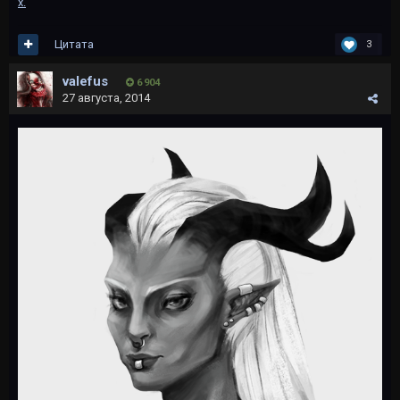
x.
Цитата
3
valefus
6 904
27 августа, 2014