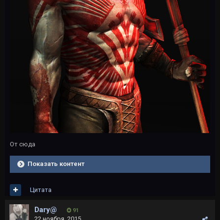
От сюда
Показать контент
Цитата
Dary@
91
22 ноября, 2015