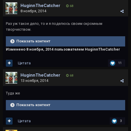
HuginnTheCatcher
68
8 ноября, 2014
Раз уж такое дело, то и я поделюсь своим скромным
творчеством.
Показать контент
Изменено
8 ноября, 2014
пользователем HuginnTheCatcher
Цитата
11
HuginnTheCatcher
68
13 ноября, 2014
Туда же
Показать контент
Цитата
3