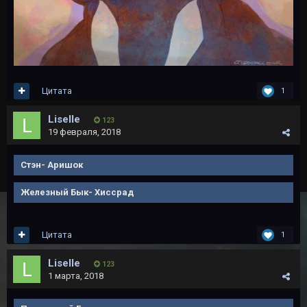
Цитата
1
Liselle
123
19 февраля, 2018
Стэн- Аришок
Железный Бык- Хиссрад
Цитата
1
Liselle
123
1 марта, 2018