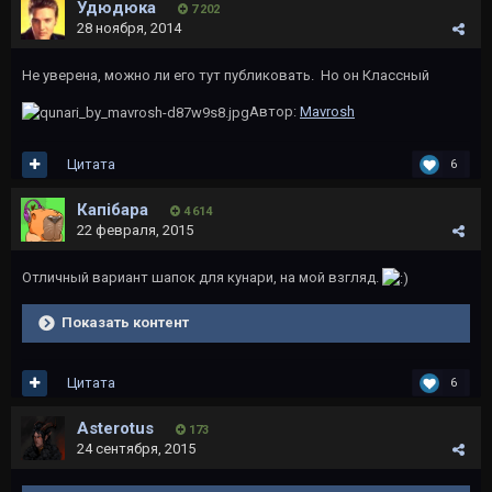
Удюдюка
7 202
28 ноября, 2014
Не уверена, можно ли его тут публиковать. Но он Классный
Автор:
Mavrosh
Цитата
6
Капібара
4 614
22 февраля, 2015
Отличный вариант шапок для кунари, на мой взгляд.
Показать контент
Цитата
6
Asterotus
173
24 сентября, 2015