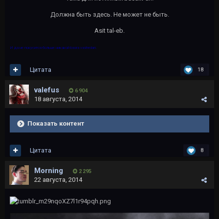
Должна быть здесь. Не может не быть.
Asit tal-eb.
И да не покусится больше никакой basra vashedan.
Цитата
18
valefus
6 904
18 августа, 2014
Показать контент
Цитата
8
Morning
2 295
22 августа, 2014