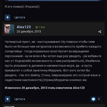
Я это помню) Угорала))
Цитата
Alex123
1 364
20 декабря, 2013
Четвертый пункт, хм - настораживает.Ну главное чтобы геев
было не больше чем натуралов и возможность прибить каждого
сопартийца - тогда нормально все) Насчет возвращения
персонажей - ну не всех я бы хотел еще раз увидеть - уж избавьте
нас от Хоука(либо возможность с ним расправиться), Изабелла
пусть уплывает в далекие и неизвестные моря, да - и пусть
прихватит с собой лунатичку-Мэрриль. Вот кого хотел бы
увидеть - так это Шейлу, Стэна, Зеврана(ценю его острый язык и
садистские наклонности),Огрена,Морриган конечно же.
Изменено
20 декабря, 2013
пользователем Alex123
Цитата
3