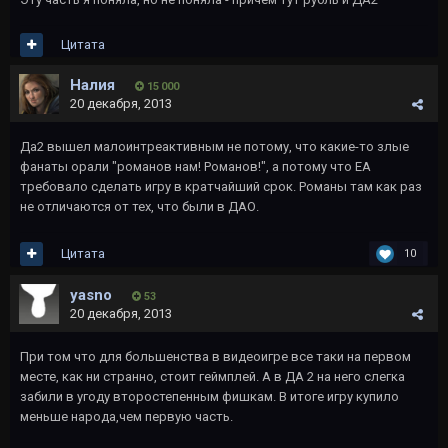
Цитата
Налия
15 000
20 декабря, 2013
Да2 вышел малоинтреактивным не потому, что какие-то злые
фанаты орали "романов нам! Романов!", а потому что ЕА
требовало сделать игру в кратчайший срок. Романы там как раз
не отличаются от тех, что были в ДАО.
Цитата
10
yаsno
53
20 декабря, 2013
При том что для большенства в видеоигре все таки на первом
месте, как ни странно, стоит геймплей. А в ДА 2 на него слегка
забили в угоду второстепенным фишкам. В итоге игру купило
меньше народа,чем первую часть.