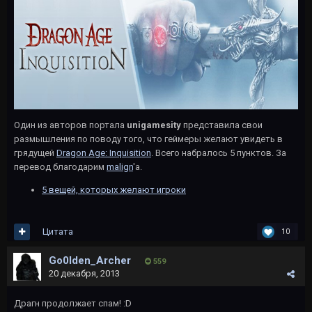
Один из авторов портала
unigamesity
представила свои
размышления по поводу того, что геймеры желают увидеть в
грядущей
Dragon Age: Inquisition
. Всего набралось 5 пунктов. За
перевод благодарим
malign
'a.
5 вещей, которых желают игроки
Цитата
10
Go0lden_Archer
559
20 декабря, 2013
Драгн продолжает спам! :D