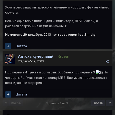
Хочу всего лишь интересного геймплея и хорошего фэнтезийного
сюжета.
Всякие идиотские шляпы для инквизитора, ЛГБТ-кунари, и
рафаэли сбаржи мне нафиг не нужны :Р
Изменено
20 декабря, 2013
пользователем leetSmithy
Цитата
Антоха кучерявый
2 668
20 декабря, 2013
Про первые 4 пункта я согласен. Особенно про первые 3
Но
четвертый.... Учитывая концовку МЕ 3, Био умеют преподносить
неожиданные сюрпризы.
Цитата
НАЗАД
ДАЛЕЕ
Страница 1 из 9