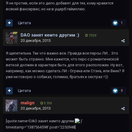
Я не против, если это дело добавят для тех, кому нравится
всякий фансервис, но не в ущерб геймплею.
Цитата
1
DAO занят кемто другим :)
7 533
20 декабря, 2013
Я щепетильна. Так что важно все. Правда все персы ЛИ... Это
может быть странно. Мне кажется, что перс с романтической
веткой должен в характере быть для этого расположен. Ну вот,
например, как можно сделать ЛИ - Огрена или Стэна, или Винн? Я
уже не говорю о собаках, големах, братьях и сестрах =))
Цитата
5
malign
5 730
20 декабря, 2013
[quote name=DAO занят кемто другим
'
timestamp='1387564598' post='2250948]