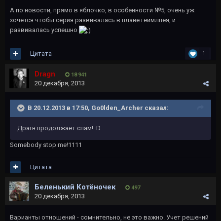
А по новости, прямо в яблочко, в особенности №5, очень уж
хочется чтобы серия развивалась в плане геймлпея, и
развивалась успешно
Цитата
1
Dragn
18 941
20 декабря, 2013
В 20.12.2013 в 17:50, Go0lden_Archer сказал:
Драгн продолжает спам! :D
Somebody stop me!1111
Цитата
Беленький Котёночек
497
20 декабря, 2013
Варианты отношений - сомнительно, не это важно. Учет решений