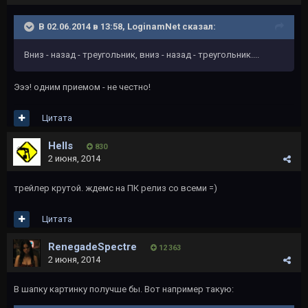
В 02.06.2014 в 13:58, LoginamNet сказал:
Вниз - назад - треугольник, вниз - назад - треугольник....
Эээ! одним приемом - не честно!
Цитата
Hells
830
2 июня, 2014
трейлер крутой. ждемс на ПК релиз со всеми =)
Цитата
RenegadeSpectre
12 363
2 июня, 2014
В шапку картинку получше бы. Вот например такую: