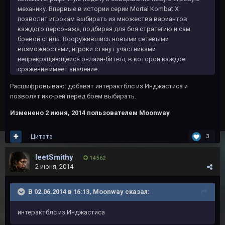
механику. Впервые в истории серии Mortal Kombat X
позволит игрокам выбирать из множества вариантов
каждого персонажа, подбирая для боя стратегию и сам
боевой стиль. Вооружившись новыми сетевыми
возможностями, игроки станут участниками
непрекращающейся онлайн-битвы, в которой каждое
сражение имеет значение
.
Расшифровываю: добавят интерактблс из Инджастиса и
позволят икс-рей перед боем выбирать.
Изменено
2 июня, 2014
пользователем Moonway
Цитата
3
leetSmithy
14 562
2 июня, 2014
В 02.06.2014 в 16:13, Moonway сказал:
интерактблс из Инджастиса