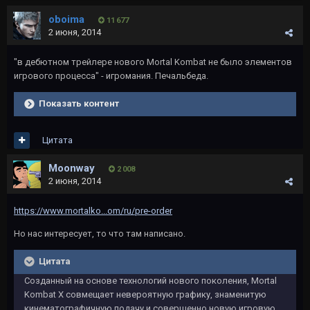
oboima
11 677
2 июня, 2014
"в дебютном трейлере нового Mortal Kombat не было элементов
игрового процесса" - игромания. Печальбеда.
Показать контент
Цитата
Moonway
2 008
2 июня, 2014
https://www.mortalko...om/ru/pre-order
Но нас интересует, то что там написано.
Цитата
Созданный на основе технологий нового поколения, Mortal
Kombat X совмещает невероятную графику, знаменитую
кинематографичную подачу и совершенно новую игровую