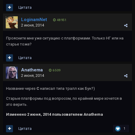
Цитата
LoginamNet
48 951
2 июня, 2014
Проясните мне уже ситуацию с платформами. Только НГ или на
старье тоже?
Цитата
Anathema
6 509
2 июня, 2014
Название через
С
написал типа тралл как Бун?)
Старые платформы под вопросом, по крайней мере хочется в
это верить.
Изменено
2 июня, 2014
пользователем Anathema
Цитата
1