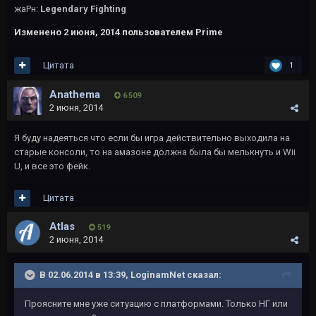
жаРн:
Legendary Fighting
Изменено
2 июня, 2014
пользователем Primе
Цитата
1
Anathema
6 509
2 июня, 2014
Я буду надеяться что если бы игра действительно выходила на
старые консоли, то на амазоне должна была бы мелькнуть и Wii
U, и все это фейк.
Цитата
Atlas
519
2 июня, 2014
В 02.06.2014 в 13:39, LoginamNet сказал:
Проясните мне уже ситуацию с платформами. Только НГ или