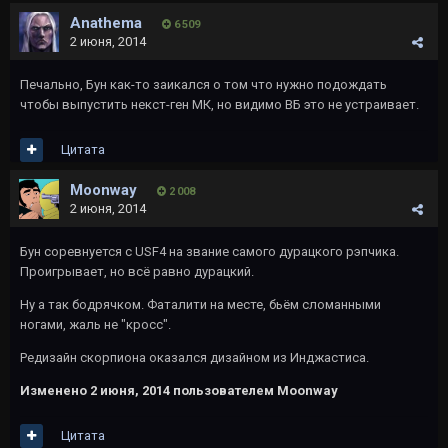
Anathema
6 509
2 июня, 2014
Печально, Бун как-то заикался о том что нужно подождать
чтобы выпустить некст-ген МК, но видимо ВБ это не устраивает.
Цитата
Moonway
2 008
2 июня, 2014
Бун соревнуется с USF4 на звание самого дурацкого рэпчика.
Проигрывает, но всё равно дурацкий.
Ну а так бодрячком. Фаталити на месте, бьём сломанными
ногами, жаль не "кросс".
Редизайн скорпиона оказался дизайном из Инджастиса.
Изменено
2 июня, 2014
пользователем Moonway
Цитата