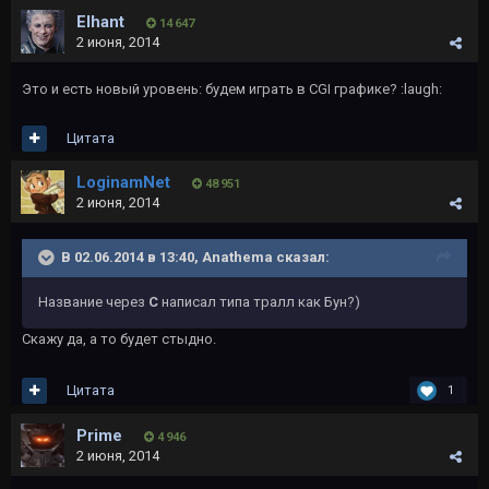
Elhant
14 647
2 июня, 2014
Это и есть новый уровень: будем играть в CGI графике? :laugh:
Цитата
LoginamNet
48 951
2 июня, 2014
В 02.06.2014 в 13:40, Anathema сказал:
Название через
С
написал типа тралл как Бун?)
Скажу да, а то будет стыдно.
Цитата
1
Primе
4 946
2 июня, 2014