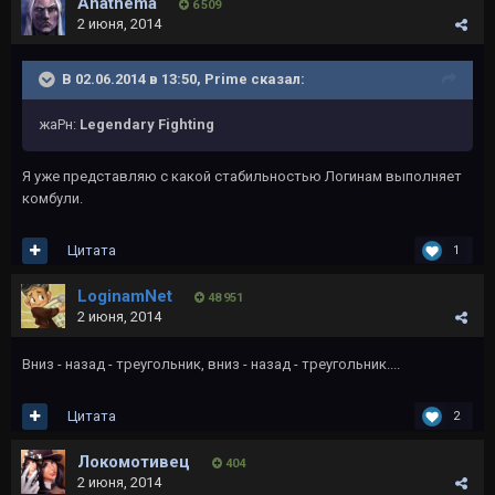
Anathema
6 509
2 июня, 2014
В 02.06.2014 в 13:50, Primе сказал:
жаРн:
Legendary Fighting
Я уже представляю с какой стабильностью Логинам выполняет
комбули.
Цитата
1
LoginamNet
48 951
2 июня, 2014
Вниз - назад - треугольник, вниз - назад - треугольник....
Цитата
2
Локомотивец
404
2 июня, 2014