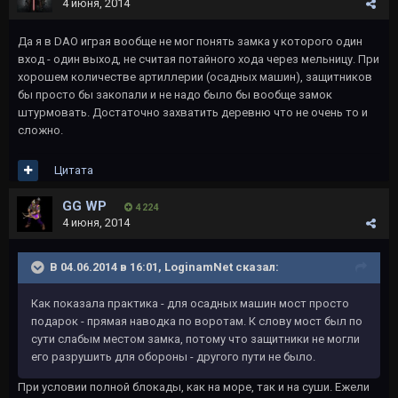
4 июня, 2014
Да я в DAO играя вообще не мог понять замка у которого один
вход - один выход, не считая потайного хода через мельницу. При
хорошем количестве артиллерии (осадных машин), защитников
бы просто бы закопали и не надо было бы вообще замок
штурмовать. Достаточно захватить деревню что не очень то и
сложно.
Цитата
GG WP
4 224
4 июня, 2014
В 04.06.2014 в 16:01, LoginamNet сказал:
Как показала практика - для осадных машин мост просто
подарок - прямая наводка по воротам. К слову мост был по
сути слабым местом замка, потому что защитники не могли
его разрушить для обороны - другого пути не было.
При условии полной блокады, как на море, так и на суши. Ежели