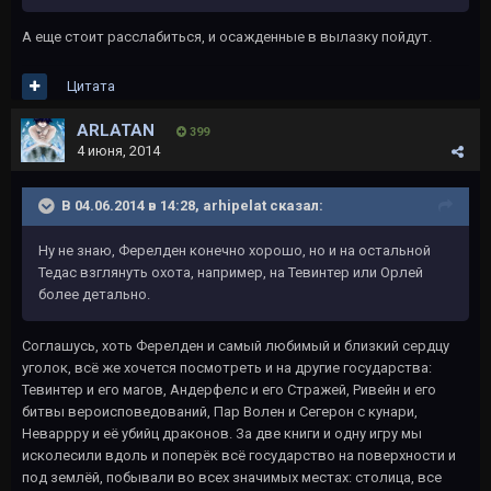
А еще стоит расслабиться, и осажденные в вылазку пойдут.
Цитата
ARLATAN
399
4 июня, 2014
В 04.06.2014 в 14:28, arhipelat сказал:
Ну не знаю, Ферелден конечно хорошо, но и на остальной
Тедас взглянуть охота, например, на Тевинтер или Орлей
более детально.
Соглашусь, хоть Ферелден и самый любимый и близкий сердцу
уголок, всё же хочется посмотреть и на другие государства:
Тевинтер и его магов, Андерфелс и его Стражей, Ривейн и его
битвы вероисповедований, Пар Волен и Сегерон с кунари,
Неваррру и её убийц драконов. За две книги и одну игру мы
исколесили вдоль и поперёк всё государство на поверхности и
под землёй, побывали во всех значимых местах: столица, все