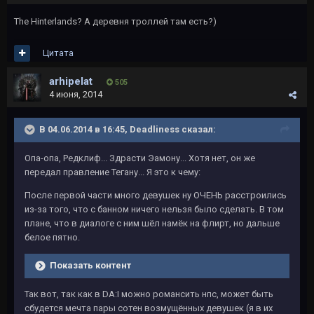
The Hinterlands? А деревня троллей там есть?)
Цитата
arhipelat
505
4 июня, 2014
В 04.06.2014 в 16:45, Deadliness сказал:
Опа-опа, Редклиф... Здрасти Эамону... Хотя нет, он же
передал правление Тегану... Я это к чему:
После первой части много девушек ну ОЧЕНЬ расстроились
из-за того, что с банном ничего нельзя было сделать. В том
плане, что в диалоге с ним шёл намёк на флирт, но дальше
белое пятно.
Показать контент
Так вот, так как в DA:I можно романсить нпс, может быть
сбудется мечта пары сотен возмущённых девушек (я в их