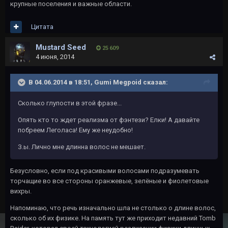
крупные поселения и важные области.
Цитата
Mustard Seed
25 609
4 июня, 2014
В 04.06.2014 в 18:51, Gumi Megpoid сказал:
Сколько глупости в этой фразе...
Опять кто то ждет реализма от фэнтези? Елки! А давайте
побреем Леголаса! Ему же неудобно!
З.ы. Лично мне длинна волос не мешает.
Безусловно, если под красивыми волосами подразумевать
торчащие во все стороны оранжевые, зелёные и фиолетовые
вихры.
Напоминаю, что речь изначально шла не столько о длине волос,
сколько об их физике. На память тут же приходит недавний Tomb