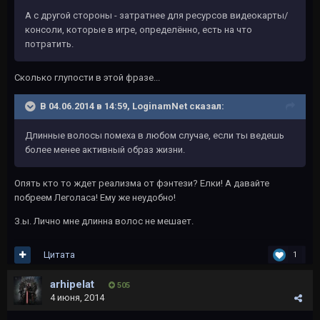
А с другой стороны - затратнее для ресурсов видеокарты/
консоли, которые в игре, определённо, есть на что
потратить.
Сколько глупости в этой фразе...
В 04.06.2014 в 14:59, LoginamNet сказал:
Длинные волосы помеха в любом случае, если ты ведешь
более менее активный образ жизни.
Опять кто то ждет реализма от фэнтези? Елки! А давайте
побреем Леголаса! Ему же неудобно!
З.ы. Лично мне длинна волос не мешает.
Цитата
1
arhipelat
505
4 июня, 2014