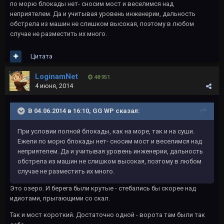
по морю блокады нет- сносим мост и веселимся над
неприятелем. Да и учитывая уровень инженерии, дальность
обстрела из машин не слишком высокая, поэтому в любом
случае не разместить их много.
Цитата
LoginamNet
48 951
4 июня, 2014
В 04.06.2014 в 16:10, GG WP сказал:
При условии полной блокады, как на море, так и на суши.
Ежели по морю блокады нет- сносим мост и веселимся над
неприятелем. Да и учитывая уровень инженерии, дальность
обстрела из машин не слишком высокая, поэтому в любом
случае не разместить их много.
Это озеро. И берега были крутые - стебались бы скорее над
идиотами, прыгающими со скал.
Так и мост короткий. Достаточно одной - ворота там были так