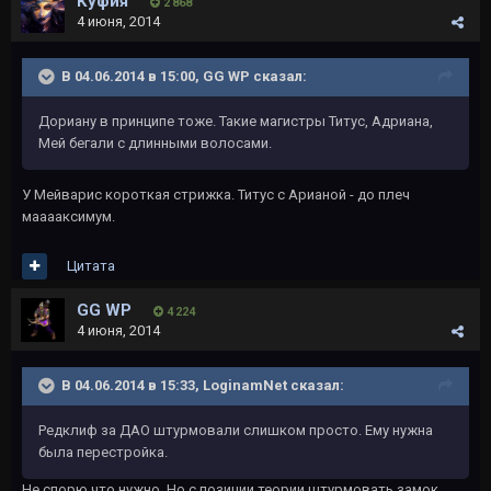
Куфия
2 868
4 июня, 2014
В 04.06.2014 в 15:00, GG WP сказал:
Дориану в принципе тоже. Такие магистры Титус, Адриана,
Мей бегали с длинными волосами.
У Мейварис короткая стрижка. Титус с Арианой - до плеч
мааааксимум.
Цитата
GG WP
4 224
4 июня, 2014
В 04.06.2014 в 15:33, LoginamNet сказал:
Редклиф за ДАО штурмовали слишком просто. Ему нужна
была перестройка.
Не спорю что нужно. Но с позиции теории штурмовать замок