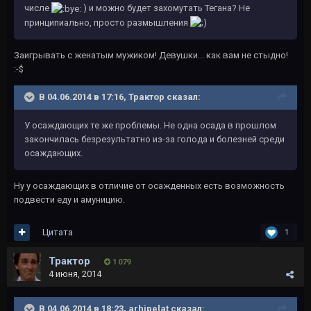
числе
) и можно будет захомутать Тегана? Не
принципиально, просто размышления
Заигрывать с женатым мужиком! Девушки... как вам не стыдно!
:-$
В 04.06.2014 в 17:16, Трактор сказал:
У осаждающих те же проблемы. Не одна осада в прошлом
закончилась безрезультатно из-за голода и болезней среди
осаждающих.
Ну у осаждающих в отличие от осажденных есть возможность
подвести еду и амуницию.
Цитата
1
Трактор
1 079
4 июня, 2014
В 04.06.2014 в 18:23, arhipelat сказал: