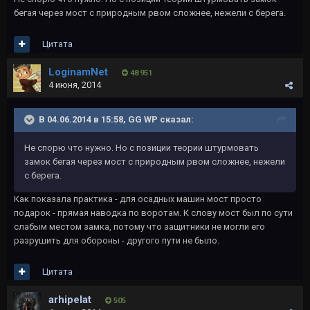
бегая через мост с природным рвом сложнее, нежели с берега.
Цитата
LoginamNet
48 951
4 июня, 2014
В 04.06.2014 в 15:58, GG WP сказал:
Не спорю что нужно. Но с позиции теории штурмовать
замок бегая через мост с природным рвом сложнее, нежели
с берега.
Как показала практика - для осадных машин мост просто
подарок - прямая наводка по воротам. К слову мост был по сути
слабым местом замка, потому что защитники не могли его
разрушить для обороны - другого пути не было.
Цитата
arhipelat
505