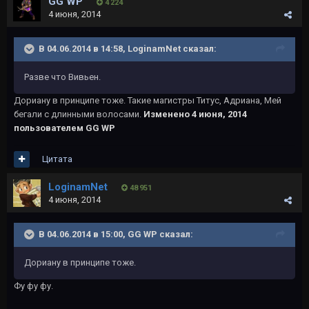
GG WP
4 224
4 июня, 2014
В 04.06.2014 в 14:58, LoginamNet сказал:
Разве что Вивьен.
Дориану в принципе тоже. Такие магистры Титус, Адриана, Мей
бегали с длинными волосами.
Изменено
4 июня, 2014
пользователем GG WP
Цитата
LoginamNet
48 951
4 июня, 2014
В 04.06.2014 в 15:00, GG WP сказал:
Дориану в принципе тоже.
Фу фу фу.