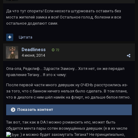
Да что тут спорить! Если неохота штурмовать оставить без
моста жителей замка и все! Остальное голод, болезни и все
остальное доделают сами.
Цитата
Deadliness
72
4 июня, 2014
Опа-опа, Редклиф... Здрасти Эамону... Хотя нет, он же передал
правление Тегану... Я это к чему:
После первой части много девушек ну ОЧЕНЬ расстроились из-
за того, что с банном ничего нельзя было сделать. В том плане,
что в диалоге с ним шёл намёк на флирт, но дальше белое пятно.
Показать контент
Так вот, так как в DA:I можно романсить нпс, может быть
сбудется мечта пары сотен возмущённых девушек (я в их числе
) и можно будет захомутать Тегана? Не принципиально,