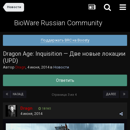
Новости
BioWare Russian Community
Поддержать BRC на Boosty
Dragon Age: Inquisition — Две новые локации
(UPD)
Автор
Dragn
,
4 июня, 2014
в
Новости
Ответить
НАЗАД
ДАЛЕЕ
Страница 3 из 4
Dragn
18 941
4 июня, 2014