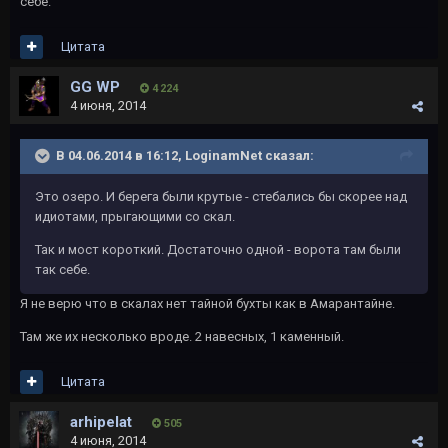
себе.
Цитата
GG WP
4 224
4 июня, 2014
В 04.06.2014 в 16:12, LoginamNet сказал:
Это озеро. И берега были крутые - стебались бы скорее над
идиотами, прыгающими со скал.
Так и мост короткий. Достаточно одной - ворота там были
так себе.
Я не верю что в скалах нет тайной бухты как в Амарантайне.
Там же их несколько вроде. 2 навесных, 1 каменный.
Цитата
arhipelat
505
4 июня, 2014