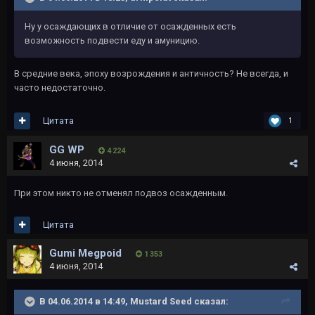
Ну у осаждающих в отличие от осажденных есть
возможность подвести еду и амуницию.
В средние века, эпоху возрождения и античность? Не всегда, и
часто недостаточно.
Цитата
1
GG WP
4 224
4 июня, 2014
При этом никто не отменял подвоз осажденным.
Цитата
Gumi Megpoid
1 353
4 июня, 2014
В 04.06.2014 в 14:49, Mustard Seed сказал: