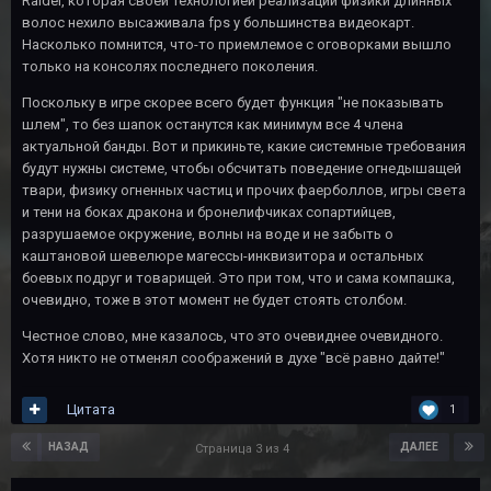
Raider, которая своей технологией реализации физики длинных
волос нехило высаживала fps у большинства видеокарт.
Насколько помнится, что-то приемлемое с оговорками вышло
только на консолях последнего поколения.
Поскольку в игре скорее всего будет функция "не показывать
шлем", то без шапок останутся как минимум все 4 члена
актуальной банды. Вот и прикиньте, какие системные требования
будут нужны системе, чтобы обсчитать поведение огнедышащей
твари, физику огненных частиц и прочих фаерболлов, игры света
и тени на боках дракона и бронелифчиках сопартийцев,
разрушаемое окружение, волны на воде и не забыть о
каштановой шевелюре магессы-инквизитора и остальных
боевых подруг и товарищей. Это при том, что и сама компашка,
очевидно, тоже в этот момент не будет стоять столбом.
Честное слово, мне казалось, что это очевиднее очевидного.
Хотя никто не отменял соображений в духе "всё равно дайте!"
Цитата
1
НАЗАД
ДАЛЕЕ
Страница 3 из 4