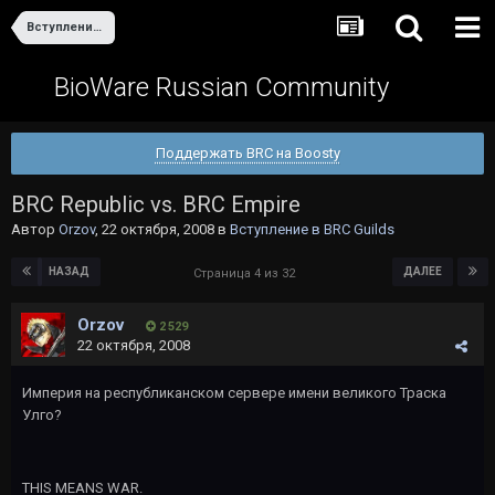
Вступление в BRC Guilds
BioWare Russian Community
Поддержать BRC на Boosty
BRC Republic vs. BRC Empire
Автор
Orzov
,
22 октября, 2008
в
Вступление в BRC Guilds
НАЗАД
ДАЛЕЕ
Страница 4 из 32
Orzov
2 529
22 октября, 2008
Империя на республиканском сервере имени великого Траска
Улго?
THIS MEANS WAR.