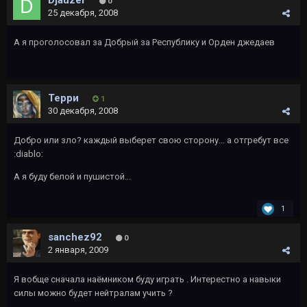
Djauzer
0
25 декабря, 2008
А я проголосовал за Добрый за Республику и Орден джедаев
Терри
1
30 декабря, 2008
Добро или зло? каждый выберет свою сторону... а отгребут все
:diablo:
А я буду белой и пушистой...
1
sanchez92
0
2 января, 2009
Я вобще сначала наёмником буду играть . Интерестно а навыки
силы можно будет нейтралам учить ?