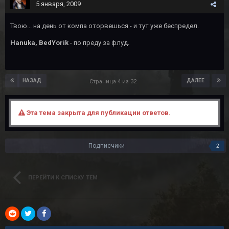
5 января, 2009
Твою... на день от компа оторвешься - и тут уже беспредел.
Hanuka, BedYorik
- по преду за флуд.
НАЗАД
ДАЛЕЕ
Страница 4 из 32
Эта тема закрыта для публикации ответов.
Подписчики
2
ПЕРЕЙТИ К СПИСКУ ТЕМ