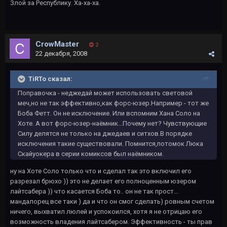
Злой за Республику. Ха-ха-ха.
CrowMaster
2
22 декабря, 2008
TiRTo сказал:
Поправочка - неджедай может использовать световой
меч,но не так эффективно,как форс-юзер.Например - тот же
Боба Фетт. Он не исключение. Или вспомним Хана Соло на
Хоте. А вот форс-юзер-наёмник...Почему нет? Чувствующие
Силу делятся не только на джедаев и ситхов.В порядке
исключения такие существовали. Помнится,потомок Люка
Скайуокера в серии комиксов был наёмником.
ну на Хоте Соло только что и сделал так это включил его
разрезал брюхо )) это не делает его полноценным юзером
лайтсабера )) что касается Боба то.. он не так прост...
мандалорец все таки ) да и что он смог сделать) ровным счетом
ничего, выхватил люлей и успокоился, хотя я не отрицаю его
возможность владения лайтсабером. Эффективность - ты прав