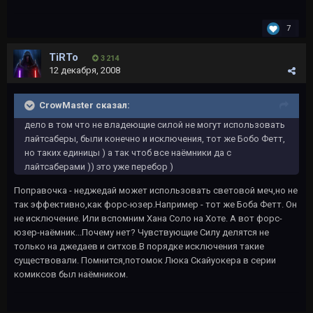
7
TiRTo
3 214
12 декабря, 2008
CrowMaster сказал:
дело в том что не владеющие силой не могут использовать
лайтсаберы, были конечно и исключения, тот же Бобо Фетт,
но таких единицы ) а так чтоб все наёмники да с
лайтсаберами )) это уже перебор )
Поправочка - неджедай может использовать световой меч,но не
так эффективно,как форс-юзер.Например - тот же Боба Фетт. Он
не исключение. Или вспомним Хана Соло на Хоте. А вот форс-
юзер-наёмник...Почему нет? Чувствующие Силу делятся не
только на джедаев и ситхов.В порядке исключения такие
существовали. Помнится,потомок Люка Скайуокера в серии
комиксов был наёмником.