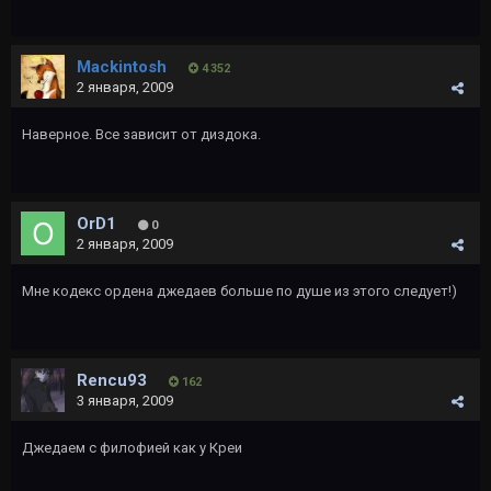
Mackintosh
4 352
2 января, 2009
Наверное. Все зависит от диздока.
OrD1
0
2 января, 2009
Мне кодекс ордена джедаев больше по душе из этого следует!)
Rencu93
162
3 января, 2009
Джедаем с филофией как у Креи