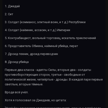
1. Джедай
2. Сит
3. Солдат (комманос, элитный воин, и т.д.) Республики
4. Солдат (наёмник, ассасин, и т.д.) Империи
5. Контрабандист, вольный торговец, искатель приключений
6. Представитель Обмена, наёмный убийца, пират
7. Дроид-техник, дроид-переводчик
8. Дроид-убийца
Первые два класса - адепты Силы, вторые два - солдаты
противоборствующих сторон, третьи - свободные от
политической жизни, четвёртые - дроиды. В каждой паре первые
светлые, вторые тёмные.
Вроде всё учёл.
Хотя я голосовал за Джедаев, но цитата: