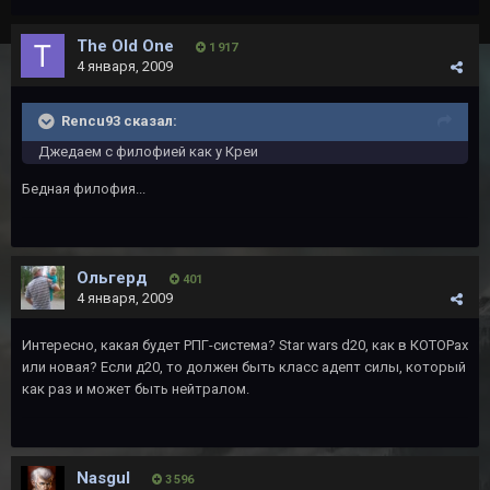
The Old One
1 917
4 января, 2009
Rencu93 сказал:
Джедаем с филофией как у Креи
Бедная филофия...
Ольгерд
401
4 января, 2009
Интересно, какая будет РПГ-система? Star wars d20, как в КОТОРах
или новая? Если д20, то должен быть класс адепт силы, который
как раз и может быть нейтралом.
Nasgul
3 596