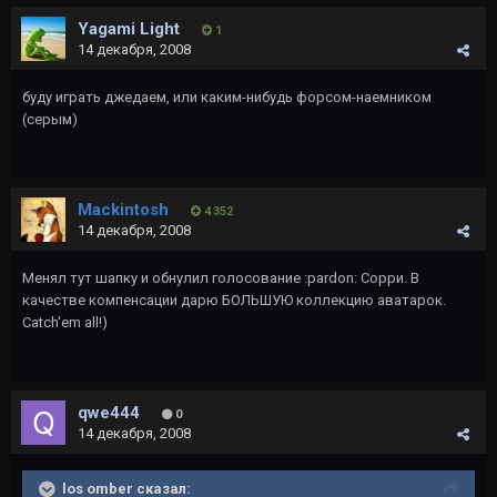
Yagami Light
1
14 декабря, 2008
буду играть джедаем, или каким-нибудь форсом-наемником
(серым)
Mackintosh
4 352
14 декабря, 2008
Менял тут шапку и обнулил голосование :pardon: Сорри. В
качестве компенсации дарю БОЛЬШУЮ коллекцию аватарок.
Catch'em all!)
qwe444
0
14 декабря, 2008
los omber сказал: