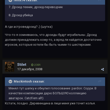
fenix74 сказал:
7. Дроид-техник, дроид-переводчик
8. Дроид-убийца
А где астроведроид? ;) (шутка)
Что-то я сомневаюсь, что дроиды будут играбельны. Дроид
должен принадлежать кому-то, а вряд ли найдется достаточно
игроков, которые хотели бы быть чьими-то шестерками.
Stilet
2 301
17 декабря, 2008
Mackintosh сказал:
Менял тут шапку и обнулил голосование :pardon: Сорри. В
качестве компенсации дарю БОЛЬШУЮ коллекцию
аватарок. Catch'em all!)
Кстати, поздно. Деревенщина в лице меня уже точит колья.