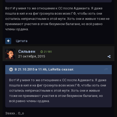
Вот! И у меня то же отношение к СС после Адаманта. Я даже
пошла в кип и на фиг грохнула всех моих ГФ, чтобы хоть они
остались непричастными к этой мути. Хоть они и живые тоже не
принимают участия в этом безумном балагане, но всё равно
члены ордена.
Цитата
Сильвен
21 981
21 октября, 2015
В 21.10.2015 в 11:46, LaRetta сказал:
Вот! И у меня то же отношение к СС после Адаманта. Я даже
пошла в кип и на фиг грохнула всех моих ГФ, чтобы хоть они
остались непричастными к этой мути. Хоть они и живые
тоже не принимают участия в этом безумном балагане, но
всё равно члены ордена.
Эээээ... О_о