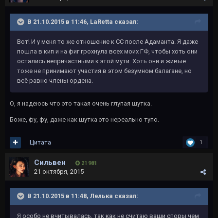
В 21.10.2015 в 11:46, LaRetta сказал:
Вот! И у меня то же отношение к СС после Адаманта. Я даже
пошла в кип и на фиг грохнула всех моих ГФ, чтобы хоть они
остались непричастными к этой мути. Хоть они и живые
тоже не принимают участия в этом безумном балагане, но
всё равно члены ордена.
О, я надеюсь что это такая очень глупая шутка.
Боже, фу, фу, даже как шутка это нереально тупо.
Цитата
1
Сильвен
21 981
21 октября, 2015
В 21.10.2015 в 11:48, Лелька сказал:
Я особо не вчитывалась, так как не считаю ваши споры чем