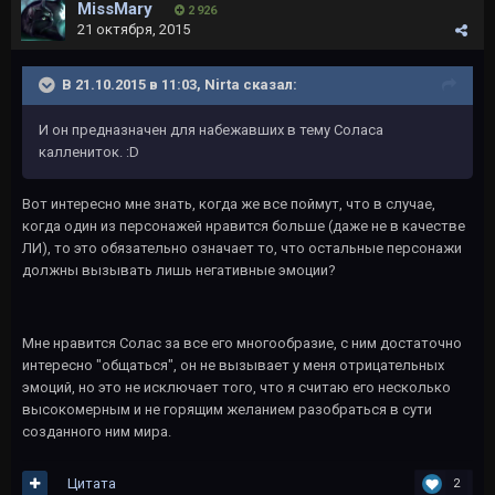
MissMary
2 926
21 октября, 2015
В 21.10.2015 в 11:03, Nirta сказал:
И он предназначен для набежавших в тему Соласа
каллениток. :D
Вот интересно мне знать, когда же все поймут, что в случае,
когда один из персонажей нравится больше (даже не в качестве
ЛИ), то это обязательно означает то, что остальные персонажи
должны вызывать лишь негативные эмоции?
Мне нравится Солас за все его многообразие, с ним достаточно
интересно "общаться", он не вызывает у меня отрицательных
эмоций, но это не исключает того, что я считаю его несколько
высокомерным и не горящим желанием разобраться в сути
созданного ним мира.
Цитата
2