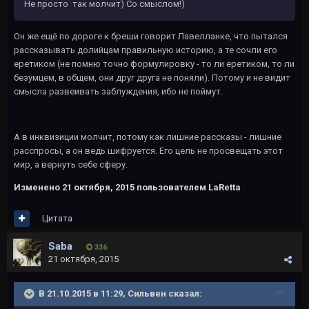
Не просто так молчит) Со смыслом!)
Он же ещё по дороге к бреши говорит Лавелланке, что пытался
рассказывать долийцам правильную историю, а те сочли его
еретиком (не помню точно формулировку - то ли еретиком, то ли
безумцем, в общем, они друг друга не поняли). Потому и не видит
смысла развеивать заблуждения, ибо не поймут.
А в инквизиции молчит, потому как лишние рассказы - лишние
расспросы, а он ведь шифруется. Его цель не просвещать этот
мир, а вернуть себе сферу.
Изменено
21 октября, 2015
пользователем LaRetta
Цитата
Saba
336
21 октября, 2015
В 21.10.2015 в 11:29, Сильвен сказал: