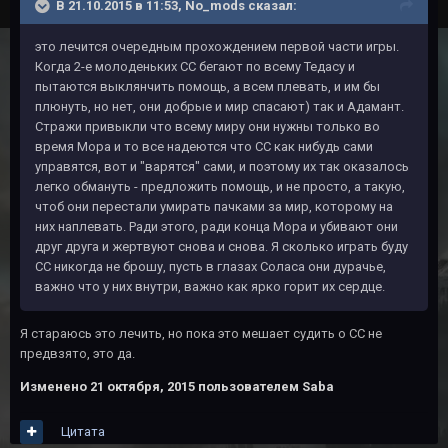
В 21.10.2015 в 11:53, No_mods сказал:
это лечится очередным прохождением первой части игры.
Когда 2-е молоденьких СС бегают по всему Тедасу и
пытаются выклянчить помощь, а всем плевать, и им бы
плюнуть, но нет, они добрые и мир спасают) так и Адамант.
Стражи привыкли что всему миру они нужны только во
время Мора и то все надеются что СС как нибудь сами
управятся, вот и "варятся" сами, и поэтому их так оказалось
легко обмануть - предложить помощь, и не просто, а такую,
чтоб они перестали умирать пачками за мир, которому на
них наплевать. Ради этого, ради конца Мора и убивают они
друг друга и жертвуют снова и снова. Я сколько играть буду
СС никогда не брошу, пусть в глазах Соласа они дурачье,
важно что у них внутри, важно как ярко горит их сердце.
Я стараюсь это лечить, но пока это мешает судить о СС не
предвзято, это да.
Изменено
21 октября, 2015
пользователем Saba
Цитата