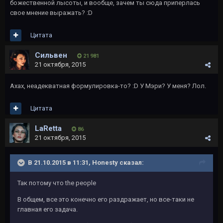
божественной лысоты, и вообще, зачем ты сюда приперлась
свое мнение выражать? :D
Цитата
Сильвен
21 981
21 октября, 2015
Ахах, неадекватная формулировка-то? :D У Мэри? У меня? Лол.
Цитата
LaRetta
86
21 октября, 2015
В 21.10.2015 в 11:31, Honesty сказал:
Так потому что the people
В общем, все это конечно его раздражает, но все-таки не
главная его задача.