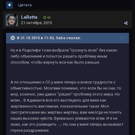
Цитата
LaRetta
86
21 октября, 2015
В 21.10.2015 в 11:43, Saba сказал:
Ну я в Рэдклифе тоже выбрала "грохнуть всех" без каких-
либо объяснений и попыток решить проблему иным
способом, чтобы вернуть все как было раньше.
А по отношению к СС у меня теперь и вовсе трудности с
объективностью. Мозгами понимаю, что если бы не они, то
мор, конечно, уже давно "решил" проблему этого мира. Но
млин... В Адаманте все это выглядело для меня как
жертвенность виктимная, показательная такая. Мол
смотрите какие мы жертвы-жертвы, вам никогда не понять
наших высоких чуйств. Буквально упиваются этим. И я не
знаю, как это развидеть. -_- Но они у меня теперь вызывают
глухое раздражение.