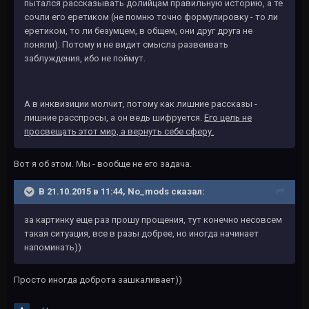
пытался рассказывать долийцам правильную историю, а те
сочли его еретиком (не помню точно формулировку - то ли
еретиком, то ли безумцем, в общем, они друг друга не
поняли). Потому и не видит смысла развеивать
заблуждения, ибо не поймут.
А в инквизиции молчит, потому как лишние рассказы -
лишние расспросы, а он ведь шифруется.
Его цель не
просвещать этот мир, а вернуть себе сферу.
Вот я об этом. Мы - вообще не его задача.
В 21.10.2015 в 11:44, No_mods сказал:
за картинку еще раз прошу прощения, тут конечно несовсем
такая ситуация, все в разы добрее, но иногда начинает
напоминать))
Просто иногда доброта зашкаливает))