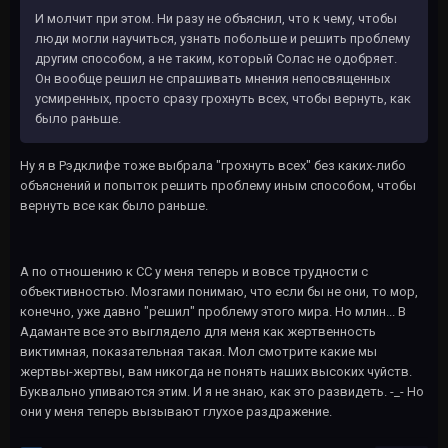
И молчит при этом. Ни разу не объяснил, что к чему, чтобы
люди могли научиться, узнать побольше и решить проблему
другим способом, а не таким, который Солас не одобряет.
Он вообще решил не спрашивать мнения непосвященных
усмиренных, просто сразу грохнуть всех, чтобы вернуть, как
было раньше.
Ну я в Рэдклифе тоже выбрала "грохнуть всех" без каких-либо
объяснений и попыток решить проблему иным способом, чтобы
вернуть все как было раньше.
А по отношению к СС у меня теперь и вовсе трудности с
объективностью. Мозгами понимаю, что если бы не они, то мор,
конечно, уже давно "решил" проблему этого мира. Но млин... В
Адаманте все это выглядело для меня как жертвенность
виктимная, показательная такая. Мол смотрите какие мы
жертвы-жертвы, вам никогда не понять наших высоких чуйств.
Буквально упиваются этим. И я не знаю, как это развидеть. -_- Но
они у меня теперь вызывают глухое раздражение.