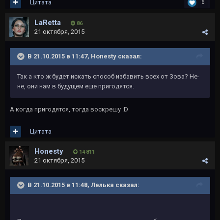
Цитата
6
LaRetta
86
21 октября, 2015
В 21.10.2015 в 11:47, Honesty сказал:
Так а кто ж будет искать способ избавить всех от Зова? Не-
не, они нам в будущем еще пригодятся.
А когда пригодятся, тогда воскрешу :D
Цитата
Honesty
14 811
21 октября, 2015
В 21.10.2015 в 11:48, Лелька сказал: