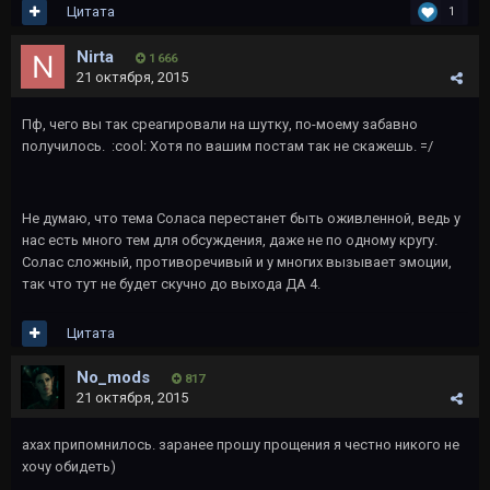
Цитата
1
Nirta
1 666
21 октября, 2015
Пф, чего вы так среагировали на шутку, по-моему забавно
получилось. :cool: Хотя по вашим постам так не скажешь. =/
Не думаю, что тема Соласа перестанет быть оживленной, ведь у
нас есть много тем для обсуждения, даже не по одному кругу.
Солас сложный, противоречивый и у многих вызывает эмоции,
так что тут не будет скучно до выхода ДА 4.
Цитата
No_mods
817
21 октября, 2015
ахах припомнилось. заранее прошу прощения я честно никого не
хочу обидеть)