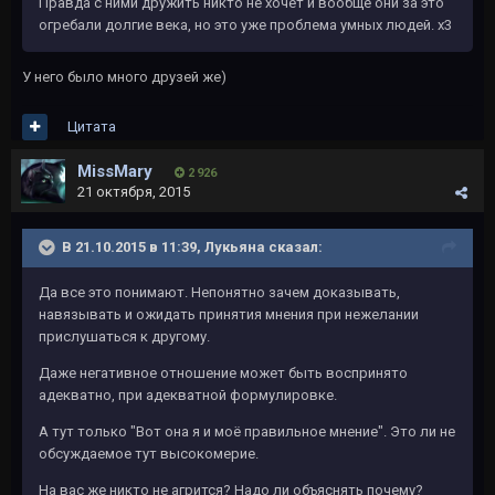
Правда с ними дружить никто не хочет и вообще они за это
огребали долгие века, но это уже проблема умных людей. х3
У него было много друзей же)
Цитата
MissMary
2 926
21 октября, 2015
В 21.10.2015 в 11:39, Лукьяна сказал:
Да все это понимают. Непонятно зачем доказывать,
навязывать и ожидать принятия мнения при нежелании
прислушаться к другому.
Даже негативное отношение может быть воспринято
адекватно, при адекватной формулировке.
А тут только "Вот она я и моё правильное мнение". Это ли не
обсуждаемое тут высокомерие.
На вас же никто не агрится? Надо ли объяснять почему?