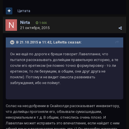
Цитата
Nirta
1 666
21 октября, 2015
В 21.10.2015 в 11:42, LaRetta сказал:
Он же ещё по дороге к бреши говорит Лавелланке, что
пытался рассказывать долийцам правильную историю, а те
сочли его еретиком (не помню точно формулировку - то ли
еретиком, то ли безумцем, в общем, они друг друга не
поняли). Потому и не видит смысла развеивать
заблуждения, ибо не поймут.
Солас на неодобрении в Скайхолде рассказывает инквизитору,
что долийцы прогоняли его, обзывали сумасшедшим,
ненормальным и т.д. В общем, отнеслись очень плохо. И
Лавеллан может исправить это впечатление, если найдет с ним
общий язык и постарается понять его.=) Он способен изменять