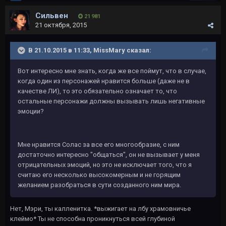
Сильвен
21 981
21 октября, 2015
В 21.10.2015 в 11:33, MissMary сказал:
Вот интересно мне знать, когда же все поймут, что в случае,
когда один из персонажей нравится больше (даже не в
качестве ЛИ), то это обязательно означает то, что
остальные персонажи должны вызывать лишь негативные
эмоции?
Мне нравится Солас за все его многообразие, с ним
достаточно интересно "общаться", он не вызывает у меня
отрицательных эмоций, но это не исключает того, что я
считаю его несколько высокомерным и не горящим
желанием разобраться в сути созданного ним мира.
Нет, Мэри, ты калленитка. *выжигает на лбу храмовничье
клеймо* Ты не способна проникнуться всей глубиной