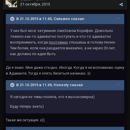
21 октября, 2015
В 21.10.2015 в 11:45, Сильвен сказал:
У них был мозг затуманен лжеЗовом Корифея. Довольно
тяжело как-то адекватно поступать и что-то адекватно
воспринимать, когда
постоянно
слышишь в голову песню.
Тем более, если она раздается внезапно, а не через 20 лет,
как должно по идее быть.
Да я знаю. Мне даже стыдно. Иногда. Когда я не вспоминаю сцену
в Адаманте. Тогда я опять беситься начинаю. х)
В 21.10.2015 в 11:49, Honesty сказал:
Я сегодня из темы поняла, что я высокомерна)
Буду теперь знать)
Такая же ситуация. х))