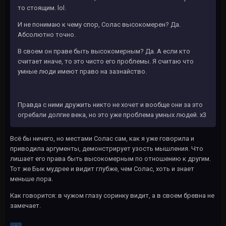
то стоящим. lol.
И не понимаю к чему спор, Солас высокомерен? Да.
Абсолютно точно.
В своем он праве быть высокомерным? Да. А если кто
считает иначе, то это чисто его проблемы. Я считаю что
умные люди имеют право на зазнайство.
Правда с ними дружить никто не хочет и вообще они за это
огребали долгие века, но это уже проблема умных людей. х3
Всё бы ничего, но местами Солас сам, как я уже говорила и
приводила аргументы, демонстрирует узость мышления. Что
лишает его права быть высокомерным по отношению к другим.
Тот же Бык мудрее и видит глубже, чем Солас, хоть и знает
меньше лора.
Как говорится: в чужом глазу соринку видит, а в своем бревна не
замечает.