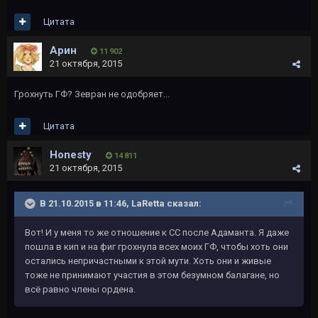
Цитата
Арин
11 902
21 октября, 2015
Грохнуть ГФ? Зевран не одобряет...
Цитата
Honesty
14 811
21 октября, 2015
В 21.10.2015 в 11:46, LaRetta сказал:
Вот! И у меня то же отношение к СС после Адаманта. Я даже
пошла в кип и на фиг грохнула всех моих ГФ, чтобы хоть они
остались непричастными к этой мути. Хоть они и живые
тоже не принимают участия в этом безумном балагане, но
всё равно члены ордена.