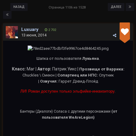
НАЗАД
ДАЛЕЕ
Страница 1106 из 1528
Luxuary
2 702
13 июня, 2014
Шапка от пользователя
Лукьяна
.
Класс:
Маг |
Автор:
Патрик Уикс |
Прозвище от Варрика:
Chuckles \ Смеюн |
Сопартиец или НПС:
Спутник
|
Озвучил:
Гаррет Дэвид-Ллойд
ЛИ! Роман доступен только эльфийке-инквизитору.
Бантеры (Диалоги) Соласа с другими персонажами
(от
пользователя WeAreLegion)