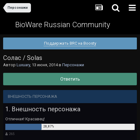
Персонажи
BioWare Russian Community
Поддержать BRC на Boosty
Солас / Solas
Автор
Luxuary
,
13 июня, 2014
в
Персонажи
Ответить
ВНЕШНОСТЬ ПЕРСОНАЖА
1. Внешность персонажа
Отличная! Красавец!
265