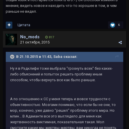
мнение, видеть новое и находить что-то хорошее в том, в чем
раньше не видел.
Цитата
6
No_mods
817
21 октября, 2015
В 21.10.2015 в 11:43, Saba сказал:
Ну я в Рэдклифе тоже выбрала "грохнуть всех" без каких-
либо объяснений и попыток решить проблему иным
способом, чтобы вернуть все как было раньше.
А по отношению к СС у меня теперь и вовсе трудности с
объективностью. Мозгами понимаю, что если бы не они, то
мор, конечно, уже давно "решил" проблему этого мира. Но
млин... В Адаманте все это выглядело для меня как
жертвенность виктимная, показательная такая. Мол
смотрите какие мы жертвы-жертвы, вам никогда не понять