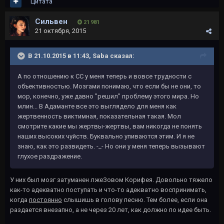
Цитата
Сильвен
21 981
21 октября, 2015
В 21.10.2015 в 11:43, Saba сказал:
А по отношению к СС у меня теперь и вовсе трудности с
объективностью. Мозгами понимаю, что если бы не они, то
мор, конечно, уже давно "решил" проблему этого мира. Но
млин... В Адаманте все это выглядело для меня как
жертвенность виктимная, показательная такая. Мол
смотрите какие мы жертвы-жертвы, вам никогда не понять
наших высоких чуйств. Буквально упиваются этим. И я не
знаю, как это развидеть. -_- Но они у меня теперь вызывают
глухое раздражение.
У них был мозг затуманен лжеЗовом Корифея. Довольно тяжело
как-то адекватно поступать и что-то адекватно воспринимать,
когда
постоянно
слышишь в голову песню. Тем более, если она
раздается внезапно, а не через 20 лет, как должно по идее быть.