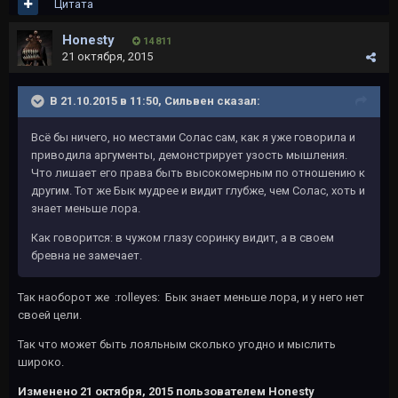
Цитата
Honesty
14 811
21 октября, 2015
В 21.10.2015 в 11:50, Сильвен сказал:
Всё бы ничего, но местами Солас сам, как я уже говорила и
приводила аргументы, демонстрирует узость мышления.
Что лишает его права быть высокомерным по отношению к
другим. Тот же Бык мудрее и видит глубже, чем Солас, хоть и
знает меньше лора.
Как говорится: в чужом глазу соринку видит, а в своем
бревна не замечает.
Так наоборот же :rolleyes: Бык знает меньше лора, и у него нет
своей цели.
Так что может быть лояльным сколько угодно и мыслить
широко.
Изменено
21 октября, 2015
пользователем Honesty