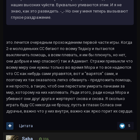
наших высоких чуйств. Буквально упиваются этим. И я не
знаю, как это развидеть. -_- Но они у меня теперь вызывают
глухое раздражение.
это лечится очередным прохождением первой части игры. Когда
2-е молоденьких СС бегают по всему Тедасу и пытаются
выклянчить помощь, а всем плевать, и им бы плюнуть, но нет,
они добрые и мир спасают) так и Адамант. Стражи привыкли что
всему миру они нужны только во время Мора и то все надеются
что СС как нибудь сами управятся, вот и "варятся" сами, и
поэтому их так оказалось легко обмануть - предложить помощь,
и не просто, а такую, чтоб они перестали умирать пачками за
мир, которому на них наплевать. Ради этого, ради конца Мора и
убивают они друг друга и жертвуют снова и снова. Я сколько
играть буду СС никогда не брошу, пусть в глазах Соласа они
дурачье, важно что у них внутри, важно как ярко горит их сердце.
Цитата
5
Saba
336