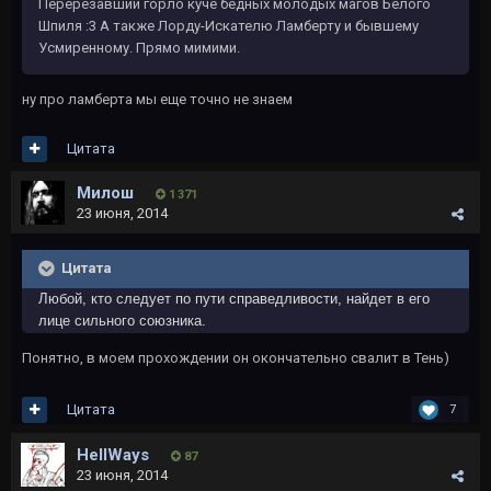
Перерезавший горло куче бедных молодых магов Белого
Шпиля :3 А также Лорду-Искателю Ламберту и бывшему
Усмиренному. Прямо мимими.
ну про ламберта мы еще точно не знаем
Цитата
Милош
1 371
23 июня, 2014
Цитата
Любой, кто следует по пути справедливости, найдет в его
лице сильного союзника.
Понятно, в моем прохождении он окончательно свалит в Тень)
Цитата
7
HellWays
87
23 июня, 2014