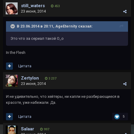
still_waters
453
23 июня, 2014
В 23.06.2014 в 20:11, AgeEternity сказал:
Это что за сериал такой О_о
In the Flesh
Цитата
Zertylon
3 237
23 июня, 2014
И не удивительно, что хейтеры, ни капли не разбирающиеся в
красоте, уже набежали. Да.
Цитата
5
Salaar
997