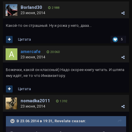
Borland30
2 988
23 июня, 2014
Какой-то он страшный. Ну и рожа у него, дааа...
Цитата
5
amercafe
20 060
23 июня, 2014
Божечки, какой он классный) Надо скорее книгу читать. И шляпа
ему идёт, не то что Инквизитору.
Цитата
nomadka2011
1 392
23 июня, 2014
В 23.06.2014 в 19:31, Revelate сказал: