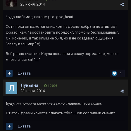
23 июня, 2014
Чудо любимое, наконец-то :give_heart:
Хотя пока он кажется слишком пафосно-добрым по этим вот
фразочкам, "восстановить порядок", "помочь беспомощным".
Он, конечно, и так злым не был, но и не создавал ощущения
"спасу весь мир" =)
Всё равно счастье. Коула показали и сразу нормально, много-
много счастья! ^__^
Цитата
1
Лукьяна
10 096
23 июня, 2014
Будут ли помнить меня - не важно. Главное, что я помог.
От этой фразы хочется плакать *большой сопливый смайл*
Цитата