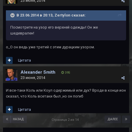
23 июня, 2014
В 23.06.2014 в 20:13, Zertylon сказал:
Посмотрите на узор его верхней одежды! Он же
шедеврален!
о_О он ведь уже третий с этим дурацким узором.
Цитата
Alexander Smith
395
23 июня, 2014
И все-таки Коль или Коул одержимый или дух? Вроде в конце ион
сказал, что Коль всетаки был ,но он погиб
Цитата
НАЗАД
ДАЛЕЕ
Страница 2 из 14