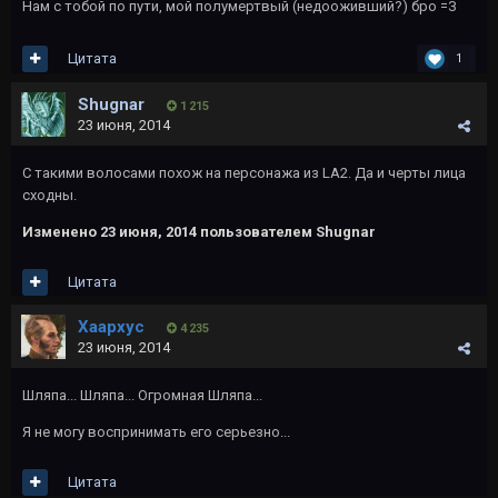
Нам с тобой по пути, мой полумертвый (недооживший?) бро =З
Цитата
1
Shugnar
1 215
23 июня, 2014
С такими волосами похож на персонажа из LA2. Да и черты лица
сходны.
Изменено
23 июня, 2014
пользователем Shugnar
Цитата
Хаархус
4 235
23 июня, 2014
Шляпа... Шляпа... Огромная Шляпа...
Я не могу воспринимать его серьезно...
Цитата