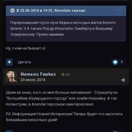
В 23.06.2014 в 19:31, Revelate сказал:
Перерезавший горло куче бедных молодых магов Белого
Шпиля :3 А также Лорду-Искателю Ламберту и бывшему
Усмиренному. Прямо мимими.
Ну, с кем не бывает х)
Цитата
5
Nemesis Fawkes
231
23 июня, 2014
Даже не знаю, кого он мне больше напоминает : Страшилу из
"Волшебник Изумрудного города" или зомби-Незнайку. А так
посмотрим, в Asunder персонаж заинтересовал.
P.S. Информация! Новая! Интересная! Теперь будет что мусолить
ближайшие несколько дней!