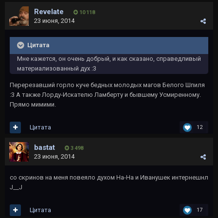
Revelate
10 118
23 июня, 2014
Цитата
Мне кажется, он очень добрый, и как сказано, справедливый
материализованный дух :3
Перерезавший горло куче бедных молодых магов Белого Шпиля
:3 А также Лорду-Искателю Ламберту и бывшему Усмиренному.
Прямо мимими.
Цитата
12
bastat
3 498
23 июня, 2014
со скринов на меня повеяло духом На-На и Иванушек интернешнл
J__J
Цитата
17