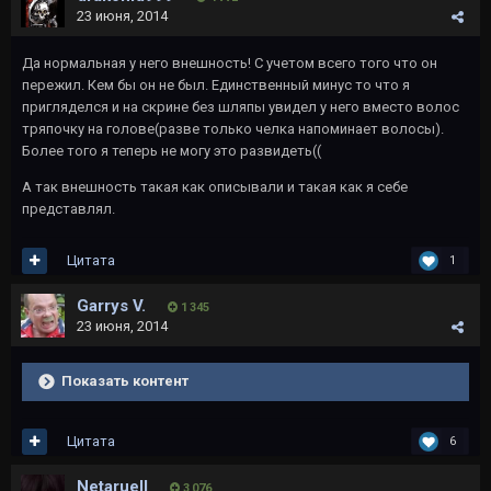
23 июня, 2014
Да нормальная у него внешность! С учетом всего того что он
пережил. Кем бы он не был. Единственный минус то что я
пригляделся и на скрине без шляпы увидел у него вместо волос
тряпочку на голове(разве только челка напоминает волосы).
Более того я теперь не могу это развидеть((
А так внешность такая как описывали и такая как я себе
представлял.
Цитата
1
Garrys V.
1 345
23 июня, 2014
Показать контент
Цитата
6
Netaruell
3 076