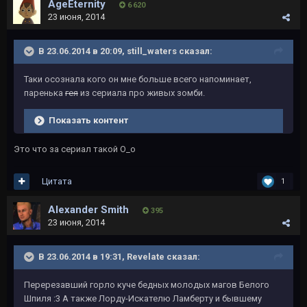
AgeEternity
6 620
23 июня, 2014
В 23.06.2014 в 20:09, still_waters сказал:
Таки осознала кого он мне больше всего напоминает,
паренька
гея
из сериала про живых зомби.
Показать контент
Это что за сериал такой О_о
Цитата
1
Alexander Smith
395
23 июня, 2014
В 23.06.2014 в 19:31, Revelate сказал:
Перерезавший горло куче бедных молодых магов Белого
Шпиля :3 А также Лорду-Искателю Ламберту и бывшему