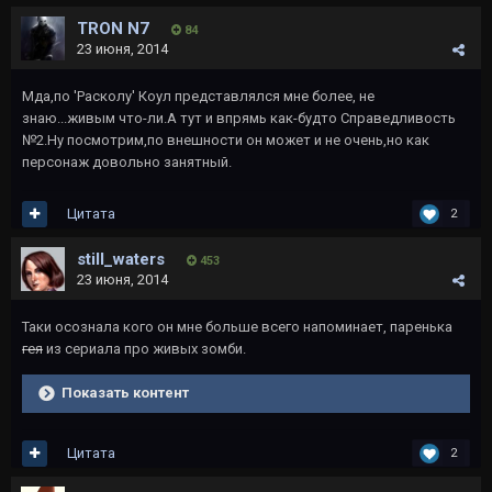
TRON N7
84
23 июня, 2014
Мда,по 'Расколу' Коул представлялся мне более, не
знаю...живым что-ли.А тут и впрямь как-будто Справедливость
№2.Ну посмотрим,по внешности он может и не очень,но как
персонаж довольно занятный.
Цитата
2
still_waters
453
23 июня, 2014
Таки осознала кого он мне больше всего напоминает, паренька
гея
из сериала про живых зомби.
Показать контент
Цитата
2