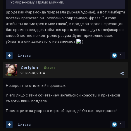
Усмиренному. Прямо мимими.
Вроде как Фарамонда пререзала рыжая(Адриан), а вот Ламберта
всетаки пререзал он , особенно понравилась фраза: " Я хочу
чтобы ты посмотрел в мои глаза", и вроде он горло не резал ,он
бил прямо в сердце чтобы вся кровь вытекла ,дух малефикар со
способностью по контролю разума ,будет прикольно всех
убивать а они даже этого не замечают
Цитата
1
Zertylon
3 237
23 июня, 2014
Невероятно стильный персонаж.
И его лицо с этим сочетанием ангельской красоты и признаков
смерти- лишь полдела.
Посмотрите на узор его верхней одежды! Он же шедеврален!
Цитата
1