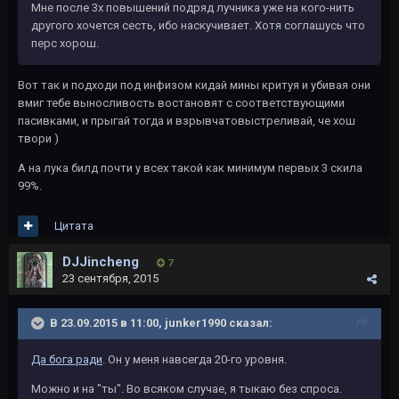
Мне после 3х повышений подряд лучника уже на кого-нить
другого хочется сесть, ибо наскучивает. Хотя соглашусь что
перс хорош.
Вот так и подходи под инфизом кидай мины критуя и убивая они
вмиг тебе выносливость востановят с соответствующими
пасивками, и прыгай тогда и взрывчатовыстреливай, че хош
твори )
А на лука билд почти у всех такой как минимум первых 3 скила
99%.
Цитата
DJJincheng
7
23 сентября, 2015
В 23.09.2015 в 11:00, junker1990 сказал:
Да бога ради
. Он у меня навсегда 20-го уровня.
Можно и на "ты". Во всяком случае, я тыкаю без спроса.