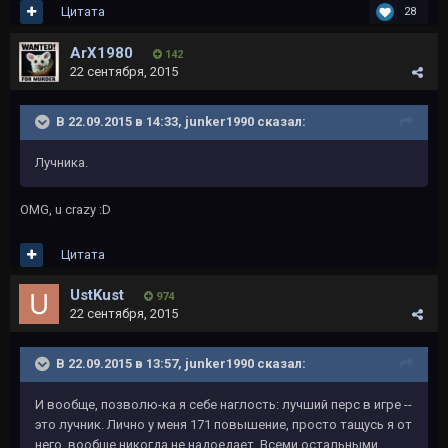
Цитата
28
ArX1980
142
22 сентября, 2015
В 22.09.2015 в 14:33, junker1990 сказал:
Лучника.
OMG, u crazy :D
Цитата
UstKust
974
22 сентября, 2015
В 22.09.2015 в 13:57, junker1990 сказал:
И вообще, позволю-ка я себе наглость: лучший перс в игре --
это лучник. Лично у меня 171 повышение, просто тащусь я от
него, вообще никогда не надоедает. Всеми остальными