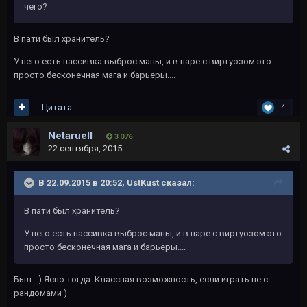
чего?
В пати был хранитель?
У него есть пассивка выброс маны, и в паре с виртуозом это
просто бесконечная мага и барьеры....
Цитата
4
Netaruell
3 076
22 сентября, 2015
В 22.09.2015 в 20:52, UstKust сказал:
В пати был хранитель?
У него есть пассивка выброс маны, и в паре с виртуозом это
просто бесконечная мага и барьеры....
Был =) Ясно тогда. Классная возможность, если играть не с
рандомами )