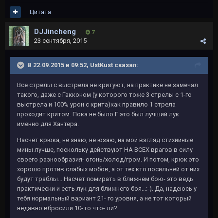
Цитата
DJJincheng
7
23 сентября, 2015
В 22.09.2015 в 09:52, UstKust сказал:
Все стрелы с выстрела не критуют, на практике не замечал
такого, даже с Гакконом (у которого тоже 3 стрелы с 1-го
выстрела и 100% урон с крита)как правило 1 стрела
проходит критом. Пока не было Г это был лучший лук
именно для Хантера.
Насчет крюка, не знаю, не юзаю, на мой взгляд стихийные
мины лучше, поскольку действуют НА ВСЕХ врагов в силу
своего разнообразия- огонь/холод/гром. И потом, крюк это
хорошо против слабых мобов, а от тех кто посильней от них
будут траблы... Насчет помирать в ближнем бою- это ведь
практически и есть лук для ближнего боя...:-). Да, надеюсь у
тебя нормальный вариант 21- го уровня, а не тот который
недавно вбросили 10- го что- ли?