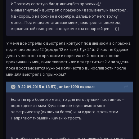
ИПоэтому советую билд: инвиз(без прокачки)/
мины(апнутые)/ выстрел с прыжком/ взрывчатый выстрел.
Яд - хорошо на бронзе и серебре, дальше от него толку
мало... Под инвизом ставишь мины, выстрел с прыжком,
взрывчатый выстрел- аплодисменты сопартийцев...:-))).
У меня все стрелы с выстрела критуют под инвизом а с прыжка
под инвизом все 12 (вроде 12 их там). Лук 21й. И как ты будешь
делать выстрел с прыжком и взрывчатый выстрел после
прокачанных мин, выносливость же вся тратиться? Или ждешь
пока восстановится нужное количество выносливости после
мин для выстрела с прыжком?
В 22.09.2015 в 13:57, junker1990 сказал:
Если ты про боевого мага, то для него лучший противник --
порождения тьмы. Куча юнитов с уязвимостью к
электричеству (включая босса) и ни одного с резистом.
Напрягают гномики? Качай хитрость.
И вообще, позволю-ка я себе наглость: лучший перс в игре --