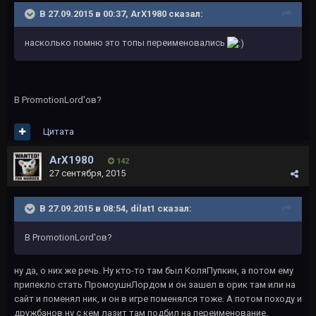
В 27.09.2015 в 00:37, ArX1980 сказал:
насколько помню это топы переименовались
В PromotionLord'ов?
Цитата
ArX1980
142
27 сентября, 2015
В 27.09.2015 в 08:54, dilat1 сказал:
В PromotionLord'ов?
ну да, о них же речь. Ну кто-то там был КоляПупкин, а потом ему
припекло стать ПромоушнЛордом и он зашел в орик там или на
сайт и поменял ник, и он в игре поменялся тоже. А потом походу и
дружбанов ну с кем лазит там подбил на переименование.