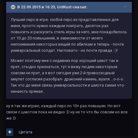
В 22.09.2015 в 16:23, UstKust сказал:
Лучший перс в игре- любой перс из представленных для
меня, просто нужно каждым поиграть, десяток раз
повысить и раскусить стиль игры за него, мне понадобилось
от 10 до 20 повышений, в зависимости от моего
непонимания некоторых вещей по абилкам и теперь - почти
универсальный солдат. Нагловато - но почти правда :-)!
Может поэтому мне с недавних пор хороший шмот так и
прет, стыдно признаться, тут я вижу людям некоторым
совсем не прет, а я вот сегодня уже 2-й превосходный
амулет согласия разобрал- драконий камень, вуаля ...о-о-о.
Так что до меня связь универсальности и шмота самая что-
нинаесть прямая.
ну я так же играю, каждый перс по 10+ раз повышен. Но вот
связи с шмотом пока не видно :D ну не то что бы совсем но все
же :D
Цитата