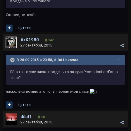
вроде не было такого.
Скорее, не везёт
Цитата
ArX1980
142
27 сентября, 2015
В 26.09.2015 в 23:58, dilat1 сказал:
PS: кто-то уже писал вроде - что за куча PromotionLord'ов в
топе?
насколько помню это топы переименовались
Цитата
dilat1
88
27 сентября, 2015