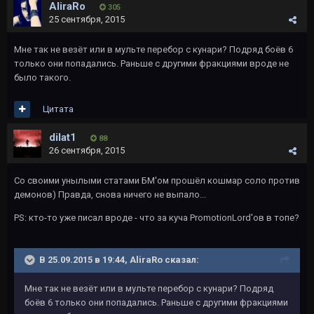
AliraRo
305
25 сентября, 2015
Мне так не везёт или в мульте перебор с кунари? Подряд боёв 6
только они попадались. Раньше с другими фракциями вроде не
было такого.
Цитата
dilat1
88
26 сентября, 2015
Со своими унылыми статами БМ'ом прошёл кошмар соло против
демонов) Правда, снова ничего не выпало...
PS: кто-то уже писал вроде - что за куча PromotionLord'ов в топе?
В 25.09.2015 в 19:44, AliraRo сказал:
Мне так не везёт или в мульте перебор с кунари? Подряд
боёв 6 только они попадались. Раньше с другими фракциями