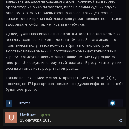
ваншотит(да, даже на кошмаре луком Г конечно), во вторых
врагикоторые выжили валятся, либо на самый худший случай
ошеломляются, что очень хорошо для сопартийцев. Урон он
наносит очень приличный, даже если у врага меньше пол- шкалы
здоровья, что- бы там не писали в учебнике.
Далее, нужны пассивки на шанс Крита и восстановление умений
всегда и всем, если в команде хотя - бы еще 2- е это знают. то
практически получается нон- стоп Крита и очень быстрое
восстановление умений. В постоянных командах только так и
играем. В этих условиях использование ПМ очень упрощается-
выстрел, 3-4 секунды- следующий выстрел. В результате лучник
всегда в топе листа результатов раунда.
Только нельзя на месте стоять- прибьют очень быстро :-))). Я,
конечно, не 171 раз арчера повысил, но думаю инфа полезна тебе
будет все- равно.
Цитата
1
UstKust
974
25 сентября, 2015