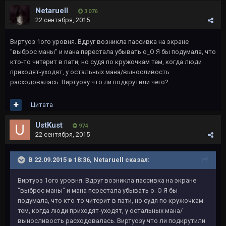
Netaruell
3 076
22 сентября, 2015
Виртуоз 1ого уровня. Вдруг возникла пассивка на экране
"выброс маны" и мана перестала убывать о_О Я бы подумала, что
кто-то читерит в пати, но судя по кружочкам тем, когда люди
приходят-уходят, у остальных мана/выносливость
расходовалась. Виртуозу что ли подкрутили чего?
Цитата
UstKust
974
22 сентября, 2015
В 22.09.2015 в 18:36, Netaruell сказал:
Виртуоз 1ого уровня. Вдруг возникла пассивка на экране
"выброс маны" и мана перестала убывать о_О Я бы
подумала, что кто-то читерит в пати, но судя по кружочкам
тем, когда люди приходят-уходят, у остальных мана/
выносливость расходовалась. Виртуозу что ли подкрутили