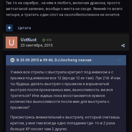
Так то на серебре... на нём я любого, включая дракона, просто
автоатакой запинаю, вообще с места не сходя. Умений-то всего
четыре, и тратить один слот на околобесполезное не хочется.
Цитата
UstKust
974
23 сентября, 2015
В 23.09.2015 в 09:40, DJJincheng сказал:
У меня все стрелы с выстрела критуют под инвизом а с
прыжка под инвизом все 12 (вроде 12 их там). Лук 21й. И как
ты будешь делать выстрел с прыжком и взрывчатый
выстрел после прокачанных мин, выносливость же вся
тратиться? Или ждешь пока восстановится нужное
количество выносливости после мин для выстрела с
прыжком?
Присмотрись внимательней к выстрелу, который считаешь
критом, у мня там всегда одно попадание где- то в 2 раза
больше ХР сносит чем 2 других.