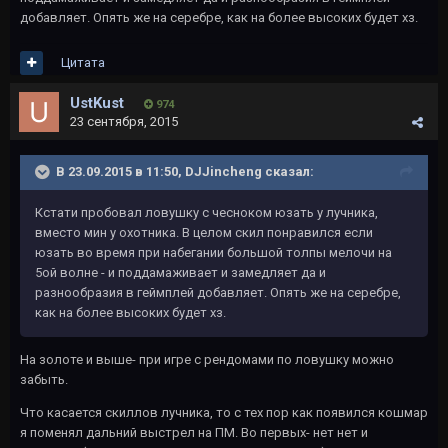
добавляет. Опять же на серебре, как на более высоких будет хз.
Цитата
UstKust
974
23 сентября, 2015
В 23.09.2015 в 11:50, DJJincheng сказал:
Кстати пробовал ловушку с чесноком юзать у лучника,
вместо мин у охотника. В целом скил понравился если
юзать во время при набегании большой толпы мелочи на
5ой волне - и поддамаживает и замедляет да и
разнообразия в геймплей добавляет. Опять же на серебре,
как на более высоких будет хз.
На золоте и выше- при игре с рендомами по ловушку можно
забыть.
Что касается скиллов лучника, то с тех пор как появился кошмар
я поменял дальний выстрел на ПМ. Во первых- нет нет и