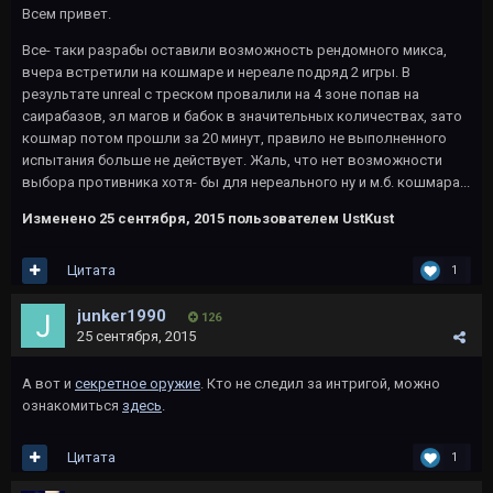
Всем привет.
Все- таки разрабы оставили возможность рендомного микса,
вчера встретили на кошмаре и нереале подряд 2 игры. В
результате unreal с треском провалили на 4 зоне попав на
саирабазов, эл магов и бабок в значительных количествах, зато
кошмар потом прошли за 20 минут, правило не выполненного
испытания больше не действует. Жаль, что нет возможности
выбора противника хотя- бы для нереального ну и м.б. кошмара...
Изменено
25 сентября, 2015
пользователем UstKust
Цитата
1
junker1990
126
25 сентября, 2015
А вот и
секретное оружие
. Кто не следил за интригой, можно
ознакомиться
здесь
.
Цитата
1