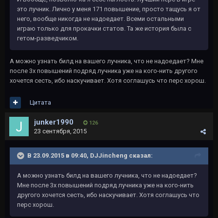
это лучник. Лично у меня 171 повышение, просто тащусь я от
него, вообще никогда не надоедает. Всеми остальными
играю только для прокачки статов. Та же история была с
гетом-разведчиком.
А можно узнать билд на вашего лучника, что не надоедает? Мне
после 3х повышений подряд лучника уже на кого-нить другого
хочется сесть, ибо наскучивает. Хотя соглашусь что перс хорош.
Цитата
junker1990
126
23 сентября, 2015
В 23.09.2015 в 09:40, DJJincheng сказал:
А можно узнать билд на вашего лучника, что не надоедает?
Мне после 3х повышений подряд лучника уже на кого-нить
другого хочется сесть, ибо наскучивает. Хотя соглашусь что
перс хорош.