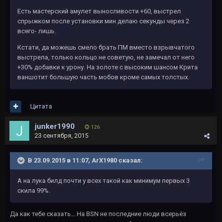
Есть мастерский амулет выносливости +60, выстрел
спрыжком после установки мин делаю секунды через 2
всего- лишь.
Кстати, да можешь смело брать ПМ вместо взрывчатого
выстрела, только кольцо не советую, не замечал от него
+30% добавки к урону. На золоте с высоким шансом Крита
ваншотит большую часть мобов кроме самых толстых.
Цитата
junker1990
126
23 сентября, 2015
В 23.09.2015 в 11:07, ArX1980 сказал:
А на лука билд почти у всех такой как минимум первых 3
скила 99%.
Да как тебе сказать... На BSN не последние люди всерьёз