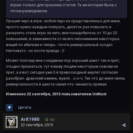
играю только для прокачки статов. Та же история была с
гетом-разведчиком.
Лучший перс в игре- любой перс из представленных для меня,
просто нужно каждым поиграть, десяток раз повысить и
раскусить стиль игры за него, мне понадобилось от 10 до 20
повышений, в зависимости от моего непонимания некоторых
вещей по абилкам и теперь - почти универсальный солдат.
Нагловато - но почти правда :-)!
Может поэтому мне с недавних пор хороший шмот так и прет,
стыдно признаться, тут я вижу людям некоторым совсем не
прет, а я вот сегодня уже 2-й превосходный амулет согласия
разобрал- драконий камень, вуаля ...о-о-о. Так что до меня связь
универсальности и шмота самая что- нинаесть прямая.
Изменено
22 сентября, 2015
пользователем UstKust
Цитата
ArX1980
142
22 сентября, 2015