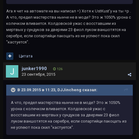
Ага я чет на автомате на вы написал =) Хотя к UstKust'у на ты =р .
А что, предел мастерства нынче не в моде? Это ж 1050% урона с
колечком вливается. Колдовской ужас с восставшим из
мертвых у сундуков за дверями 23 фиол луком ваншотятся на
серебре, если сопартийци пакоцать из не успеют пока скил
"кастуется".
Цитата
junker1990
126
23 сентября, 2015
В 23.09.2015 в 11:23, DJJincheng сказал:
А что, предел мастерства нынче не в моде? Это ж 1050%
урона с колечком вливается. Колдовской ужас с
восставшим из мертвых у сундуков за дверями 23 фиол
луком ваншотятся на серебре, если сопартийци пакоцать из
не успеют пока скил "кастуется".