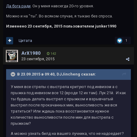
Да бога ради
. Он у меня навсегда 20-го уровня.
Можно и на "ты". Во всяком случае, я тыкаю без спроса.
Изменено
23 сентября, 2015
пользователем junker1990
Цитата
1
ArX1980
142
23 сентября, 2015
В 23.09.2015 в 09:40, DJJincheng сказал:
У меня все стрелы с выстрела критуют под инвизом а с
прыжка под инвизом все 12 (вроде 12 их там). Лук 21й. И как
ты будешь делать выстрел с прыжком и взрывчатый
выстрел после прокачанных мин, выносливость же вся
тратиться? Или ждешь пока восстановится нужное
количество выносливости после мин для выстрела с
прыжком?
А можно узнать билд на вашего лучника, что не надоедает?