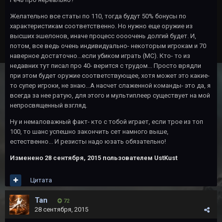
Желательно все статы по 110, тогда будут 50% бонусы по
характеристикам соответственно. Но нужно еще оружие из
высших эшелонов, иначе процесс оооочень долгий будет. И,
потом, все ведь очень индивидуально- некоторым игрокам и 70
наверное достаточно...если убиком играть (МС). Кто- то из
недавних тут писал про 40- верится с трудом... Просто врядли
при этом будет оружие соответствующее, хотя может это какие-
то супер игроки, не знаю...А насчет слаженной команды- это да, я
всегда за нее ратую, для этого и мультиплеер существует на мой
непросвященный взгляд.
Ну и немаловажный факт- кто с тобой играет, если трое из топ
100, то шанс успешно закончить сет намного выше,
естественно... И резисты надо юзать обязательно!
Изменено
28 сентября, 2015
пользователем UstKust
Цитата
Tan
72
28 сентября, 2015