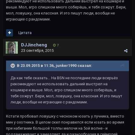
рекомендуют не использовать дальний выстрел на кошмаре и
выше. Мол, агро слишком много соберёшь, и тебя сожрут. Бери,
мол, ловушку, она классная. И это пишут люди, вообще не
играющие с рандомами.
Цитата
DJJincheng
7
23 сентября, 2015
В 23.09.2015 в 11:36, junker1990 сказал:
Да как тебе сказать... На BSN не последние люди всерьёз
рекомендуют не использовать дальний выстрел на
кошмаре и выше. Мол, агро слишком много соберёшь, и
тебя сожрут. Бери, мол, ловушку, она классная. И это пишут
люди, вообще не играющие с рандомами.
Кстати пробовал ловушку с чесноком юзать у лучника, вместо
мин у охотника. В целом скил понравился если юзать во время
при набегании большой толпы мелочи на 5ой волне - и
поддамаживает и замедляет да и разнообразия в геймплей