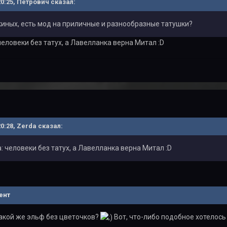
 20:25, Петрович сказал:
иных, есть мод на приличные и разнообразные татушки?
человеки без татух, а Лавелланка верна Митал :D
20:28, Zerda сказал:
: человеки без татух, а Лавелланка верна Митал :D
ент
акой же эльф без цветочков?
Вот, что-либо подобное хотелось 