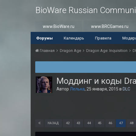
BioWare Russian Communi
www.BioWare.ru
www.BRCGames.ru
Форумы
Календарь
Правила
Модер
Главная
Dragon Age
Dragon Age: Inquisition
D
Моддинг и коды Drag
Автор
Лелька
,
25 января, 2015
в
DLC
42
43
44
45
46
47
48
НАЗАД