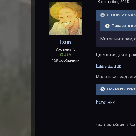
19 сентября, 2015
В 18.09.2015 в
Показать ко
Митал миталом, 
Tsuni
Уровень: 5
Цветочки для стра
419
159 сообщений
Раз
,
два
,
три
.
Маленькие радости 
Показать конт
Источник
*молится, чтобы для м!Ада