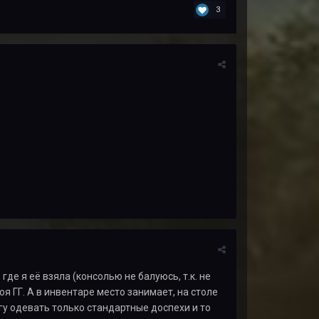
3
где я её взяла (консолью не балуюсь, т.к. не
оя ГГ. А в инвентаре место занимает, на столе
огу одевать только стандартные доспехи и то