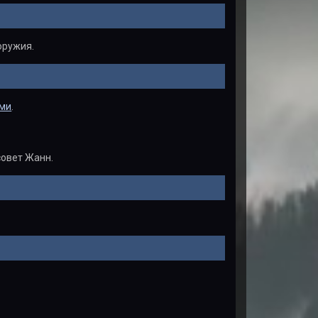
оружия.
ми
.
совет Жанн.