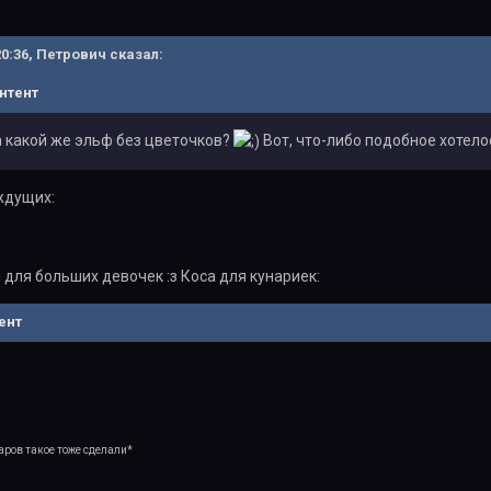
 20:36, Петрович сказал:
нтент
а какой же эльф без цветочков?
Вот, что-либо подобное хотелос
ждущих:
для больших девочек :з Коса для кунариек:
ент
аров такое тоже сделали*