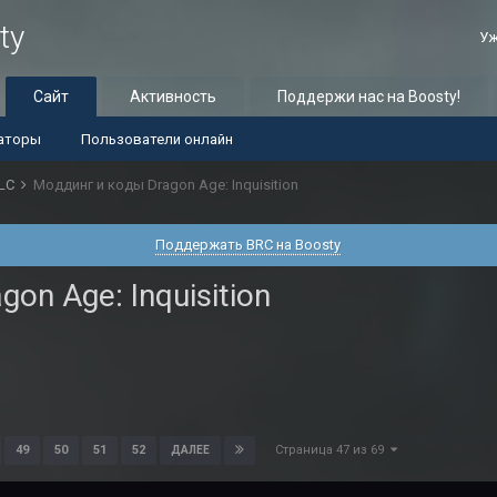
ty
Уж
Сайт
Активность
Поддержи нас на Boosty!
аторы
Пользователи онлайн
LC
Моддинг и коды Dragon Age: Inquisition
Поддержать BRC на Boosty
on Age: Inquisition
Страница 47 из 69
49
50
51
52
ДАЛЕЕ