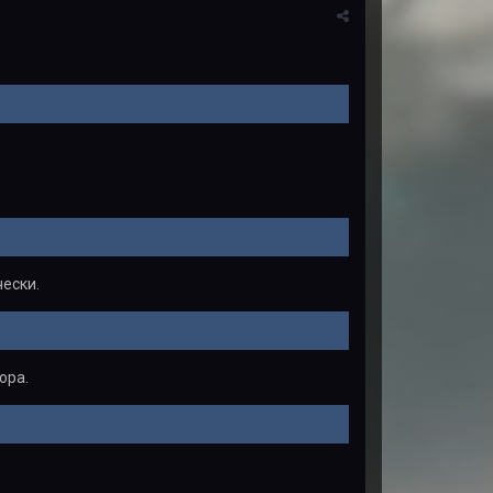
чески.
ора.