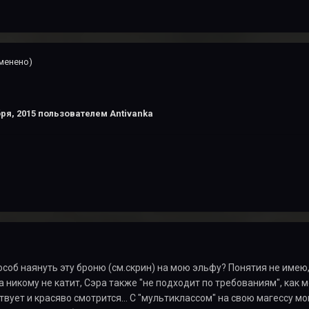
менено)
ря, 2015
пользователем Antivanka
особ наянуть эту броню (см.скрин) на мою эльфу? Понятия не имею, 
а никому не катит, Сэра также "не подходит по требованиям", как м
твует и красяво смотрится... С "мультиклассом" на свою магессу м