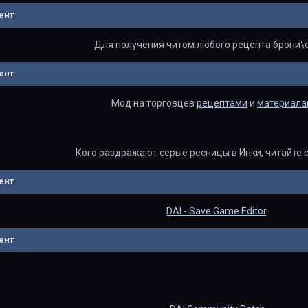
ент
Для получения читом любого рецепта брони\
ент
Мод на торговцев
рецептами
и
материала
Кого раздражают серые ресницы в Инки, читайте 
ент
DAI - Save Game Editor
.
ент