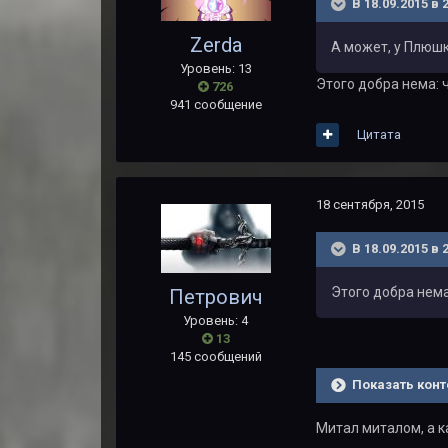
В 18.09.2015 в
Zerda
А может, у Плюшк
Уровень: 13
Этого добра нема: 
726
941 сообщение
Цитата
18 сентября, 2015
В 18.09.2015 в 
Этого добра нема
Петрович
Уровень: 4
13
145 сообщений
Показать конт
Митал миталом, а к