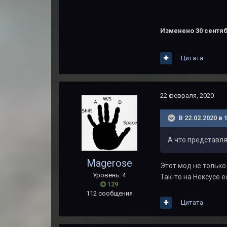
Изменено
30 сентяб
Цитата
22 февраля, 2020
В 22.02.2020 в 
А что представля
Magerose
Этот мод не только
Уровень: 4
Так-то на Нексусе е
129
112 сообщения
Цитата