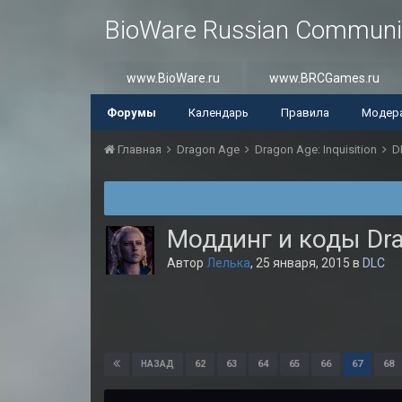
BioWare Russian Communi
www.BioWare.ru
www.BRCGames.ru
Форумы
Календарь
Правила
Модер
Главная
Dragon Age
Dragon Age: Inquisition
D
Моддинг и коды Drag
Автор
Лелька
,
25 января, 2015
в
DLC
62
63
64
65
66
67
68
НАЗАД