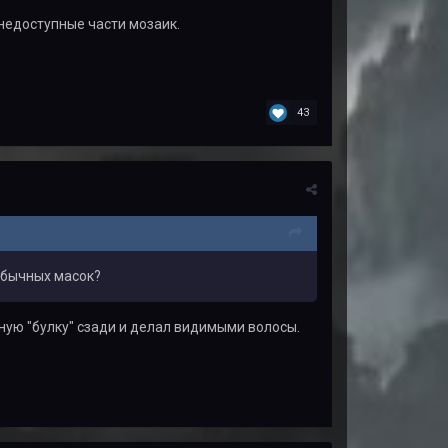
недоступные части мозаик.
43
обычных масок?
чную "булку" сзади и делал видимыми волосы.