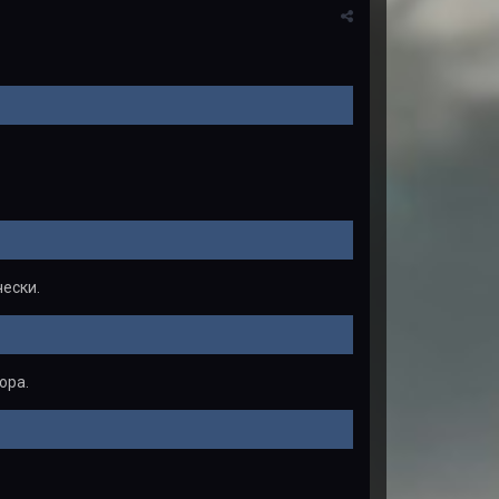
чески.
ора.