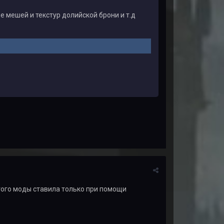
ие мешей и текстур долийской брони и т.д
того моды ставила только при помощи