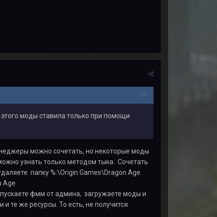
 этого моды ставила только при помощи
менеджеры можно сочетать, но некоторые моды
 можно узнать только методом тыка. Сочетать
даляете папку %:\Origin Games\Dragon Age
n Age
апускаете фмм от админа, загружаете моды и
и те же ресурсы. То есть, не получится