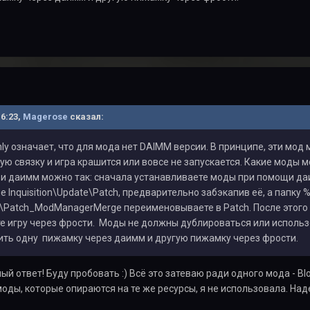
16:23,
Magerose
сказал:
nly означает, что для мода нет DAIMM версии. В принципе, эти мо
ю связку и игра крашится или вовсе не запускается. Какие моды 
и даимм можно так: сначала устанавливаете моды при помощи даи
 Inquisition\Update\Patch, предварительно забэкапив её, а папку 
te\Patch_ModManagerMerge переименовываете в Patch. После этого
е игру через фрости. Моды не должны дублироваться или использов
ить одну пижамку через даимм и другую пижамку через фрости.
й ответ! Буду пробовать :) Всё это затеваю ради одного мода - Blo
оды, которые опираются на те же ресурсы, я не использовала. Над