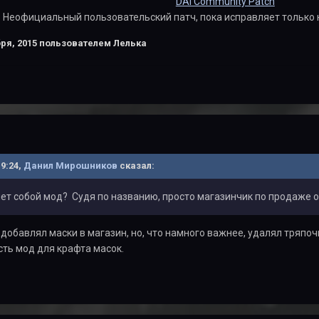
DAI Community Patch
Неофициальный пользовательский патч, пока исправляет только 
ря, 2015
пользователем Лелька
19:24,
Данил Мирошников
сказал:
ет собой мод? Судя по названию, просто магазинчик по продаже 
 добавлял маски в магазин, но, что намного важнее, удалял тряпо
сть мод для крафта масок.