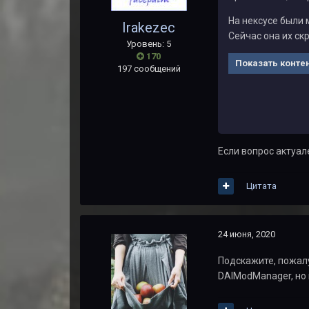
На нексусе были
Irakezec
Сейчас она их ск
Уровень: 5
170
Показать конте
197 сообщений
Если вопрос актуале
Цитата
24 июня, 2020
Подскажите, пожалу
DAIModManager, но 