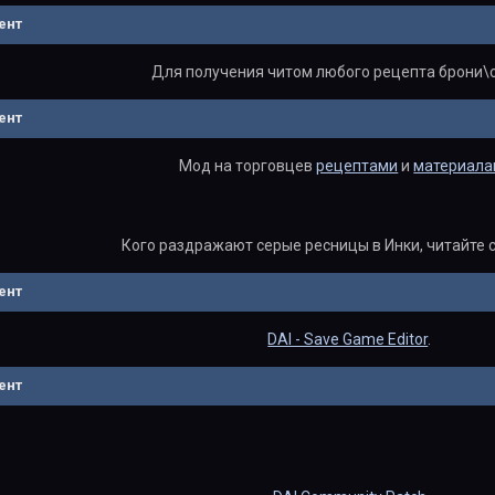
ент
Для получения читом любого рецепта брони\
ент
Мод на торговцев
рецептами
и
материала
Кого раздражают серые ресницы в Инки, читайте 
ент
DAI - Save Game Editor
.
ент