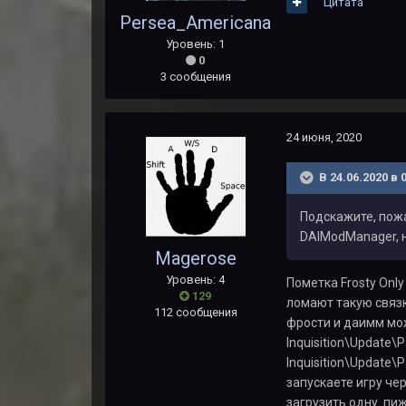
Цитата
Persea_Americana
Уровень: 1
0
3 сообщения
24 июня, 2020
В 24.06.2020 в 
Подскажите, пожа
DAIModManager, н
Magerose
Уровень: 4
Пометка Frosty Onl
129
ломают такую связк
112 сообщения
фрости и даимм мож
Inquisition\Update\
Inquisition\Update
запускаете игру че
загрузить одну пиж