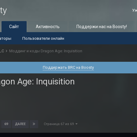
ty
Уж
Сайт
Активность
Поддержи нас на Boosty!
аторы
Пользователи онлайн
LC
Моддинг и коды Dragon Age: Inquisition
Поддержать BRC на Boosty
on Age: Inquisition
Страница 67 из 69
69
ДАЛЕЕ