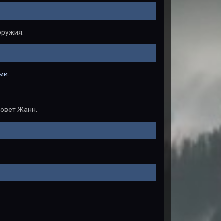
оружия.
ми
.
совет Жанн.