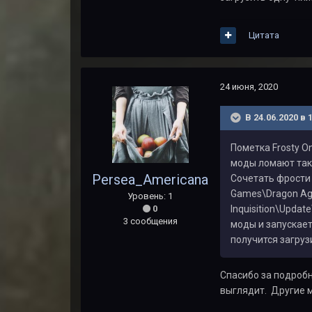
Цитата
24 июня, 2020
В 24.06.2020 в 
Пометка Frosty O
моды ломают таку
Persea_Americana
Сочетать фрости 
Games\Dragon Age
Уровень: 1
0
Inquisition\Upda
3 сообщения
моды и запускает
получится загруз
Спасибо за подробны
выглядит. Другие м