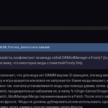
06:09,
Persea_Americana
сказал:
луйста, конфликтуют ли между собой DAIModManager и Frosty? До
о вижу, что некоторые моды с пометкой Frosty Only.
y означает, что для мода нет DAIMM версии. В принципе, эти мод 
у и игра крашится или вовсе не запускается. Какие моды мешают,
но так: сначала устанавливаете моды при помощи даимм, затем у
Patch, предварительно забэкапив её, а папку %:\Origin Games\Drago
\Patch_ModManagerMerge переименовываете в Patch. После этого з
рез фрости. Моды не должны дублироваться или использовать одни 
амку через даимм и другую пижамку через фрости.