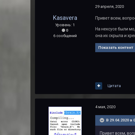
29 апреля, 2020
Kasavera
Привет всем, вопрос
Уровень: 1
На нексусе были м
0
она их скрыла и хр
6 сообщений
Показать контент
Цитата
4 мая, 2020
В 29.04.2020 в 
Привет всем, вопр