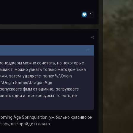
1
д менеджеры можно сочетать, но некоторые
мешают, можно узнать только методом тыка.
мм, затем удаляете папку %:\Origin
%:\Origin Games\Dragon Age
 запускаете фмм от админа, загружаете
ать одни и те же ресурсы. То есть, не
oming Age Sprinquisition, уж больно красиво он
еюсь, всё пройдет гладко.