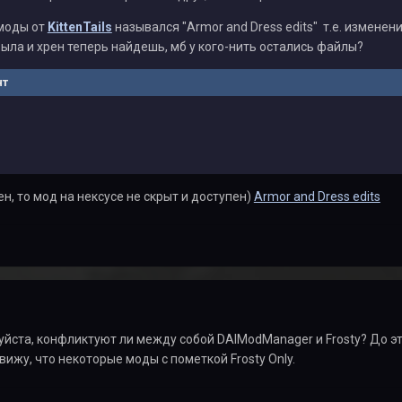
 моды от
KittenTails
назывался "Armor and Dress edits" т.е. изменен
рыла и хрен теперь найдешь, мб у кого-нить остались файлы?
нт
н, то мод на нексусе не скрыт и доступен)
Armor and Dress edits
йста, конфликтуют ли между собой DAIModManager и Frosty? До э
вижу, что некоторые моды с пометкой Frosty Only.