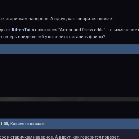
 к старичкам наверное. А вдруг, как говорится повезет.
оды от
KittenTails
назывался "Armor and Dress edits" т.е. изменение
ен теперь найдешь, мб у кого-нить остались файлы?
01:35,
Kasavera
сказал:
ос к старичкам наверное. А вдруг, как говорится повезет.