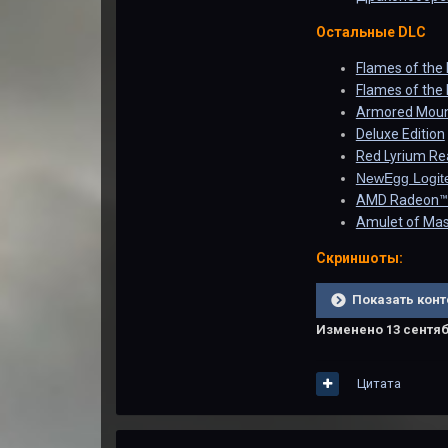
Остальные DLC
Flames of the 
Flames of the 
Armored Mou
Deluxe Edition
Red Lyrium R
NewEgg Logit
AMD Radeon™ 
Amulet of Mas
Скриншоты:
Показать конт
Изменено
13 сентяб
Цитата