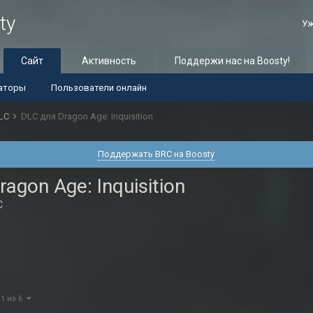
ty
Уж
Сайт
Активность
Поддержи нас на Boosty!
аторы
Пользователи онлайн
LC
DLC для Dragon Age: Inquisition
Поддержать BRC на Boosty
agon Age: Inquisition
C
 1 из 6