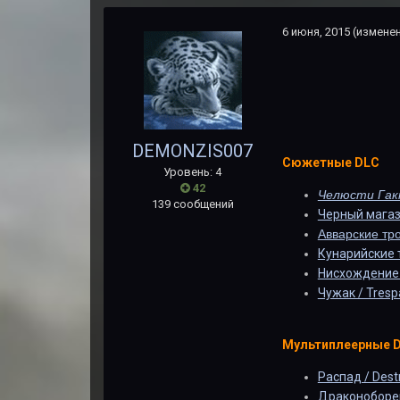
6 июня, 2015
(измене
DEMONZIS007
Сюжетные DLC
Уровень: 4
42
Челюсти Гак
139 сообщений
Черный магаз
Авварские тр
Кунарийские т
Нисхождение 
Чужак / Tresp
Мультиплеерные 
Распад / Dest
Драконоборец