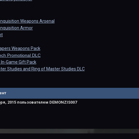
Inquisition Weapons Arsenal
Inquisition Armor
nt
eapers Weapons Pack
ech Promotional DLC
In-Game Gift Pack
ter Studies and Ring of Master Studies DLC
ент
ря, 2015
пользователем DEMONZIS007