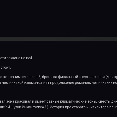
ти гаккона на пс4
 стоит.
сюжет занимает часов 5, броня за финальный квест лажовая (моя
 в нем никакой изюминки, нет продолжение романов, нет никаких н
вая зона красивая и имеет разные климатические зоны. Квесты ди
ше? И шутки Инкви тоже=3 ). История про старого инквизитора пон