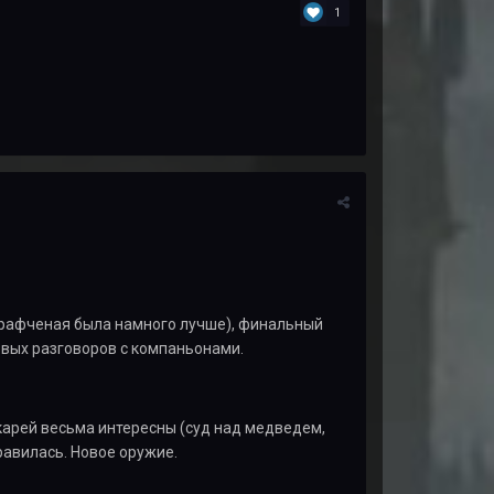
1
 крафченая была намного лучше), финальный
овых разговоров с компаньонами.
карей весьма интересны (суд над медведем,
равилась. Новое оружие.