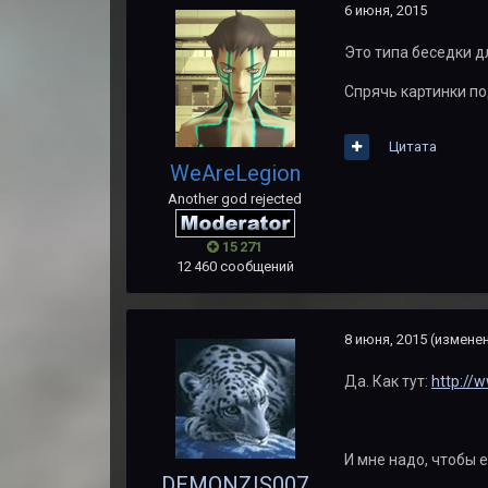
6 июня, 2015
Это типа беседки 
Спрячь картинки по
Цитата
WeAreLegion
Another god rejected
15 271
12 460 сообщений
8 июня, 2015
(измене
Да. Как тут:
http://
И мне надо, чтобы е
DEMONZIS007