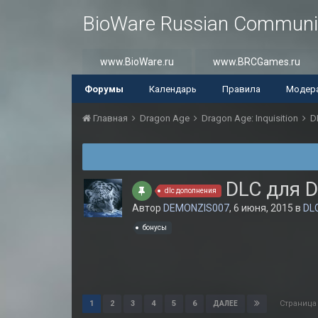
BioWare Russian Communi
www.BioWare.ru
www.BRCGames.ru
Форумы
Календарь
Правила
Модер
Главная
Dragon Age
Dragon Age: Inquisition
D
DLC для Dr
dlc дополнения
Автор
DEMONZIS007
,
6 июня, 2015
в
DL
бонусы
Страница
1
2
3
4
5
6
ДАЛЕЕ