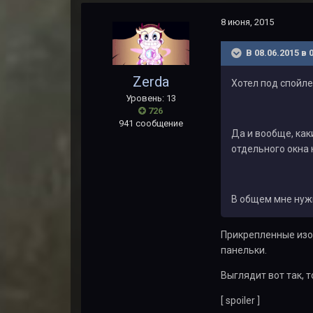
8 июня, 2015
В 08.06.2015 в
Zerda
Хотел под спойле
Уровень: 13
726
941 сообщение
Да и вообще, как
отдельного окна 
В общем мне ну
Прикрепленные изо
панельки.
Выглядит вот так, т
[ spoiler ]