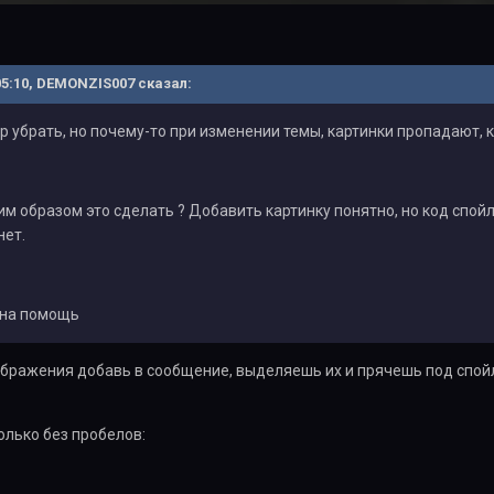
 05:10, DEMONZIS007 сказал:
р убрать, но почему-то при изменении темы, картинки пропадают, 
им образом это сделать ? Добавить картинку понятно, но код спойл
нет.
жна помощь
бражения добавь в сообщение, выделяешь их и прячешь под спойл
олько без пробелов: