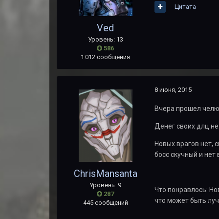
Цитата
Ved
Уровень: 13
586
1 012 сообщения
8 июня, 2015
Вчера прошел челюс
Денег своих длц не
Новых врагов нет, 
босс скучный и нет
ChrisMansanta
Уровень: 9
Что понравлось: Но
287
что может быть луч
445 сообщений