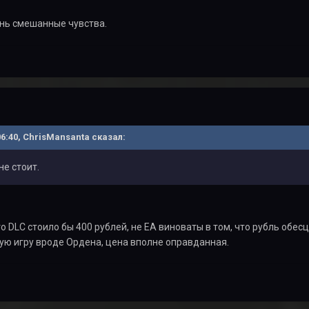
нь смешанные чувства.
 06:40, ChrisMansanta сказал:
не стоит.
о DLC стоило бы 400 рублей, не EA виноваты в том, что рубль обесц
вую игру вроде Ордена, цена вполне оправданная.