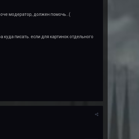
роче модератор, должен помочь...(
а куда писать. если для картинок отдельного