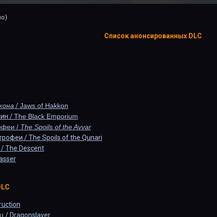
но)
Список анонсированных DLC
кона
/
Jaws of Hakkon
ин /
The Black Emporium
офеи /
The Spoils of the Avvar
рофеи / The Spoils of the Qunari
/ The Descent
asser
DLC
ruction
 / Dragonslayer