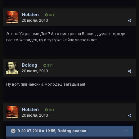
Holsten
411
20 июля, 2010
Это ж "Странные Дни"! А то смотрю на Бассет, думаю - вроде
где-то же видел, ну а тут уже Файнс засветился.
Boldog
311
20 июля, 2010
Ну вот, пивчанский, молодец, загадывай!
Holsten
411
20 июля, 2010
В 20.07.2010 в 19:55, Boldog сказал: