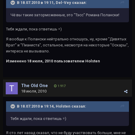
В 18.07.2010 в 19:11, Del-Vey сказал:
Чё вы такие заторможенные, это "Тэсс" Романа Полански!
Тебя ждали, пока ответишь =)
Я вообще к Полански нейтрально отношусь, ну, кроме "Девятых
Врат" и "Пианиста", остальное, несмотря на некоторые "Оскары",
интереса не вызывало.
Изменено
18 июля, 2010
пользователем Holsten
The Old One
1 917
18 июля, 2010
В 18.07.2010 в 19:14, Holsten сказал:
Тебя ждали, пока ответишь =)
Я сто лет назад сказал, что не буду участвовать больше, мне не