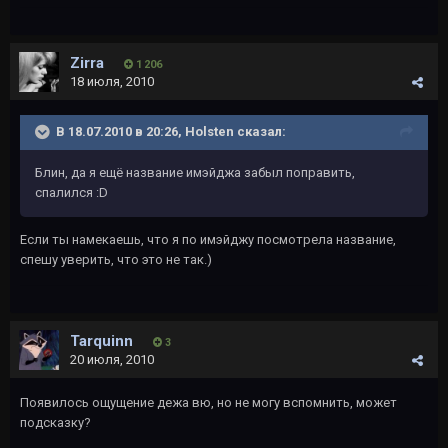
Zirra
1 206
18 июля, 2010
В 18.07.2010 в 20:26, Holsten сказал:
Блин, да я ещё название имэйджа забыл поправить,
спалился :D
Если ты намекаешь, что я по имэйджу посмотрела название,
спешу уверить, что это не так.)
Tarquinn
3
20 июля, 2010
Появилось ощущение дежа вю, но не могу вспомнить, может
подсказку?