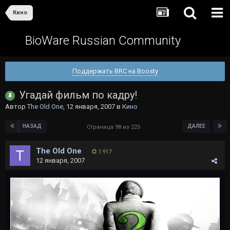
Кино
BioWare Russian Community
Поддержать BRC на Boosty
Угадай фильм по кадру!
Автор
The Old One
,
12 января, 2007
в
Кино
НАЗАД
ДАЛЕЕ
Страница 98 из 225
The Old One
1 917
12 января, 2007