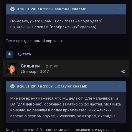
В 26.01.2017 в 21:59,
asumuel
сказал:
По-моему, у него шрам... Если глаза не подводят х)
P.S. Женщина слева в "Изображениях" красива)
Там и правда шрам. И пирсинг:>
Цитата
Сильвен
21 981
26 января, 2017
В 26.01.2017 в 21:09,
LizTaylor
сказал:
Мне все время кажется, что МЕ делают "для мальчиков", а
DA "для девочек", особенно заметно со 2-х частей. Моя имха,
конечно, но разница в более привлекательных женских
персах, в первом случае, и мужских, во втором, очевидна.
Когда из-за своей бишности можешь романсить и мужчин, и