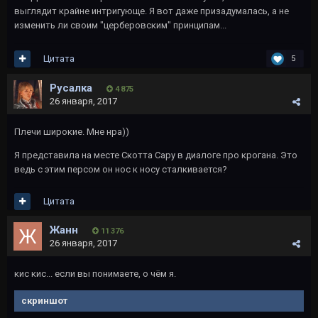
выглядит крайне интригующе. Я вот даже призадумалась, а не
изменить ли своим "церберовским" принципам...
Цитата
5
Русалка
4 875
26 января, 2017
Плечи широкие. Мне нра))
Я представила на месте Скотта Сару в диалоге про крогана. Это
ведь с этим персом он нос к носу сталкивается?
Цитата
Жанн
11 376
26 января, 2017
кис кис... если вы понимаете, о чём я.
скриншот