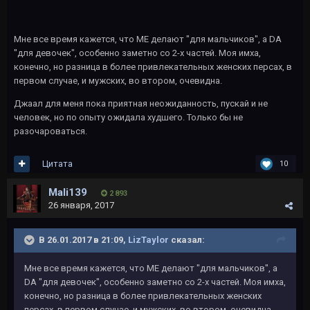
Мне все время кажется, что МЕ делают "для мальчиков", а DA
"для девочек", особенно заметно со 2-х частей. Моя имха,
конечно, но разница в более привлекательных женских персах, в
первом случае, и мужских, во втором, очевидна.
Джаал для меня пока приятная неожиданность, пускай и не
человек, но по опыту ожидала худшего. Только бы не
разочароваться.
Цитата
10
Mali139
2 893
26 января, 2017
В 26.01.2017 в 21:09,
LizTaylor
сказал:
Мне все время кажется, что МЕ делают "для мальчиков", а
DA "для девочек", особенно заметно со 2-х частей. Моя имха,
конечно, но разница в более привлекательных женских
персах, в первом случае, и мужских, во втором, очевидна.