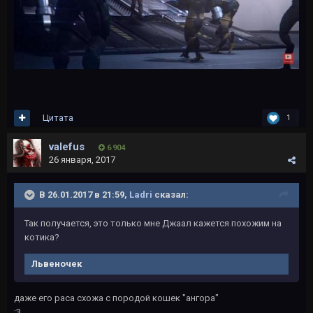
Цитата
1
valefus
6 904
26 января, 2017
В 26.01.2017 в 21:59,
Ladri
сказал:
Так получается, это только мне Джаал кажется похожим на
котика?
Львеночек
даже его раса схожа с породой кошек "ангора"
:3