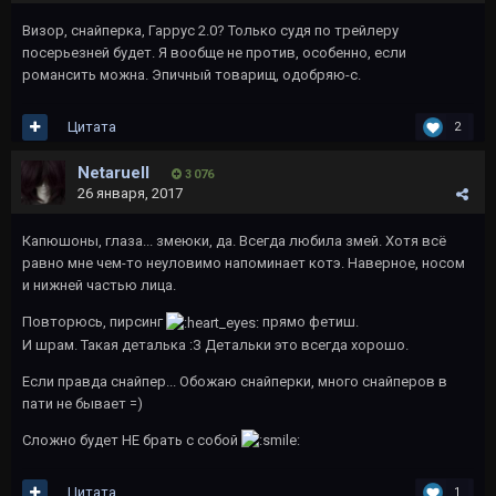
Визор, снайперка, Гаррус 2.0? Только судя по трейлеру
посерьезней будет. Я вообще не против, особенно, если
романсить можна. Эпичный товарищ, одобряю-с.
Цитата
2
Netaruell
3 076
26 января, 2017
Капюшоны, глаза... змеюки, да. Всегда любила змей. Хотя всё
равно мне чем-то неуловимо напоминает котэ. Наверное, носом
и нижней частью лица.
Повторюсь, пирсинг
прямо фетиш.
И шрам. Такая деталька :З Детальки это всегда хорошо.
Если правда снайпер... Обожаю снайперки, много снайперов в
пати не бывает =)
Сложно будет НЕ брать с собой
Цитата
1