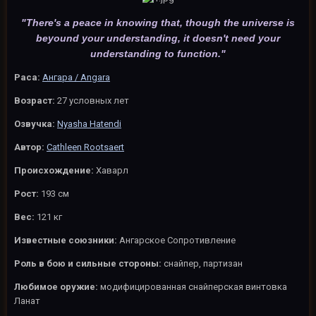
"
There's a peace in knowing that, though the universe is
beyound your understanding, it doesn't need your
understanding to function."
Раса:
Ангара / Angara
Возраст:
27 условных лет
Озвучка:
Nyasha Hatendi
Автор:
Cathleen Rootsaert
Происхождение:
Хаварл
Рост:
193 см
Вес:
121 кг
Известные союзники:
Ангарское Сопротивление
Роль в бою и сильные стороны:
снайпер, партизан
Любимое оружие:
модифицированная снайперская винтовка
Ланат