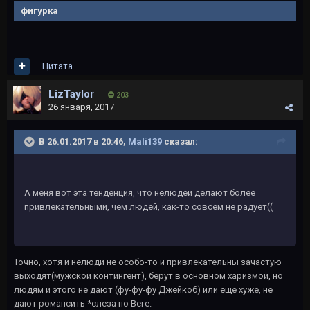
фигурка
Цитата
LizTaylor
203
26 января, 2017
В 26.01.2017 в 20:46,
Mali139
сказал:
А меня вот эта тенденция, что нелюдей делают более
привлекательными, чем людей, как-то совсем не радует((
Точно, хотя и нелюди не особо-то и привлекательны зачастую
выходят(мужской контингент), берут в основном харизмой, но
людям и этого не дают (фу-фу-фу Джейкоб) или еще хуже, не
дают романсить *слеза по Веге.