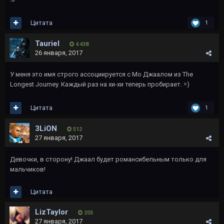
Цитата
1
Tauriel
4 438
26 января, 2017
У меня это имя строго ассоциируется с Мо Джаалом из The
Longest Journey. Каждый раз на хи-хи теперь пробирает. =)
Цитата
1
3LiON
512
27 января, 2017
Девочки, в сторону! Джаал будет романсибельным только для
мальчиков!
Цитата
LizTaylor
203
27 января, 2017