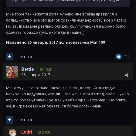
Мне тоже так кажется (хотя Аленко мне всегда нравился и
большинство из моих Шепок хранили ему верность все 3 части).
Но за Лиама мне реально обидно: был потенциал и можно было
сделать гораздо лучше хотя бы внешне((
Изменено
26 января, 2017
пользователем Mali139
Цитата
4
Bettie
1 325
26 января, 2017
Меня смущают только плечи, т.е. торс, который выглядит
несколько надувным, что-ли... Все же на мой взгляд, здесь нужно
что-то более утонченное. Как у Кэл'Ригара, например... Но опять
же, в игре все может оказаться более органичным.
Цитата
Ladri
2 308