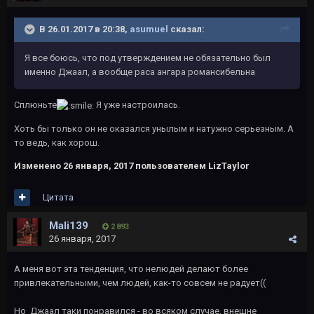
В 26.01.2017 в 20:38,
asumuel
сказал:
Я все боюсь, что под утверждением не обязательно был
именно Джаал, а вообще раса ангара романсибельна
Сплюньте
Я уже настроилась.
Хоть бы только он не оказался унылым и натужно серьезным. А
то ведь, как хорош.
Изменено
26 января, 2017
пользователем LizTaylor
Цитата
Mali139
2 893
26 января, 2017
А меня вот эта тенденция, что нелюдей делают более
привлекательными, чем людей, как-то совсем не радует((
Но Джаал таки понравился - во всяком случае, внешне