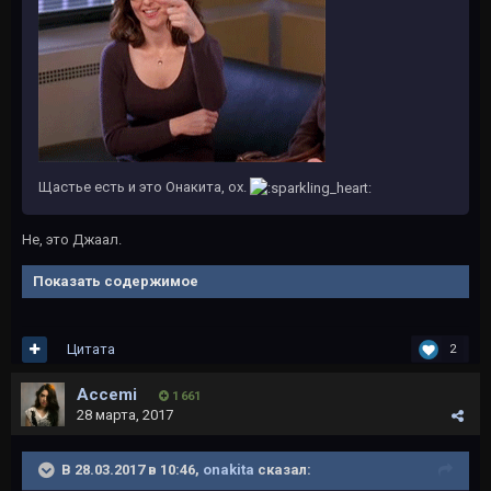
Щастье есть и это Онакита, ох.
Не, это Джаал.
Показать содержимое
Цитата
2
Accemi
1 661
28 марта, 2017
В 28.03.2017 в 10:46,
onakita
сказал: