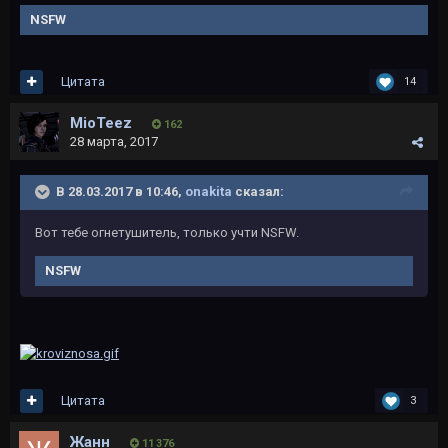
NSFW
Цитата
14
MioTeez
162
28 марта, 2017
В 28.03.2017 в 10:46,
onakita
сказал:
Вот тебе огнетушитель, только учти NSFW.
NSFW
Цитата
3
Жанн
11 376