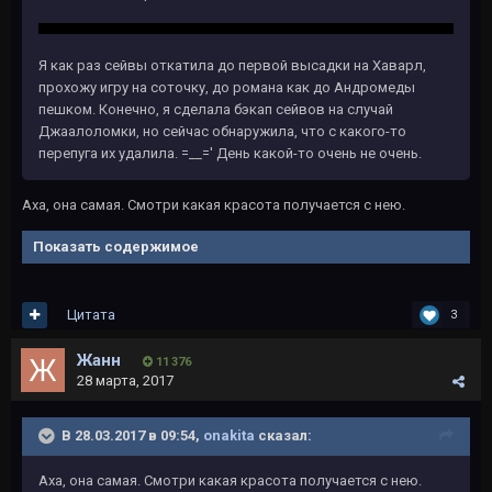
Я как раз сейвы откатила до первой высадки на Хаварл,
прохожу игру на соточку, до романа как до Андромеды
пешком. Конечно, я сделала бэкап сейвов на случай
Джаалоломки, но сейчас обнаружила, что с какого-то
перепуга их удалила. =__=' День какой-то очень не очень.
Аха, она самая. Смотри какая красота получается с нею.
Показать содержимое
Цитата
3
Жанн
11 376
28 марта, 2017
В 28.03.2017 в 09:54,
onakita
сказал:
Аха, она самая. Смотри какая красота получается с нею.