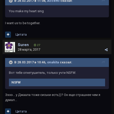
В 28.03.2017 в 11:08,
Accemi
сказал:
You make my heart sing
I want us to be together.
Цитата
Suren
27
28 марта, 2017
В 28.03.2017 в 10:46,
onakita
сказал:
Вот тебе огнетушитель, только учти NSFW.
NSFW
Ээээ... у Джаала тоже сиськи есть))? Он еще страшнее чем я
думал...
Цитата