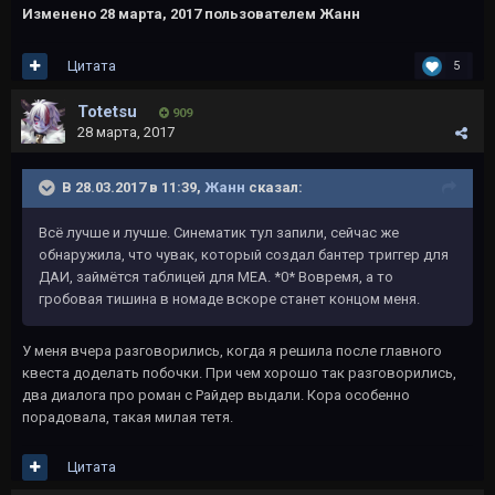
Изменено
28 марта, 2017
пользователем Жанн
Цитата
5
Totetsu
909
28 марта, 2017
В 28.03.2017 в 11:39,
Жанн
сказал:
Всё лучше и лучше. Синематик тул запили, сейчас же
обнаружила, что чувак, который создал бантер триггер для
ДАИ, займётся таблицей для МЕА. *0* Вовремя, а то
гробовая тишина в номаде вскоре станет концом меня.
У меня вчера разговорились, когда я решила после главного
квеста доделать побочки. При чем хорошо так разговорились,
два диалога про роман с Райдер выдали. Кора особенно
порадовала, такая милая тетя.
Цитата