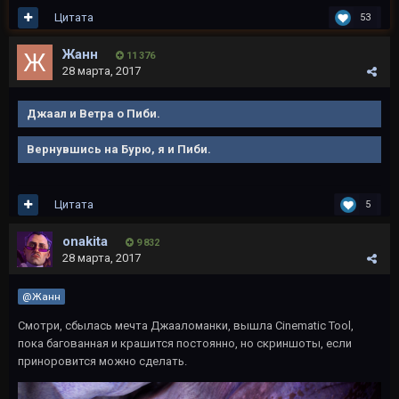
Цитата
53
Жанн
11 376
28 марта, 2017
Джаал и Ветра о Пиби.
Вернувшись на Бурю, я и Пиби.
Цитата
5
onakita
9 832
28 марта, 2017
@Жанн
Смотри, сбылась мечта Джааломанки, вышла Cinematic Tool,
пока багованная и крашится постоянно, но скриншоты, если
приноровится можно сделать.