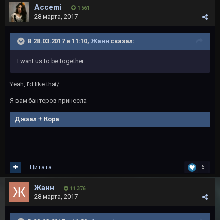
Accemi
1 661
28 марта, 2017
В 28.03.2017 в 11:10,
Жанн
сказал:
I want us to be together.
Yeah, I
'
d like that/
Я вам бантеров принесла
Джаал + Кора
Цитата
6
Жанн
11 376
28 марта, 2017