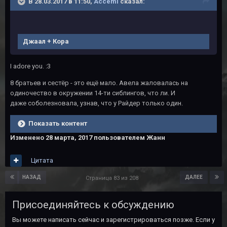
В 28.03.2017 в 11:50,
Accemi
сказал:
Джаал + Кора
I adore you. :3
8 братьев и сестёр - это ещё мало. Авела жаловалась на
одиночество в окружении 14-ти сиблингов, что ли. И
даже соболезновала, узнав, что у Райдер только один.
Показать контент
Изменено
28 марта, 2017
пользователем Жанн
Цитата
НАЗАД
ДАЛЕЕ
Страница 83 из 208
Присоединяйтесь к обсуждению
Вы можете написать сейчас и зарегистрироваться позже. Если у