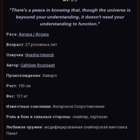
"
There's a peace in knowing that, though the universe is
beyound your understanding, it doesn't need your
understanding to function."
Раса:
Ангара / Angara
Возраст:
27 условных лет
Озвучка:
Nyasha Hatendi
Автор:
Cathleen Rootsaert
Происхождение:
Хаварл
Рост:
193 см
Вес:
121 кг
Известные союзники:
Ангарское Сопротивление
Роль в бою и сильные стороны:
снайпер, партизан
Любимое оружие:
модифицированная снайперская винтовка
Ланат