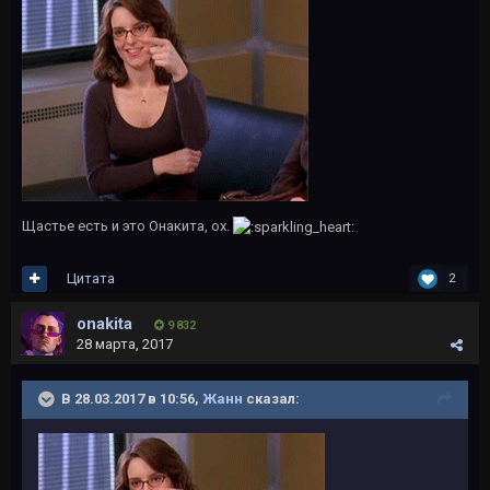
Щастье есть и это Онакита, ох.
Цитата
2
onakita
9 832
28 марта, 2017
В 28.03.2017 в 10:56,
Жанн
сказал: