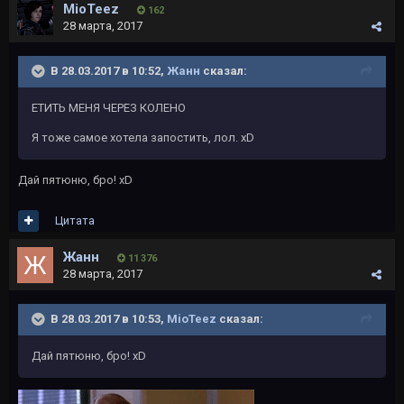
MioTeez
162
28 марта, 2017
В 28.03.2017 в 10:52,
Жанн
сказал:
ЕТИТЬ МЕНЯ ЧЕРЕЗ КОЛЕНО
Я тоже самое хотела запостить, лол. xD
Дай пятюню, бро! xD
Цитата
Жанн
11 376
28 марта, 2017
В 28.03.2017 в 10:53,
MioTeez
сказал:
Дай пятюню, бро! xD