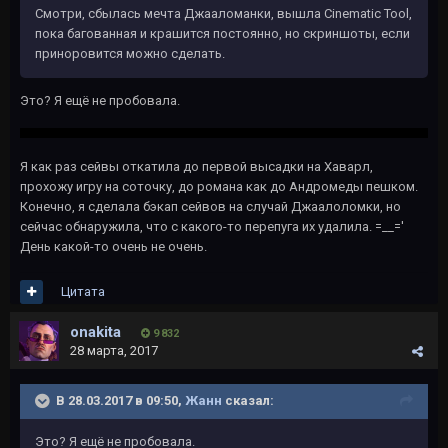
Смотри, сбылась мечта Джааломанки, вышла Cinematic Tool,
пока багованная и крашится постоянно, но скриншоты, если
приноровится можно сделать.
Это? Я ещё не пробовала.
Я как раз сейвы откатила до первой высадки на Хаварл,
прохожу игру на соточку, до романа как до Андромеды пешком.
Конечно, я сделала бэкап сейвов на случай Джаалоломки, но
сейчас обнаружила, что с какого-то перепуга их удалила. =__='
День какой-то очень не очень.
Цитата
onakita
9 832
28 марта, 2017
В 28.03.2017 в 09:50,
Жанн
сказал:
Это? Я ещё не пробовала.