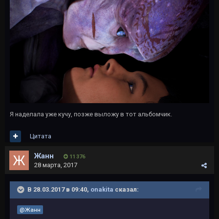
Я наделала уже кучу, позже выложу в тот альбомчик.
Цитата
Жанн
11 376
28 марта, 2017
В 28.03.2017 в 09:40,
onakita
сказал:
@Жанн