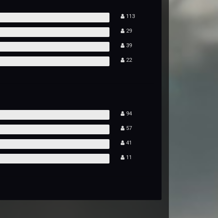
113
29
39
22
94
57
41
11