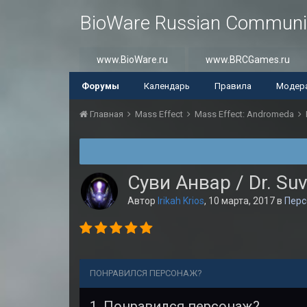
BioWare Russian Communi
www.BioWare.ru
www.BRCGames.ru
Форумы
Календарь
Правила
Модер
Главная
Mass Effect
Mass Effect: Andromeda
Суви Анвар / Dr. Su
Автор
Irikah Krios
,
10 марта, 2017
в
Пер
ПОНРАВИЛСЯ ПЕРСОНАЖ?
1. Понравился персонаж?