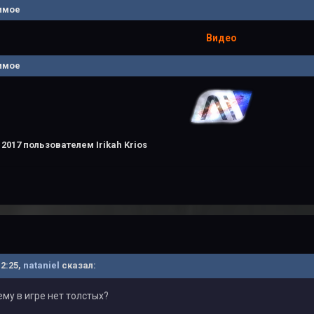
имое
Видео
имое
 2017
пользователем Irikah Krios
12:25,
nataniel
сказал:
ему в игре нет толстых?