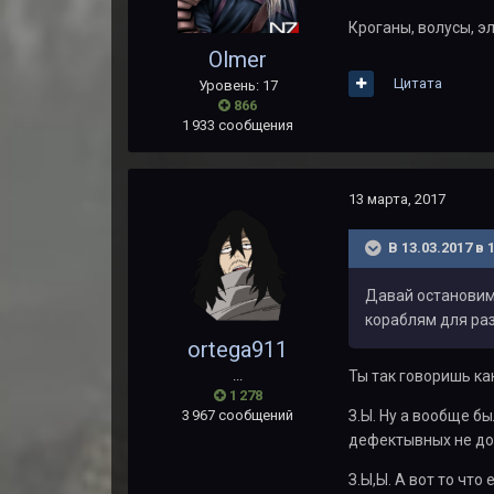
Кроганы, волусы, э
Olmer
Цитата
Уровень: 17
866
1 933 сообщения
13 марта, 2017
В 13.03.2017 в 
Давай остановимс
кораблям для раз
ortega911
...
Ты так говоришь как
1 278
3 967 сообщений
З.Ы. Ну а вообще б
дефектывных не до
З.Ы,Ы. А вот то чт