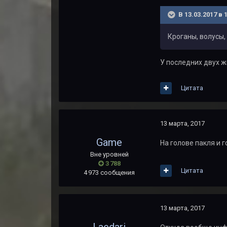
В 13.03.2017 в 
Кроганы, волусы,
У последних двух жи
Цитата
13 марта, 2017
Game
На голове пакля и 
Вне уровней
3 788
Цитата
4 973 сообщения
13 марта, 2017