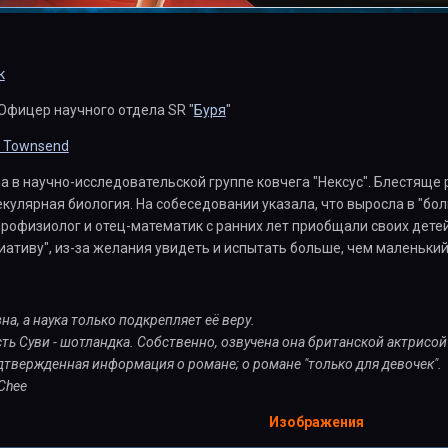
к
Офицер научного отдела SR "
Буря
"
y Townsend
а в научно-исследовательской группе ковчега "Нексус". Блестяще 
кулярная биология. На собеседовании указала, что выросла в "бол
йрофизиолог и отец-математик с ранних лет приобщали своих детей
иативу", из-за желания увидеть и испытать больше, чем маленьки
на, а наука только подкрепляет её веру.
ь Суви - шотландка. Собственно, озвучена она британской актрисой
твержденная информация о романе; о романе "только для девочек".
 Chee
Изображения