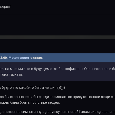
лкоры?
13:00,
Motorrunner
сказал:
я на мнении, что в будущем этот баг пофикшен. Окончательно и 
гона таскать.
 будто это какой-то баг, а не фича)))))
ыло бы странно если бы среди космонавтов присутствовали люди с 
лжны были брать по логике вещей.
о единственно симпатичную девушку на в новой Галактике сделали 