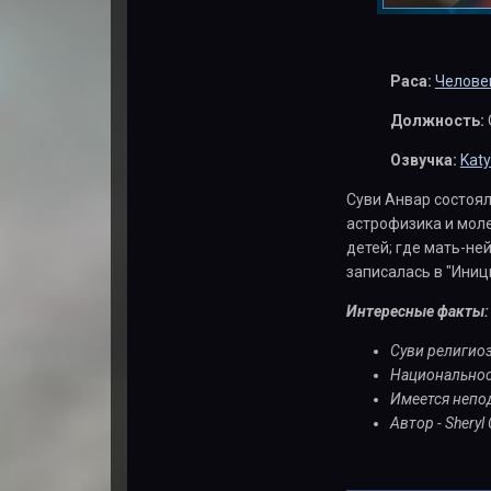
Раса:
Челове
Должность:
Озвучка:
Kat
Суви Анвар состоял
астрофизика и моле
детей; где мать-не
записалась в "Иниц
Интересные факты:
Суви религиоз
Национальност
Имеется непод
Автор - Sheryl