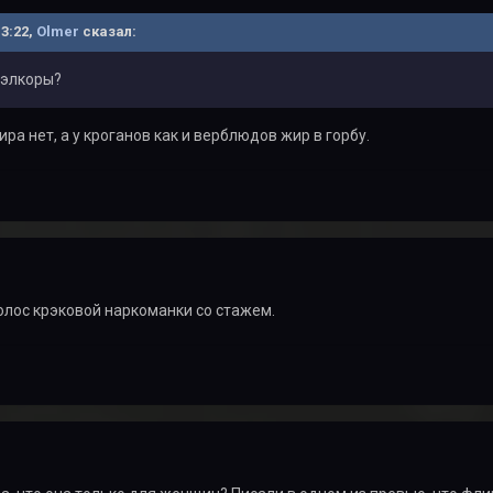
13:22,
Olmer
сказал:
 элкоры?
ра нет, а у кроганов как и верблюдов жир в горбу.
голос крэковой наркоманки со стажем.