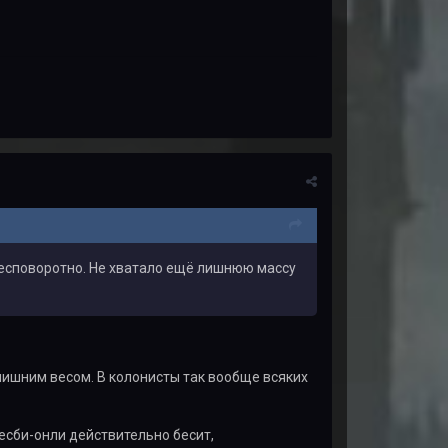
бесповоротно. Не хватало ещё лишнюю массу
лишним весом. В колонисты так вообще всяких
лесби-онли действительно бесит,