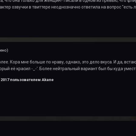
, что она только для женщин? Писали в одном из превью, что флир
 актер озвучки в твиттере неоднозначно ответила на вопрос "есть 
ено)
лее. Кора мне больше по нраву, однако, это дело вкуса. И да, вста
торый её красил -_-'. Более нейтральный вариант был бы куда умест
 2017
пользователем Akane