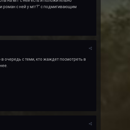
ты на мгг с ней есть и положительно
ли роман с ней у мгг?" с подмигивающим
ю в очередь с теми, кто жаждет посмотреть в
нее.