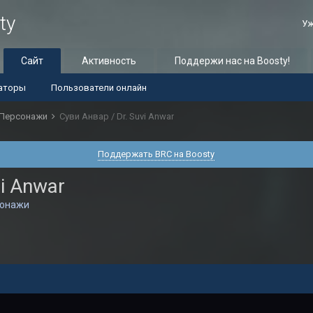
ty
Уж
Сайт
Активность
Поддержи нас на Boosty!
аторы
Пользователи онлайн
Персонажи
Суви Анвар / Dr. Suvi Anwar
Поддержать BRC на Boosty
vi Anwar
сонажи