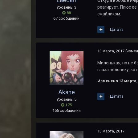
Laedari
Откуда вообще инфа
реагирует. Плюс ее
Уровень: 3
88
смайликом.
67 сообщений
Цитата
13 марта, 2017
(измен
Миленькая, но не бо
глаза человеку, ко
Изменено
13 марта,
Akane
Цитата
Уровень: 5
175
156 сообщений
13 марта, 2017